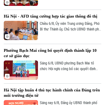
“Xây dựng văn hoá tuân thủ pháp luật
trong xây dựng xã, phường xã hội chủ
nghĩa trên địa bàn thành phố Hà Nội”.
Hà Nội - AFD tăng cường hợp tác giao thông đô thị
Chiều 6/8, Ủy viên Trung ương Đảng, Phó
Bí thư Thành ủy, Chủ tịch UBND thành phố
Hà Nội Vũ Đại Thắng đã tiếp Giám đốc Cơ
quan Phát triển Pháp (AFD) tại Việt Nam,
ông Julien Seillan, trao đổi về các dự án
Phường Bạch Mai công bố quyết định thành lập 10
đang triển khai và định hướng mở rộng
cơ sở giáo dục
hợp tác trong thời gian tới.
Sáng 6/8, UBND phường Bạch Mai tổ
chức Hội nghị công bố các quyết định
thành lập các cơ sở giáo dục và công tác
cán bộ quản lý sau sắp xếp đối với các
trường mầm non, tiểu học và trung học cơ
Hà Nội tập huấn 4 thủ tục hành chính của Đảng trên
sở công lập trên địa bàn.
môi trường điện tử
Bản quyền thuộc về Cơ quan Báo và Phát thanh Truyền hình Hà Nội Giấy
phép số: Số 63/GP-TTDT, cấp ngày 10/05/2023
Sáng nay 6/8, Đảng ủy UBND thành phố