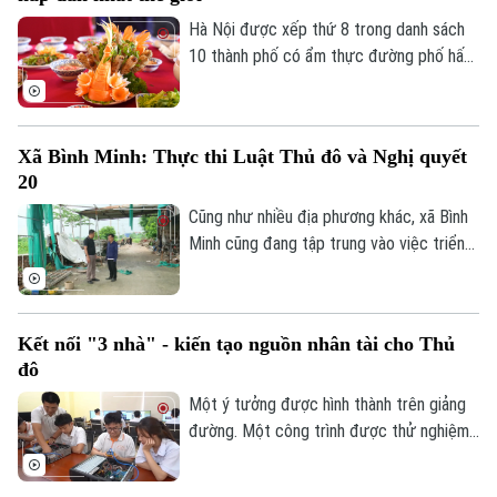
Hà Nội được xếp thứ 8 trong danh sách
10 thành phố có ẩm thực đường phố hấp
dẫn nhất thế giới theo nghiên cứu của
Radical Storage và cũng là thành phố duy
nhất của châu Á lọt vào danh sách này.
Xã Bình Minh: Thực thi Luật Thủ đô và Nghị quyết
20
Cũng như nhiều địa phương khác, xã Bình
Minh cũng đang tập trung vào việc triển
khai Luật Thủ đô và Nghị quyết 20 của
HĐND thành phố Hà Nội, Luật Đất đai
trong việc xử lý dứt điểm những cá nhân,
Kết nối "3 nhà" - kiến tạo nguồn nhân tài cho Thủ
tổ chức vi phạm về trật tự xây dựng, đất
đô
đai.
Một ý tưởng được hình thành trên giảng
đường. Một công trình được thử nghiệm
trong phòng nghiên cứu. Nhưng để những
sáng tạo ấy thực sự giải quyết các bài