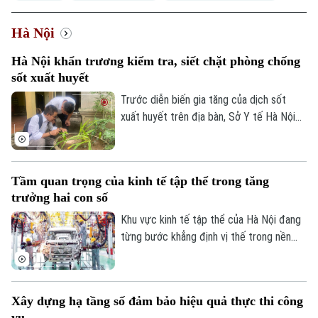
Hà Nội
Hà Nội khẩn trương kiểm tra, siết chặt phòng chống
sốt xuất huyết
Trước diễn biến gia tăng của dịch sốt
xuất huyết trên địa bàn, Sở Y tế Hà Nội
vừa ban hành công văn khẩn yêu cầu các
xã, phường tăng cường triển khai các biện
pháp phòng, chống dịch. Ngành y tế cũng
Tầm quan trọng của kinh tế tập thể trong tăng
sẽ thành lập các đoàn kiểm tra, giám sát
trưởng hai con số
công tác phòng chống dịch tại 91 xã
phường.
Khu vực kinh tế tập thể của Hà Nội đang
từng bước khẳng định vị thế trong nền
kinh tế Thủ đô. Từ những HTX làng nghề
đến mô hình OCOP, tất cả đều đang góp
phần tạo việc làm, phát triển kinh tế nông
Xây dựng hạ tầng số đảm bảo hiệu quả thực thi công
thôn và thúc đẩy tiêu dùng. Đặc biệt, để
vụ