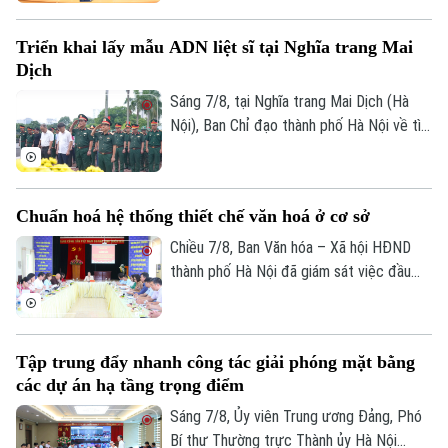
hiện công tác chuyển đổi số trên địa bàn
Tư vấn sức khỏe
Quần vợt
xã Quang Minh giai đoạn 2025-2026.
Tin tức
Đã phát sóng
Triển khai lấy mẫu ADN liệt sĩ tại Nghĩa trang Mai
Golf
Dịch
Sao
Sáng 7/8, tại Nghĩa trang Mai Dịch (Hà
Điện ảnh
Nội), Ban Chỉ đạo thành phố Hà Nội về tìm
kiếm, quy tập và xác định danh tính hài
Thời trang
cốt liệt sĩ trang trọng tổ chức Lễ dâng
hương tưởng niệm và chính thức triển
Âm nhạc
Chuẩn hoá hệ thống thiết chế văn hoá ở cơ sở
khai công tác lấy mẫu hài cốt liệt sĩ chưa
xác định được thông tin để phục vụ giám
Chiều 7/8, Ban Văn hóa – Xã hội HĐND
định ADN.
thành phố Hà Nội đã giám sát việc đầu
tư, khai thác các thiết chế văn hóa, thể
thao trên địa bàn phường Kiến Hưng.
Tập trung đẩy nhanh công tác giải phóng mặt bằng
các dự án hạ tầng trọng điểm
Sáng 7/8, Ủy viên Trung ương Đảng, Phó
Bí thư Thường trực Thành ủy Hà Nội