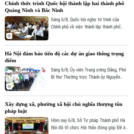
Chính thức trình Quốc hội thành lập hai thành phố
hướng cắt giảm thủ tục hành chính,
Quảng Ninh và Bắc Ninh
chuyển mạnh từ tiền kiểm sang hậu kiểm
và đẩy mạnh chuyển đổi số.
Sáng 6/8, Quốc hội nghe tờ trình của
Chính phủ về việc thành lập thành phố
Quảng Ninh và thành phố Bắc Ninh.
Hà Nội đảm bảo tiến độ các dự án giao thông trọng
điểm
Sáng 6/8, Ủy viên Trung ương Đảng, Phó
Bí thư Thường trực Thành ủy Nguyễn
Trọng Đông, Trưởng Ban Chỉ đạo giải
phóng mặt bằng các dự án đầu tư trên
địa bàn thành phố Hà Nội, kiểm tra thực
Xây dựng xã, phường xã hội chủ nghĩa thượng tôn
địa một số hạng mục quan trọng.
pháp luật
Hôm nay 6/8, Sở Tư pháp Thành phố Hà
Nội đã tổ chức Hội thảo đóng góp Đề án