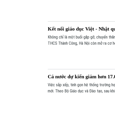
xuyên biên giới được mở ra đã góp phần b
Kết nối giáo dục Việt - Nhật q
Không chỉ là một buổi gặp gỡ, chuyến thăm
THCS Thành Công, Hà Nội còn mở ra cơ hội
đắp tình hữu nghị từ những trải nghiệm t
Cả nước dự kiến giảm hơn 17.0
Việc sắp xếp, tinh gọn hệ thống trường 
mới. Theo Bộ Giáo dục và Đào tạo, sau kh
17.000 đầu mối cơ sở giáo dục công lập, 
khó khăn.