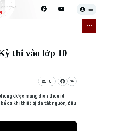
I
E
THỂ THAO
GIẢI TRÍ
ĐÃ PHÁT SÓNG
Bóng đá
Tin tức
Kỳ thi vào lớp 10
ỡng
Quần vợt
Sao
sức khỏe
Golf
Điện ảnh
0
Thời trang
i không được mang điện thoại di
Âm nhạc
kể cả khi thiết bị đã tắt nguồn, đều