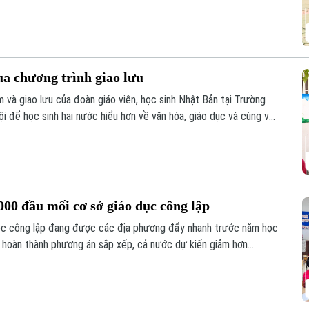
ồi đắp cho mối quan hệ hữu nghị Hà Nội - Fukuoka.
ua chương trình giao lưu
 và giao lưu của đoàn giáo viên, học sinh Nhật Bản tại Trường
 để học sinh hai nước hiểu hơn về văn hóa, giáo dục và cùng vun
hực tế ngay trong môi trường học đường.
00 đầu mối cơ sở giáo dục công lập
học công lập đang được các địa phương đẩy nhanh trước năm học
i hoàn thành phương án sắp xếp, cả nước dự kiến giảm hơn
song vẫn bảo đảm quyền học tập của học sinh, đặc biệt ở vùng