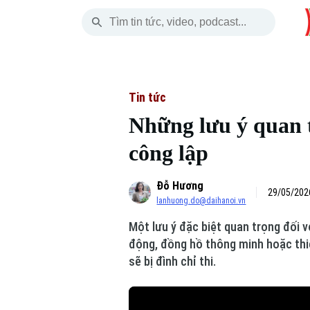
Thứ Bảy
THỜI SỰ
HÀ NỘI
THẾ GIỚI
08 Tháng 08, 2026
Hà Nội
Nhịp sống Hà Nộ
Tin tức
Tin tức
Những lưu ý quan t
Chính trị
Người Hà Nội
Quân s
công lập
Xã hội
Khoảnh khắc Hà 
Hồ sơ
Đỗ Hương
An ninh trật tự
Ẩm thực
29/05/202
Người V
lanhuong.do@daihanoi.vn
Một lưu ý đặc biệt quan trọng đối v
Công nghệ
động, đồng hồ thông minh hoặc thiết
sẽ bị đình chỉ thi.
Skip Ad