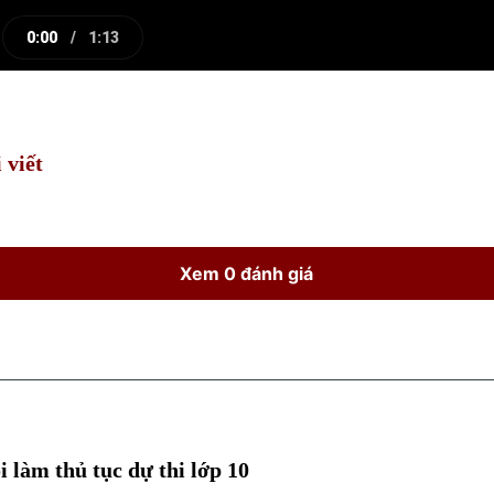
0:00
/
1:13
e
Current
Duration
Time
 viết
Xem 0 đánh giá
 làm thủ tục dự thi lớp 10