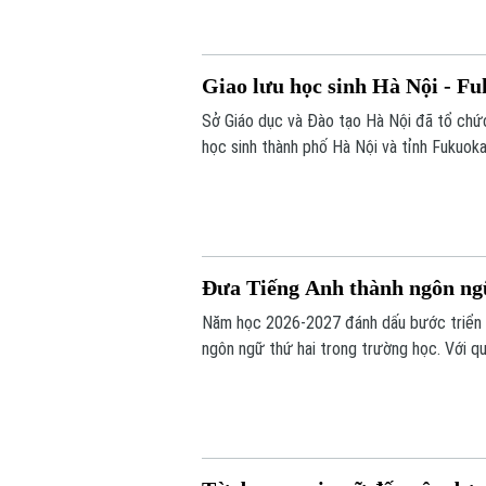
Giao lưu học sinh Hà Nội - Fu
Sở Giáo dục và Đào tạo Hà Nội đã tổ chức 
học sinh thành phố Hà Nội và tỉnh Fukuo
giữa các trường học của hai địa phương, tạ
trong quản lý, giảng dạy và học tập.
Đưa Tiếng Anh thành ngôn ngữ
Năm học 2026-2027 đánh dấu bước triển kh
ngôn ngữ thứ hai trong trường học. Với q
đội ngũ giáo viên, cơ sở vật chất và học li