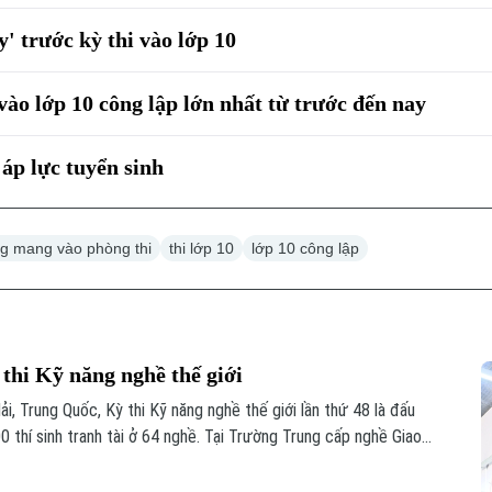
' trước kỳ thi vào lớp 10
vào lớp 10 công lập lớn nhất từ trước đến nay
áp lực tuyển sinh
g mang vào phòng thi
thi lớp 10
lớp 10 công lập
 thi Kỹ năng nghề thế giới
i, Trung Quốc, Kỳ thi Kỹ năng nghề thế giới lần thứ 48 là đấu
00 thí sinh tranh tài ở 64 nghề. Tại Trường Trung cấp nghề Giao
 GD&ĐT giao chủ trì huấn luyện nghề sơn ô tô, không khí tập
, sẵn sàng cho kỳ thi sắp tới.