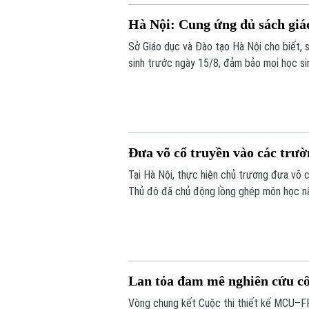
Hà Nội: Cung ứng đủ sách giá
Sở Giáo dục và Đào tạo Hà Nội cho biết, 
sinh trước ngày 15/8, đảm bảo mọi học s
Đưa võ cổ truyền vào các trườ
Tại Hà Nội, thực hiện chủ trương đưa võ 
Thủ đô đã chủ động lồng ghép môn học nà
thuật từ môi trường học đường, giúp các e
Lan tỏa đam mê nghiên cứu cô
Vòng chung kết Cuộc thi thiết kế MCU–FP