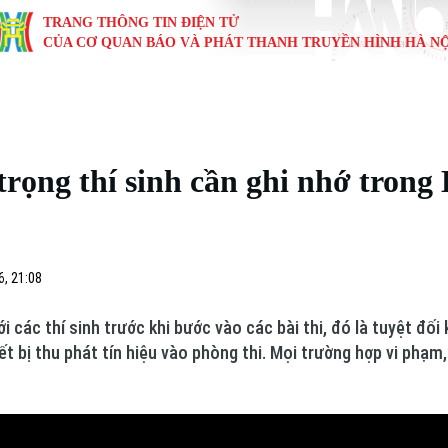
TRANG THÔNG TIN ĐIỆN TỬ
CỦA CƠ QUAN BÁO VÀ PHÁT THANH TRUYỀN HÌNH HÀ NỘ
KINH TẾ
NHÀ ĐẤT
TÀU VÀ XE
GIÁO DỤC
VĂN HÓA
SỨC KHỎ
i
Tin tức
Tin tức
Ô tô
Tin tức
Tin tức
Y tế
rọng thí sinh cần ghi nhớ trong 
ự
Cafe sáng
Đầu tư
Tàu
Tuyển sinh
Làng nghề
Dinh dư
Nội
Tài chính Ngân hàng
Căn hộ
Xe máy
Hướng nghiệp
Di tích
Tư vấn 
6, 21:08
iệt 4 phương
Doanh nghiệp
Đất đai
Thị trường
ới các thí sinh trước khi bước vào các bài thi, đó là tuyệt đố
Kinh nghiệm
Đánh giá
 bị thu phát tín hiệu vào phòng thi. Mọi trường hợp vi phạm, 