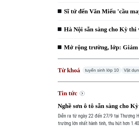
Sĩ tử đến Văn Miếu 'cầu may
Hà Nội sẵn sàng cho Kỳ thi 
Mở rộng trường, lớp: Giảm 
Từ khoá
tuyển sinh lớp 10
Vật dụn
Tin tức
Nghề sơn ô tô sẵn sàng cho Kỳ
Diễn ra từ ngày 22 đến 27/9 tại Thượng Hả
trường lớn nhất hành tinh, thu hút hơn 1.4
thông công chính Hà Nội - đơn vị được Bộ
luyện của thầy và trò đang rất khẩn trương