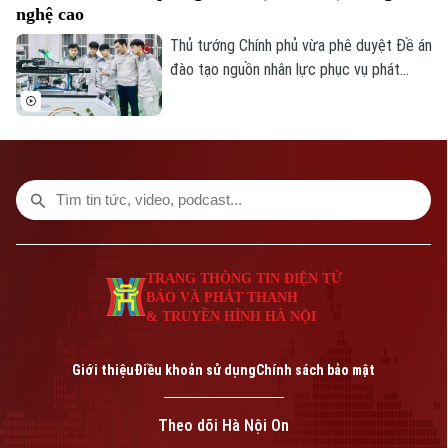
nghệ cao
Thủ tướng Chính phủ vừa phê duyệt Đề án
đào tạo nguồn nhân lực phục vụ phát
triển công nghệ cao giai đoạn 2025 –
2035, định hướng đến năm 2045.
TRANG THÔNG TIN ĐIỆN TỬ
BÁO VÀ PHÁT THANH
& TRUYỀN HÌNH HÀ NỘI
Giới thiệu
Điều khoản sử dụng
Chính sách bảo mật
Theo dõi Hà Nội On