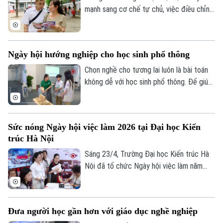
cận và đồng hành cùng thí sinh.
mạnh sang cơ chế tự chủ, việc điều chỉnh
học phí đang trở thành xu hướng tất yếu.
Tuy nhiên, theo các chuyên gia, điều thí
sinh và phụ huynh cần quan tâm không chỉ
Ngày hội hướng nghiệp cho học sinh phổ thông
là con số học phí, mà còn là chất lượng
đào tạo, cơ hội học bổng tại các cơ sở
Chọn nghề cho tương lai luôn là bài toán
giáo dục đại học và triển vọng nghề
không dễ với học sinh phổ thông. Để giúp
nghiệp sau tốt nghiệp.
các em có thêm thông tin, trải nghiệm và
định hướng rõ ràng hơn, Future Fest –
Ngày hội khám phá và định hướng nghề
Sức nóng Ngày hội việc làm 2026 tại Đại học Kiến
nghiệp do Trường Đại học Phương Đông
trúc Hà Nội
tổ chức vào cuối tuần qua đã thu hút
hàng chục ngàn học sinh đến từ các
Sáng 23/4, Trường Đại học Kiến trúc Hà
trường THPT thuộc 5 tỉnh, thành phía
Nội đã tổ chức Ngày hội việc làm năm
Bắc.
2026, thu hút hàng ngàn sinh viên, các
doanh nghiệp đầu ngành tham dự và đã
có hàng trăm vị trí việc làm, thực tập
Đưa người học gần hơn với giáo dục nghề nghiệp
được kết nối thành công.