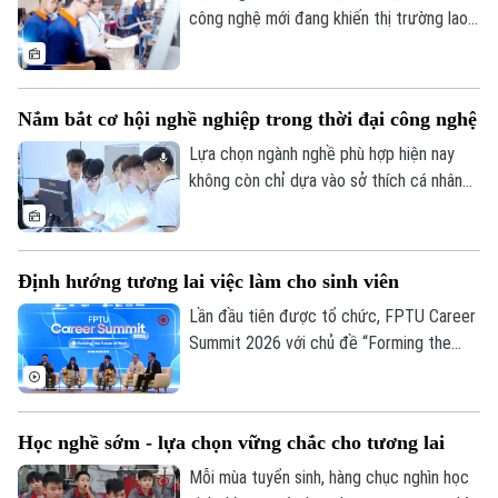
công nghệ mới đang khiến thị trường lao
động thay đổi với tốc độ chưa từng có.
Nhiều ngành nghề biến mất, nhưng cũng
xuất hiện những cơ hội việc làm hoàn toàn
Nắm bắt cơ hội nghề nghiệp trong thời đại công nghệ
mới đòi hỏi người lao động phải nhanh
chóng thích nghi.
Lựa chọn ngành nghề phù hợp hiện nay
không còn chỉ dựa vào sở thích cá nhân
mà còn đòi hỏi sự hiểu biết về xu hướng
phát triển của thị trường lao động. Với
nhiều học sinh chuẩn bị bước vào ngưỡng
Định hướng tương lai việc làm cho sinh viên
cửa đại học, đây cũng là thời điểm quan
trọng để xác định hướng đi và chuẩn bị
Lần đầu tiên được tổ chức, FPTU Career
những kỹ năng cần thiết cho tương lai.
Summit 2026 với chủ đề “Forming the
Future of Work” đã thu hút khoảng 1.500
sinh viên Trường Đại học FPT, cùng sự
tham gia của nhiều doanh nghiệp, tổ chức
Học nghề sớm - lựa chọn vững chắc cho tương lai
trong và ngoài nước. Sự kiện cung cấp
góc nhìn toàn cảnh về thị trường lao động
Mỗi mùa tuyển sinh, hàng chục nghìn học
Theo dõi Hà Nội On