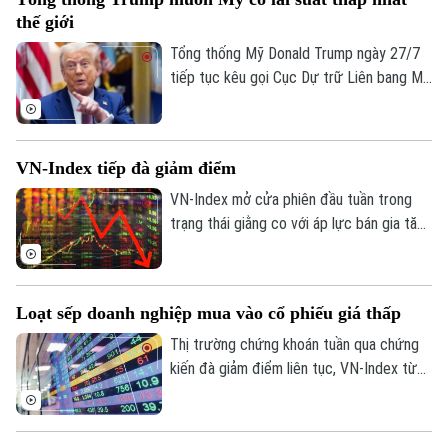
đà tăng trưởng liên tục.
0865.116.699 (hotline)
0865.116.699
thế giới
Tổng thống Mỹ Donald Trump ngày 27/7
tiếp tục kêu gọi Cục Dự trữ Liên bang Mỹ
(Fed) hạ lãi suất. Ông cho rằng Mỹ cần
duy trì mức lãi suất thấp nhất thế giới
nhằm hỗ trợ nền kinh tế.
VN-Index tiếp đà giảm điểm
VN-Index mở cửa phiên đầu tuần trong
trạng thái giằng co với áp lực bán gia tăng
mạnh về cuối phiên khiến VN-Index lao
dốc.
Loạt sếp doanh nghiệp mua vào cổ phiếu giá thấp
Thị trường chứng khoán tuần qua chứng
kiến đà giảm điểm liên tục, VN-Index từ
hơn 1.900 điểm chỉ còn 1.686 điểm. Theo
thống kê, thị trường đang ở vùng định giá
thấp nhất 10 năm, với P/E giảm khoảng 10