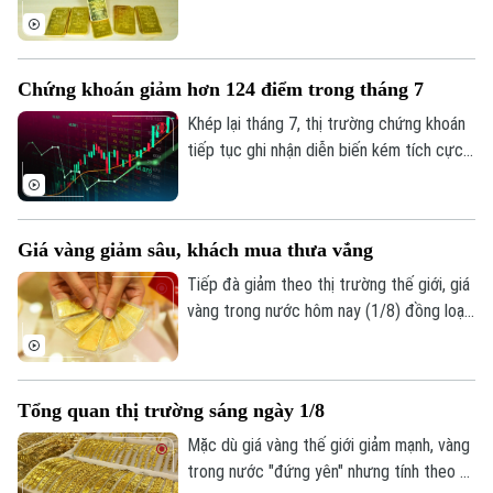
- bán ra), giảm 900.000 đồng một lượng ở
cả hai chiều so với ngày 1/8.
Chứng khoán giảm hơn 124 điểm trong tháng 7
Khép lại tháng 7, thị trường chứng khoán
tiếp tục ghi nhận diễn biến kém tích cực
dù chỉ số VN-Index đã phục hồi trong
tuần giao dịch cuối cùng. Tính chung cả
tháng, VN-Index giảm hơn 124 điểm,
Giá vàng giảm sâu, khách mua thưa vắng
tương đương 6,68%, đánh dấu tháng giảm
điểm thứ hai liên tiếp.
Tiếp đà giảm theo thị trường thế giới, giá
vàng trong nước hôm nay (1/8) đồng loạt
đi xuống. Tuy nhiên, trái với những đợt
giảm giá trước, lượng khách đến mua
vàng khá thưa vắng.
Tổng quan thị trường sáng ngày 1/8
Mặc dù giá vàng thế giới giảm mạnh, vàng
trong nước "đứng yên" nhưng tính theo tỷ