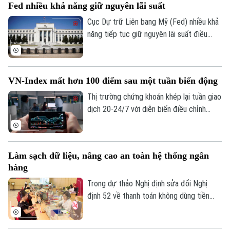
Fed nhiều khả năng giữ nguyên lãi suất
lần (tính trong 12 tháng gần nhất). Trong
bối cảnh đó, xuất hiện làn sóng “bắt đáy”
Cục Dự trữ Liên bang Mỹ (Fed) nhiều khả
của nhiều lãnh đạo doanh nghiệp.
năng tiếp tục giữ nguyên lãi suất điều
hành tại cuộc họp chính sách tháng
7/2026, và có thể kéo dài lập trường này
trong suốt phần còn lại của năm. Đây là
VN-Index mất hơn 100 điểm sau một tuần biến động
nhận định từ phân tích mới nhất của Ngân
hàng Natixis.
Thị trường chứng khoán khép lại tuần giao
dịch 20-24/7 với diễn biến điều chỉnh
mạnh khi VN-Index giảm hơn 100 điểm. Áp
lực bán lan rộng ở nhiều nhóm cổ phiếu,
trong bối cảnh khối ngoại tiếp tục bán
Làm sạch dữ liệu, nâng cao an toàn hệ thống ngân
ròng và tâm lý nhà đầu tư thận trọng.
hàng
Trong dự thảo Nghị định sửa đổi Nghị
định 52 về thanh toán không dùng tiền
mặt, một nội dung đáng chú ý là đề xuất
đóng các tài khoản thanh toán không phát