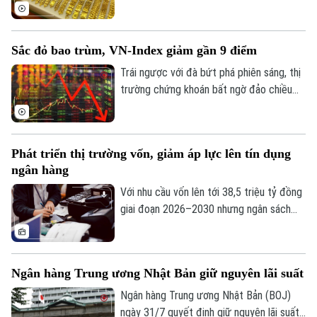
giá quy đổi hiện nay, giá vàng trong nước
sáng 1/8 vẫn cao hơn thế giới khoảng 13
triệu đồng/lượng (chưa bao gồm thuế,
Sắc đỏ bao trùm, VN-Index giảm gần 9 điểm
phí).
Trái ngược với đà bứt phá phiên sáng, thị
trường chứng khoán bất ngờ đảo chiều
giằng co trong phiên chiều. Áp lực bán
tháo gia tăng mạnh về cuối phiên đã kéo
hàng loạt nhóm ngành chìm trong sắc đỏ,
Phát triển thị trường vốn, giảm áp lực lên tín dụng
ghi nhận tới 429 mã giảm điểm trên toàn
ngân hàng
thị trường.
Với nhu cầu vốn lên tới 38,5 triệu tỷ đồng
giai đoạn 2026–2030 nhưng ngân sách
nhà nước chỉ đáp ứng khoảng 20%, việc
Theo dõi Hà Nội On
phát triển thị trường vốn thành kênh huy
động nguồn lực trung và dài hạn chủ lực
Ngân hàng Trung ương Nhật Bản giữ nguyên lãi suất
đang trở thành bài toán cấp thiết cho
tăng trưởng kinh tế.
Ngân hàng Trung ương Nhật Bản (BOJ)
ngày 31/7 quyết định giữ nguyên lãi suất