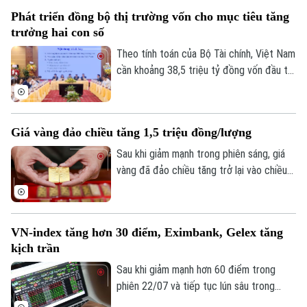
sinh giao dịch trong thời gian từ 3 năm trở
Phát triển đồng bộ thị trường vốn cho mục tiêu tăng
lên nhằm nâng cao an toàn hệ thống và
trưởng hai con số
làm sạch dữ liệu.
Theo tính toán của Bộ Tài chính, Việt Nam
cần khoảng 38,5 triệu tỷ đồng vốn đầu tư
toàn xã hội giai đoạn 2026-2030 để đạt
mục tiêu tăng trưởng hai con số. Trong
bối cảnh nền kinh tế vẫn phụ thuộc lớn
Giá vàng đảo chiều tăng 1,5 triệu đồng/lượng
vào tín dụng ngân hàng, bài toán đặt ra
không chỉ là huy động thêm nguồn lực mà
Sau khi giảm mạnh trong phiên sáng, giá
còn phải mở rộng và nâng cao hiệu quả
vàng đã đảo chiều tăng trở lại vào chiều
các kênh dẫn vốn khác.
24/7. Vàng miếng SJC tăng tới 1,5 triệu
đồng mỗi lượng, vượt mốc 140 triệu
đồng/lượng.
VN-index tăng hơn 30 điểm, Eximbank, Gelex tăng
kịch trần
Sau khi giảm mạnh hơn 60 điểm trong
phiên 22/07 và tiếp tục lún sâu trong
phiên sáng 23/7, không nhiều nhà đầu tư