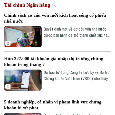
Tài chính Ngân hàng
Chính sách cơ cấu vốn mới kích hoạt sóng cổ phiếu
Xu hướng
nhà nước
Quyết định mới về cơ cấu vốn nhà nước
được ban hành đã trở thành chất xúc tác
giúp nhóm cổ phiếu doanh nghiệp nhà
nước bứt phá trong phiên hôm nay, 07/08.
Hàng loạt mã tăng kịch trần, góp phần
Hơn 227.000 tài khoản gia nhập thị trường chứng
đưa VN-Index đảo chiều đi lên.
khoán trong tháng 7
Dữ liệu từ Tổng Công ty Lưu ký và Bù trừ
Chứng khoán Việt Nam (VSDC) cho thấy,
số tài khoản chứng khoán tiếp tục đi lên
trong bối cảnh thị trường trải qua một
tháng biến động mạnh. Tính đến cuối
5 doanh nghiệp, cá nhân vi phạm lĩnh vực chứng
tháng 7, thị trường có 13,66 triệu tài
khoán bị xử phạt
khoản giao dịch chứng khoán, tăng hơn