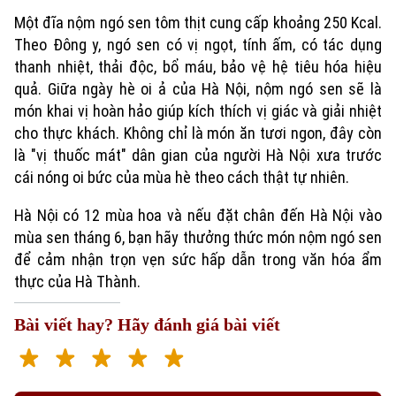
Một đĩa nộm ngó sen tôm thịt cung cấp khoảng 250 Kcal.
Theo Đông y, ngó sen có vị ngọt, tính ấm, có tác dụng
thanh nhiệt, thải độc, bổ máu, bảo vệ hệ tiêu hóa hiệu
quả. Giữa ngày hè oi ả của Hà Nội, nộm ngó sen sẽ là
món khai vị hoàn hảo giúp kích thích vị giác và giải nhiệt
cho thực khách. Không chỉ là món ăn tươi ngon, đây còn
là "vị thuốc mát" dân gian của người Hà Nội xưa trước
cái nóng oi bức của mùa hè theo cách thật tự nhiên.
Hà Nội có 12 mùa hoa và nếu đặt chân đến Hà Nội vào
mùa sen tháng 6, bạn hãy thưởng thức món nộm ngó sen
để cảm nhận trọn vẹn sức hấp dẫn trong văn hóa ẩm
thực của Hà Thành.
Bài viết hay? Hãy đánh giá bài viết