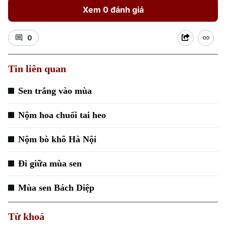
Xem 0 đánh giá
0
Tin liên quan
Chuyên mục
Sen trắng vào mùa
Thời sự
Nộm hoa chuối tai heo
Hà Nội
Hà Nội
Nộm bò khô Hà Nội
Chính trị
Nhịp sống Hà Nội
Thế giới
Đi giữa mùa sen
Xã hội
Người Hà Nội
Mùa sen Bách Diệp
Tin tức
Kinh tế
An ninh trật tự
Khoảnh khắc Hà Nội
Quân sự
Từ khoá
Tin tức
Nhà đất
Công nghệ