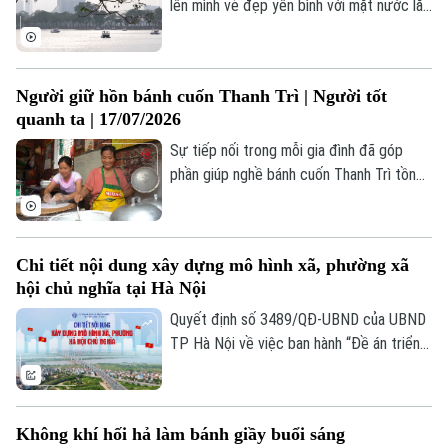
nghệ nhân thổi hồn hiện đại vào nét hoa
lên mình vẻ đẹp yên bình với mặt nước lăn
TRANG THÔNG TIN ĐIỆN TỬ
chẻ cánh cổ truyền là chị Nguyễn Thị Thu.
tăn gợn sóng, hàng cây xanh tỏa bóng
CỦA CƠ QUAN BÁO VÀ PHÁT THANH TRUYỀN HÌNH HÀ NỘI
mát và những con đường ven hồ rợp gió.
Số 3-5 Huỳnh Thúc Kháng-Phường Láng-Hà Nội
Người giữ hồn bánh cuốn Thanh Trì | Người tốt
Giám đốc: VŨ MINH TUẤN
quanh ta | 17/07/2026
Phó Giám đốc: Nguyễn Kim Khiêm, Nguyễn Minh Đức, Nguyễn Thành Lợi
Sự tiếp nối trong mỗi gia đình đã góp
phần giúp nghề bánh cuốn Thanh Trì tồn
tại suốt nhiều thập kỷ. Đó cũng là nền
tảng để địa phương bảo tồn và phát huy
một giá trị văn hóa vẫn đang hiện hữu
Chi tiết nội dung xây dựng mô hình xã, phường xã
trong đời sống hôm nay.
hội chủ nghĩa tại Hà Nội
Quyết định số 3489/QĐ-UBND của UBND
TP Hà Nội về việc ban hành “Đề án triển
khai thí điểm mô hình “xã, phường xã hội
chủ nghĩa” trên địa bàn thành phố Hà Nội”
xác định: Nội dung xây dựng mô hình xã,
Không khí hối hả làm bánh giầy buổi sáng
phường xã hội chủ nghĩa được xác định