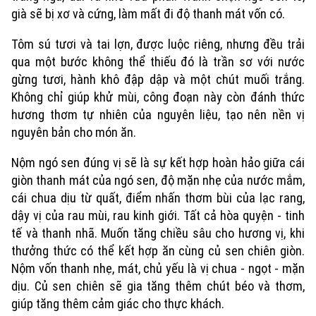
già sẽ bị xơ và cứng, làm mất đi độ thanh mát vốn có.
Tôm sú tươi và tai lợn, được luộc riêng, nhưng đều trải
qua một bước không thể thiếu đó là trần sơ với nước
gừng tươi, hành khô đập dập và một chút muối trắng.
Không chỉ giúp khử mùi, công đoạn này còn đánh thức
hương thơm tự nhiên của nguyên liệu, tạo nên nền vị
nguyên bản cho món ăn.
Nộm ngó sen đúng vị sẽ là sự kết hợp hoàn hảo giữa cái
giòn thanh mát của ngó sen, độ mặn nhẹ của nước mắm,
cái chua dịu từ quất, điểm nhấn thơm bùi của lạc rang,
dậy vị của rau mùi, rau kinh giới. Tất cả hòa quyện - tinh
tế và thanh nhã. Muốn tăng chiều sâu cho hương vị, khi
thưởng thức có thể kết hợp ăn cùng củ sen chiên giòn.
Nộm vốn thanh nhẹ, mát, chủ yếu là vị chua - ngọt - mặn
dịu. Củ sen chiên sẽ gia tăng thêm chút béo và thơm,
giúp tăng thêm cảm giác cho thực khách.