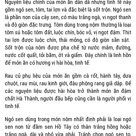
Nguyên liệu chính của món ăn dân dã nhưng tinh tế này
gồm ngó sen, tôm, tai lợn và đặc biệt là sốt trộn. Ngó sen
là phần non của cây sen, có màu trắng ngà, vị ngọt thanh
và độ giòn đặc trưng. Tôm dùng trong nộm thường là loại
tôm sú hoặc tôm đất, luộc chín, bóc vỏ, vị ngọt đậm. Thịt
tai lợn được luộc chín, thái mỏng, có độ giòn sần sật.
Sốt trộn của nộm được pha chế từ nước mắm, đường,
nước cốt quất, tỏi băm, ớt và giấm. Đây chính là linh hồn
để món ăn có hương vị hài hòa, tinh tế.
Rau củ phụ liệu của món ăn gồm cà rốt, hành tây, dưa
chuột, rau mùi, rau kinh giới, đậu phộng rang giã dập. Để
các nguyên liệu được hài hòa trở thành món ăn đậm
chất Hà Thành, người đầu bếp cũng cần là người phối vị
Xu hướng
tinh tế.
Ngó sen dùng trong món nộm nhất định phải là loại ngó
sen non từ đầm sen Hồ Tây có thân trắng hồng hoặc
trắng ngà, dài và nhỏ vừa phải. Tránh chọn ngó sen to,