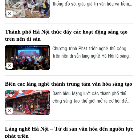
thống đồ sộ, giàu giá trị văn hóa và tiềm
năng kinh tế. Trước đây, việc khai thác
Theo dõi Hà Nội On
gắn với du lịch và chuyển đổi số vẫn chưa
tương xứng, tuy nhiên, những năm gần
Thành phố Hà Nội thúc đẩy các hoạt động sáng tạo
đây, diện mạo các làng nghề đã thay da
trên nền di sản
đổi thịt. Trong bối cảnh hội nhập, chuyển
đổi số trở thành xu hướng tất yếu, giúp
Chương trình Phát triển nghề thủ công
làng nghề tiếp cận thị trường, từ đó tăng
trên nền di sản làng nghề Hà Nội là sáng
doanh thu 30-40%.
kiến do Sở Văn hóa và Thể thao Hà Nội và
Tạp chí Kiến trúc phối hợp triển khai,
hướng tới xây dựng hệ sinh thái kết nối
Biến các làng nghề thành trung tâm văn hóa sáng tạo
giữa nghệ nhân, làng nghề truyền thống
với nhà thiết kế, nghệ sĩ, trường đại học,
Danh hiệu Mạng lưới các thành phố thủ
doanh nghiệp và cộng đồng sáng tạo.
công sáng tạo thế giới mở ra cơ hội để
các làng nghề bước vào một giai đoạn
phát triển mới, nơi văn hóa, du lịch và kinh
tế sáng tạo có thể cùng song hành.
Làng nghề Hà Nội – Từ di sản văn hóa đến nguồn lực
phát triển