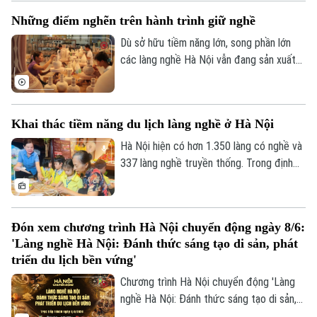
các làng nghề Hà Nội hiện phải đối mặt
Những điểm nghẽn trên hành trình giữ nghề
nhiều thách thức lớn về môi trường, nhân
lực kế cận, đổi mới sáng tạo và phát triển
Dù sở hữu tiềm năng lớn, song phần lớn
du lịch.
các làng nghề Hà Nội vẫn đang sản xuất
theo quy mô hộ gia đình nhỏ lẻ. Nhiều
'điểm nghẽn' đang đặt ra yêu cầu phải có
Liên hệ đường dây nóng (bấm để gọi)
những giải pháp căn cơ, đồng bộ và dài
Khai thác tiềm năng du lịch làng nghề ở Hà Nội
hạn để các làng nghề không chỉ tồn tại
Tòa soạn
Tòa soạn
mà còn phát triển mạnh mẽ trong bối
Hà Nội hiện có hơn 1.350 làng có nghề và
0865.116.699 (hotline)
0865.116.699
cảnh mới.
337 làng nghề truyền thống. Trong định
hướng phát triển bền vững làng nghề,
thành phố Hà Nội đang tập trung quy
hoạch theo hướng phát triển du lịch làng
Đón xem chương trình Hà Nội chuyển động ngày 8/6:
nghề. Từ những sản phẩm OCOP đặc sản,
'Làng nghề Hà Nội: Đánh thức sáng tạo di sản, phát
tinh hoa ẩm thực Hà thành gắn với hoạt
triển du lịch bền vứng'
động du lịch làng nghề đang được Hà Nội
Chương trình Hà Nội chuyển động 'Làng
khai thác nhằm tạo ra sản phẩm du lịch
nghề Hà Nội: Đánh thức sáng tạo di sản,
độc đáo thu hút du khách.
phát triển du lịch bền vứng' sẽ phát sóng