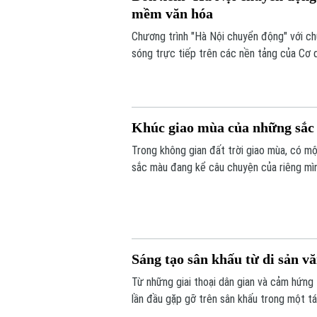
mềm văn hóa
Chương trình "Hà Nội chuyển động" với c
sóng trực tiếp trên các nền tảng của Cơ 
6/8.
Khúc giao mùa của những sắ
Trong không gian đất trời giao mùa, có mộ
sắc màu đang kể câu chuyện của riêng mình
vui tươi. Triển lãm "Những lớp thân quen" 
Sáng tạo sân khấu từ di sản v
Từ những giai thoại dân gian và cảm hứng
lần đầu gặp gỡ trên sân khấu trong một t
– Hồ Xuân Hương ngoại truyện hứa hẹn ma