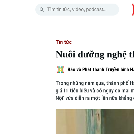
Thứ Năm
THỜI SỰ
HÀ NỘI
THẾ GIỚI
06 Tháng 08, 2026
Hà Nội
Nhịp sống Hà Nộ
Tin tức
Tin tức
Nuôi dưỡng nghệ th
Chính trị
Người Hà Nội
Quân s
Xã hội
Khoảnh khắc Hà 
Hồ sơ
Báo và Phát thanh Truyền hình H
Trong những năm qua, thành phố Hà 
An ninh trật tự
Ẩm thực
Người V
giá trị tiêu biểu và có nguy cơ mai
Nội' vừa diễn ra một lần nữa khẳng
Công nghệ
Skip Ad