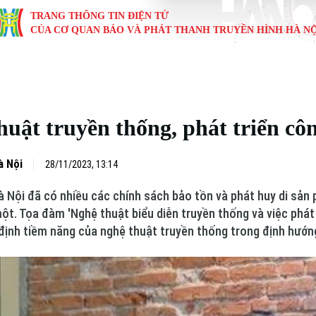
TRANG THÔNG TIN ĐIỆN TỬ
CỦA CƠ QUAN BÁO VÀ PHÁT THANH TRUYỀN HÌNH HÀ NỘ
KINH TẾ
NHÀ ĐẤT
TÀU VÀ XE
GIÁO DỤC
VĂN HÓA
SỨC KHỎ
i
Tin tức
Tin tức
Ô tô
Tin tức
Tin tức
Y tế
uật truyền thống, phát triển cô
ự
Cafe sáng
Đầu tư
Tàu
Tuyển sinh
Làng nghề
Dinh dư
Nội
Tài chính Ngân hàng
Căn hộ
Xe máy
Hướng nghiệp
Di tích
Tư vấn 
à Nội
28/11/2023, 13:14
Nội đã có nhiều các chính sách bảo tồn và phát huy di sản ph
iệt 4 phương
Doanh nghiệp
Đất đai
Thị trường
 một. Tọa đàm 'Nghệ thuật biểu diễn truyền thống và việc phá
 định tiềm năng của nghệ thuật truyền thống trong định hướn
Kinh nghiệm
Đánh giá