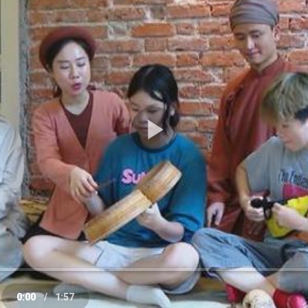
Play
Video
0:00
/
1:57
e