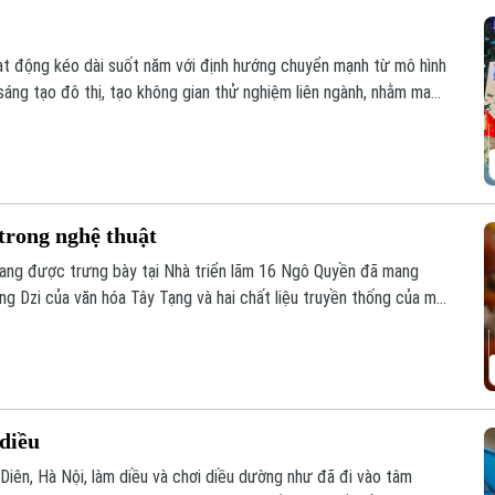
oạt động kéo dài suốt năm với định hướng chuyển mạnh từ mô hình
 sáng tạo đô thị, tạo không gian thử nghiệm liên ngành, nhằm mang
ối quốc tế sâu rộng.
trong nghệ thuật
" đang được trưng bày tại Nhà triển lãm 16 Ngô Quyền đã mang
ng Dzi của văn hóa Tây Tạng và hai chất liệu truyền thống của mỹ
diều
 Diên, Hà Nội, làm diều và chơi diều dường như đã đi vào tâm