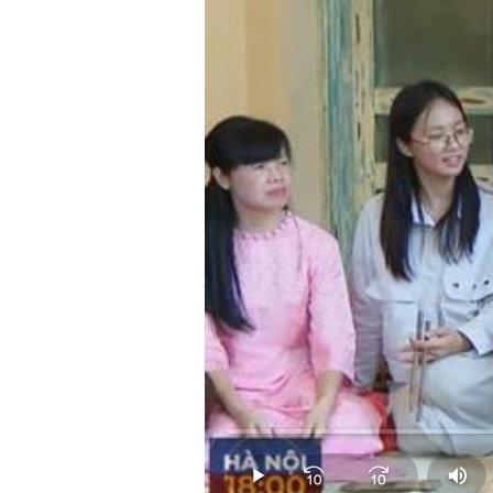
Loaded
:
0.00%
Play
Mut