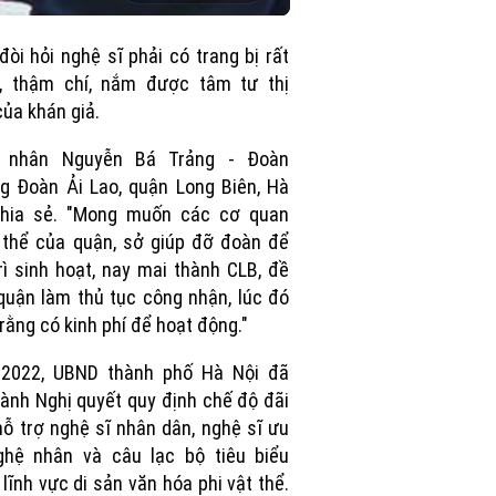
in-
Picture
 đòi hỏi nghệ sĩ phải có trang bị rất
u, thậm chí, nắm được tâm tư thị
của khán giả.
 nhân Nguyễn Bá Trảng - Đoàn
g Đoàn Ải Lao, quận Long Biên, Hà
chia sẻ. "Mong muốn các cơ quan
thể của quận, sở giúp đỡ đoàn để
rì sinh hoạt, nay mai thành CLB, đề
quận làm thủ tục công nhận, lúc đó
rằng có kinh phí để hoạt động."
2022, UBND thành phố Hà Nội đã
ành Nghị quyết quy định chế độ đãi
hỗ trợ nghệ sĩ nhân dân, nghệ sĩ ưu
ghệ nhân và câu lạc bộ tiêu biểu
 lĩnh vực di sản văn hóa phi vật thể.