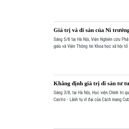
học, sân khấu và âm nhạc cùng hòa quyện.
Giá trị và di sản của Ni trưở
Sáng 5/8 tại Hà Nội, Viện Nghiên cứu Phậ
giáo và Viện Thông tin Khoa học xã hội tổ
Cuộc đời, đóng góp và vai trò trong Phật
Khẳng định giá trị di sản tư t
Sáng 3/8, tại Hà Nội, Học viện Chính trị 
Castro - Lãnh tụ vĩ đại của Cách mạng Cub
Nam”.