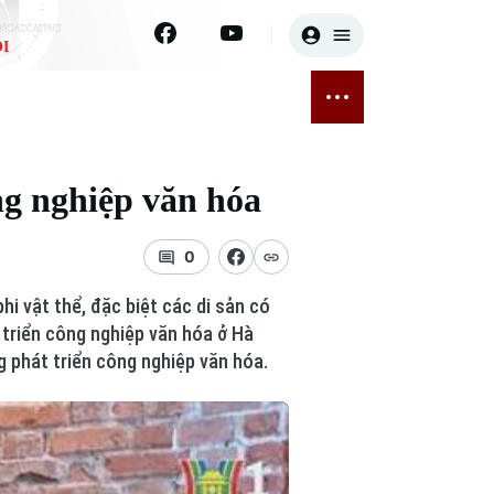
I
E
THỂ THAO
GIẢI TRÍ
ĐÃ PHÁT SÓNG
Bóng đá
Tin tức
ng nghiệp văn hóa
ỡng
Quần vợt
Sao
sức khỏe
Golf
Điện ảnh
0
i vật thể, đặc biệt các di sản có
Thời trang
t triển công nghiệp văn hóa ở Hà
g phát triển công nghiệp văn hóa.
Âm nhạc