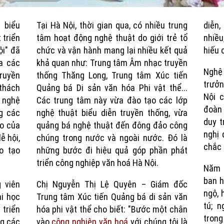
Current
Duration
 biểu
Tại Hà Nội, thời gian qua, có nhiều trung
diễn,
Time
 triển
tâm hoạt động nghệ thuật do giới trẻ tổ
nhiề
ội" đã
chức và vận hành mang lại nhiều kết quả
hiếu 
a các
khả quan như: Trung tâm Âm nhạc truyền
Nghệ
ruyền
thống Thăng Long, Trung tâm Xúc tiến
trưởn
 thách
Quảng bá Di sản văn hóa Phi vật thể...
Nội 
g nghệ
Các trung tâm này vừa đào tạo các lớp
đoàn 
ng các
nghệ thuật biểu diễn truyền thống, vừa
duy t
ạo của
quảng bá nghệ thuật đến đông đảo công
nghị 
ễ hội,
chúng trong nước và ngoài nước. Đó là
chắc 
o tạo
những bước đi hiệu quả góp phần phát
triển công nghiệp văn hoá Hà Nội.
Năm 
ban h
 viên
Chị Nguyễn Thị Lệ Quyên – Giám đốc
ngộ, 
ại học
Trung tâm Xúc tiến Quảng bá di sản văn
tú; n
 triển
hóa phi vật thể cho biết: "Bước một chân
trong
ng các
vào
công nghiệp văn hoá
với chúng tôi là