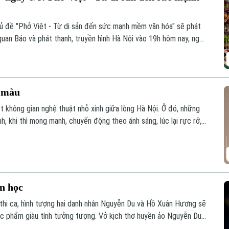
hủ đề "Phở Việt - Từ di sản đến sức mạnh mềm văn hóa" sẽ phát
quan Báo và phát thanh, truyền hình Hà Nội vào 19h hôm nay, ngày
c màu
t không gian nghệ thuật nhỏ xinh giữa lòng Hà Nội. Ở đó, những
, khi thì mong manh, chuyển động theo ánh sáng, lúc lại rực rỡ,
vì thế trở thành một khúc giao mùa của hội họa.
ăn học
 thi ca, hình tượng hai danh nhân Nguyễn Du và Hồ Xuân Hương sẽ
ác phẩm giàu tính tưởng tượng. Vở kịch thơ huyền ảo Nguyễn Du
ng đến cho khán giả một trải nghiệm nghệ thuật mới mẻ, nơi văn