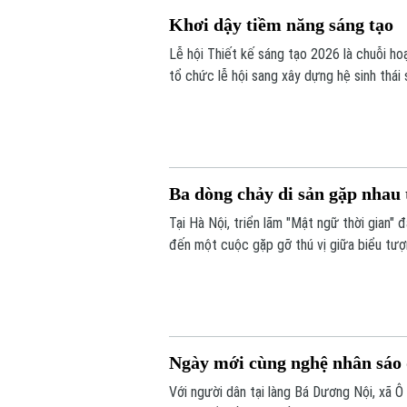
Khơi dậy tiềm năng sáng tạo
Lễ hội Thiết kế sáng tạo 2026 là chuỗi h
tổ chức lễ hội sang xây dựng hệ sinh thái
đến các trải nghiệm đa giác quan và kết n
Ba dòng chảy di sản gặp nhau 
Tại Hà Nội, triển lãm "Mật ngữ thời gian
đến một cuộc gặp gỡ thú vị giữa biểu tượ
thuật Việt Nam là sơn mài và giấy dó.
Ngày mới cùng nghệ nhân sáo 
Với người dân tại làng Bá Dương Nội, xã Ô