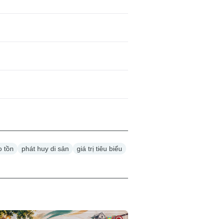
o tồn
phát huy di sản
giá trị tiêu biểu