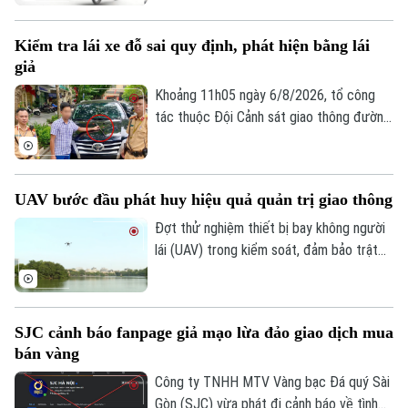
phạt vi phạm hành chính về trật tự, an
Golf
Sao
toàn giao thông trong lĩnh vực giao thông
Kiểm tra lái xe đỗ sai quy định, phát hiện bằng lái
đường bộ như: trừ điểm, phục hồi điểm
Điện ảnh
giả
giấy phép lái xe. Trong đó, đáng chú ý là
hành vi dán đề can, thay đổi biển số xe sẽ
Khoảng 11h05 ngày 6/8/2026, tổ công
Thời trang
bị phạt 6 triệu đồng.
tác thuộc Đội Cảnh sát giao thông đường
bộ số 1 Phòng Cảnh sát giao thông (Công
Âm nhạc
an thành phố Hà Nội) làm nhiệm vụ trên
phố Hai Bà Trưng đã phát hiện ô tô nhãn
UAV bước đầu phát huy hiệu quả quản trị giao thông
hiệu Toyota Fortuner, biển kiểm soát 17A-
080.51 đỗ xe tại vị trí có biển cấm đỗ và
Đợt thử nghiệm thiết bị bay không người
tiến hành kiểm tra theo quy định.
lái (UAV) trong kiểm soát, đảm bảo trật
tự ATGT không chỉ là một phép thử công
nghệ mà là bước chuyển dịch chiến lược
của Công an TP Hà Nội trong quản trị
SJC cảnh báo fanpage giả mạo lừa đảo giao dịch mua
không gian tầm thấp, quyết tâm xóa bỏ
bán vàng
các "điểm mù" an toàn giao thông và trật
tự đô thị.
Công ty TNHH MTV Vàng bạc Đá quý Sài
Gòn (SJC) vừa phát đi cảnh báo về tình