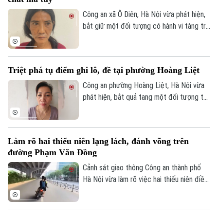
các vi phạm, bảo đảm quyền lợi và an toàn
cho người dân.
Công an xã Ô Diên, Hà Nội vừa phát hiện,
Theo dõi Hà Nội On
bắt giữ một đối tượng có hành vi tàng trữ
trái phép chất ma túy. Đối tượng là
Nguyễn Văn Dũng, sinh năm 1979, bị phát
hiện đang tang trữ 0,441 gam heroin tại
Triệt phá tụ điểm ghi lô, đề tại phường Hoàng Liệt
khu vực ngã ba đường Thượng Hội - Tân
Lập.
Công an phường Hoàng Liệt, Hà Nội vừa
phát hiện, bắt quả tang một đối tượng tổ
chức đánh bạc dưới hình thức ghi số lô,
đề.
Làm rõ hai thiếu niên lạng lách, đánh võng trên
đường Phạm Văn Đồng
Cảnh sát giao thông Công an thành phố
Hà Nội vừa làm rõ việc hai thiếu niên điều
khiển xe máy lạng lách, đánh võng trên
đường Phạm Văn Đồng, gây nguy hiểm
cho người tham gia giao thông.