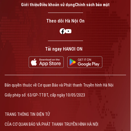
Giới thiệu
Điều khoản sử dụng
Chính sách bảo mật
Theo dõi Hà Nội On
Tải ngay HANOI ON
Bản quyền thuộc về Cơ quan Báo và Phát thanh Truyền hình Hà Nội
Giấy phép số: 63/GP-TTĐT, cấp ngày 10/05/2023
TRANG THÔNG TIN ĐIỆN TỬ
CỦA CƠ QUAN BÁO VÀ PHÁT THANH TRUYỀN HÌNH HÀ NỘI