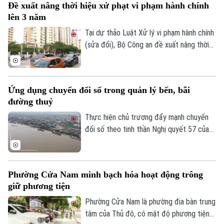
Đề xuất nâng thời hiệu xử phạt vi phạm hành chính
lên 3 năm
Tại dự thảo Luật Xử lý vi phạm hành chính
(sửa đổi), Bộ Công an đề xuất nâng thời
hiệu xử phạt vi phạm hành chính lên 3 năm
nhằm ngăn chặn chủ phương tiện vi phạm
giao thông lợi dụng kẽ hở để né “phạt
Ứng dụng chuyển đổi số trong quản lý bến, bãi
nguội” khi đăng kiểm.
đường thuỷ
Thực hiện chủ trương đẩy mạnh chuyển
đổi số theo tinh thần Nghị quyết 57 của
Trung ương, lực lượng Cảnh sát đường
thủy - Công an Thành phố Hà Nội đã hoàn
thành việc số hóa toàn bộ bến thủy nội
Phường Cửa Nam minh bạch hóa hoạt động trông
địa, bến bãi tập kết vật liệu xây dựng trên
giữ phương tiện
tuyến quản lý.
Phường Cửa Nam là phường địa bàn trung
tâm của Thủ đô, có mật độ phương tiện