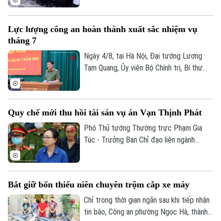
Điểm cốt lõi của dự thảo là ưu tiên áp
dụng các biện pháp kinh tế, dân sự, hành
Lực lượng công an hoàn thành xuất sắc nhiệm vụ
chính và coi xử lý hình sự là biện pháp
tháng 7
cuối cùng. Chính sách này nhằm bảo vệ
cán bộ dám nghĩ dám làm vì lợi ích chung.
Ngày 4/8, tại Hà Nội, Đại tướng Lương
Tam Quang, Ủy viên Bộ Chính trị, Bí thư
Đảng ủy Công Trung ương, Bộ trưởng Bộ
Công an đã chủ trì Hội nghị giao ban Bộ
tháng 7/2026. Những thành quả toàn diện
Quy chế mới thu hồi tài sản vụ án Vạn Thịnh Phát
đạt được đã thể hiện rõ thế chủ động,
nhạy bén của toàn lực lượng trước mọi
Phó Thủ tướng Thường trực Phạm Gia
tình huống.
Túc - Trưởng Ban Chỉ đạo liên ngành
Trung ương về tổ chức thi hành án, thu
hồi tài sản bị chiếm đoạt, thất thoát trong
các vụ án liên quan đến Tập đoàn Vạn
Bắt giữ bốn thiếu niên chuyên trộm cắp xe máy
Thịnh Phát ký Quyết định số 97/QĐ-
BCĐ742 ban hành Quy chế tổ chức, hoạt
Chỉ trong thời gian ngắn sau khi tiếp nhận
động và phân công nhiệm vụ các thành
tin báo, Công an phường Ngọc Hà, thành