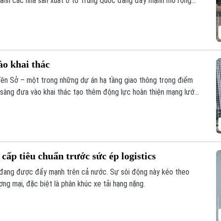
 cảnh các nhà sản xuất ô tô Trung Quốc đang đẩy mạnh mở rộng
ào khai thác
Yên Sở – một trong những dự án hạ tầng giao thông trọng điểm
 sàng đưa vào khai thác tạo thêm động lực hoàn thiện mạng lưới
ía Nam Thủ đô.
cấp tiêu chuẩn trước sức ép logistics
 đang được đẩy mạnh trên cả nước. Sự sôi động này kéo theo
ơng mại, đặc biệt là phân khúc xe tải hạng nặng.