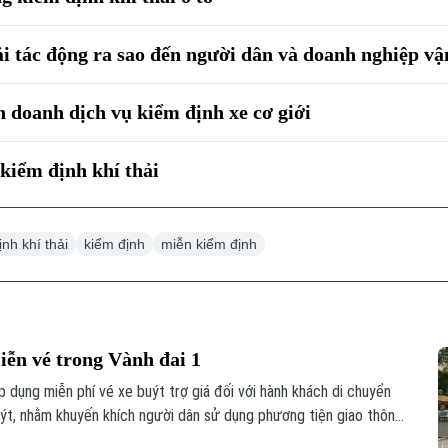
hải tác động ra sao đến người dân và doanh nghiệp vậ
 doanh dịch vụ kiểm định xe cơ giới
kiểm định khí thải
nh khí thải
kiểm định
miễn kiểm định
iễn vé trong Vành đai 1
 dụng miễn phí vé xe buýt trợ giá đối với hành khách di chuyển
uýt, nhằm khuyến khích người dân sử dụng phương tiện giao thông
phố yêu cầu cần xây dựng nhận diện với các tuyến xe buýt này.