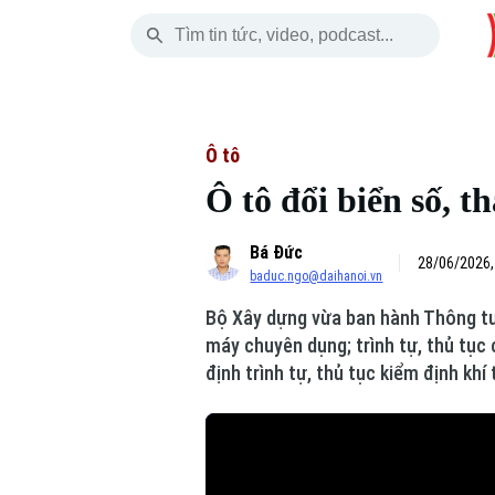
Thứ Sáu
THỜI SỰ
HÀ NỘI
THẾ GIỚI
07 Tháng 08, 2026
Hà Nội
Nhịp sống Hà Nộ
Tin tức
Ô tô
Ô tô đổi biển số, 
Chính trị
Người Hà Nội
Quân s
Bá Đức
Xã hội
Khoảnh khắc Hà 
Hồ sơ
28/06/2026,
baduc.ngo@daihanoi.vn
An ninh trật tự
Ẩm thực
Người V
Bộ Xây dựng vừa ban hành Thông tư s
máy chuyên dụng; trình tự, thủ tục
Công nghệ
định trình tự, thủ tục kiểm định khí
Skip Ad