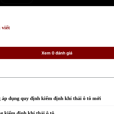
e
Current
Duration
Time
 viết
Xem 0 đánh giá
 áp dụng quy định kiểm định khí thải ô tô mới
 kiểm định khí thải ô tô