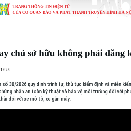
TRANG THÔNG TIN ĐIỆN TỬ
CỦA CƠ QUAN BÁO VÀ PHÁT THANH TRUYỀN HÌNH HÀ NỘ
KINH TẾ
NHÀ ĐẤT
TÀU VÀ XE
GIÁO DỤC
VĂN HÓA
SỨC KHỎ
i
Tin tức
Tin tức
Ô tô
Tin tức
Tin tức
Y tế
thay chủ sở hữu không phải đăng 
ự
Cafe sáng
Đầu tư
Tàu
Tuyển sinh
Làng nghề
Dinh dư
Nội
Tài chính Ngân hàng
Căn hộ
Xe máy
Hướng nghiệp
Di tích
Tư vấn 
 19:24
iệt 4 phương
Doanh nghiệp
Đất đai
Thị trường
ố 30/2026 quy định trình tự, thủ tục kiểm định và miễn kiểm 
 chứng nhận an toàn kỹ thuật và bảo vệ môi trường đối với ph
Kinh nghiệm
Đánh giá
 thải đối với xe mô tô, xe gắn máy.