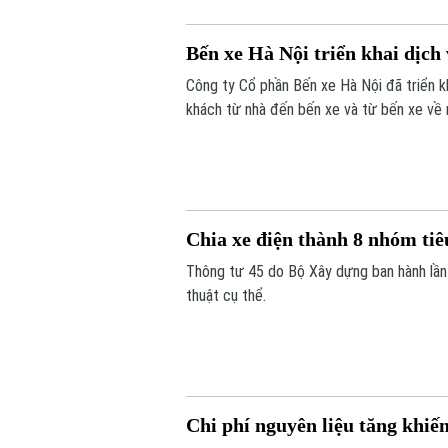
Bến xe Hà Nội triển khai dịch
Công ty Cổ phần Bến xe Hà Nội đã triển kh
khách từ nhà đến bến xe và từ bến xe về nh
đại, xây dựng hệ sinh thái phục vụ hành k
Chia xe điện thành 8 nhóm tiê
Thông tư 45 do Bộ Xây dựng ban hành lần đ
thuật cụ thể.
Chi phí nguyên liệu tăng khiế