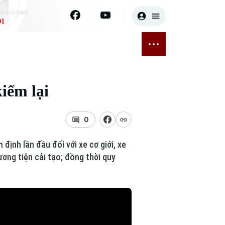
I
E
THỂ THAO
GIẢI TRÍ
ĐÃ PHÁT SÓNG
Bóng đá
Tin tức
kiểm lại
ỡng
Quần vợt
Sao
sức khỏe
Golf
Điện ảnh
0
Thời trang
định lần đầu đối với xe cơ giới, xe
ương tiện cải tạo; đồng thời quy
Âm nhạc