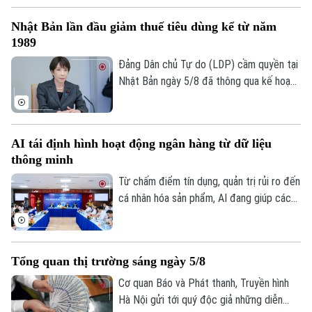
nhân sự.
ngoại tệ.
Nhật Bản lần đầu giảm thuế tiêu dùng kể từ năm
1989
Đảng Dân chủ Tự do (LDP) cầm quyền tại
Nhật Bản ngày 5/8 đã thông qua kế hoạch
do Thủ tướng Sanae Takaichi đề xuất,
nhằm cắt giảm thuế tiêu thụ đối với thực
phẩm. Nếu được Quốc hội phê chuẩn, đây
AI tái định hình hoạt động ngân hàng từ dữ liệu
sẽ là lần đầu tiên Nhật Bản cắt giảm thuế
thông minh
tiêu dùng kể từ khi sắc thuế này được áp
dụng vào năm 1989.
Từ chấm điểm tín dụng, quản trị rủi ro đến
cá nhân hóa sản phẩm, AI đang giúp các
tổ chức tín dụng nâng cao hiệu quả vận
hành và cải thiện trải nghiệm khách hàng.
Tuy nhiên, để AI phát huy giá trị, các
Tổng quan thị trường sáng ngày 5/8
chuyên gia cho rằng điều quan trọng nhất
vẫn là chất lượng dữ liệu, hành lang pháp
Cơ quan Báo và Phát thanh, Truyền hình
lý và cơ chế quản trị rủi ro phù hợp.
Hà Nội gửi tới quý độc giả những diễn