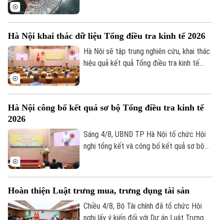
biến mới nhất của thị trường sáng nay
(5/8) với thông tin về giá vàng và tỷ giá
ngoại tệ.
Hà Nội khai thác dữ liệu Tổng điều tra kinh tế 2026
Hà Nội sẽ tập trung nghiên cứu, khai thác
hiệu quả kết quả Tổng điều tra kinh tế
năm 2026 để phục vụ hoạch định chính
sách, xây dựng kịch bản phát triển kinh tế
- xã hội. Đây là chỉ đạo của Phó Chủ tịch
Hà Nội công bố kết quả sơ bộ Tổng điều tra kinh tế
UBND thành phố Hà Nội Nguyễn Xuân
2026
Lưu, Trưởng Ban Chỉ đạo Tổng điều tra
kinh tế năm 2026 thành phố tại Hội nghị
Sáng 4/8, UBND TP Hà Nội tổ chức Hội
tổng kết và công bố kết quả sơ bộ Tổng
nghị tổng kết và công bố kết quả sơ bộ
điều tra kinh tế năm 2026.
Tổng điều tra kinh tế năm 2026. Hội nghị
do Phó Chủ tịch UBND thành phố Nguyễn
Xuân Lưu, Trưởng Ban Chỉ đạo Tổng điều
Bản quyền thuộc về Cơ quan Báo và Phát thanh Truyền hình Hà Nội Giấy
Hoàn thiện Luật trưng mua, trưng dụng tài sản
tra kinh tế năm 2026 thành phố Hà Nội
phép số: Số 63/GP-TTDT, cấp ngày 10/05/2023
chủ trì.
Chiều 4/8, Bộ Tài chính đã tổ chức Hội
TRANG THÔNG TIN ĐIỆN TỬ
nghị lấy ý kiến đối với Dự án Luật Trưng