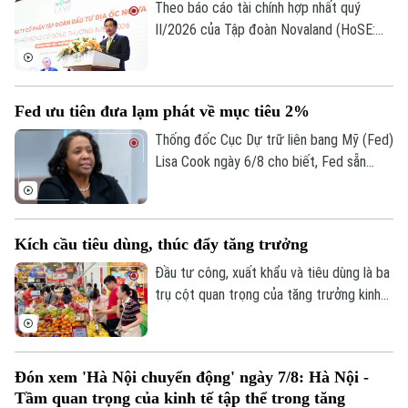
Theo báo cáo tài chính hợp nhất quý
II/2026 của Tập đoàn Novaland (HoSE:
NVL), nợ phải trả tiếp tục chiếm gần 75%
tổng nguồn vốn, tăng lên 193.400 tỷ đồng
Theo dõi Hà Nội On
vào cuối quý II. Với số tiền dự kiến huy
Fed ưu tiên đưa lạm phát về mục tiêu 2%
động hơn 8.006 tỷ đồng, Novaland sẽ ưu
tiên 5.953 tỷ đồng để thanh toán các
Thống đốc Cục Dự trữ liên bang Mỹ (Fed)
khoản nợ, nghĩa vụ tài chính và các khoản
Lisa Cook ngày 6/8 cho biết, Fed sẵn
phải trả quá hạn của công ty.
sàng tăng lãi suất trở lại nếu lạm phát
không giảm theo kỳ vọng, nhấn mạnh ưu
tiên hiện nay vẫn là đưa lạm phát về mục
Kích cầu tiêu dùng, thúc đẩy tăng trưởng
tiêu 2%.
Đầu tư công, xuất khẩu và tiêu dùng là ba
trụ cột quan trọng của tăng trưởng kinh
tế. Trong bối cảnh Việt Nam đặt mục tiêu
tăng trưởng hai con số, việc thúc đẩy
sức mua trong nước thông qua các
Đón xem 'Hà Nội chuyển động' ngày 7/8: Hà Nội -
chương trình khuyến mãi, kích cầu tiêu
Tầm quan trọng của kinh tế tập thể trong tăng
dùng đang trở thành giải pháp quan trọng,