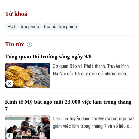
Từ khoá
PC1
trái phiếu
thu hồi trái phiếu
Tin tức
Tổng quan thị trường sáng ngày 9/8
Cơ quan Báo và Phát thanh, Truyền hình
Hà Nội gửi tới quý độc giả những diễn
biến mới nhất của thị trường sáng nay
(9/8) với thông tin về giá vàng và tỷ giá
ngoại tệ.
Kinh tế Mỹ bất ngờ mất 23.000 việc làm trong tháng
7
Các nhà tuyển dụng tại Mỹ đã bất ngờ cắt
giảm việc làm trong tháng 7 và số liệu của
các tháng trước đó cũng bị điều chỉnh