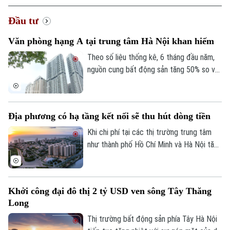
Đầu tư
Văn phòng hạng A tại trung tâm Hà Nội khan hiếm
Theo số liệu thống kê, 6 tháng đầu năm,
nguồn cung bất động sản tăng 50% so với
cùng kỳ năm trước. Tuy nhiên, đi ngược
diễn biến đó, phân khúc văn phòng hạng A
tại khu vực trung tâm Hà Nội lại khan hiếm
Địa phương có hạ tầng kết nối sẽ thu hút dòng tiền
các sản phẩm mới.
Khi chi phí tại các thị trường trung tâm
như thành phố Hồ Chí Minh và Hà Nội tăng
lên, dòng vốn và dự án đang có xu hướng
lan tỏa mạnh mẽ đến các tỉnh có vị trí
chiến lược và hạ tầng kết nối tốt.
Khởi công đại đô thị 2 tỷ USD ven sông Tây Thăng
Long
Thị trường bất động sản phía Tây Hà Nội