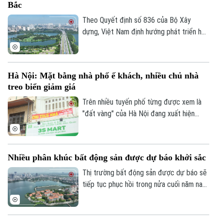
Bắc
Theo Quyết định số 836 của Bộ Xây
dựng, Việt Nam định hướng phát triển hệ
thống đô thị theo mô hình mạng lưới đa
trung tâm, đa cực gắn với cấu trúc cực -
vùng - hành lang - mạng lưới. Trong đó,
Hà Nội: Mặt bằng nhà phố ế khách, nhiều chủ nhà
vùng đô thị Hà Nội được xác định là cực
treo biển giảm giá
tăng trưởng quốc gia phía Bắc.
Trên nhiều tuyến phố từng được xem là
"đất vàng" của Hà Nội đang xuất hiện
ngày càng nhiều mặt bằng treo biển cho
thuê. Chi phí cao, sức mua suy giảm cùng
sự thay đổi trong hành vi tiêu dùng đang
Nhiều phân khúc bất động sản được dự báo khởi sắc
khiến thị trường cho thuê nhà phố bước
vào giai đoạn điều chỉnh.
Thị trường bất động sản được dự báo sẽ
tiếp tục phục hồi trong nửa cuối năm nay
nhờ nhiều động lực từ chính sách, hạ tầng
và dòng vốn đầu tư. Đáng chú ý, các