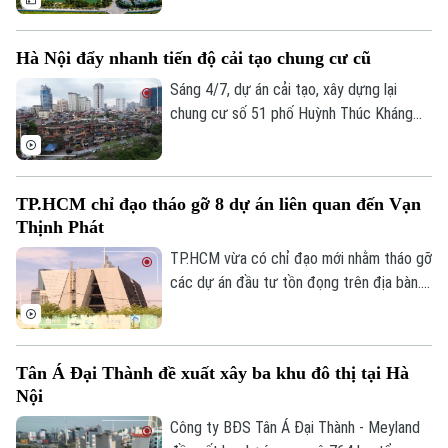
hiệu trầm lắng. Dưới tác động của hành
lang pháp lý mới, chính sách tín dụng thận
Hà Nội đẩy nhanh tiến độ cải tạo chung cư cũ
trọng hơn và áp lực chi phí tài chính, thị
trường đang bước vào giai đoạn sàng lọc
Sáng 4/7, dự án cải tạo, xây dựng lại
mạnh.
chung cư số 51 phố Huỳnh Thúc Kháng
(phường Láng) đã chính thức được khởi
công. Đây là một trong những dự án có ý
nghĩa quan trọng trong chương trình cải
TP.HCM chỉ đạo tháo gỡ 8 dự án liên quan đến Vạn
tạo, xây dựng lại các khu chung cư cũ
Thịnh Phát
trên địa bàn Thủ đô, góp phần hiện thực
hóa chủ trương của Đảng, Nhà nước và
TP.HCM vừa có chỉ đạo mới nhằm tháo gỡ
Thành phố về chỉnh trang đô thị, nâng cao
các dự án đầu tư tồn đọng trên địa bàn.
chất lượng cuộc sống của nhân dân.
Đáng chú ý, có 8 dự án liên quan đến Tập
đoàn Vạn Thịnh Phát được yêu cầu rà
soát, đề xuất phương án xử lý để sớm
Tân Á Đại Thành đề xuất xây ba khu đô thị tại Hà
khơi thông nguồn lực phát triển.
Nội
Công ty BĐS Tân Á Đại Thành - Meyland