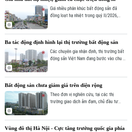
vay thả nổi đã lên tới 15 - 16%/năm.
Giá nhiều phân khúc bất động sản đã
đồng loạt hạ nhiệt trong quý II/2026,
Theo dõi Hà Nội On
trong đó nhà mặt phố và nhà riêng ghi
nhận mức giảm từ 9-12 triệu đồng/m²,
còn đất nền và biệt thự giảm 1-5 triệu
Ba tác động định hình lại thị trường bất động sản
đồng/m².
Các chuyên gia nhận định, thị trường bất
động sản Việt Nam đang bước vào chu kỳ
phát triển mới, được dẫn dắt bởi quy
hoạch, hạ tầng, minh bạch thông tin và nhu
cầu ở thực.
Bất động sản chưa giảm giá trên diện rộng
Theo đơn vị nghiên cứu, tại các thị
trường giao dịch ảm đạm, chủ đầu tư
đang âm thầm 'giảm giá kỹ thuật' bằng
các chính sách chiết khấu để kích cầu,
Tuy nhiên, thị trường chung chưa xuất
Vùng đô thị Hà Nội - Cực tăng trưởng quốc gia phía
hiện xu hướng giảm giá trên diện rộng.