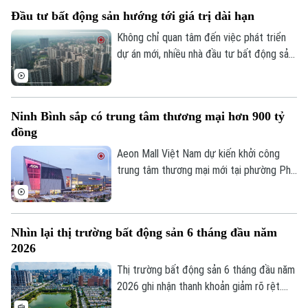
chuyên gia cho rằng thay vì một phân
Đầu tư bất động sản hướng tới giá trị dài hạn
khúc duy nhất dẫn dắt, nhiều loại hình bất
động sản sẽ cùng tăng trưởng.
Không chỉ quan tâm đến việc phát triển
dự án mới, nhiều nhà đầu tư bất động sản
trên thế giới đang chuyển hướng sang
nâng cấp và tái định vị các tài sản hiện
hữu nhằm kéo dài vòng đời khai thác và
Ninh Bình sắp có trung tâm thương mại hơn 900 tỷ
gia tăng giá trị.
Liên hệ đường dây nóng (bấm để gọi)
đồng
Tòa soạn
Tòa soạn
Aeon Mall Việt Nam dự kiến khởi công
0865.116.699 (hotline)
0865.116.699
trung tâm thương mại mới tại phường Phủ
Lý, tỉnh Ninh Bình vào đầu tháng 8 tới. Dự
án có tổng vốn đầu tư khoảng 940 tỷ
đồng, dự kiến đi vào hoạt động từ quý IV
Nhìn lại thị trường bất động sản 6 tháng đầu năm
năm 2027.
2026
Thị trường bất động sản 6 tháng đầu năm
2026 ghi nhận thanh khoản giảm rõ rệt.
Tuy nhiên, đây không đơn thuần là dấu