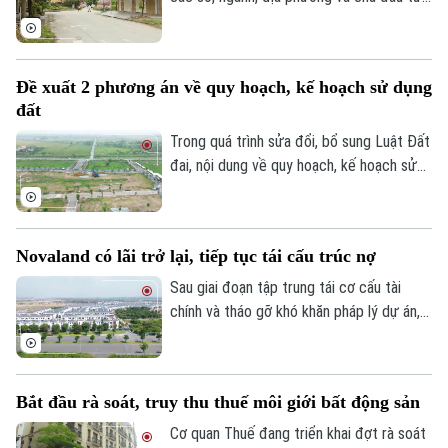
khẩn trương xử lý gần 300 dự án chậm
triển khai, nhiều dự án tồn tại kéo dài
nhiều năm đang được rà soát để xác định
Đề xuất 2 phương án về quy hoạch, kế hoạch sử dụng
rõ trách nhiệm và có phương án xử lý dứt
đất
điểm. Khu nhà ở Thuần Nghệ tại thị xã Sơn
Tây là một trong những dự án nằm trong
Trong quá trình sửa đổi, bổ sung Luật Đất
danh sách này.
đai, nội dung về quy hoạch, kế hoạch sử
dụng đất đang được đề xuất điều chỉnh
theo hướng tinh gọn, đồng bộ với mô hình
chính quyền địa phương hai cấp, đồng thời
Novaland có lãi trở lại, tiếp tục tái cấu trúc nợ
tạo thuận lợi hơn cho đầu tư và khai thác
hiệu quả nguồn lực đất đai.
Sau giai đoạn tập trung tái cơ cấu tài
chính và tháo gỡ khó khăn pháp lý dự án,
Tập đoàn Novaland ghi nhận kết quả kinh
doanh tích cực khi có lãi trở lại. Doanh
nghiệp cũng tiếp tục triển khai các giải
Bắt đầu rà soát, truy thu thuế môi giới bất động sản
pháp xử lý nợ, tạo nền tảng cho quá trình
phục hồi trong thời gian tới.
Cơ quan Thuế đang triển khai đợt rà soát