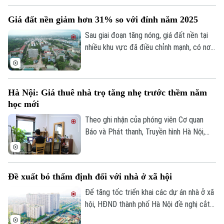
Becamex giảm hơn 80%. Trong bối cảnh
Giá đất nền giảm hơn 31% so với đỉnh năm 2025
dư nợ tài chính lên khoảng 1 tỷ USD, cổ
phiếu doanh nghiệp cũng giảm mạnh và lùi
Sau giai đoạn tăng nóng, giá đất nền tại
về vùng giá thấp nhất trong 5 năm.
nhiều khu vực đã điều chỉnh mạnh, có nơi
giảm tới 31% so với mức đỉnh thiết lập
cuối năm 2025.
Hà Nội: Giá thuê nhà trọ tăng nhẹ trước thềm năm
học mới
Theo ghi nhận của phóng viên Cơ quan
Báo và Phát thanh, Truyền hình Hà Nội,
đầu tháng 8, giá thuê nhà trọ và chung cư
mini quanh nhiều trường đại học tại Hà
Nội bắt đầu tăng nhẹ.
Đề xuất bỏ thẩm định đối với nhà ở xã hội
Để tăng tốc triển khai các dự án nhà ở xã
hội, HĐND thành phố Hà Nội đề nghị cắt
bỏ hoàn toàn khâu "thẩm định và ra quyết