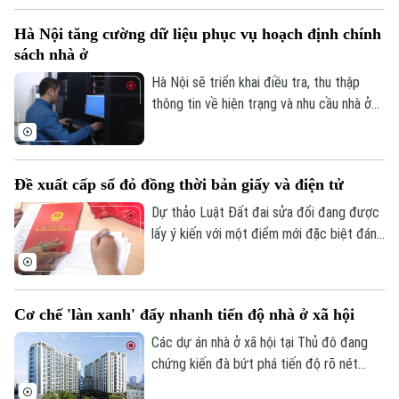
hành vi tự ý chuyển mục đích sử dụng
Hà Nội tăng cường dữ liệu phục vụ hoạch định chính
đất.
sách nhà ở
Hà Nội sẽ triển khai điều tra, thu thập
thông tin về hiện trạng và nhu cầu nhà ở
trên toàn bộ các xã, phường giai đoạn
2026-2030. Dữ liệu thu thập sẽ là cơ sở
để đánh giá kết quả phát triển nhà ở, xây
Đề xuất cấp sổ đỏ đồng thời bản giấy và điện tử
dựng kế hoạch cho các năm tiếp theo và
hoàn thiện cơ sở dữ liệu về nhà ở, thị
Dự thảo Luật Đất đai sửa đổi đang được
trường bất động sản.
lấy ý kiến với một điểm mới đặc biệt đáng
chú ý: đề xuất cấp sổ đỏ đồng thời dưới
cả hai hình thức bản giấy và bản điện tử.
Đây là bước tiến quan trọng trong chuyển
Cơ chế 'làn xanh' đẩy nhanh tiến độ nhà ở xã hội
đổi số, giúp người dân thuận tiện hơn
trong quản lý và giao dịch.
Các dự án nhà ở xã hội tại Thủ đô đang
chứng kiến đà bứt phá tiến độ rõ nét
chưa từng có. Đứng sau làn sóng tăng