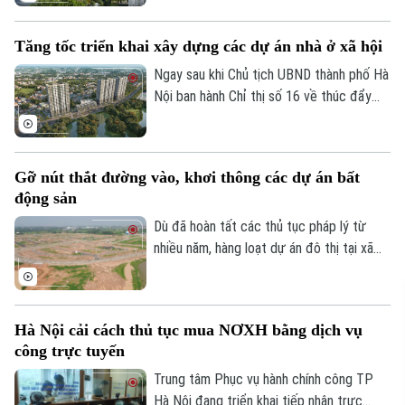
tốc này là cú hích từ Chỉ thị 16 của Chủ
tịch UBND Thành phố, với cơ chế "làn
Tăng tốc triển khai xây dựng các dự án nhà ở xã hội
xanh" thủ tục giúp cởi trói pháp lý và kích
hoạt nguồn cung cho thị trường.
Ngay sau khi Chủ tịch UBND thành phố Hà
Nội ban hành Chỉ thị số 16 về thúc đẩy
phát triển nhà ở xã hội, nhiều dự án trên
địa bàn đang tăng tốc thi công để hoàn
thành các mốc tiến độ đề ra.
Gỡ nút thắt đường vào, khơi thông các dự án bất
động sản
Dù đã hoàn tất các thủ tục pháp lý từ
nhiều năm, hàng loạt dự án đô thị tại xã
Mê Linh vẫn rơi vào cảnh "đắp chiếu" chỉ
vì thiếu đường kết nối hạ tầng. Khơi thông
"điểm nghẽn" này được coi là giải pháp
Hà Nội cải cách thủ tục mua NƠXH bằng dịch vụ
then chốt để đánh thức nguồn lực đất
công trực tuyến
đai đang bị lãng phí và tạo đà bứt phá
cho không gian đô thị địa phương.
Trung tâm Phục vụ hành chính công TP
Hà Nội đang triển khai tiếp nhận trực