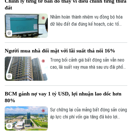
Chỉnh lý từng tờ bản đồ thay vì điều chỉnh từng thửa
Sao
đất
Điện ảnh
Nhằm hoàn thành nhiệm vụ đồng bộ hóa
dữ liệu đất đai đúng kế hoạch, các tổ
Thời trang
công tác luôn tìm các phương án để
chỉnh lý, cập nhật dữ liệu đất đai đảm bảo
Âm nhạc
theo đúng yêu cầu, trong đó, việc chỉnh lý
Người mua nhà đối mặt với lãi suất thả nổi 16%
từng tờ bản đồ thay vì chỉnh lý từng thửa
đất như trước đây đã và đang được xem
Trong bối cảnh giá bất động sản vẫn neo
là giải pháp tối ưu.
cao, lãi suất vay mua nhà sau ưu đãi phổ
biến 13-15% một năm, tăng mạnh so với
năm ngoái đã tạo áp lực lớn lên thanh
khoản.
BCM gánh nợ vay 1 tỷ USD, lợi nhuận lao dốc hơn
80%
Sự chững lại của mảng bất động sản cùng
áp lực chi phí vốn gia tăng đã kéo lợi
nhuận nửa đầu năm 2026 của Tập đoàn
Đầu tư và Phát triển Công nghiệp