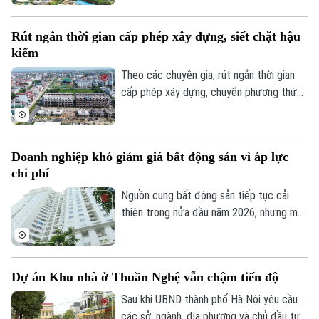
định miễn tiền sử dụng đất". Bởi khi dự án
Theo dõi Hà Nội On
được xác định là nhà ở xã hội, doanh
Rút ngắn thời gian cấp phép xây dựng, siết chặt hậu
nghiệp sẽ được tự động miễn các thủ tục
kiểm
này để làm thủ tục giao đất.
Theo các chuyên gia, rút ngắn thời gian
cấp phép xây dựng, chuyển phương thức
quản lý từ “tiền kiểm” sang “hậu kiểm” sẽ
góp phần nâng cao hiệu lực, hiệu quả quản
lý nhà nước trong lĩnh vực xây dựng.
Doanh nghiệp khó giảm giá bất động sản vì áp lực
chi phí
Nguồn cung bất động sản tiếp tục cải
thiện trong nửa đầu năm 2026, nhưng mặt
bằng giá vẫn neo cao. Chi phí đất, xây
dựng, vốn và các nghĩa vụ tài chính gia
tăng khiến doanh nghiệp không còn nhiều
Dự án Khu nhà ở Thuần Nghệ vẫn chậm tiến độ
dư địa giảm giá bán.
Sau khi UBND thành phố Hà Nội yêu cầu
các sở, ngành, địa phương và chủ đầu tư