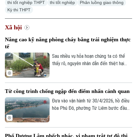
thi tốt nghiệp THPT
thi tốt nghiệp
Phân luồng giao thông
Kỳ thi THPT
Xã hội
Nâng cao kỹ năng phòng cháy bằng trải nghiệm thực
tế
Sau nhiều vụ hỏa hoạn chúng ta có thể
thấy rõ, nguyên nhân dẫn đến thiệt hại
nghiêm trọng là do người dân thiếu kỹ
năng thoát nạn, sơ cứu và xử lý tình huống
ban đầu. Chính vì vậy, nhiều địa phương
Từ công trình chống ngập đến điểm nhấn cảnh quan
trên địa bàn Hà Nội đang đổi mới cách
tuyên truyền phòng cháy, chữa cháy, từ
Đưa vào vận hành từ 30/4/2026, hồ điều
nghe phổ biến sang trực tiếp trải nghiệm,
hòa Phú Đô, phường Từ Liêm bước đầu
thực hành.
đã phát huy hiệu quả trong việc điều tiết
nước, góp phần giảm tình trạng ngập úng
tại khu vực phía Tây Thủ đô.
Phố Dương Lâm nhếch nhác, vi phạm trật tự đô thị