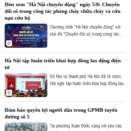
Đón xem "Hà Nội chuyển động" ngày 5/8: Chuyển
đổi số trong công tác phòng cháy chữa cháy và cứu
nạn cứu hộ
Chương trình "Hà Nội chuyển động" với
chủ đề "Chuyển đổi số trong công tác
phòng cháy chữa cháy và cứu nạn cứu hộ"
sẽ phát sóng trực tiếp trên các nền tảng
của Cơ quan Báo và phát thanh, truyền
Hà Nội tập huấn triển khai hợp đồng lao động điện
hình Hà Nội vào 19h hôm nay, ngày 5/8.
tử
Sở Nội vụ thành phố Hà Nội đã tổ chức
Hội nghị tập huấn triển khai hợp đồng lao
động điện tử trên địa bàn thành phố, với
sự tham, gia của đại diện Cục Tiền lương
và Bảo hiểm xã hội, Bộ Nội vụ; Tập đoàn
Đảm bảo quyền lợi người dân trong GPMB tuyến
Bưu chính Viễn thông Việt Nam VNPT
đường số 5
cùng đông đảo doanh nghiệp trên địa bàn.
Tại phường Xuân Đỉnh, cùng với yêu cầu