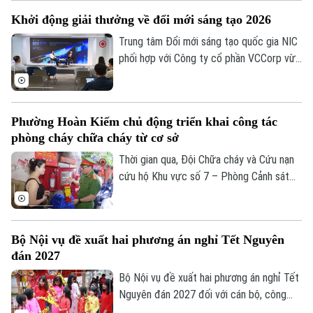
Nguyên nhân là bởi việc thi công dang dở
Khởi động giải thưởng về đổi mới sáng tạo 2026
tuyến cống nhánh thuộc gói thầu số 4 của
dự án xây dựng hệ thống xử lý nước thải
Trung tâm Đổi mới sáng tạo quốc gia NIC
Yên Xá. Nhiều hạng mục chưa đảm bảo an
phối hợp với Công ty cổ phần VCCorp vừa
toàn.
tổ chức họp báo công bố giải thưởng
Better Choice Awards 2026. Đây là giải
thưởng thường niên được tổ chức từ
Phường Hoàn Kiếm chủ động triển khai công tác
năm 2022 nhằm tôn vinh, khuyến khích, cổ
phòng cháy chữa cháy từ cơ sở
vũ những giá trị đổi mới sáng tạo áp dụng
trong đời sống thực phục vụ người tiêu
Thời gian qua, Đội Chữa cháy và Cứu nạn
dùng.
cứu hộ Khu vực số 7 – Phòng Cảnh sát
PCCC&CNCH – Công an thành phố Hà Nội
cùng Công an phường Hoàn Kiếm đã chủ
động triển khai nhiều giải pháp tăng
Bộ Nội vụ đề xuất hai phương án nghỉ Tết Nguyên
cường công tác phòng cháy, chữa cháy
đán 2027
và cứu nạn, cứu hộ (PCCC&CNCH) tại cơ
sở.
Bộ Nội vụ đề xuất hai phương án nghỉ Tết
Nguyên đán 2027 đối với cán bộ, công
chức, viên chức, gồm nghỉ 7 ngày hoặc