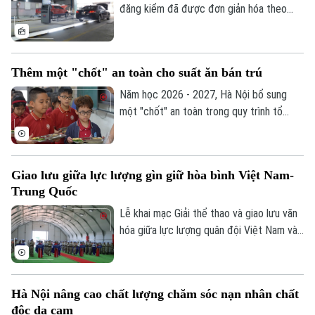
em trong môi trường số?
đăng kiểm đã được đơn giản hóa theo
Thông tư 30/2026 của Bộ Xây dựng. Việc
tích hợp giấy tờ trên VNeID, VNeTraffic
và sử dụng dữ liệu điện tử không chỉ giúp
Thêm một "chốt" an toàn cho suất ăn bán trú
giảm hồ sơ giấy mà còn rút ngắn thời gian
làm thủ tục, mang lại nhiều thuận lợi cho
Năm học 2026 - 2027, Hà Nội bổ sung
người dân và doanh nghiệp.
một "chốt" an toàn trong quy trình tổ
chức bữa ăn học đường. Trong đó, UBND
cấp xã giữ vai trò trung tâm trong việc
khảo sát, xây dựng phương án và lựa chọn
Giao lưu giữa lực lượng gìn giữ hòa bình Việt Nam-
đơn vị cung cấp suất ăn, nhằm tăng
Trung Quốc
cường công khai, minh bạch và kiểm soát
chặt chẽ chất lượng bữa ăn học đường.
Lễ khai mạc Giải thể thao và giao lưu văn
hóa giữa lực lượng quân đội Việt Nam và
Trung Quốc đang thực hiện nhiệm vụ gìn
giữ hòa bình Liên hợp quốc đã diễn ra tại
khu vực đóng quân của Đội Công binh số
Hà Nội nâng cao chất lượng chăm sóc nạn nhân chất
4 Việt Nam ở Phái bộ An ninh lâm thời
độc da cam
Liên hợp quốc UNISFA khu vực Abyei.