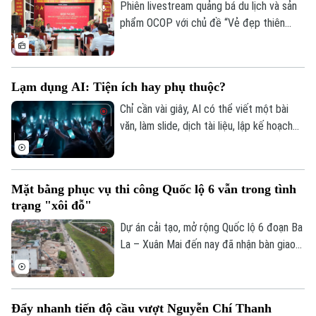
Phiên livestream quảng bá du lịch và sản
phẩm OCOP với chủ đề “Vẻ đẹp thiên
nhiên và không gian văn hóa xứ Đoài”
được UBND xã Đoài Phương tổ chức vào
20 giờ tối nay, ngày 5/8 trên các nền tảng
Lạm dụng AI: Tiện ích hay phụ thuộc?
số của địa phương.
Chỉ cần vài giây, AI có thể viết một bài
văn, làm slide, dịch tài liệu, lập kế hoạch
du lịch, thậm chí tư vấn tâm lý hay đưa ra
lời khuyên trong cuộc sống. Thế nhưng,
khi mọi câu hỏi đều dành cho AI, liệu
Mặt bằng phục vụ thi công Quốc lộ 6 vẫn trong tình
chúng ta có đang dần đánh mất khả năng
trạng "xôi đỗ"
tự tư duy? AI giúp con người thông minh
hơn hay đang khiến con người ngày càng
Dự án cải tạo, mở rộng Quốc lộ 6 đoạn Ba
phụ thuộc?
La – Xuân Mai đến nay đã nhận bàn giao
trên 105,3 hecta, đạt hơn 99,5%. Hiện chỉ
còn vướng mắc một số hộ dân thuộc
phường Yên Nghĩa và xã Xuân Mai.
Đẩy nhanh tiến độ cầu vượt Nguyễn Chí Thanh