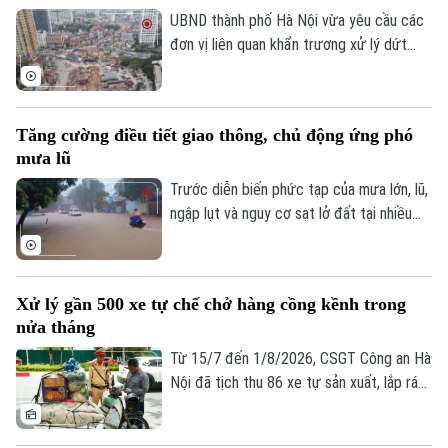
UBND thành phố Hà Nội vừa yêu cầu các
đơn vị liên quan khẩn trương xử lý dứt
điểm vướng mắc về mặt bằng, tăng
cường phối hợp thi công cầu vượt nút
giao Nguyễn Chí Thanh thuộc dự án
Tăng cường điều tiết giao thông, chủ động ứng phó
đường Vành đai 1, đoạn Hoàng Cầu - Voi
mưa lũ
Phục, để phấn đấu hoàn thành và thông
xe công trình trước ngày 31/12/2026.
Trước diễn biến phức tạp của mưa lớn, lũ,
ngập lụt và nguy cơ sạt lở đất tại nhiều
địa phương, Bộ Xây dựng vừa yêu cầu
các đơn vị trong ngành giao thông tăng
cường điều tiết giao thông, chủ động
Xử lý gần 500 xe tự chế chở hàng cồng kềnh trong
triển khai các phương án ứng phó nhằm
nửa tháng
bảo đảm an toàn cho người dân và
phương tiện.
Từ 15/7 đến 1/8/2026, CSGT Công an Hà
Nội đã tịch thu 86 xe tự sản xuất, lắp ráp
trái quy định, xử lý 242 trường hợp chở
hàng cồng kềnh và 135 trường hợp kéo