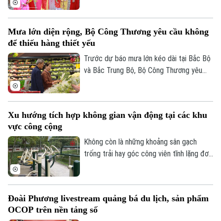
10 ngày liên tục.
Mưa lớn diện rộng, Bộ Công Thương yêu cầu không
để thiếu hàng thiết yếu
Trước dự báo mưa lớn kéo dài tại Bắc Bộ
và Bắc Trung Bộ, Bộ Công Thương yêu
cầu toàn ngành chủ động ứng phó, bảo
đảm an toàn hồ chứa thủy điện, cung ứng
hàng hóa thiết yếu và xử lý nghiêm tình
Xu hướng tích hợp không gian vận động tại các khu
trạng đầu cơ, tăng giá trong thiên tai.
vực công cộng
Không còn là những khoảng sân gạch
Liên hệ đường dây nóng (bấm để gọi)
trống trải hay góc công viên tĩnh lặng đơn
Tòa soạn
Tòa soạn
điệu, các không gian công cộng tại Thủ
0865.116.699 (hotline)
0865.116.699
đô đang trải qua cuộc dịch chuyển mạnh
mẽ, khi tích hợp đa dạng tiện ích vận
Đoài Phương livestream quảng bá du lịch, sản phẩm
động thể thao.
OCOP trên nền tảng số