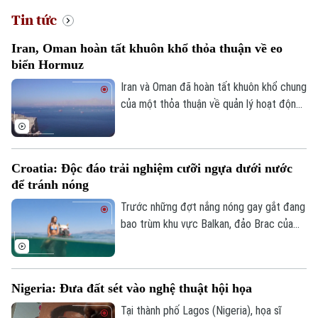
Tin tức
Iran, Oman hoàn tất khuôn khổ thỏa thuận về eo
biển Hormuz
Iran và Oman đã hoàn tất khuôn khổ chung
của một thỏa thuận về quản lý hoạt động
hàng hải qua eo biển Hormuz, mở ra triển
vọng khôi phục hoạt động vận tải thương
mại qua tuyến hàng hải chiến lược này.
Croatia: Độc đáo trải nghiệm cưỡi ngựa dưới nước
để tránh nóng
Trước những đợt nắng nóng gay gắt đang
bao trùm khu vực Balkan, đảo Brac của
Croatia đã mang đến một trải nghiệm
tránh nóng khá độc đáo. Thay vì cưỡi
ngựa dọc bãi biển, du khách tại đây có
Chuyên mục
Nigeria: Đưa đất sét vào nghệ thuật hội họa
thể trực tiếp cưỡi ngựa lội dưới làn nước
biển mát lành.
Tại thành phố Lagos (Nigeria), họa sĩ
Thời sự