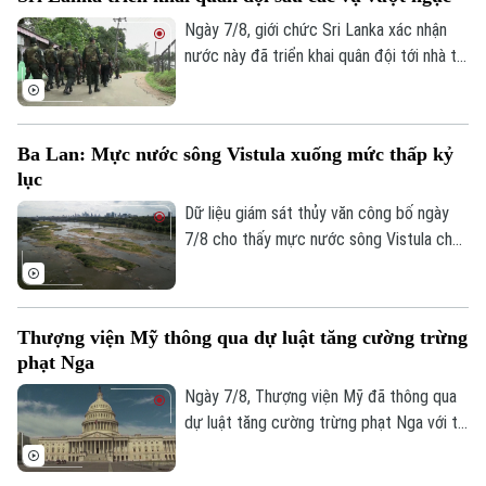
phục vụ quốc phòng và giảm phụ thuộc
vào chuỗi cung ứng từ Trung Quốc.
Ngày 7/8, giới chức Sri Lanka xác nhận
nước này đã triển khai quân đội tới nhà tù
chính ở thành phố Colombo và hai nhà tù
khác, sau vụ vượt ngục bất thành khiến ba
phạm nhân thiệt mạng và 23 người bị
Ba Lan: Mực nước sông Vistula xuống mức thấp kỷ
thương.
lục
Dữ liệu giám sát thủy văn công bố ngày
7/8 cho thấy mực nước sông Vistula chảy
qua thủ đô Warsaw của Ba Lan đã giảm
xuống mức thấp nhất kể từ khi công tác
đo đạc được triển khai.
Thượng viện Mỹ thông qua dự luật tăng cường trừng
phạt Nga
Theo dõi Hà Nội On
Ngày 7/8, Thượng viện Mỹ đã thông qua
dự luật tăng cường trừng phạt Nga với tỷ
lệ 86 phiếu thuận và 11 phiếu chống trong
phiên họp cuối cùng trước kỳ nghỉ hè.