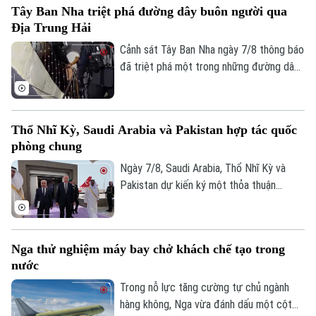
Tây Ban Nha triệt phá đường dây buôn người qua
nối lại đàm phán gia nhập EU vào cuối
Địa Trung Hải
tháng này.
Cảnh sát Tây Ban Nha ngày 7/8 thông báo
đã triệt phá một trong những đường dây
buôn người lớn nhất hoạt động trên tuyến
Địa Trung Hải, bắt giữ 78 đối tượng và
thu giữ 18 tàu cao tốc.
Thổ Nhĩ Kỳ, Saudi Arabia và Pakistan hợp tác quốc
phòng chung
Ngày 7/8, Saudi Arabia, Thổ Nhĩ Kỳ và
Pakistan dự kiến ký một thỏa thuận
phòng thủ chung tại thành phố Jeddah
của Saudi Arabia, nhằm tăng cường quan
hệ an ninh giữa ba nước.
Nga thử nghiệm máy bay chở khách chế tạo trong
nước
Trong nỗ lực tăng cường tự chủ ngành
hàng không, Nga vừa đánh dấu một cột