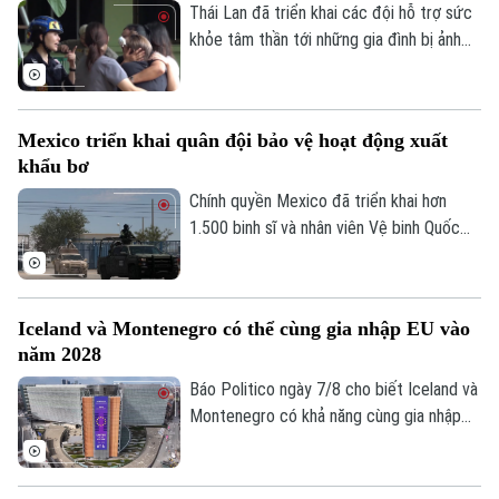
hình khổng lồ, góp phần thúc đẩy du lịch
Thái Lan đã triển khai các đội hỗ trợ sức
văn hóa và kinh tế sáng tạo.
khỏe tâm thần tới những gia đình bị ảnh
hưởng sau vụ xả súng tại một trường học
ở tỉnh Nonthaburi, khiến nhiều người thiệt
Liên hệ đường dây nóng (bấm để gọi)
mạng và bị thương.
Mexico triển khai quân đội bảo vệ hoạt động xuất
Tòa soạn
Tòa soạn
khẩu bơ
0865.116.699 (hotline)
0865.116.699
Chính quyền Mexico đã triển khai hơn
1.500 binh sĩ và nhân viên Vệ binh Quốc
gia tới bang Michoacan – khu vực sản
xuất bơ trọng điểm ở miền Tây nước này,
nhằm ngăn chặn tình trạng tống tiền và
Iceland và Montenegro có thể cùng gia nhập EU vào
bạo lực của các băng nhóm tội phạm ảnh
năm 2028
hưởng tới hoạt động xuất khẩu quả bơ
sang Mỹ.
Báo Politico ngày 7/8 cho biết Iceland và
Montenegro có khả năng cùng gia nhập
Liên minh châu Âu (EU) vào năm 2028.
Kịch bản này sẽ phụ thuộc vào kết quả
cuộc trưng cầu dân ý tại Iceland về việc