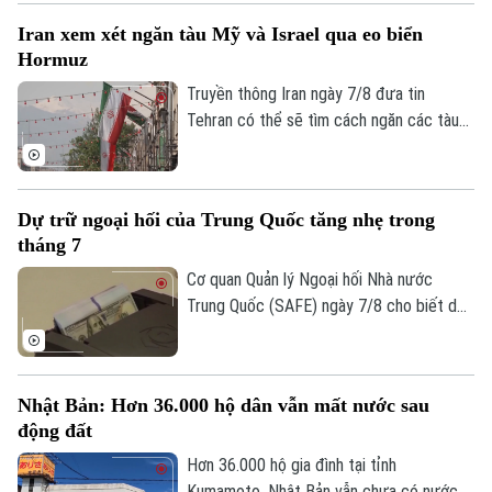
Iran xem xét ngăn tàu Mỹ và Israel qua eo biển
Hormuz
Truyền thông Iran ngày 7/8 đưa tin
Tehran có thể sẽ tìm cách ngăn các tàu
của Mỹ và Israel đi qua eo biển Hormuz
theo khuôn khổ thỏa thuận hợp tác với
Oman nhằm mở lại tuyến hàng hải chiến
Dự trữ ngoại hối của Trung Quốc tăng nhẹ trong
lược này cho hoạt động thương mại.
tháng 7
Cơ quan Quản lý Ngoại hối Nhà nước
Trung Quốc (SAFE) ngày 7/8 cho biết dự
trữ ngoại hối của nước này tăng nhẹ trong
tháng 7, nhờ đồng USD suy yếu và diễn
biến trái chiều của giá các loại tài sản
Nhật Bản: Hơn 36.000 hộ dân vẫn mất nước sau
trên thị trường toàn cầu.
động đất
Hơn 36.000 hộ gia đình tại tỉnh
Kumamoto, Nhật Bản vẫn chưa có nước