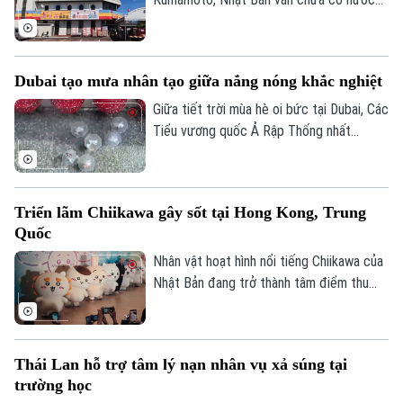
sinh hoạt trong 10 ngày sau trận động
đất mạnh làm rung chuyển khu vực. Giới
chức địa phương cho biết việc khôi phục
Dubai tạo mưa nhân tạo giữa nắng nóng khắc nghiệt
hoàn toàn nguồn cung cấp nước dự kiến
phải đến cuối tháng 8 mới hoàn tất.
Giữa tiết trời mùa hè oi bức tại Dubai, Các
Tiểu vương quốc Ả Rập Thống nhất
(UAE), du khách đã có cơ hội tận hưởng
không gian mát mẻ dưới những cơn mưa
nhân tạo trên một tuyến phố nghỉ dưỡng
Triển lãm Chiikawa gây sốt tại Hong Kong, Trung
đặc biệt.
Quốc
Nhân vật hoạt hình nổi tiếng Chiikawa của
Nhật Bản đang trở thành tâm điểm thu
hút đông đảo người hâm mộ tại Hong
Kong (Trung Quốc) với một triển lãm nghệ
thuật quy mô lớn. Sự kiện mang đến
Thái Lan hỗ trợ tâm lý nạn nhân vụ xả súng tại
không gian trải nghiệm đa giác quan, kết
trường học
hợp giữa nghệ thuật, âm nhạc và các mô