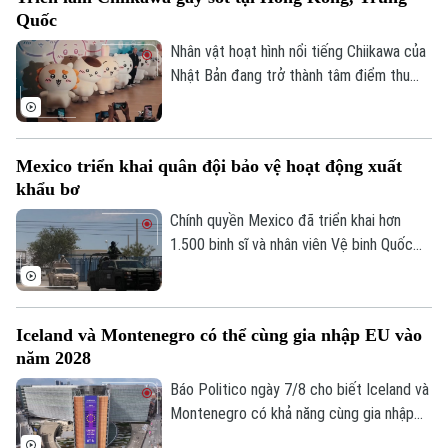
đặc biệt.
Quốc
Nhân vật hoạt hình nổi tiếng Chiikawa của
Theo dõi Hà Nội On
Nhật Bản đang trở thành tâm điểm thu
hút đông đảo người hâm mộ tại Hong
Kong (Trung Quốc) với một triển lãm nghệ
thuật quy mô lớn. Sự kiện mang đến
Mexico triển khai quân đội bảo vệ hoạt động xuất
không gian trải nghiệm đa giác quan, kết
khẩu bơ
hợp giữa nghệ thuật, âm nhạc và các mô
hình khổng lồ, góp phần thúc đẩy du lịch
Chính quyền Mexico đã triển khai hơn
văn hóa và kinh tế sáng tạo.
1.500 binh sĩ và nhân viên Vệ binh Quốc
gia tới bang Michoacan – khu vực sản
xuất bơ trọng điểm ở miền Tây nước này,
nhằm ngăn chặn tình trạng tống tiền và
Iceland và Montenegro có thể cùng gia nhập EU vào
bạo lực của các băng nhóm tội phạm ảnh
năm 2028
hưởng tới hoạt động xuất khẩu quả bơ
sang Mỹ.
Báo Politico ngày 7/8 cho biết Iceland và
Montenegro có khả năng cùng gia nhập
Liên minh châu Âu (EU) vào năm 2028.