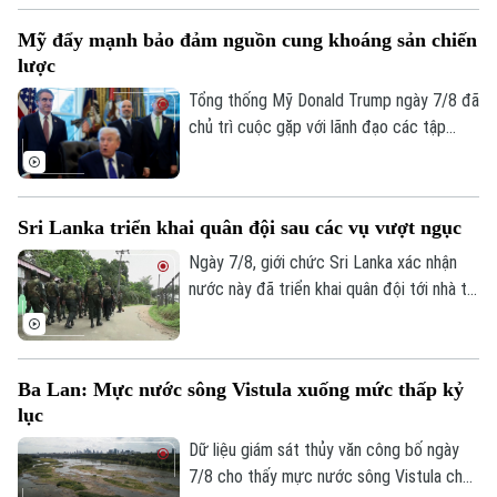
An ninh trật tự
thành phố Cali trong bối cảnh an ninh
Khoảnh khắc Hà Nội
Quân sự
Mỹ đẩy mạnh bảo đảm nguồn cung khoáng sản chiến
được siết chặt, đánh dấu một dấu mốc
Tin tức
Nhà đất
lược
Công nghệ
chưa từng có trong lịch sử chính trị nước
Ẩm thực
Hồ sơ
này.
Tổng thống Mỹ Donald Trump ngày 7/8 đã
Cafe sáng
Tin tức
Tàu và Xe
chủ trì cuộc gặp với lãnh đạo các tập
Người Việt 4 phương
Tài chính Ngân hàng
đoàn khai khoáng lớn, trong bối cảnh
Đầu tư
Ô tô
Washington đẩy mạnh chiến lược bảo
Giáo dục
Doanh nghiệp
đảm nguồn cung khoáng sản quan trọng
Căn hộ
Sri Lanka triển khai quân đội sau các vụ vượt ngục
Tàu
phục vụ quốc phòng và giảm phụ thuộc
Tin tức
Văn hóa
vào chuỗi cung ứng từ Trung Quốc.
Ngày 7/8, giới chức Sri Lanka xác nhận
Đất đai
Xe máy
nước này đã triển khai quân đội tới nhà tù
Tuyển sinh
Tin tức
Sức khỏe
chính ở thành phố Colombo và hai nhà tù
Kinh nghiệm
Thị trường
khác, sau vụ vượt ngục bất thành khiến ba
Hướng nghiệp
Làng nghề
Y tế
phạm nhân thiệt mạng và 23 người bị
Thể thao
Đánh giá
Ba Lan: Mực nước sông Vistula xuống mức thấp kỷ
thương.
Di tích
lục
Dinh dưỡng
Bóng đá
Giải trí
Dữ liệu giám sát thủy văn công bố ngày
Tư vấn sức khỏe
7/8 cho thấy mực nước sông Vistula chảy
Quần vợt
Tin tức