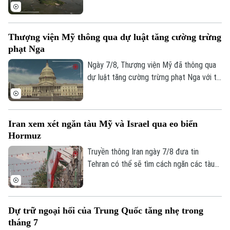
Đã phát sóng
qua thủ đô Warsaw của Ba Lan đã giảm
xuống mức thấp nhất kể từ khi công tác
Golf
Sao
đo đạc được triển khai.
Thượng viện Mỹ thông qua dự luật tăng cường trừng
Điện ảnh
phạt Nga
Ngày 7/8, Thượng viện Mỹ đã thông qua
Thời trang
dự luật tăng cường trừng phạt Nga với tỷ
lệ 86 phiếu thuận và 11 phiếu chống trong
Âm nhạc
phiên họp cuối cùng trước kỳ nghỉ hè.
Iran xem xét ngăn tàu Mỹ và Israel qua eo biển
Hormuz
Truyền thông Iran ngày 7/8 đưa tin
Tehran có thể sẽ tìm cách ngăn các tàu
của Mỹ và Israel đi qua eo biển Hormuz
theo khuôn khổ thỏa thuận hợp tác với
Oman nhằm mở lại tuyến hàng hải chiến
Dự trữ ngoại hối của Trung Quốc tăng nhẹ trong
lược này cho hoạt động thương mại.
tháng 7