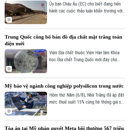
quỵ cho bà.
Ủy ban Châu Âu (EC) cho biết đang tiến
hành các cuộc thảo luận khẩn trương với
Tây Ban Nha về một gói hỗ trợ tài chính
bổ sung dành cho vùng lãnh thổ Ceuta.
Động thái này diễn ra sau khi ghi nhận
Trung Quốc công bố bản đồ địa chất mặt trăng toàn
khoảng 72.000 người di cư vượt biên từ
diện mới
Maroc vào khu vực này trong một đợt
biến động chưa từng có tiền lệ.
Viện Địa chất thuộc Viện Hàn lâm Khoa
học Địa chất Trung Quốc mới đây cho
biết một nhóm nghiên cứu của nước này
đã hoàn thành bản đồ địa chất cập nhật
toàn bộ bề mặt Mặt Trăng với tỷ lệ 1:5
Mỹ bảo vệ ngành công nghiệp polysilicon trong nước
triệu. Đây được xem là bước tiến khoa
học quan trọng giúp viết lại lịch sử địa
Hôm thứ Năm (6/8), Nhà Trắng đã áp đặt
chất của thiên thể này dựa trên những dữ
mức thuế suất 15% cùng hệ thống giá sàn
liệu nghiên cứu tiên tiến nhất.
mới đối với các sản phẩm làm từ
polysilicon – loại nguyên liệu thô then
chốt cho ngành bán dẫn và sản xuất tấm
Tòa án tại Mỹ phán quyết Meta bồi thường 567 triệu
pin năng lượng mặt trời.