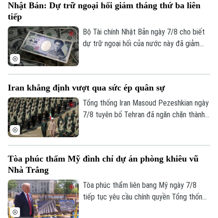
Nhật Bản: Dự trữ ngoại hối giảm tháng thứ ba liên
tiếp
Bộ Tài chính Nhật Bản ngày 7/8 cho biết
dự trữ ngoại hối của nước này đã giảm
tháng thứ ba liên tiếp trong tháng 7.
Iran khẳng định vượt qua sức ép quân sự
Tổng thống Iran Masoud Pezeshkian ngày
7/8 tuyên bố Tehran đã ngăn chặn thành
công nỗ lực của các đối thủ nhằm làm suy
yếu và gây bất ổn cho đất nước này bằng
sức ép quân sự. Tuyên bố được đưa ra
Tòa phúc thẩm Mỹ đình chỉ dự án phòng khiêu vũ
trong bối cảnh xung đột giữa Iran với Mỹ
Nhà Trắng
và Israel vẫn tiếp diễn.
Tòa phúc thẩm liên bang Mỹ ngày 7/8
tiếp tục yêu cầu chính quyền Tổng thống
Donald Trump dừng thi công phòng khiêu