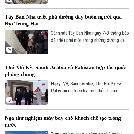
Kịch bản này sẽ phụ thuộc vào kết quả
cuộc trưng cầu dân ý tại Iceland về việc
Tây Ban Nha triệt phá đường dây buôn người qua
nối lại đàm phán gia nhập EU vào cuối
Địa Trung Hải
tháng này.
Cảnh sát Tây Ban Nha ngày 7/8 thông báo
đã triệt phá một trong những đường dây
buôn người lớn nhất hoạt động trên tuyến
Địa Trung Hải, bắt giữ 78 đối tượng và
thu giữ 18 tàu cao tốc.
Thổ Nhĩ Kỳ, Saudi Arabia và Pakistan hợp tác quốc
phòng chung
Ngày 7/8, Saudi Arabia, Thổ Nhĩ Kỳ và
Pakistan dự kiến ký một thỏa thuận
phòng thủ chung tại thành phố Jeddah
của Saudi Arabia, nhằm tăng cường quan
hệ an ninh giữa ba nước.
Nga thử nghiệm máy bay chở khách chế tạo trong
nước