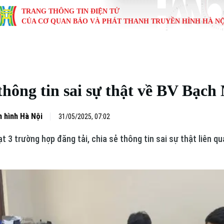
TRANG THÔNG TIN ĐIỆN TỬ
CỦA CƠ QUAN BÁO VÀ PHÁT THANH TRUYỀN HÌNH HÀ NỘ
KINH TẾ
NHÀ ĐẤT
TÀU VÀ XE
GIÁO DỤC
VĂN HÓA
SỨC KHỎ
i
Tin tức
Tin tức
Ô tô
Tin tức
Tin tức
Y tế
thông tin sai sự thật về BV Bạch
ự
Cafe sáng
Đầu tư
Tàu
Tuyển sinh
Làng nghề
Dinh dư
Nội
Tài chính Ngân hàng
Căn hộ
Xe máy
Hướng nghiệp
Di tích
Tư vấn 
 hình Hà Nội
31/05/2025, 07:02
t 3 trường hợp đăng tải, chia sẻ thông tin sai sự thật liên 
iệt 4 phương
Doanh nghiệp
Đất đai
Thị trường
Kinh nghiệm
Đánh giá