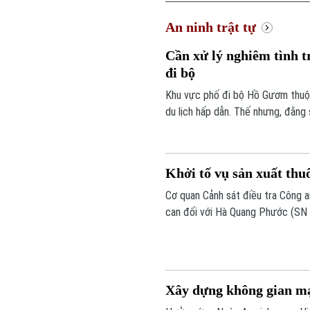
An ninh trật tự
Cần xử lý nghiêm tình t
đi bộ
Khu vực phố đi bộ Hồ Gươm thuộc
du lịch hấp dẫn. Thế nhưng, đằng 
hàng nhái được bày bán công khai 
kiểm tra nhưng đều khó xử lý bởi 
Khởi tố vụ sản xuất thu
Cơ quan Cảnh sát điều tra Công an
can đối với Hà Quang Phước (SN 1
1988, trú xã Dũng Tiến, tỉnh Phú 
bệnh" theo khoản 1, Điều 194 Bộ l
Xây dựng không gian mạ