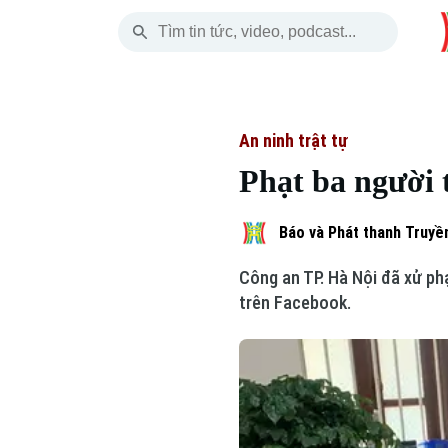
Thứ Sáu
THỜI SỰ
HÀ NỘI
THẾ GIỚI
07 Tháng 08, 2026
Hà Nội
Nhịp sống Hà Nộ
Tin tức
An ninh trật tự
Phạt ba người 
Chính trị
Người Hà Nội
Quân s
Xã hội
Khoảnh khắc Hà 
Hồ sơ
Báo và Phát thanh Truyền
Công an TP. Hà Nội đã xử phạ
An ninh trật tự
Ẩm thực
Người V
trên Facebook.
Công nghệ