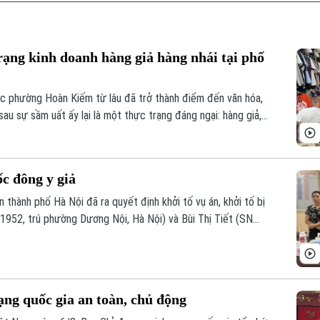
rạng kinh doanh hàng giả hàng nhái tại phố
 phường Hoàn Kiếm từ lâu đã trở thành điểm đến văn hóa,
sau sự sầm uất ấy lại là một thực trạng đáng ngại: hàng giả,
với giá siêu rẻ. Đáng nói hơn, dù lực lượng chức năng đã
những chiêu trò đối phó tinh vi.
ốc đông y giả
 thành phố Hà Nội đã ra quyết định khởi tố vụ án, khởi tố bị
952, trú phường Dương Nội, Hà Nội) và Bùi Thị Tiết (SN
Thọ) về hành vi "Sản xuất, buôn bán hàng giả là thuốc chữa
uật Hình sự.
ng quốc gia an toàn, chủ động