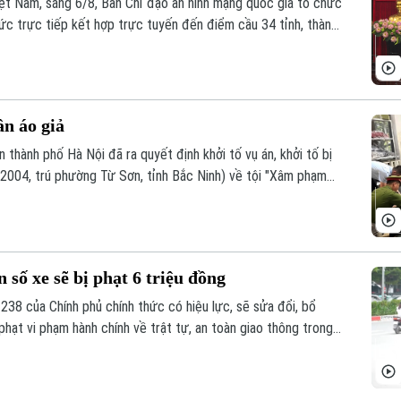
t Nam, sáng 6/8, Ban Chỉ đạo an ninh mạng quốc gia tổ chức
ức trực tiếp kết hợp trực tuyến đến điểm cầu 34 tỉnh, thành
n áo giả
 thành phố Hà Nội đã ra quyết định khởi tố vụ án, khởi tố bị
2004, trú phường Từ Sơn, tỉnh Bắc Ninh) về tội "Xâm phạm
n số xe sẽ bị phạt 6 triệu đồng
238 của Chính phủ chính thức có hiệu lực, sẽ sửa đổi, bổ
hạt vi phạm hành chính về trật tự, an toàn giao thông trong
 trừ điểm, phục hồi điểm giấy phép lái xe. Trong đó, đáng
đổi biển số xe sẽ bị phạt 6 triệu đồng.