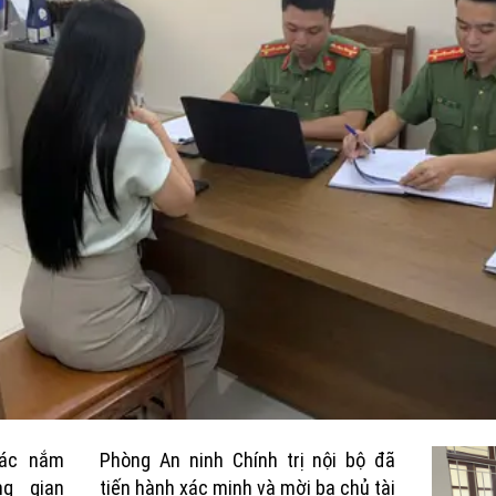
tác nắm
Phòng An ninh Chính trị nội bộ đã
ng gian
tiến hành xác minh và mời ba chủ tài