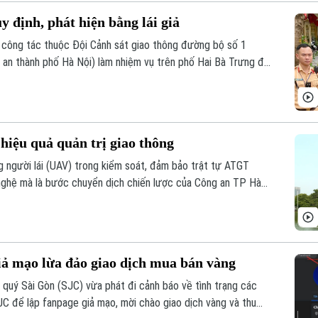
uy định, phát hiện bằng lái giả
công tác thuộc Đội Cảnh sát giao thông đường bộ số 1
an thành phố Hà Nội) làm nhiệm vụ trên phố Hai Bà Trưng đã
ortuner, biển kiểm soát 17A-080.51 đỗ xe tại vị trí có biển
 quy định.
iệu quả quản trị giao thông
g người lái (UAV) trong kiểm soát, đảm bảo trật tự ATGT
nghệ mà là bước chuyển dịch chiến lược của Công an TP Hà
m thấp, quyết tâm xóa bỏ các "điểm mù" an toàn giao thông và
iả mạo lừa đảo giao dịch mua bán vàng
ý Sài Gòn (SJC) vừa phát đi cảnh báo về tình trạng các
JC để lập fanpage giả mạo, mời chào giao dịch vàng và thu