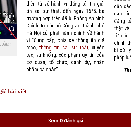
điện tử về hành vi đăng tải tin giả,
cận các
tin sai sự thật, đến ngày 16/5, ba
cần tỉ
trường hợp trên đã bị Phòng An ninh
đăng tả
Chính trị nội bộ Công an thành phố
thật và
Hà Nội xử phạt hành chính về hành
từ các 
vi “Cung cấp, chia sẻ thông tin giả
chính t
. Ảnh:
mạo,
thông tin sai sự thật
, xuyên
bị xử l
tạc, vu khống, xúc phạm uy tín của
pháp luậ
cơ quan, tổ chức, danh dự, nhân
phẩm cá nhân”.
Th
iá bài viết
Xem 0 đánh giá