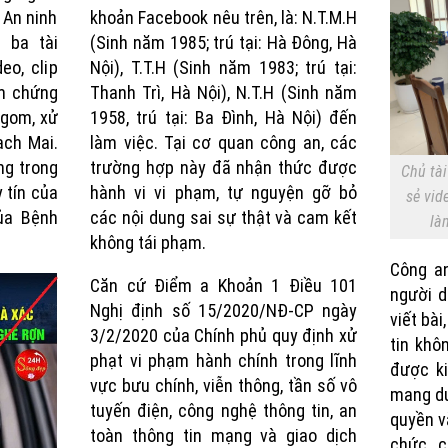
 An ninh
khoản Facebook nêu trên, là: N.T.M.H
n ba tài
(Sinh năm 1985; trú tại: Hà Đông, Hà
eo, clip
Nội), T.T.H (Sinh năm 1983; trú tại:
ểm chứng
Thanh Trì, Hà Nội), N.T.H (Sinh năm
 gom, xử
1958, trú tại: Ba Đình, Hà Nội) đến
ạch Mai.
làm việc. Tại cơ quan công an, các
ng trong
trường hợp này đã nhận thức được
Chủ tài
 tín của
hành vi vi phạm, tự nguyện gỡ bỏ
sẻ vide
ủa Bệnh
các nội dung sai sự thật và cam kết
là
không tái phạm.
Công a
Căn cứ Điểm a Khoản 1 Điều 101
người d
Nghị định số 15/2020/NĐ-CP ngày
viết bài
3/2/2020 của Chính phủ quy định xử
tin khô
phạt vi phạm hành chính trong lĩnh
được k
vực bưu chính, viễn thông, tần số vô
mang dư
tuyến điện, công nghệ thông tin, an
quyền v
toàn thông tin mạng và giao dịch
chức, c