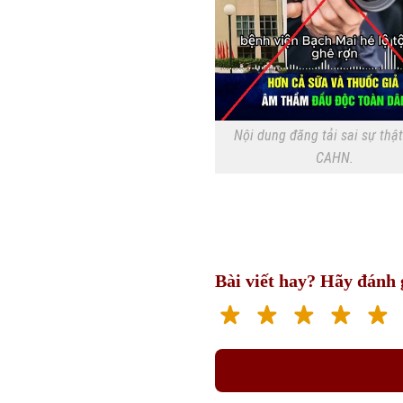
Nội dung đăng tải sai sự thật
CAHN.
Bài viết hay? Hãy đánh g