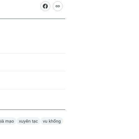
giả mạo
xuyên tạc
vu khống