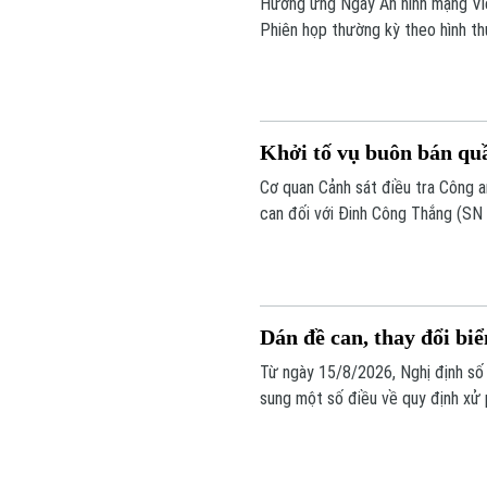
Hưởng ứng Ngày An ninh mạng Việ
Phiên họp thường kỳ theo hình th
phố.
Khởi tố vụ buôn bán quầ
Cơ quan Cảnh sát điều tra Công an
can đối với Đinh Công Thắng (SN 
quyền sở hữu công nghiệp".
Dán đề can, thay đổi biể
Từ ngày 15/8/2026, Nghị định số 
sung một số điều về quy định xử p
lĩnh vực giao thông đường bộ như:
chú ý là hành vi dán đề can, thay 