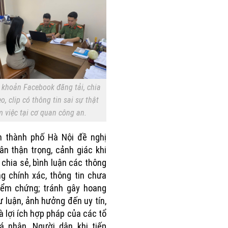
 khoản Facebook đăng tải, chia
o, clip có thông tin sai sự thật
m việc tại cơ quan công an.
n thành phố Hà Nội đề nghị
ân thận trọng, cảnh giác khi
, chia sẻ, bình luận các thông
ng chính xác, thông tin chưa
iểm chứng; tránh gây hoang
 luận, ảnh hưởng đến uy tín,
à lợi ích hợp pháp của các tổ
á nhân. Người dân khi tiếp