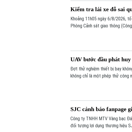
Kiểm tra lái xe đỗ sai q
Khoảng 11h05 ngày 6/8/2026, tổ 
Phòng Cảnh sát giao thông (Công 
phát hiện ô tô nhãn hiệu Toyota F
cấm đỗ và tiến hành kiểm tra theo
UAV bước đầu phát huy h
Đợt thử nghiệm thiết bị bay khôn
không chỉ là một phép thử công 
Nội trong quản trị không gian tầ
trật tự đô thị.
SJC cảnh báo fanpage g
Công ty TNHH MTV Vàng bạc Đá qu
đối tượng lợi dụng thương hiệu S