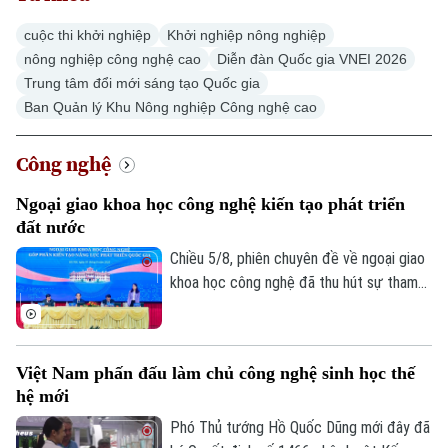
cuộc thi khởi nghiệp
Khởi nghiệp nông nghiệp
Hà Nội
Hà Nội
nông nghiệp công nghệ cao
Diễn đàn Quốc gia VNEI 2026
Chính trị
Trung tâm đổi mới sáng tạo Quốc gia
Nhịp sống Hà Nội
Thế giới
Ban Quản lý Khu Nông nghiệp Công nghệ cao
Xã hội
Người Hà Nội
Tin tức
Kinh tế
Công nghệ
An ninh trật tự
Khoảnh khắc Hà Nội
Quân sự
Ngoại giao khoa học công nghệ kiến tạo phát triển
Tin tức
Nhà đất
Công nghệ
đất nước
Ẩm thực
Hồ sơ
Cafe sáng
Chiều 5/8, phiên chuyên đề về ngoại giao
Tin tức
Tàu và Xe
khoa học công nghệ đã thu hút sự tham
Người Việt 4 phương
Tài chính Ngân hàng
gia của nhiều chuyên gia, nhà quản lý và
Đầu tư
Ô tô
Giáo dục
đại diện doanh nghiệp công nghệ. Các ý
Doanh nghiệp
kiến khẳng định, ngoại giao khoa học công
Căn hộ
Tàu
Việt Nam phấn đấu làm chủ công nghệ sinh học thế
nghệ sẽ là một trong những động lực
Tin tức
Văn hóa
hệ mới
quan trọng giúp nâng cao năng lực cạnh
Đất đai
Xe máy
Tuyển sinh
tranh quốc gia trong kỷ nguyên số.
Phó Thủ tướng Hồ Quốc Dũng mới đây đã
Tin tức
Sức khỏe
Kinh nghiệm