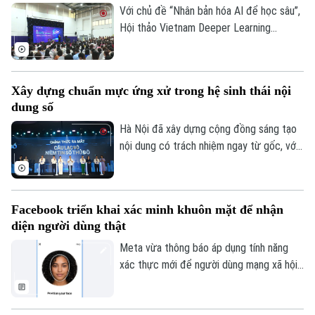
Với chủ đề “Nhân bản hóa AI để học sâu”,
Hội thảo Vietnam Deeper Learning
Conference 2026 diễn ra tại Hà Nội đã
mang đến nhiều góc nhìn về cách đưa AI
vào trường học theo hướng nhân văn, lấy
Xây dựng chuẩn mực ứng xử trong hệ sinh thái nội
người học làm trung tâm.
dung số
Hà Nội đã xây dựng cộng đồng sáng tạo
nội dung có trách nhiệm ngay từ gốc, với
Hội nghị KOL và Lễ ra mắt Câu lạc bộ
Niềm tin số Thủ đô, cùng thông điệp
“Trọn niềm tin số - Kiến tạo tương lai”.
Facebook triển khai xác minh khuôn mặt để nhận
Theo dõi Hà Nội On
diện người dùng thật
Meta vừa thông báo áp dụng tính năng
xác thực mới để người dùng mạng xã hội
này chứng minh tài khoản của mình thuộc
về một người thật chứ không phải sản