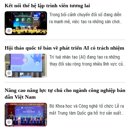
phẩm trí tuệ nhân tạo (AI).
Kết nối thế hệ lập trình viên tương lai
Trong bối cảnh chuyển đổi số đang diễn
ra mạnh mẽ, việc tạo ra những sân chơi
học thuật để phát hiện và bồi dưỡng nhân
lực công nghệ trẻ ngày càng được quan
tâm. Lễ phát động cuộc thi "Python
Hội thảo quốc tế bàn về phát triển AI có trách nhiệm
Master – Đấu trường Lập trình 2026" đã
được tổ chức tại Học viện Bưu chính viễn
Trí tuệ nhân tạo (AI) đang tạo ra những
thông, thu hút đông đảo học sinh, sinh
thay đổi sâu rộng trong nhiều lĩnh vực của
viên và các chuyên gia công nghệ tham
đời sống. Những vấn đề này là nội dung
dự.
trọng tâm thảo luận tại Hội thảo khoa học
quốc tế "AI – Hiểu để đồng hành" do Đại
Nâng cao năng lực tự chủ cho ngành công nghiệp bán
học Deakin (Úc) tổ chức chiều 2/7.
dẫn Việt Nam
Bộ Khoa học và Công nghệ tổ chức Lễ ra
mắt Trung tâm Quốc gia hỗ trợ sản xuất
thử chip bán dẫn - Trung tâm cấp quốc
gia đầu tiên của Việt Nam hỗ trợ sản xuất