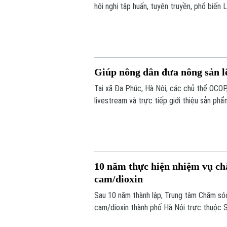
hội nghị tập huấn, tuyên truyền, phổ biến 
người khuyết tật trên địa bàn.
Giúp nông dân đưa nông sản l
Tại xã Đa Phúc, Hà Nội, các chủ thể OCOP
livestream và trực tiếp giới thiệu sản p
gần hơn với hoạt động sản xuất, kinh doan
10 năm thực hiện nhiệm vụ ch
cam/dioxin
Sau 10 năm thành lập, Trung tâm Chăm sóc
cam/dioxin thành phố Hà Nội trực thuộc 
và gia đình nạn nhân nhiễm chất độc da ca