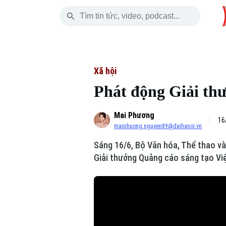
Chủ Nhật
THỜI SỰ
HÀ NỘI
THẾ GIỚI
09 Tháng 08, 2026
Hà Nội
Nhịp sống Hà Nộ
Tin tức
Xã hội
Phát động Giải th
Chính trị
Người Hà Nội
Quân s
Mai Phương
Xã hội
Khoảnh khắc Hà 
Hồ sơ
16
maiphuong.nguyen89@daihanoi.vn
An ninh trật tự
Ẩm thực
Người V
Sáng 16/6, Bộ Văn hóa, Thể thao và
Giải thưởng Quảng cáo sáng tạo Vi
Công nghệ
Skip Ad