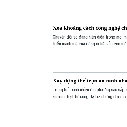
Xóa khoảng cách công nghệ ch
Chuyển đổi số đang hiện diện trong mọi mặ
triển mạnh mẽ của công nghệ, vẫn còn một
trong tiếp cận và sử dụng các nền tảng s
Xây dựng thế trận an ninh nh
Trong bối cảnh nhiều địa phương sau sắp 
an ninh, trật tự cũng đặt ra những nhiệm 
phát huy sức mạnh của nhân dân, xây dựng
đổi thông tin đang trở thành giải pháp qua