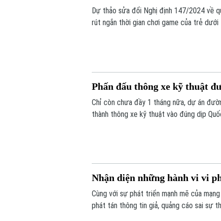
Dự thảo sửa đổi Nghị định 147/2024 về qu
rút ngắn thời gian chơi game của trẻ dướ
biệt chơi một game hay nhiều game, tổng 
Phấn đấu thông xe kỹ thuật đư
Chỉ còn chưa đầy 1 tháng nữa, dự án đườn
thành thông xe kỹ thuật vào đúng dịp Quố
vô cùng khẩn trương, đảm bảo yêu cầu chấ
Nhận diện những hành vi vi 
Cùng với sự phát triển mạnh mẽ của mạng 
phát tán thông tin giả, quảng cáo sai sự 
biến phức tạp. Vậy đâu là ranh giới giữa q