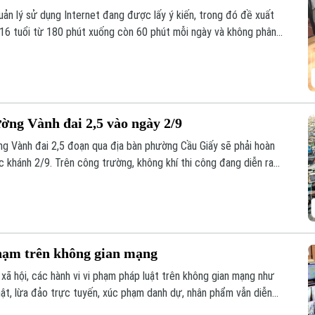
ản lý sử dụng Internet đang được lấy ý kiến, trong đó đề xuất
i 16 tuổi từ 180 phút xuống còn 60 phút mỗi ngày và không phân
thời gian chỉ được phép là 60 phút.
ờng Vành đai 2,5 vào ngày 2/9
g Vành đai 2,5 đoạn qua địa bàn phường Cầu Giấy sẽ phải hoàn
c khánh 2/9. Trên công trường, không khí thi công đang diễn ra
t lượng công trình cũng như tiến độ thành phố đã đề ra.
phạm trên không gian mạng
xã hội, các hành vi vi phạm pháp luật trên không gian mạng như
thật, lừa đảo trực tuyến, xúc phạm danh dự, nhân phẩm vẫn diễn
uyền tự do ngôn luận và hành vi vi phạm pháp luật?