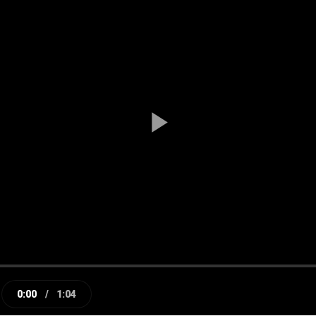
Play
Video
0:00
/
1:04
e
Current
Duration