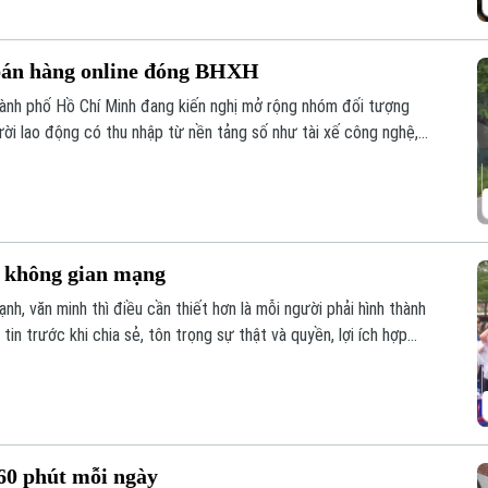
 bán hàng online đóng BHXH
hành phố Hồ Chí Minh đang kiến nghị mở rộng nhóm đối tượng
ười lao động có thu nhập từ nền tảng số như tài xế công nghệ,
 trên các sàn thương mại điện tử.
n không gian mạng
, văn minh thì điều cần thiết hơn là mỗi người phải hình thành
in trước khi chia sẻ, tôn trọng sự thật và quyền, lợi ích hợp
những nguyên tắc ấy trở thành thói quen trong đời sống số, đặc
g mạng xã hội nhiều nhất hiện nay?
 60 phút mỗi ngày