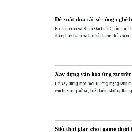
Đề xuất đưa tài xế công nghệ
Bộ Tài chính và Đoàn Đại biểu Quốc hội T
đóng bảo hiểm xã hội bắt buộc đối với ng
người giao hàng hay người bán hàng online
Xây dựng văn hóa ứng xử trê
Để xây dựng một môi trường mạng lành mạnh
văn hóa ứng xử số, biết kiểm chứng thông t
pháp của người khác. Vậy làm thế nào để 
biệt đối với thế hệ trẻ - lực lượng sử dụn
Siết thời gian chơi game dưới