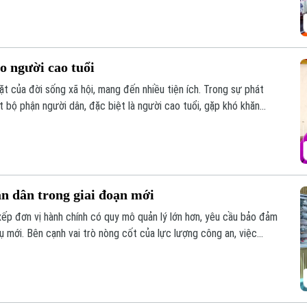
o người cao tuổi
t của đời sống xã hội, mang đến nhiều tiện ích. Trong sự phát
 bộ phận người dân, đặc biệt là người cao tuổi, gặp khó khăn
ố.
ân dân trong giai đoạn mới
xếp đơn vị hành chính có quy mô quản lý lớn hơn, yêu cầu bảo đảm
vụ mới. Bên cạnh vai trò nòng cốt của lực lượng công an, việc
 các mô hình tự quản và ứng dụng công nghệ trong kết nối, trao
n trọng để giữ gìn bình yên từ cơ sở.