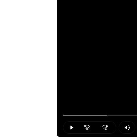
Loaded
:
15.40%
Play
Mut