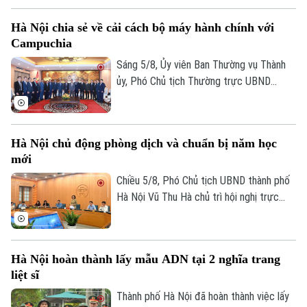
dựng một nền hành chính hiện đại, minh
Hà Nội chia sẻ về cải cách bộ máy hành chính với
bạch, hiệu quả, xứng đáng là Thủ đô,
Campuchia
gương mẫu đi đầu trong công cuộc đổi
mới đất nước.
Sáng 5/8, Ủy viên Ban Thường vụ Thành
ủy, Phó Chủ tịch Thường trực UBND
thành phố Dương Đức Tuấn tiếp đoàn đại
biểu Bộ Nội vụ Vương quốc Campuchia do
Quốc vụ khanh Santibindit Chan Ean dẫn
Hà Nội chủ động phòng dịch và chuẩn bị năm học
đầu, đến thăm và trao đổi về các nội
mới
dung hợp tác mà hai bên cùng quan tâm.
Chiều 5/8, Phó Chủ tịch UBND thành phố
Hà Nội Vũ Thu Hà chủ trì hội nghị trực
tuyến với các xã, phường về công tác
phòng, chống dịch bệnh truyền nhiễm và
triển khai nhiệm vụ chuẩn bị năm học mới
Hà Nội hoàn thành lấy mẫu ADN tại 2 nghĩa trang
2026-2027.
liệt sĩ
Liên hệ đường dây nóng (bấm để gọi)
Tòa soạn
Tòa soạn
Thành phố Hà Nội đã hoàn thành việc lấy