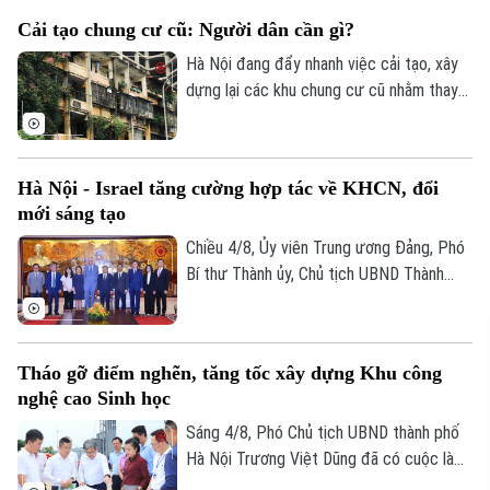
thể của quá trình phát triển Thủ đô.
Cải tạo chung cư cũ: Người dân cần gì?
Hà Nội đang đẩy nhanh việc cải tạo, xây
dựng lại các khu chung cư cũ nhằm thay
thế những công trình đã xuống cấp và
từng bước chỉnh trang đô thị. UBND
thành phố vừa giao Sở Xây dựng chủ trì,
Hà Nội - Israel tăng cường hợp tác về KHCN, đổi
phối hợp với các địa phương triển khai
mới sáng tạo
khởi công 8 dự án cải tạo chung cư cũ
trong năm nay.
Chiều 4/8, Ủy viên Trung ương Đảng, Phó
Bí thư Thành ủy, Chủ tịch UBND Thành
phố Hà Nội Vũ Đại Thắng đã tiếp Đại sứ
Israel tại Việt Nam Yaron Mayer đến chào
từ biệt nhân dịp kết thúc nhiệm kỳ, đồng
Tháo gỡ điểm nghẽn, tăng tốc xây dựng Khu công
thời trao đổi về các định hướng hợp tác
nghệ cao Sinh học
giữa hai bên trong thời gian tới.
Sáng 4/8, Phó Chủ tịch UBND thành phố
Hà Nội Trương Việt Dũng đã có cuộc làm
việc, kiểm tra thực tế tại Khu công nghệ