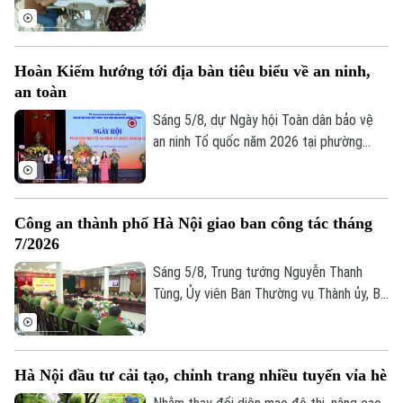
dịch cao điểm "45 ngày đêm" làm sạch dữ
liệu đất đai. Đây không chỉ là một kế
hoạch hành chính đơn thuần, mà là một
Hoàn Kiếm hướng tới địa bàn tiêu biểu về an ninh,
cuộc "tổng động viên" toàn diện nhằm
an toàn
chuẩn hóa, làm sạch và cập nhật cơ sở dữ
liệu quốc gia về đất đai trên địa bàn.
Sáng 5/8, dự Ngày hội Toàn dân bảo vệ
an ninh Tổ quốc năm 2026 tại phường
Hoàn Kiếm, Chủ tịch UBND thành phố Hà
Nội Vũ Đại Thắng yêu cầu địa phương
phát huy vị trí đặc biệt của địa bàn trung
Công an thành phố Hà Nội giao ban công tác tháng
tâm, phấn đấu trở thành hình mẫu của Thủ
7/2026
đô về an ninh, an toàn, kỷ cương, văn minh
và thân thiện.
Sáng 5/8, Trung tướng Nguyễn Thanh
Tùng, Ủy viên Ban Thường vụ Thành ủy, Bí
thư Đảng ủy, Giám đốc Công an thành phố
Hà Nội chủ trì Hội nghị giao ban công tác
tháng 7/2026. Hội nghị được tổ chức
Hà Nội đầu tư cải tạo, chỉnh trang nhiều tuyến vỉa hè
trực tiếp kết hợp trực tuyến đến Công an
các đơn vị, xã, phường và Đồn Công an.