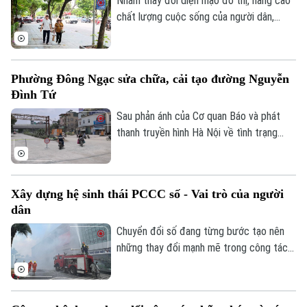
Nhằm thay đổi diện mạo đô thị, nâng cao
chất lượng cuộc sống của người dân,
nhiều xã, phường trên địa bàn thành phố
đã đầu tư cải tạo, chỉnh trang vỉa hè, góp
phần đồng bộ cơ sở hạ tầng và bảo đảm
Phường Đông Ngạc sửa chữa, cải tạo đường Nguyễn
an toàn giao thông. Đây là việc làm có ý
Đình Tứ
nghĩa thiết thực, được đông đảo nhân
dân đồng tình ủng hộ.
Sau phản ánh của Cơ quan Báo và phát
thanh truyền hình Hà Nội về tình trạng
xuống cấp, hư hỏng của tuyến đường
Theo dõi Hà Nội On
Nguyễn Đình Tứ, UBND phường Đông
Ngạc đã tiến hành sửa chữa, cải tạo dọc
Xây dựng hệ sinh thái PCCC số - Vai trò của người
tuyến, đảm bảo khớp nối êm thuận để
dân
người dân đi lại an toàn, thuận tiện.
Chuyển đổi số đang từng bước tạo nên
những thay đổi mạnh mẽ trong công tác
PCCC và CNCH. Tuy nhiên, công nghệ
hiện đại chỉ phát huy khi được kết hợp với
ý thức trách nhiệm của mỗi cá nhân, mỗi