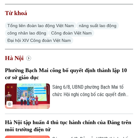
Từ khoá
Tổng liên đoàn lao động Việt Nam
năng suất lao động
công nhân lao động
Công đoàn Việt Nam
Đại hội XIV Công đoàn Việt Nam
Hà Nội
Phường Bạch Mai công bố quyết định thành lập 10
cơ sở giáo dục
Sáng 6/8, UBND phường Bạch Mai tổ
chức Hội nghị công bố các quyết định
thành lập các cơ sở giáo dục và công tác
cán bộ quản lý sau sắp xếp đối với các
trường mầm non, tiểu học và trung học cơ
Hà Nội tập huấn 4 thủ tục hành chính của Đảng trên
sở công lập trên địa bàn.
môi trường điện tử