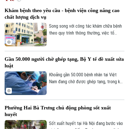
Khám bệnh theo yêu cầu - bệnh viện công nâng cao
chất lượng dịch vụ
Song song với công tác khám chữa bệnh
theo quy trình thông thường, việc tổ
chức khám bệnh ngoài giờ, khám bệnh
theo yêu cầu đã tạo thêm lựa chọn, tăng
cơ hội để người dân có thể tiếp cận dịch
Gần 50.000 người chờ ghép tạng, Bộ Y tế đề xuất sửa
vụ khám bệnh tại bệnh viện công với thời
luật
gian chủ động hơn và hiệu quả tối ưu hơn.
Khoảng gần 50.000 bệnh nhân tại Việt
Nam đang chờ được ghép tạng, trong khi
nguồn tạng hiến vẫn chưa đáp ứng nhu
cầu. Đây là lý do Bộ Y tế đang đề xuất
sửa đổi Luật Hiến, lấy, ghép mô, bộ phận
Phường Hai Bà Trưng chủ động phòng sốt xuất
cơ thể người và hiến, lấy xác, sau gần 20
huyết
năm thực hiện.
Sốt xuất huyết tại Hà Nội đang bước vào