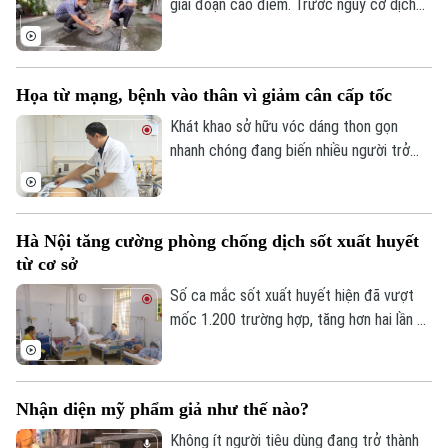
giai đoạn cao điểm. Trước nguy cơ dịch
gia tăng, nhiều địa phương đang chủ động
triển khai các biện pháp phòng, chống
ngay từ cơ sở, trong đó có phường Hai
Họa từ mạng, bệnh vào thân vì giảm cân cấp tốc
Bà Trưng.
Khát khao sở hữu vóc dáng thon gọn
nhanh chóng đang biến nhiều người trở
thành nạn nhân của những phương pháp
ép cân vô căn cứ trên mạng xã hội. Khi
niềm tin đặt nhầm chỗ vào các mẹo
Hà Nội tăng cường phòng chống dịch sốt xuất huyết
truyền miệng và sản phẩm thần thần thánh
từ cơ sở
hóa, cái giá phải trả không chỉ là tiền bạc
mà là chính sức khỏe và tính mạng.
Số ca mắc sốt xuất huyết hiện đã vượt
mốc 1.200 trường hợp, tăng hơn hai lần so
với cùng kỳ năm ngoái với dịch bệnh hiện
đã xuất hiện tại 115 trên tổng số 126 xã.
Trước diễn biến này, phường Sở Y tế Hà
Nhận diện mỹ phẩm giả như thế nào?
Chuyên mục
Nội đã thành lập 46 đoàn công tác, trực
tiếp kiểm tra tại 91 xã, phường có ghi
Không ít người tiêu dùng đang trở thành