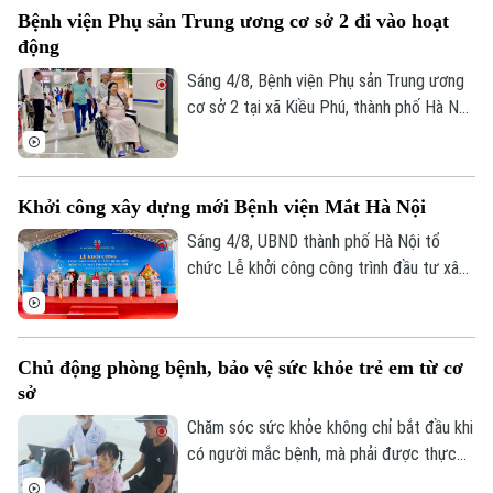
mới. Sau ca mổ đầu tiên, trẻ đã có thể
Bệnh viện Phụ sản Trung ương cơ sở 2 đi vào hoạt
cầm bút, dùng đũa và tự chăm sóc bản
động
thân, mở ra hy vọng phục hồi chức năng
cho những trường hợp dị tật ngón cái
Sáng 4/8, Bệnh viện Phụ sản Trung ương
bẩm sinh nặng.
cơ sở 2 tại xã Kiều Phú, thành phố Hà Nội
chính thức đi vào hoạt động. Ngay từ
sáng sớm, rất đông người dân đã đến
đăng ký khám và sử dụng các dịch vụ y
Khởi công xây dựng mới Bệnh viện Mắt Hà Nội
tế.
Sáng 4/8, UBND thành phố Hà Nội tổ
chức Lễ khởi công công trình đầu tư xây
dựng mới Bệnh viện Mắt Hà Nội tại
phường Phú Lương. Phó Chủ tịch UBND
thành phố Vũ Thu Hà tham dự và phát
Chủ động phòng bệnh, bảo vệ sức khỏe trẻ em từ cơ
biểu chỉ đạo tại buổi lễ.
sở
Chăm sóc sức khỏe không chỉ bắt đầu khi
có người mắc bệnh, mà phải được thực
hiện ngay từ công tác phòng ngừa. Tại xã