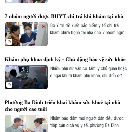
Phúc Lộc, cùng với chương trình khám
sức khỏe miễn phí cho trẻ dưới 6 tuổi, địa
7 nhóm người được BHYT chi trả khi khám tại nhà
phương đang đồng thời triển khai nhiều
biện pháp phòng, chống dịch bệnh, góp
Bộ Y tế đề xuất bảo hiểm y tế chi trả
phần xây dựng môi trường sống an toàn
khám chữa bệnh tại nhà cho 7 nhóm người
Liên hệ đường dây nóng (bấm để gọi)
cho người dân.
khó tiếp cận cơ sở y tế, đồng thời mở
Tòa soạn
Tòa soạn
rộng thanh toán với khám từ xa và y học
gia đình. Điểm đáng chú ý là lần đầu tiên
0865.116.699 (hotline)
0865.116.699
Khám phụ khoa định kỳ - Chủ động bảo vệ sức khỏe
quỹ bảo hiểm y tế được đề xuất chi trả
chi phí khám chữa bệnh tại nhà cho nhiều
Nhiều phụ nữ vẫn có tâm lý chủ quan hoặc
nhóm người bệnh không thể, hoặc rất khó
e ngại khi đi khám phụ khoa, chỉ đến cơ sở
đến cơ sở y tế.
y tế khi các triệu chứng đã kéo dài hoặc
ảnh hưởng đến sinh hoạt. Các bác sĩ
khuyến cáo, khám phụ khoa định kỳ giúp
Phường Ba Đình triển khai khám sức khoẻ tại nhà
phát hiện sớm nhiều bệnh lý, điều trị kịp
cho người cao tuổi
thời và bảo vệ sức khỏe lâu dài.
Nhằm bảo đảm mọi người dân đều được
tiếp cận dịch vụ y tế, phường Ba Đình