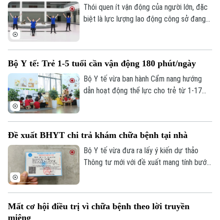
Thói quen ít vận động của người lớn, đặc
Số 3-5 Huỳnh Thúc Kháng-Phường Láng-Hà Nội
biệt là lực lượng lao động công sở đang
Giám đốc: NGUYỄN THANH LIÊM
đặt ra nhiều lo ngại về sức khỏe mạn tính.
Chính vì vậy, Bộ Y tế đã khuyến khích các
Phó Giám đốc: Nguyễn Kim Khiêm, Nguyễn Minh Đức, Nguyễn Thành Lợi
cơ quan, doanh nghiệp tổ chức “giờ vận
Bộ Y tế: Trẻ 1-5 tuổi cần vận động 180 phút/ngày
động” và có chính sách khen thưởng cho
nhân viên tích cực tập thể dục.
Bộ Y tế vừa ban hành Cẩm nang hướng
dẫn hoạt động thể lực cho trẻ từ 1-17
tuổi, đưa ra những "khung giờ vàng" vận
động cụ thể cho từng lứa tuổi. Trong đó,
trẻ từ 1-5 tuổi cần duy trì vận động ít
Đề xuất BHYT chi trả khám chữa bệnh tại nhà
nhất 180 phút mỗi ngày, phân bổ đều giữa
các hoạt động trong nhà và ngoài trời.
Bộ Y tế vừa đưa ra lấy ý kiến dự thảo
Thông tư mới với đề xuất mang tính bước
ngoặt: Lần đầu tiên, Quỹ Bảo hiểm y tế sẽ
thanh toán chi phí khám, chữa bệnh ngay
tại nhà cho 7 nhóm đối tượng đặc thù.
Mất cơ hội điều trị vì chữa bệnh theo lời truyền
miệng