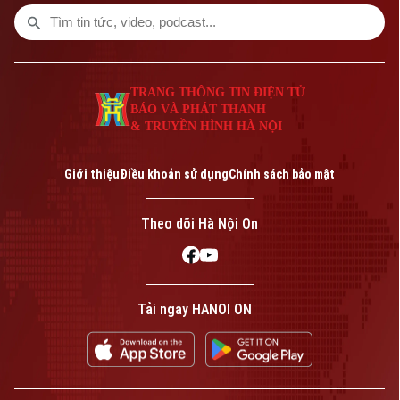
trong bóng tối. Câu chuyện ấy thêm một
lần lan tỏa ý nghĩa nhân văn của việc hiến
mô, tạng sau khi qua đời.
TRANG THÔNG TIN ĐIỆN TỬ
BÁO VÀ PHÁT THANH
& TRUYỀN HÌNH HÀ NỘI
Giới thiệu
Điều khoản sử dụng
Chính sách bảo mật
Theo dõi Hà Nội On
Tải ngay HANOI ON