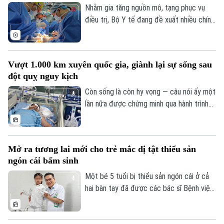
đột quỵ não... được cấp cứu, can thiệp
Nhằm gia tăng nguồn mô, tạng phục vụ
trong “giờ vàng”, mở thêm cơ hội sống và
điều trị, Bộ Y tế đang đề xuất nhiều chính
giảm nguy cơ để lại di chứng cho người
sách mới mang tính đột phá trong dự
bệnh.
thảo Luật sửa đổi, bổ sung một số điều
của Luật Hiến, lấy, ghép mô, bộ phận cơ
Vượt 1.000 km xuyên quốc gia, giành lại sự sống sau
thể người và hiến, lấy xác.
đột quỵ nguy kịch
Còn sống là còn hy vọng — câu nói ấy một
lần nữa được chứng minh qua hành trình
giành giật sự sống đầy kỳ diệu của một
nam giáo viên Việt Nam tại Lào. Bằng sự
kiên cường của người vợ và sự tận tụy
Mở ra tương lai mới cho trẻ mắc dị tật thiểu sản
của các bác sĩ Bệnh viện Bạch Mai, một
ngón cái bẩm sinh
phép màu đã thực sự xảy ra sau hành
trình vượt 1.000 km xuyên đêm.
Một bé 5 tuổi bị thiểu sản ngón cái ở cả
hai bàn tay đã được các bác sĩ Bệnh viện
Hữu nghị Việt Đức thực hiện phẫu thuật
"cái hóa" - chuyển ngón trỏ thành ngón cái