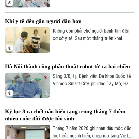
đang triển khai hoạt động thu thập thông
tin y tế và đánh giá sức khỏe tại nhà cho
người cao tuổi, người mắc bệnh mạn tính
Khi y tế đến gần người dân hơn
và các đối tượng có hoàn cảnh đặc biệt
khó khăn trên địa bàn.
Không còn phải chờ người bệnh tìm đến
cơ sở y tế. Sau một tháng triển khai
chương trình khám sức khỏe miễn phí định
kỳ trên địa bàn Hà Nội, ở nhiều nơi, chính
các bác sĩ đã chủ động đến với người
Hà Nội thành công phẫu thuật robot từ xa hai chiều
dân. Và khoảng cách từ dịch vụ y tế đến
mỗi gia đình đang được rút ngắn bằng
Sáng 3/8, tại Bệnh viện Đa khoa Quốc tế
những cách làm rất cụ thể.
Vinmec Smart City, phường Tây Mỗ, Hà
Nội, Sở Y tế Hà Nội phối hợp với Hệ
thống Y tế Vinmec công bố thành công
ca phẫu thuật robot từ xa hai chiều đầu
Kỷ lục 8 ca chết não hiến tạng trong tháng 7 thêm
tiên tại Việt Nam. Đây là bước tiến quan
nhiều cuộc đời được hồi sinh
trọng trong ứng dụng công nghệ cao, mở
ra cơ hội để người bệnh được tiếp cận kỹ
Tháng 7 năm 2026 ghi nhận dấu mốc đặc
thuật chuyên sâu ngay tại địa phương.
biệt của ngành hiến, ghép mô tạng Việt