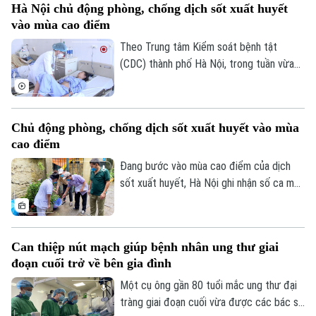
Hà Nội chủ động phòng, chống dịch sốt xuất huyết
“Giải pháp nâng cao thị lực trong thời đại
vào mùa cao điểm
số” được báo Nhân dân tổ chức.
Theo Trung tâm Kiểm soát bệnh tật
(CDC) thành phố Hà Nội, trong tuần vừa
qua, số ca mắc sốt xuất huyết trên địa
bàn tăng nhanh do thời tiết mưa nhiều, độ
ẩm cao tạo điều kiện thuận lợi cho muỗi
Chủ động phòng, chống dịch sốt xuất huyết vào mùa
truyền bệnh phát triển.
cao điểm
Đang bước vào mùa cao điểm của dịch
sốt xuất huyết, Hà Nội ghi nhận số ca mắc
có xu hướng gia tăng qua từng tuần.
Trước diễn biến này, cùng với sự vào cuộc
của ngành y tế, việc chủ động phòng bệnh
Can thiệp nút mạch giúp bệnh nhân ung thư giai
Theo dõi Hà Nội On
ngay từ mỗi gia đình, mỗi khu dân cư
đoạn cuối trở về bên gia đình
được xem là giải pháp quan trọng để ngăn
chặn dịch lây lan.
Một cụ ông gần 80 tuổi mắc ung thư đại
tràng giai đoạn cuối vừa được các bác sĩ