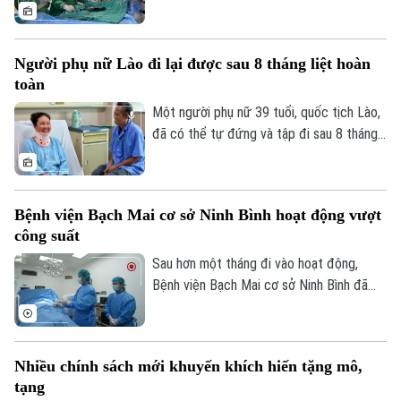
Bệnh viện Thanh Nhàn can thiệp nút mạch
cầm máu thành công, giúp kiểm soát biến
chứng nguy kịch và trở về nhà trong
Người phụ nữ Lào đi lại được sau 8 tháng liệt hoàn
những ngày cuối đời.
toàn
Một người phụ nữ 39 tuổi, quốc tịch Lào,
đã có thể tự đứng và tập đi sau 8 tháng
liệt hoàn toàn hai chân nhờ ca vi phẫu giải
ép tủy cổ thành công tại Bệnh viện Bạch
Mai.
Bệnh viện Bạch Mai cơ sở Ninh Bình hoạt động vượt
công suất
Sau hơn một tháng đi vào hoạt động,
Bệnh viện Bạch Mai cơ sở Ninh Bình đã
vượt 100% công suất giường bệnh, nhiều
chuyên khoa có thời điểm tiến sát 150%.
Không chỉ đáp ứng nhu cầu khám chữa
Nhiều chính sách mới khuyến khích hiến tặng mô,
bệnh ngày càng lớn, sự hiện diện của bệnh
tạng
viện còn giúp nhiều ca nhồi máu cơ tim,