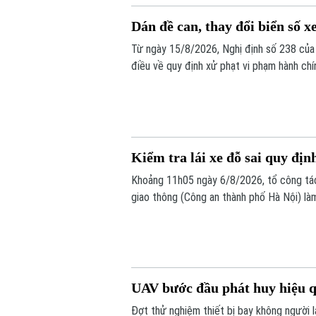
Dán đề can, thay đổi biển số xe
Từ ngày 15/8/2026, Nghị định số 238 của 
điều về quy định xử phạt vi phạm hành chí
bộ như: trừ điểm, phục hồi điểm giấy phép 
số xe sẽ bị phạt 6 triệu đồng.
Kiểm tra lái xe đỗ sai quy định
Khoảng 11h05 ngày 6/8/2026, tổ công tá
giao thông (Công an thành phố Hà Nội) là
Toyota Fortuner, biển kiểm soát 17A-080.5
định.
UAV bước đầu phát huy hiệu q
Đợt thử nghiệm thiết bị bay không người 