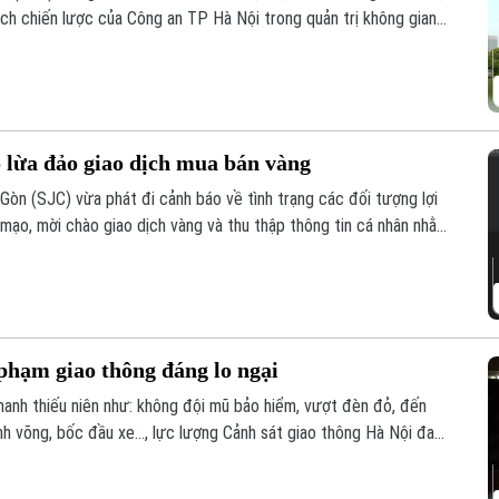
ch chiến lược của Công an TP Hà Nội trong quản trị không gian
an toàn giao thông và trật tự đô thị.
 lừa đảo giao dịch mua bán vàng
n (SJC) vừa phát đi cảnh báo về tình trạng các đối tượng lợi
mạo, mời chào giao dịch vàng và thu thập thông tin cá nhân nhằm
phạm giao thông đáng lo ngại
hanh thiếu niên như: không đội mũ bảo hiểm, vượt đèn đỏ, đến
nh võng, bốc đầu xe..., lực lượng Cảnh sát giao thông Hà Nội đang
nghiêm các trường hợp vi phạm.