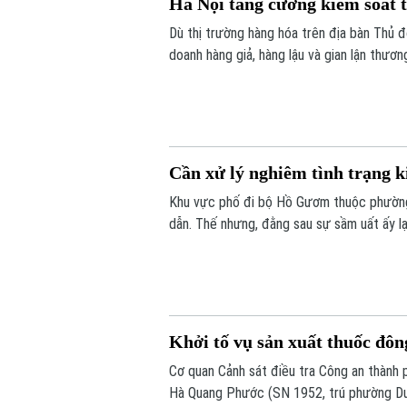
Hà Nội tăng cường kiểm soát t
Dù thị trường hàng hóa trên địa bàn Thủ đ
doanh hàng giả, hàng lậu và gian lận thươn
trường Hà Nội đang tiếp tục siết chặt kiể
Cần xử lý nghiêm tình trạng k
Khu vực phố đi bộ Hồ Gươm thuộc phường 
dẫn. Thế nhưng, đằng sau sự sầm uất ấy lạ
công khai với giá siêu rẻ. Đáng nói hơn, 
chiêu trò đối phó tinh vi.
Khởi tố vụ sản xuất thuốc đôn
Cơ quan Cảnh sát điều tra Công an thành ph
Hà Quang Phước (SN 1952, trú phường Dươn