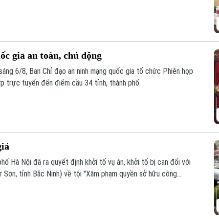
àng giả là thuốc chữa bệnh" theo khoản 1, Điều 194 Bộ luật Hình
c gia an toàn, chủ động
áng 6/8, Ban Chỉ đạo an ninh mạng quốc gia tổ chức Phiên họp
ợp trực tuyến đến điểm cầu 34 tỉnh, thành phố.
giả
ố Hà Nội đã ra quyết định khởi tố vụ án, khởi tố bị can đối với
 Sơn, tỉnh Bắc Ninh) về tội "Xâm phạm quyền sở hữu công