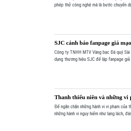
phép thử công nghệ mà là bước chuyển dị
tầm thấp, quyết tâm xóa bỏ các "điểm mù" 
SJC cảnh báo fanpage giả mạo
Công ty TNHH MTV Vàng bạc Đá quý Sài Gò
dụng thương hiệu SJC để lập fanpage giả 
lừa đảo khách hàng.
Thanh thiếu niên và những vi 
Để ngăn chặn những hành vi vi phạm của t
những hành vi nguy hiểm như lạng lách, đá
tăng cường tuần tra, kiểm soát và xử lý 