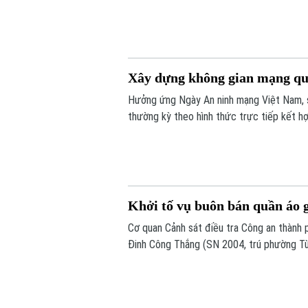
Phú Thọ) về hành vi "Sản xuất, buôn bán h
sự.
Xây dựng không gian mạng quố
Hưởng ứng Ngày An ninh mạng Việt Nam, s
thường kỳ theo hình thức trực tiếp kết h
Khởi tố vụ buôn bán quần áo 
Cơ quan Cảnh sát điều tra Công an thành ph
Đinh Công Thắng (SN 2004, trú phường Từ
nghiệp".