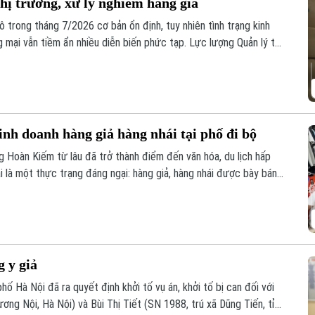
hị trường, xử lý nghiêm hàng giả
ô trong tháng 7/2026 cơ bản ổn định, tuy nhiên tình trạng kinh
g mại vẫn tiềm ẩn nhiều diễn biến phức tạp. Lực lượng Quản lý thị
m soát, đặc biệt là trên môi trường thương mại điện tử.
inh doanh hàng giả hàng nhái tại phố đi bộ
Hoàn Kiếm từ lâu đã trở thành điểm đến văn hóa, du lịch hấp
i là một thực trạng đáng ngại: hàng giả, hàng nhái được bày bán
dù lực lượng chức năng đã kiểm tra nhưng đều khó xử lý bởi những
g y giả
ố Hà Nội đã ra quyết định khởi tố vụ án, khởi tố bị can đối với
g Nội, Hà Nội) và Bùi Thị Tiết (SN 1988, trú xã Dũng Tiến, tỉnh