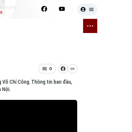
I
E
THỂ THAO
GIẢI TRÍ
ĐÃ PHÁT SÓNG
Bóng đá
Tin tức
ỡng
Quần vợt
Sao
sức khỏe
Golf
Điện ảnh
0
g Võ Chí Công. Thông tin ban đầu,
Thời trang
 Nội.
Âm nhạc