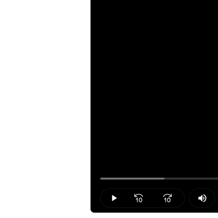
Loaded
:
14.10%
Play
Mut