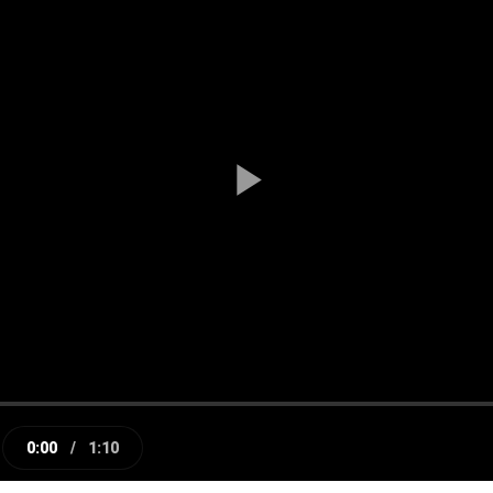
Play
Video
0:00
/
1:10
e
Current
Duration