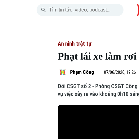
Thứ Sáu
THỜI SỰ
HÀ NỘI
THẾ GIỚI
07 Tháng 08, 2026
Hà Nội
Nhịp sống Hà Nộ
Tin tức
An ninh trật tự
Phạt lái xe làm rơ
Chính trị
Người Hà Nội
Quân s
Xã hội
Khoảnh khắc Hà 
Hồ sơ
Phạm Công
07/06/2026, 19:26
Đội CSGT số 2 - Phòng CSGT Công an
An ninh trật tự
Ẩm thực
Người V
vụ việc xảy ra vào khoảng 0h10 sán
Công nghệ
Skip Ad