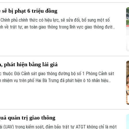
 sẽ bị phạt 6 triệu đồng
Chính phủ chính thức có hiệu lực, sẽ sửa đổi, bổ sung một số
nh về trật tự, an toàn giao thông trong lĩnh vực giao thông đường
lái xe. Trong đó, đáng chú ý là hành vi dán đề can, thay đổi biển
, phát hiện bằng lái giả
c thuộc Đội Cảnh sát giao thông đường bộ số 1 Phòng Cảnh sát
m nhiệm vụ trên phố Hai Bà Trưng đã phát hiện ô tô nhãn hiệu
1 đỗ xe tại vị trí có biển cấm đỗ và tiến hành kiểm tra theo quy
uả quản trị giao thông
lái (UAV) trong kiểm soát, đảm bảo trật tự ATGT không chỉ là một