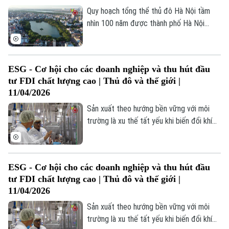
Quy hoạch tổng thể thủ đô Hà Nội tầm
nhìn 100 năm được thành phố Hà Nội
thông qua ngày 28/3/2026, đặt mục tiêu
xây dựng Hà Nội trở thành "thành phố
toàn cầu, đại đô thị văn hiến, thông minh,
ESG - Cơ hội cho các doanh nghiệp và thu hút đầu
sáng tạo, sinh thái".
tư FDI chất lượng cao | Thủ đô và thế giới |
11/04/2026
Sản xuất theo hướng bền vững với môi
trường là xu thế tất yếu khi biến đổi khí
hậu ngày càng diễn biến phức tạp. Do vậy,
Bản quyền thuộc về Cơ quan Báo và Phát thanh Truyền hình Hà Nội Giấy
phép số: Số 63/GP-TTDT, cấp ngày 10/05/2023
sản xuất xanh, đáp ứng các tiêu chí ESG
đã và đang trở thành quy định bắt buộc ở
TRANG THÔNG TIN ĐIỆN TỬ
ESG - Cơ hội cho các doanh nghiệp và thu hút đầu
các quốc gia phát triển. Mặc dù chi phí
tư FDI chất lượng cao | Thủ đô và thế giới |
CỦA CƠ QUAN BÁO VÀ PHÁT THANH TRUYỀN HÌNH HÀ NỘI
cho đầu tư thực hiện tiêu chuẩn ESG khá
11/04/2026
tốn kém, tuy nhiên, về tương lai lâu dài,
Số 3-5 Huỳnh Thúc Kháng-Phường Láng-Hà Nội
Sản xuất theo hướng bền vững với môi
đầu tư cho ESG giống như tài sản của
Giám đốc: VŨ MINH TUẤN
trường là xu thế tất yếu khi biến đổi khí
doanh nghiệp.