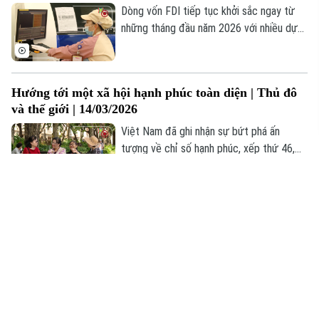
thích của nhiều du khách quốc tế.
Dòng vốn FDI tiếp tục khởi sắc ngay từ
những tháng đầu năm 2026 với nhiều dự
án lớn triển khai tại các địa phương, cho
thấy Việt Nam ngày càng hấp dẫn nhà đầu
tư quốc tế.
Hướng tới một xã hội hạnh phúc toàn diện | Thủ đô
và thế giới | 14/03/2026
Việt Nam đã ghi nhận sự bứt phá ấn
tượng về chỉ số hạnh phúc, xếp thứ 46,
tăng 37 bậc so với năm 2020 trong Báo
cáo Hạnh phúc Thế giới 2025, tăng mạnh
so với các năm trước và đứng thứ 2
30 năm Pháp đồng hành cùng Việt Nam phát triển
Đông Nam Á.
bền vững | Thủ đô và thế giới | 07/03/2026
Trải qua 3 thập kỉ , Cơ quan phát triển
Pháp (AFD) đã hỗ trợ hơn 120 dự án tại
các tỉnh, thành của Việt Nam với tổng vốn
tài trợ hơn 3,3 tỷ Euro; trở thành đối tác