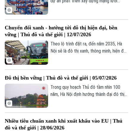
dự án phát triển xây dựng mạng lưới
Hướng nghiệp
Làng nghề
logistics hiện đại, kết nối với các cảng
Y tế
Thể thao
Đánh giá
biển, cảng hàng không, ga đường sắt kết
Di tích
nối thương mại quốc tế thông minh, bền
Dinh dưỡng
Bóng đá
Chuyển đổi xanh - hướng tới đô thị hiện đại, bền
Giải trí
vững.
vững | Thủ đô và thế giới | 12/07/2026
Tư vấn sức khỏe
Quần vợt
Theo lộ trình đặt ra, đến năm 2035, Hà
Tin tức
Đã phát sóng
Nội sẽ là đô thị xanh, thông minh, hiện đại,
Golf
Sao
có năng lực cạnh tranh cao trong khu vực
thông qua đẩy mạnh chuyển đổi sang đô
Điện ảnh
thị xanh, thông minh và bền vững, tập
Đô thị bền vững | Thủ đô và thế giới | 05/07/2026
trung phủ xanh không gian đô thị, phát
Thời trang
triển giao thông công cộng, hạn chế khí
Trong quy hoạch Thủ đô tầm nhìn 100
thải và tích hợp công nghệ AI vào quy
năm, Hà Nội định hướng thành đại đô thị
Âm nhạc
hoạch.
toàn cầu, thông minh và bền vững. Với
tinh thần đó, Hà Nội đang tập trung xây
dựng những nền tảng phát triển mới và
Nhiều tiêu chuẩn xanh khi xuất khẩu vào EU | Thủ
kiến tạo những động lực tăng trưởng mới.
đô và thế giới | 28/06/2026