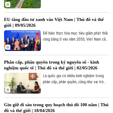
như: tàu điện ngầm, metro và hơn 40 năm
kinh nghiệm trong đường sắt cao tốc,
Liên hệ đường dây nóng (bấm để gọi)
Pháp có một hệ sinh thái các doanh
EU tăng đầu tư xanh vào Việt Nam | Thủ đô và thế
Tòa soạn
Tòa soạn
nghiệp về xây dựng đường sắt chuyên
giới | 09/05/2026
nghiệp với kĩ thuật, công nghệ cao.
0865.116.699 (hotline)
0865.116.699
Để hiện thực hóa mục tiêu giảm phát thải
ròng bằng 0 vào năm 2050, Việt Nam cần
tập trung chuyển đổi mạnh mẽ từ năng
lượng hóa thạch sang năng lượng tái tạo,
phát triển kinh tế xanh, tuần hoàn, nâng
Phân cấp, phân quyền trong kỷ nguyên số - kinh
cao hiệu quả năng lượng.... Liên minh châu
nghiệm quốc tế | Thủ đô và thế giới | 02/05/2026
Âu (EU) đã có nhiều hỗ trợ trong giao
thông vận tải bền vững và năng lượng
Là quốc gia có nhiều kinh nghiệm trong
sạch để giúp Việt Nam đạt mục tiêu này.
phân cấp, phân quyền, cũng như vai trò
của chính quyền, quản trị địa phương, mô
hình của Thụy Sỹ có những điểm tương
đồng với Việt Nam, đó là mô hình quản trị
Gìn giữ di sản trong quy hoạch thủ đô 100 năm | Thủ
gần gũi với người dân.
đô và thế giới | 18/04/2026