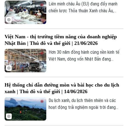
Liên minh châu Âu (EU) đang đẩy mạnh
chiến lược Thỏa thuận Xanh châu Âu,
trong đó thương mại được sử dụng như
một công cụ để thúc đẩy các tiêu chuẩn
môi trường và phát triển bền vững trên
Việt Nam - thị trường tiềm năng của doanh nghiệp
phạm vi toàn cầu. Chiến lược này đặt mục
Nhật Bản | Thủ đô và thế giới | 21/06/2026
tiêu đưa EU trở thành nền kinh tế trung
hòa carbon vào năm 2050, đồng thời yêu
Hơn 30 năm đồng hành cùng nền kinh tế
cầu các chuỗi cung ứng toàn cầu phải
Việt Nam, dòng vốn Nhật Bản đang
đáp ứng các tiêu chuẩn bền vững ngày
chuyển dịch mạnh mẽ , không chỉ dừng lại
càng cao.
ở sản xuất, mà còn tiến sâu vào thị trường
tiêu dùng nội địa đầy tiềm năng.
Theo dõi Hà Nội On
Hệ thống chỉ dẫn đường mòn và bài học cho du lịch
xanh | Thủ đô và thế giới | 14/06/2026
Du lịch xanh, du lịch thiên nhiên và các
hoạt động trải nghiệm ngoài trời đang
ngày càng được yêu thích tại Hà Nội nói
riêng và Việt Nam nói chung. Từ những
cánh rừng nguyên sinh, các vườn quốc gia