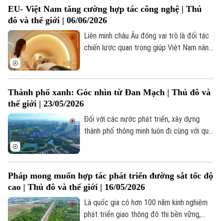
EU- Việt Nam tăng cường hợp tác công nghệ | Thủ
cho tới những cung đường leo núi –
đô và thế giới | 06/06/2026
trekking… ngày càng nhiều du khách tìm
đến thiên nhiên để khám phá và trải
Liên minh châu Âu đóng vai trò là đối tác
nghiệm.
chiến lược quan trọng giúp Việt Nam nâng
cao năng lực tự chủ công nghệ, đẩy mạnh
công cuộc chuyển đổi xanh và phát triển
bền vững.
Thành phố xanh: Góc nhìn từ Đan Mạch | Thủ đô và
thế giới | 23/05/2026
Đối với các nước phát triển, xây dựng
thành phố thông minh luôn đi cùng với quy
hoạch thành phố xanh, bền vững, tạo nên
một môi trường sống thông minh, một
không gian đáng sống, cũng như góp phần
Pháp mong muốn hợp tác phát triển đường sắt tốc độ
giảm tác động của biến đổi khí hậu.
cao | Thủ đô và thế giới | 16/05/2026
Là quốc gia có hơn 100 năm kinh nghiệm
phát triển giao thông đô thị bền vững,