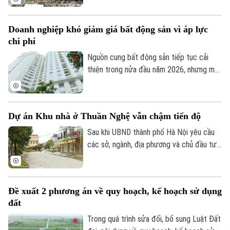
Phó Giám đốc: Nguyễn Kim Khiêm, Nguyễn Minh Đức, Nguyễn Thành Lợi
góp phần nâng cao hiệu lực, hiệu quả quản
lý nhà nước trong lĩnh vực xây dựng.
Doanh nghiệp khó giảm giá bất động sản vì áp lực
chi phí
Nguồn cung bất động sản tiếp tục cải
thiện trong nửa đầu năm 2026, nhưng mặt
bằng giá vẫn neo cao. Chi phí đất, xây
dựng, vốn và các nghĩa vụ tài chính gia
tăng khiến doanh nghiệp không còn nhiều
Dự án Khu nhà ở Thuần Nghệ vẫn chậm tiến độ
dư địa giảm giá bán.
Sau khi UBND thành phố Hà Nội yêu cầu
các sở, ngành, địa phương và chủ đầu tư
khẩn trương xử lý gần 300 dự án chậm
triển khai, nhiều dự án tồn tại kéo dài
nhiều năm đang được rà soát để xác định
Đề xuất 2 phương án về quy hoạch, kế hoạch sử dụng
rõ trách nhiệm và có phương án xử lý dứt
đất
điểm. Khu nhà ở Thuần Nghệ tại thị xã Sơn
Tây là một trong những dự án nằm trong
Trong quá trình sửa đổi, bổ sung Luật Đất