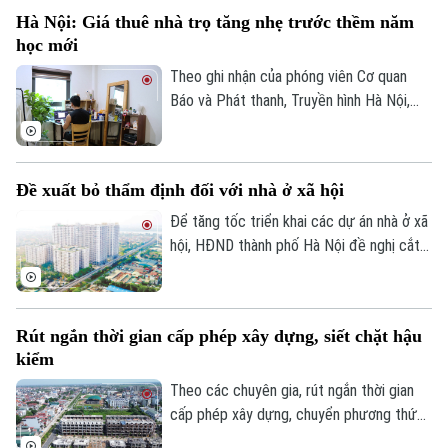
Hà Nội: Giá thuê nhà trọ tăng nhẹ trước thềm năm
học mới
Theo ghi nhận của phóng viên Cơ quan
Báo và Phát thanh, Truyền hình Hà Nội,
đầu tháng 8, giá thuê nhà trọ và chung cư
mini quanh nhiều trường đại học tại Hà
Nội bắt đầu tăng nhẹ.
Đề xuất bỏ thẩm định đối với nhà ở xã hội
Để tăng tốc triển khai các dự án nhà ở xã
hội, HĐND thành phố Hà Nội đề nghị cắt
bỏ hoàn toàn khâu "thẩm định và ra quyết
Bản quyền thuộc về Cơ quan Báo và Phát thanh Truyền hình Hà Nội Giấy
phép số: Số 63/GP-TTDT, cấp ngày 10/05/2023
định miễn tiền sử dụng đất". Bởi khi dự án
được xác định là nhà ở xã hội, doanh
TRANG THÔNG TIN ĐIỆN TỬ
Rút ngắn thời gian cấp phép xây dựng, siết chặt hậu
nghiệp sẽ được tự động miễn các thủ tục
kiểm
CỦA CƠ QUAN BÁO VÀ PHÁT THANH TRUYỀN HÌNH HÀ NỘI
này để làm thủ tục giao đất.
Theo các chuyên gia, rút ngắn thời gian
Số 3-5 Huỳnh Thúc Kháng-Phường Láng-Hà Nội
cấp phép xây dựng, chuyển phương thức
Giám đốc: VŨ MINH TUẤN
quản lý từ “tiền kiểm” sang “hậu kiểm” sẽ