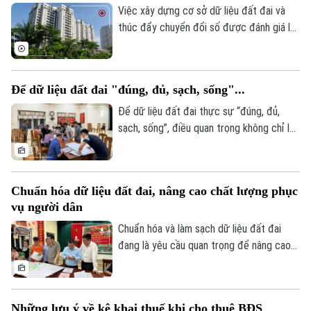
doanh nghiệp đã đưa ra phân tích tại hội
Việc xây dựng cơ sở dữ liệu đất đai và
thảo “Góp ý sửa đổi, bổ sung Luật kinh
thúc đẩy chuyển đổi số được đánh giá là
doanh bất động sản 2023” tổ chức sáng
giải pháp quan trọng để nâng cao tính
6/8.
minh bạch của thị trường bất động sản.
Tuy nhiên, để phát huy hiệu quả, dữ liệu
Để dữ liệu đất đai "đúng, đủ, sạch, sống"...
cần được kết nối, cập nhật và chia sẻ
đồng bộ.
Để dữ liệu đất đai thực sự “đúng, đủ,
sạch, sống”, điều quan trọng không chỉ là
tiến độ, mà còn là chất lượng rà soát, đối
chiếu và sự phối hợp của người dân. Hà
Nội đang bước vào giai đoạn nước rút
Chuẩn hóa dữ liệu đất đai, nâng cao chất lượng phục
của chiến dịch cao điểm 45 ngày, với mục
vụ người dân
Theo dõi Hà Nội On
tiêu chuẩn hóa khoảng 4,1 triệu thửa đất
và căn hộ trước ngày 25/8/2026.
Chuẩn hóa và làm sạch dữ liệu đất đai
đang là yêu cầu quan trọng để nâng cao
hiệu quả quản lý, rút ngắn thủ tục hành
chính và bảo đảm quyền lợi của người dân.
Tại xã An Khánh, chiến dịch cao điểm 45
Những lưu ý về kê khai thuế khi cho thuê BĐS