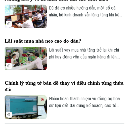
ngày đang được triển khai đồng loạt từ
từng thôn, từng khu dân cư, với sự vào
Dù đã có nhiều hướng dẫn, một số cá
cuộc của cả hệ thống chính trị và sự
nhân, hộ kinh doanh vẫn lúng túng khi kê
đồng thuận của người dân.
khai và nộp thuế đối với hoạt động cho
thuê nhà, bất động sản. Ngành Thuế mới
đây đã tổng hợp một số lưu ý về vấn đề
Lãi suất mua nhà neo cao do đâu?
này.
Lãi suất vay mua nhà tăng trở lại khi chi
phí huy động vốn của ngân hàng đi lên,
trong khi tín dụng bất động sản vẫn được
kiểm soát, khiến người mua nhà chịu áp
lực tài chính lớn hơn.
Chỉnh lý từng tờ bản đồ thay vì điều chỉnh từng thửa
đất
Nhằm hoàn thành nhiệm vụ đồng bộ hóa
dữ liệu đất đai đúng kế hoạch, các tổ
công tác luôn tìm các phương án để
chỉnh lý, cập nhật dữ liệu đất đai đảm bảo
theo đúng yêu cầu, trong đó, việc chỉnh lý