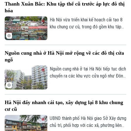
Thanh Xuân Bắc: Khu tập thể cũ trước áp lực đô thị
quy định căn hộ tại các chung cư xây mới
hóa
có thời hạn sử dụng theo niên hạn công
trình.
Hà Nội vừa triển khai kế hoạch cải tạo 8
khu chung cư cũ, trong đó gồm khu tập
thể Thanh Xuân Bắc, đánh dấu bước
chuyển mới trong quá trình chỉnh trang đô
thị. Tuy nhiên, phía sau chủ trương này là
Nguồn cung nhà ở Hà Nội mở rộng về các đô thị cửa
thực tế nhiều khu tập thể đã xuống cấp
ngõ
sau hàng chục năm sử dụng, ảnh hưởng
trực tiếp đến chất lượng sống của người
Nguồn cung nhà ở tại Hà Nội tiếp tục dịch
dân.
chuyển ra các khu vực cửa ngõ như Đông
Anh, Hoài Đức, Đan Phượng và Long Biên,
trong bối cảnh quỹ đất nội đô ngày càng
khan hiếm, hạ tầng giao thông được đầu
Hà Nội đẩy nhanh cải tạo, xây dựng lại 8 khu chung
tư mạnh và định hướng phát triển đô thị
cư cũ
đa trung tâm ngày càng rõ nét.
UBND thành phố Hà Nội giao Sở Xây dựng
chủ trì, phối hợp với các xã, phường liên