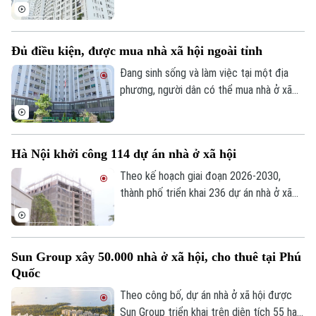
sử dụng chung cư theo niên hạn công
Tư vấn sức khỏe
Quần vợt
trình, đồng thời làm rõ quyền sở hữu và cơ
Tin tức
Đã phát sóng
chế xử lý khi công trình hết tuổi thọ.
Golf
Đủ điều kiện, được mua nhà xã hội ngoài tỉnh
Sao
Đang sinh sống và làm việc tại một địa
Điện ảnh
phương, người dân có thể mua nhà ở xã
hội tại địa phương khác hay không? Đây là
Thời trang
vấn đề được nhiều người quan tâm khi tìm
hiểu chính sách nhà ở xã hội.
Âm nhạc
Hà Nội khởi công 114 dự án nhà ở xã hội
Theo kế hoạch giai đoạn 2026-2030,
thành phố triển khai 236 dự án nhà ở xã
hội, trong đó 147 dự án đã được chấp
thuận chủ trương đầu tư với quy mô
khoảng 132.000 căn hộ, tổng vốn hơn
Sun Group xây 50.000 nhà ở xã hội, cho thuê tại Phú
290.500 tỷ đồng.
Quốc
Theo công bố, dự án nhà ở xã hội được
Sun Group triển khai trên diện tích 55 ha