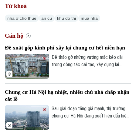
Từ khoá
nhà ở cho thuê
an cư
khu đô thị
mua nhà
Căn hộ
Đề xuất góp kinh phí xây lại chung cư hết niên hạn
Để tháo gỡ những vướng mắc kéo dài
trong công tác cải tạo, xây dựng lại
chung cư cũ, Hiệp hội Bất động sản
TP.HCM (HoREA) vừa đề xuất bổ sung cơ
chế tài chính rõ ràng đối với các chung cư
Chung cư Hà Nội hạ nhiệt, nhiều chủ nhà chấp nhận
hết niên hạn sử dụng.
cắt lỗ
Sau giai đoạn tăng giá mạnh, thị trường
chung cư Hà Nội đang xuất hiện dấu hiệu
điều chỉnh. Nhiều căn hộ được rao bán với
mức giảm từ vài trăm triệu đến cả tỷ