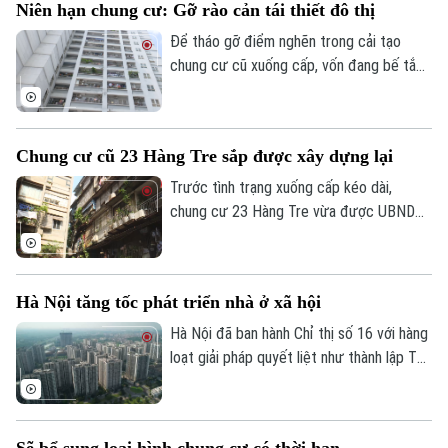
Niên hạn chung cư: Gỡ rào cản tái thiết đô thị
Để tháo gỡ điểm nghẽn trong cải tạo
chung cư cũ xuống cấp, vốn đang bế tắc
vì vướng mắc quyền sở hữu, nhiều chuyên
gia đề xuất cần luật hóa quy định về niên
hạn sử dụng nhà chung cư.
Chung cư cũ 23 Hàng Tre sắp được xây dựng lại
Trước tình trạng xuống cấp kéo dài,
chung cư 23 Hàng Tre vừa được UBND
TP Hà Nội đưa vào danh mục 8 dự án cải
tạo, xây dựng lại chung cư cũ. Dự án dự
kiến sẽ chính thức khởi công trong những
Hà Nội tăng tốc phát triển nhà ở xã hội
tháng cuối năm 2026.
Hà Nội đã ban hành Chỉ thị số 16 với hàng
loạt giải pháp quyết liệt như thành lập Tổ
công tác đặc biệt, áp dụng cơ chế "làn
xanh" để rút ngắn thủ tục đầu tư, đẩy
nhanh tiến độ các dự án và gia tăng
Sẽ bổ sung loại hình chung cư có thời hạn