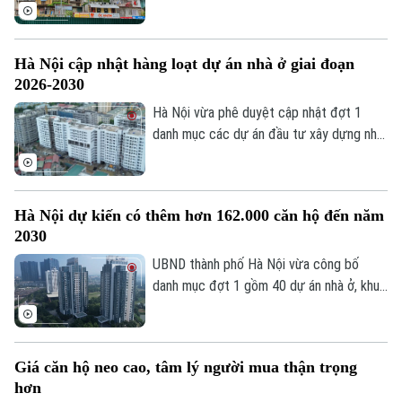
quan triển khai khởi công cải tạo, xây
dựng lại 8 dự án chung cư cũ trên địa
bàn, đồng thời đẩy mạnh phát triển nhà ở
Hà Nội cập nhật hàng loạt dự án nhà ở giai đoạn
xã hội, nhà ở cho thuê và các khu đô thị
2026-2030
mới.
Hà Nội vừa phê duyệt cập nhật đợt 1
danh mục các dự án đầu tư xây dựng nhà
ở, khu đô thị giai đoạn 2026-2030. Đáng
chú ý, thành phố bổ sung nhiều dự án nhà
ở xã hội, nhà ở cho thuê nhằm tăng nguồn
Hà Nội dự kiến có thêm hơn 162.000 căn hộ đến năm
cung và đáp ứng nhu cầu an cư của người
2030
dân.
UBND thành phố Hà Nội vừa công bố
danh mục đợt 1 gồm 40 dự án nhà ở, khu
đô thị sẽ triển khai trong giai đoạn tới.
Với tổng nguồn cung dự kiến hơn 162.000
căn hộ, đây được kỳ vọng tạo thêm
Giá căn hộ neo cao, tâm lý người mua thận trọng
nguồn cung lớn cho thị trường, góp phần
Bản quyền thuộc về Cơ quan Báo và Phát thanh Truyền hình Hà Nội Giấy
hơn
phép số: Số 63/GP-TTDT, cấp ngày 10/05/2023
đáp ứng nhu cầu nhà ở của người dân.