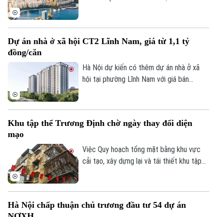
tại khu vực cửa ngõ phía Nam Phú Quốc,
tiếp giáp trục ĐT 975 và kết nối với khu
vực thị trấn Hoàng Hôn.
Dự án nhà ở xã hội CT2 Lĩnh Nam, giá từ 1,1 tỷ
đồng/căn
Hà Nội dự kiến có thêm dự án nhà ở xã
hội tại phường Lĩnh Nam với giá bán
khoảng 28,4 triệu đồng/m², tương đương
1,1-1,5 tỷ đồng/căn. Chủ đầu tư dự kiến
tiếp nhận hồ sơ đăng ký mua nhà trong
Khu tập thể Trương Định chờ ngày thay đổi diện
quý III/2026.
mạo
Việc Quy hoạch tổng mặt bằng khu vực
cải tạo, xây dựng lại và tái thiết khu tập
thể Trương Định tỷ lệ 1/500 được phê
duyệt đã mở ra kỳ vọng cải thiện điều
kiện sống cho người dân và cũng là bước
Hà Nội chấp thuận chủ trương đầu tư 54 dự án
khởi đầu cho quá trình chỉnh trang các
NƠXH