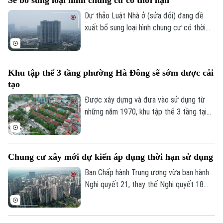
nguồn cung nhà ở xã hội với kỳ vọng sẽ
mở thêm cơ hội an cư cho người dân
Dự thảo Luật Nhà ở (sửa đổi) đang đề
trong thời gian tới.
xuất bổ sung loại hình chung cư có thời
hạn, đồng thời quy định rõ việc xác lập
quyền sở hữu của người dân và cơ chế xử
lý đối với các nhà chung cư thuộc diện
Khu tập thể 3 tầng phường Hà Đông sẽ sớm được cải
phải phá dỡ.
tạo
Được xây dựng và đưa vào sử dụng từ
những năm 1970, khu tập thể 3 tầng tại
phường Hà Đông đã xuống cấp nghiêm
Liên hệ đường dây nóng (bấm để gọi)
trọng và cũng là 1 trong 8 khu tập thể
Tòa soạn
Tòa soạn
trên địa bàn thủ đô vừa được UBND
Chung cư xây mới dự kiến áp dụng thời hạn sử dụng
thành phố Hà Nội yêu cầu Sở Xây dựng
0865.116.699 (hotline)
0865.116.699
chủ trì cùng các xã, phường liên quan
Ban Chấp hành Trung ương vừa ban hành
thực hiện khởi công cải tạo trong giai
Nghị quyết 21, thay thế Nghị quyết 18
đoạn 2026 – 2030.
năm 2022 về tiếp tục đổi mới, hoàn thiện
thể chế, chính sách đất đai. Một trong
những nội dung đáng chú ý là định hướng