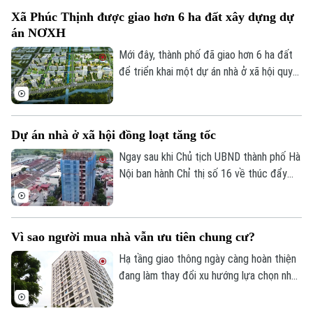
đồng, song thanh khoản vẫn khá trầm lắng.
Xã Phúc Thịnh được giao hơn 6 ha đất xây dựng dự
án NƠXH
Mới đây, thành phố đã giao hơn 6 ha đất
để triển khai một dự án nhà ở xã hội quy
mô lớn tại xã Phúc Thịnh, góp phần tăng
nguồn cung nhà ở trong thời gian tới.
Dự án nhà ở xã hội đồng loạt tăng tốc
Ngay sau khi Chủ tịch UBND thành phố Hà
Nội ban hành Chỉ thị số 16 về thúc đẩy
Chuyên mục
phát triển nhà ở xã hội, nhiều dự án trên
địa bàn đang tăng tốc thi công để hoàn
Thời sự
thành các mốc tiến độ đề ra.
Vì sao người mua nhà vẫn ưu tiên chung cư?
Hà Nội
Hà Nội
Hạ tầng giao thông ngày càng hoàn thiện
đang làm thay đổi xu hướng lựa chọn nhà
Chính trị
Nhịp sống Hà Nội
Thế giới
ở của người dân. Khảo sát mới của
Batdongsan.com.vn cho thấy, phân khúc
Xã hội