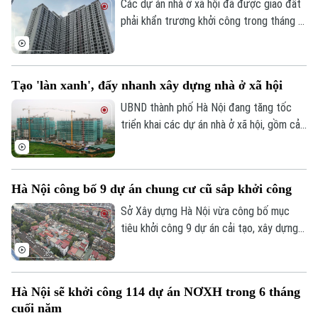
Các dự án nhà ở xã hội đã được giao đất
phải khẩn trương khởi công trong tháng 8;
dự án chậm triển khai phải rà soát lại năng
lực chủ đầu tư. Đó là chỉ đạo của Phó
Chủ tịch UBND thành phố Hà Nội Bùi Duy
Tạo 'làn xanh', đẩy nhanh xây dựng nhà ở xã hội
Cường tại cuộc họp về tình hình triển khai
các dự án đầu tư xây dựng và kết quả
UBND thành phố Hà Nội đang tăng tốc
giải phóng mặt bằng, giao đất các dự án
triển khai các dự án nhà ở xã hội, gồm cả
nhà ở xã hội trên địa bàn thành phố.
nhà để bán và cho thuê. Đến nay, toàn
thành phố có 147 dự án nhà ở xã hội và
nhà ở cho lực lượng vũ trang đã được
Hà Nội công bố 9 dự án chung cư cũ sắp khởi công
chấp thuận chủ trương đầu tư và giao chủ
đầu tư.
Sở Xây dựng Hà Nội vừa công bố mục
tiêu khởi công 9 dự án cải tạo, xây dựng
lại chung cư cũ trong năm 2026. Trong 9
dự án này có những khu có mật độ dân
cư lớn như: Khu tập thể Giảng Võ, Ngọc
Hà Nội sẽ khởi công 114 dự án NƠXH trong 6 tháng
Khánh, Thành Công (phường Giảng Võ);
cuối năm
Khu tập thể Ban Vật giá Chính phủ và tập