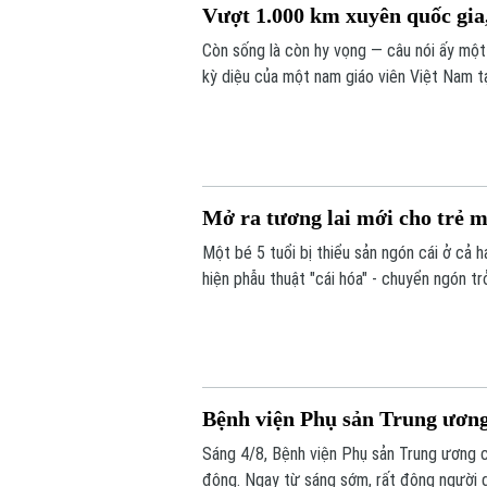
Vượt 1.000 km xuyên quốc gia,
Còn sống là còn hy vọng — câu nói ấy một
kỳ diệu của một nam giáo viên Việt Nam t
bác sĩ Bệnh viện Bạch Mai, một phép màu 
Mở ra tương lai mới cho trẻ m
Một bé 5 tuổi bị thiểu sản ngón cái ở cả 
hiện phẫu thuật "cái hóa" - chuyển ngón t
dùng đũa và tự chăm sóc bản thân, mở ra
cái bẩm sinh nặng.
Bệnh viện Phụ sản Trung ương 
Sáng 4/8, Bệnh viện Phụ sản Trung ương c
động. Ngay từ sáng sớm, rất đông người 