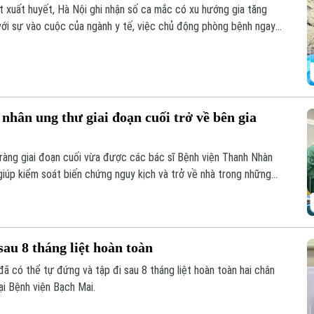
 xuất huyết, Hà Nội ghi nhận số ca mắc có xu hướng gia tăng
 với sự vào cuộc của ngành y tế, việc chủ động phòng bệnh ngay
là giải pháp quan trọng để ngăn chặn dịch lây lan.
nhân ung thư giai đoạn cuối trở về bên gia
ràng giai đoạn cuối vừa được các bác sĩ Bệnh viện Thanh Nhàn
iúp kiểm soát biến chứng nguy kịch và trở về nhà trong những
sau 8 tháng liệt hoàn toàn
đã có thể tự đứng và tập đi sau 8 tháng liệt hoàn toàn hai chân
ại Bệnh viện Bạch Mai.