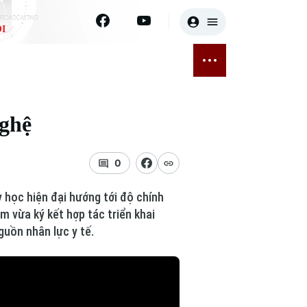
I
E
THỂ THAO
GIẢI TRÍ
ĐÃ PHÁT SÓNG
Bóng đá
Tin tức
nghệ
ỡng
Quần vợt
Sao
sức khỏe
Golf
Điện ảnh
0
Thời trang
 học hiện đại hướng tới độ chính
m vừa ký kết hợp tác triển khai
Âm nhạc
guồn nhân lực y tế.