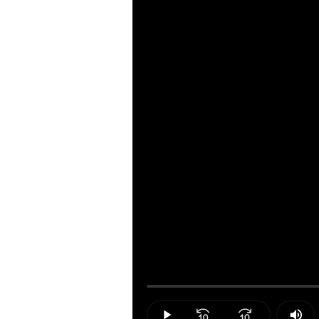
Loaded
:
0.00%