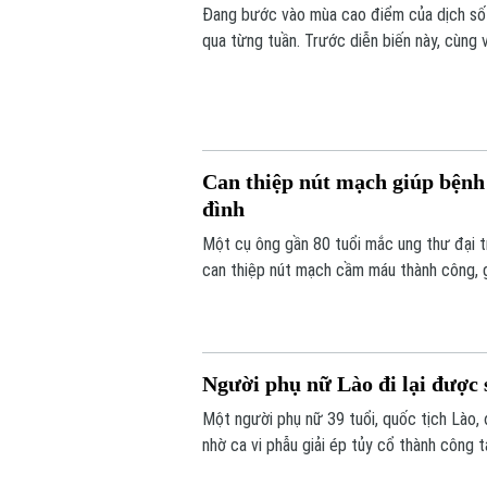
Đang bước vào mùa cao điểm của dịch sốt
qua từng tuần. Trước diễn biến này, cùng
từ mỗi gia đình, mỗi khu dân cư được xem 
Can thiệp nút mạch giúp bệnh 
đình
Một cụ ông gần 80 tuổi mắc ung thư đại t
can thiệp nút mạch cầm máu thành công, g
ngày cuối đời.
Người phụ nữ Lào đi lại được 
Một người phụ nữ 39 tuổi, quốc tịch Lào, 
nhờ ca vi phẫu giải ép tủy cổ thành công t