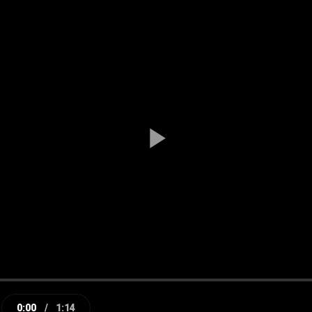
Play
Video
0:00
/
1:14