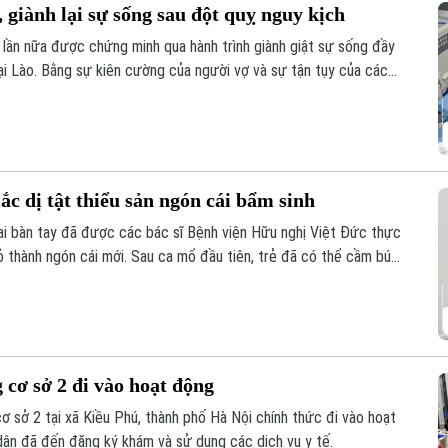
 giành lại sự sống sau đột quỵ nguy kịch
 lần nữa được chứng minh qua hành trình giành giật sự sống đầy
ại Lào. Bằng sự kiên cường của người vợ và sự tận tụy của các
đã thực sự xảy ra sau hành trình vượt 1.000 km xuyên đêm.
ắc dị tật thiểu sản ngón cái bẩm sinh
hai bàn tay đã được các bác sĩ Bệnh viện Hữu nghị Việt Đức thực
rỏ thành ngón cái mới. Sau ca mổ đầu tiên, trẻ đã có thể cầm bút,
 hy vọng phục hồi chức năng cho những trường hợp dị tật ngón
cơ sở 2 đi vào hoạt động
ơ sở 2 tại xã Kiều Phú, thành phố Hà Nội chính thức đi vào hoạt
dân đã đến đăng ký khám và sử dụng các dịch vụ y tế.