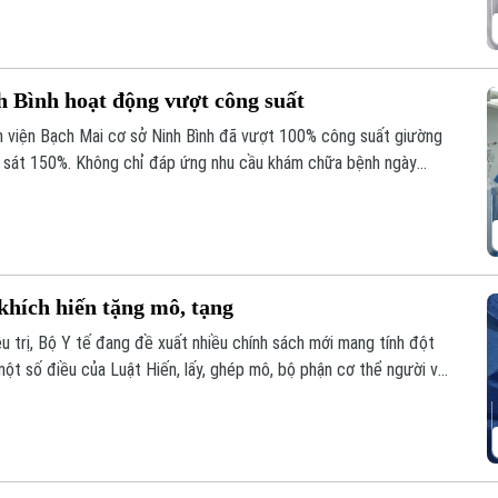
h Bình hoạt động vượt công suất
h viện Bạch Mai cơ sở Ninh Bình đã vượt 100% công suất giường
ến sát 150%. Không chỉ đáp ứng nhu cầu khám chữa bệnh ngày
giúp nhiều ca nhồi máu cơ tim, đột quỵ não... được cấp cứu, can
ng và giảm nguy cơ để lại di chứng cho người bệnh.
khích hiến tặng mô, tạng
u trị, Bộ Y tế đang đề xuất nhiều chính sách mới mang tính đột
ột số điều của Luật Hiến, lấy, ghép mô, bộ phận cơ thể người và