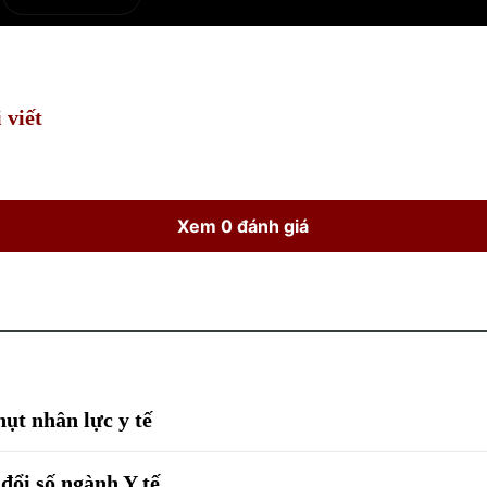
e
Current
Duration
Time
 viết
Xem 0 đánh giá
hụt nhân lực y tế
đổi số ngành Y tế