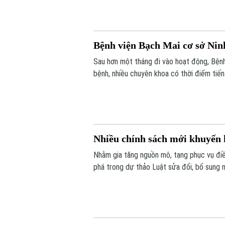
Bệnh viện Bạch Mai cơ sở Nin
Sau hơn một tháng đi vào hoạt động, Bện
bệnh, nhiều chuyên khoa có thời điểm ti
càng lớn, sự hiện diện của bệnh viện còn 
thiệp trong “giờ vàng”, mở thêm cơ hội số
Nhiều chính sách mới khuyến 
Nhằm gia tăng nguồn mô, tạng phục vụ điề
phá trong dự thảo Luật sửa đổi, bổ sung m
hiến, lấy xác.