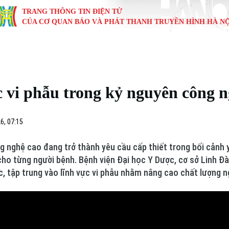
TRANG THÔNG TIN ĐIỆN TỬ
CỦA CƠ QUAN BÁO VÀ PHÁT THANH TRUYỀN HÌNH HÀ NỘ
KINH TẾ
NHÀ ĐẤT
TÀU VÀ XE
GIÁO DỤC
VĂN HÓA
SỨC KHỎ
i
Tin tức
Tin tức
Ô tô
Tin tức
Tin tức
Y tế
c vi phẫu trong kỷ nguyên công 
ự
Cafe sáng
Đầu tư
Tàu
Tuyển sinh
Làng nghề
Dinh dư
Nội
Tài chính Ngân hàng
Căn hộ
Xe máy
Hướng nghiệp
Di tích
Tư vấn 
6, 07:15
iệt 4 phương
Doanh nghiệp
Đất đai
Thị trường
g nghệ cao đang trở thành yêu cầu cấp thiết trong bối cảnh y
 cho từng người bệnh. Bệnh viện Đại học Y Dược, cơ sở Linh Đà
Kinh nghiệm
Đánh giá
c, tập trung vào lĩnh vực vi phẫu nhằm nâng cao chất lượng n