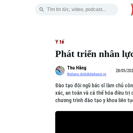
Thứ Năm
THỜI SỰ
HÀ NỘI
THẾ GIỚI
06 Tháng 08, 2026
Hà Nội
Nhịp sống Hà Nộ
Tin tức
Y tế
Phát triển nhân lự
Chính trị
Người Hà Nội
Quân s
Thu Hằng
Xã hội
Khoảnh khắc Hà 
Hồ sơ
28/05/202
thuhang.dinh@daihanoi.vn
An ninh trật tự
Ẩm thực
Người V
Đào tạo đội ngũ bác sĩ làm chủ côn
xác, an toàn và cá thể hóa điều trị
Công nghệ
chương trình đào tạo y khoa liên tụ
Skip Ad