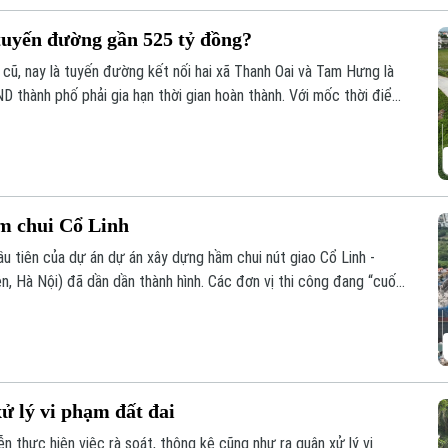
 tuyến đường gần 525 tỷ đồng?
cũ, nay là tuyến đường kết nối hai xã Thanh Oai và Tam Hưng là
ND thành phố phải gia hạn thời gian hoàn thành. Với mốc thời điểm
ông trình có tổng mức đầu tư gần 524 tỷ đồng này liệu có đảm
tục tồn tại cảnh rào tôn, “đắp chiếu”?
ầm chui Cổ Linh
u tiên của dự án dự án xây dựng hầm chui nút giao Cổ Linh -
, Hà Nội) đã dần dần thành hình. Các đơn vị thi công đang “cuốn
 cùng hệ thống hạ tầng kỹ thuật theo đúng kế hoạch.
ử lý vi phạm đất đai
 thực hiện việc rà soát, thông kê cũng như ra quân xử lý vi