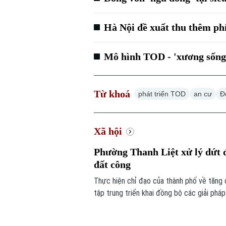
Hà Nội đề xuất thu thêm p
Mô hình TOD - 'xương sống'
Từ khoá
phát triển TOD
an cư
Đ
Xã hội
Phường Thanh Liệt xử lý dứt đ
đất công
Thực hiện chỉ đạo của thành phố về tăng 
tập trung triển khai đồng bộ các giải phá
nghiệp, đất công do Nhà nước quản lý.