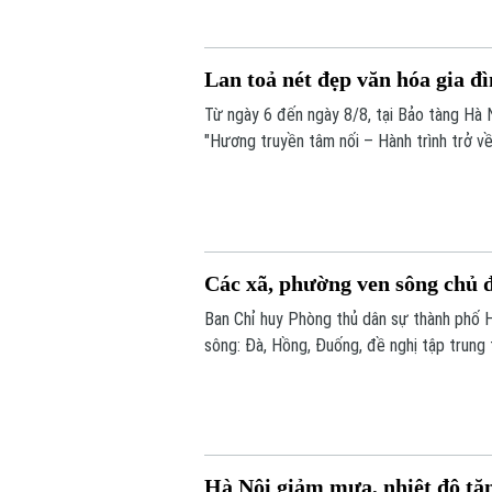
Lan toả nét đẹp văn hóa gia đ
Từ ngày 6 đến ngày 8/8, tại Bảo tàng Hà N
"Hương truyền tâm nối – Hành trình trở về
nhóm sinh viên ngành Quản trị truyền thô
Các xã, phường ven sông chủ đ
Ban Chỉ huy Phòng thủ dân sự thành phố 
sông: Đà, Hồng, Đuống, đề nghị tập trung 
chứa thủy điện Hòa Bình.
Hà Nội giảm mưa, nhiệt độ tă