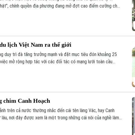
m thật", chính quyền địa phương đang mở đợt cao điểm cưỡng chế,
lấn chiếm đất nông nghiệp, đất công tồn tại nhiều năm qua.
u lịch Việt Nam ra thế giới
ng duy trì đà tăng trưởng mạnh và đặt mục tiêu đón khoảng 25
 việc mở rộng hợp tác với các đối tác có mạng lưới toàn cầu
 cao hiệu quả xúc tiến, quảng bá điểm đến.
ng chim Canh Hoạch
cảnh trên cả nước thường nhắc đến cái tên làng Vác, hay Canh
 lâu, nơi đây được xem là một trong những cái nôi của nghề làm
 chỉ đáp ứng nhu cầu nuôi chim mà còn thể hiện trình độ chế
im và óc thẩm mỹ của người thợ.