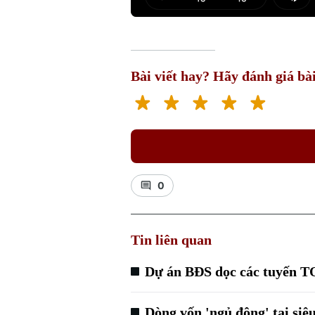
Play
Mut
Bài viết hay? Hãy đánh giá bài
0
Tin liên quan
Dự án BĐS dọc các tuyến T
Dòng vốn 'ngủ đông' tại si