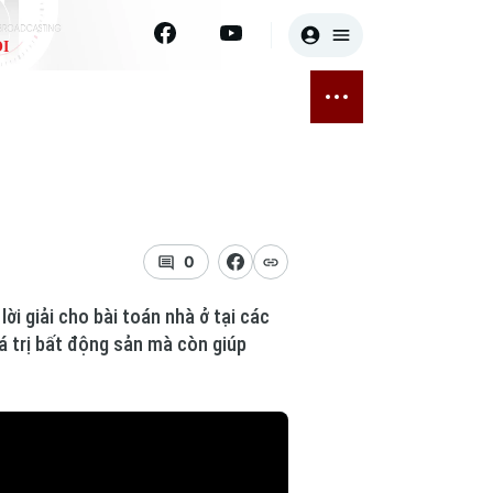
I
E
THỂ THAO
GIẢI TRÍ
ĐÃ PHÁT SÓNG
Bóng đá
Tin tức
ỡng
Quần vợt
Sao
sức khỏe
Golf
Điện ảnh
0
Thời trang
ời giải cho bài toán nhà ở tại các
iá trị bất động sản mà còn giúp
Âm nhạc