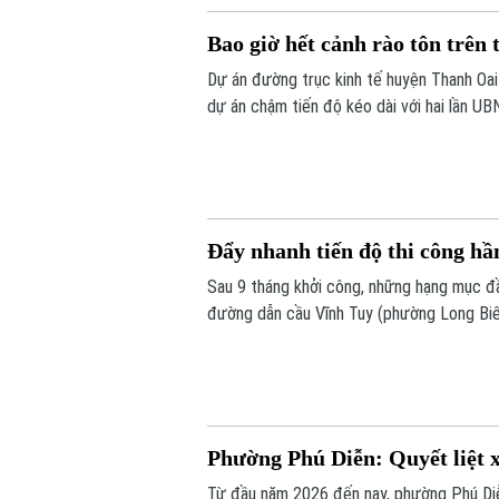
Bao giờ hết cảnh rào tôn trên
Dự án đường trục kinh tế huyện Thanh Oai 
dự án chậm tiến độ kéo dài với hai lần UB
phải đưa vào khai thác trong năm 2026, c
bảo đúng tiến độ như chỉ đạo hay sẽ tiếp 
Đẩy nhanh tiến độ thi công h
Sau 9 tháng khởi công, những hạng mục đầ
đường dẫn cầu Vĩnh Tuy (phường Long Biên
chiếu” triển khai kết cấu hầm, đường dẫn
Phường Phú Diễn: Quyết liệt x
Từ đầu năm 2026 đến nay, phường Phú Diễn