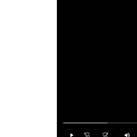
Loaded
:
15.64%