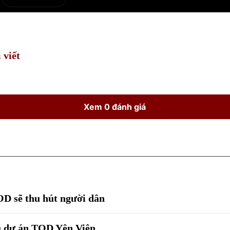
e
Current
Duration
Time
 viết
Xem 0 đánh giá
OD sẽ thu hút người dân
êu dự án TOD Yên Viên