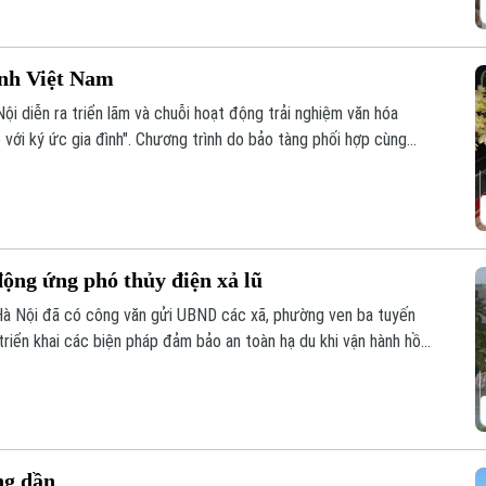
ình Việt Nam
ội diễn ra triển lãm và chuỗi hoạt động trải nghiệm văn hóa
 với ký ức gia đình". Chương trình do bảo tàng phối hợp cùng
ng đa phương tiện, Trường Đại học FPT Hà Nội thực hiện.
ộng ứng phó thủy điện xả lũ
Hà Nội đã có công văn gửi UBND các xã, phường ven ba tuyến
triển khai các biện pháp đảm bảo an toàn hạ du khi vận hành hồ
ng dần