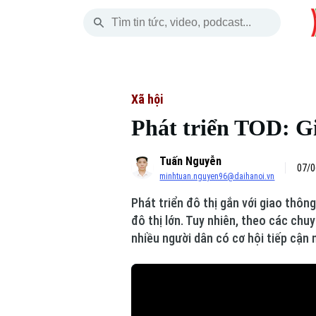
Thứ Sáu
THỜI SỰ
HÀ NỘI
THẾ GIỚI
07 Tháng 08, 2026
Hà Nội
Nhịp sống Hà Nộ
Tin tức
Xã hội
Phát triển TOD: Gi
Chính trị
Người Hà Nội
Quân s
Tuấn Nguyễn
Xã hội
Khoảnh khắc Hà 
Hồ sơ
07/0
minhtuan.nguyen96@daihanoi.vn
An ninh trật tự
Ẩm thực
Người V
Phát triển đô thị gắn với giao thôn
đô thị lớn. Tuy nhiên, theo các chu
Công nghệ
nhiều người dân có cơ hội tiếp cận 
Skip Ad