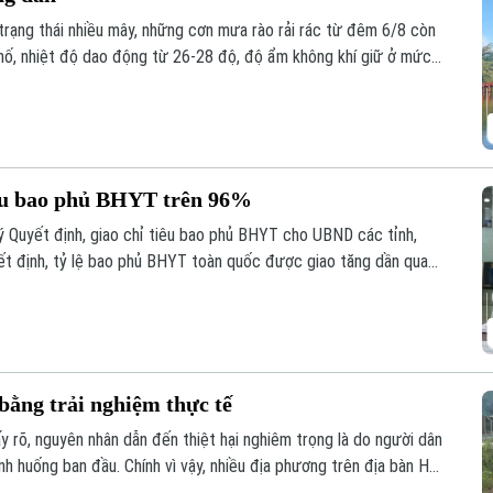
ì trạng thái nhiều mây, những cơn mưa rào rải rác từ đêm 6/8 còn
phố, nhiệt độ dao động từ 26-28 độ, độ ẩm không khí giữ ở mức
êu bao phủ BHYT trên 96%
 Quyết định, giao chỉ tiêu bao phủ BHYT cho UBND các tỉnh,
ết định, tỷ lệ bao phủ BHYT toàn quốc được giao tăng dần qua
ợc giao chỉ tiêu ở mức cao như Hà Nội đạt 96,25%, TP Hồ Chí
tỉnh, thành phố đều phải hoàn thành mục tiêu bao phủ BHYT
bằng trải nghiệm thực tế
y rõ, nguyên nhân dẫn đến thiệt hại nghiêm trọng là do người dân
ình huống ban đầu. Chính vì vậy, nhiều địa phương trên địa bàn Hà
cháy, chữa cháy, từ nghe phổ biến sang trực tiếp trải nghiệm,