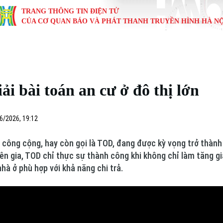
TRANG THÔNG TIN ĐIỆN TỬ
CỦA CƠ QUAN BÁO VÀ PHÁT THANH TRUYỀN HÌNH HÀ NỘ
KINH TẾ
NHÀ ĐẤT
TÀU VÀ XE
GIÁO DỤC
VĂN HÓA
SỨC KHỎ
i
Tin tức
Tin tức
Ô tô
Tin tức
Tin tức
Y tế
ải bài toán an cư ở đô thị lớn
ự
Cafe sáng
Đầu tư
Tàu
Tuyển sinh
Làng nghề
Dinh dư
Nội
Tài chính Ngân hàng
Căn hộ
Xe máy
Hướng nghiệp
Di tích
Tư vấn 
6/2026, 19:12
iệt 4 phương
Doanh nghiệp
Đất đai
Thị trường
g công cộng, hay còn gọi là TOD, đang được kỳ vọng trở thành l
yên gia, TOD chỉ thực sự thành công khi không chỉ làm tăng g
Kinh nghiệm
Đánh giá
nhà ở phù hợp với khả năng chi trả.