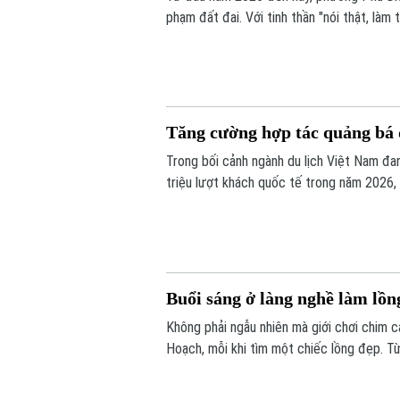
phạm đất đai. Với tinh thần "nói thật, là
giải tỏa các trường hợp vi phạm đất đai, 
Tăng cường hợp tác quảng bá d
Trong bối cảnh ngành du lịch Việt Nam đa
triệu lượt khách quốc tế trong năm 2026,
được xem là giải pháp quan trọng để nâng
Buổi sáng ở làng nghề làm lồ
Không phải ngẫu nhiên mà giới chơi chim 
Hoạch, mỗi khi tìm một chiếc lồng đẹp. Từ
lồng chim ở Việt Nam. Mỗi sản phẩm không
tác, sự am hiểu tập tính của từng loài ch