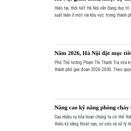
Hiện tại, thời tiết Hà Nội vẫn đang duy tr
xuất hiện ở một vài khu vực trong thành 
cao trên 90% khiến cảm giác hơi ẩm ướt.
Năm 2026, Hà Nội đặt mục ti
Phó Thủ tướng Phạm Thị Thanh Trà vừa ký
thành phố giai đoạn 2026-2030. Theo quy
từng năm. Năm 2026, nhiều địa phương đư
Minh đạt 96%. Đến năm 2030, tất cả các 
100%.
Nâng cao kỹ năng phòng cháy 
Sau nhiều vụ hỏa hoạn chúng ta có thể thấ
thiếu kỹ năng thoát nạn, sơ cứu và xử lý t
Nội đang đổi mới cách tuyên truyền phòng 