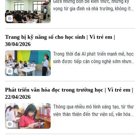
được cả xã hội quan tâm.
Giữa những bộn bề kiến thức, những kỳ
vọng từ gia đình và nhà trường, không ít
em nhỏ đã rơi vào trạng thái căng thẳng,
lo âu kéo dài. Việc cân bằng giữa học tập
và các hoạt động thể chất, tinh thần
Trang bị kỹ năng số cho học sinh | Vì trẻ em |
không chỉ giúp các em giảm bớt áp lực
30/04/2026
mà còn tăng cường hiệu quả tiếp thu.
Trong thời đại AI phát triển mạnh mẽ, học
sinh được tiếp cận công nghệ sớm nhưng
cũng đối mặt với không ít thách thức từ
môi trường số. Vì vậy, việc trang bị kỹ
năng số cho học sinh là cần thiết, giúp
Phát triển văn hóa đọc trong trường học | Vì trẻ em |
các em từng bước làm chủ công nghệ và
22/04/2026
thích ứng với thời đại AI.
Thông qua nhiều mô hình sáng tạo, từ thư
viện thân thiện đến thư viện số, văn hóa
đọc đang từng bước lan tỏa, góp phần
hình thành nền tảng tri thức và phát triển
Liên hệ đường dây nóng (bấm để gọi)
toàn diện cho thế hệ trẻ.