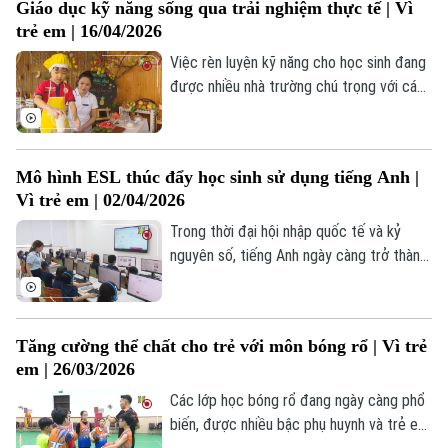
Giáo dục kỹ năng sống qua trải nghiệm thực tế | Vì
Tòa soạn
Tòa soạn
trẻ em | 16/04/2026
0865.116.699 (hotline)
0865.116.699
Việc rèn luyện kỹ năng cho học sinh đang
được nhiều nhà trường chú trọng với cách
tiếp cận linh hoạt và gần gũi hơn. Không
chỉ học kiến thức, học sinh còn được
tham gia các hoạt động thực hành, xử lý
Mô hình ESL thúc đẩy học sinh sử dụng tiếng Anh |
tình huống và tương tác thực tế. Những
Vì trẻ em | 02/04/2026
cách làm này đang mang lại nhiều chuyển
biến tích cực trong quá trình học tập của
Trong thời đại hội nhập quốc tế và kỷ
các em.
nguyên số, tiếng Anh ngày càng trở thành
ngôn ngữ thứ hai trong môi trường học
đường. Từ lớp học đến các hoạt động
ngoại khóa, học sinh có cơ hội tiếp cận và
Tăng cường thể chất cho trẻ với môn bóng rổ | Vì trẻ
sử dụng tiếng Anh một cách tự nhiên, sinh
em | 26/03/2026
động. Tiếng Anh đang trở thành công cụ
để các em khám phá, trải nghiệm và phát
Các lớp học bóng rổ đang ngày càng phổ
triển kỹ năng toàn diện.
biến, được nhiều bậc phụ huynh và trẻ em