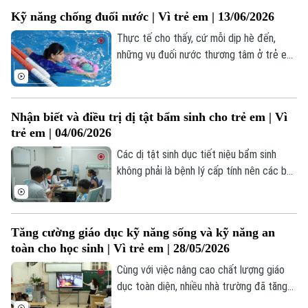
Y tế
Thể thao
Đánh giá
Kỹ năng chống đuối nước | Vì trẻ em | 13/06/2026
Di tích
Dinh dưỡng
Thực tế cho thấy, cứ mỗi dịp hè đến,
Bóng đá
Giải trí
những vụ đuối nước thương tâm ở trẻ em
Tư vấn sức khỏe
lại gióng lên hồi chuông cảnh báo đối với
Quần vợt
Tin tức
Đã phát sóng
gia đình và toàn xã hội. Điều đáng nói,
nhiều trường hợp hoàn toàn có thể được
Golf
Sao
Nhận biết và điều trị dị tật bẩm sinh cho trẻ em | Vì
phòng tránh nếu trẻ được trang bị kiến
trẻ em | 04/06/2026
thức, kỹ năng an toàn trong môi trường
Điện ảnh
nước cũng như sự giám sát kịp thời của
Các dị tật sinh dục tiết niệu bẩm sinh
người lớn.
không phải là bệnh lý cấp tính nên các bậc
Thời trang
cha mẹ thường bỏ qua. Việc phát hiện và
điều trị muộn sẽ gây nhiều biến chứng và
Âm nhạc
hậu quả ảnh hưởng trực tiếp đến sức
Tăng cường giáo dục kỹ năng sống và kỹ năng an
khỏe và đời sống của trẻ.
toàn cho học sinh | Vì trẻ em | 28/05/2026
Cùng với việc nâng cao chất lượng giáo
dục toàn diện, nhiều nhà trường đã tăng
cường giáo dục kỹ năng sống và kỹ năng