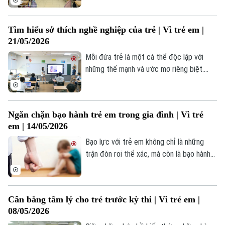
an toàn cho học sinh bằng nhiều hình thức
phong phú, gắn với thực tiễn học tập và
Tìm hiểu sở thích nghề nghiệp của trẻ | Vì trẻ em |
sinh hoạt hằng ngày. Các nội dung giúp
21/05/2026
học sinh từng bước hình thành kỹ năng
nhận diện tình huống, lựa chọn cách ứng
Mỗi đứa trẻ là một cá thể độc lập với
xử phù hợp và nâng cao khả năng tự bảo
những thế mạnh và ước mơ riêng biệt.
vệ bản thân.
Việc tìm hiểu sở thích nghề nghiệp của
con không phải để gò ép con vào một
khuôn mẫu thành công định sẵn, mà là để
Ngăn chặn bạo hành trẻ em trong gia đình | Vì trẻ
trao cho con cơ hội được làm những gì
Theo dõi Hà Nội On
em | 14/05/2026
mình yêu thích và phát huy tối đa năng lực
bản thân.
Bạo lực với trẻ em không chỉ là những
trận đòn roi thể xác, mà còn là bạo hành
tinh thần, hay sự thờ ơ, thiếu quan tâm từ
chính những người thân yêu nhất. Tình
trạng bạo lực trẻ em hiện nay vẫn đang
Cân bằng tâm lý cho trẻ trước kỳ thi | Vì trẻ em |
diễn biến phức tạp, để lại nhiều hệ lụy đau
08/05/2026
lòng và trở thành vấn đề nhức nhối cần