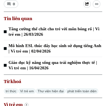
0
Tin liên quan
Tăng cường thể chất cho trẻ với môn bóng rổ | Vì
trẻ em | 26/03/2026
Mô hình ESL thúc đẩy học sinh sử dụng tiếng Anh
| Vì trẻ em | 02/04/2026
Giáo dục kỹ năng sống qua trải nghiệm thực tế |
Vì trẻ em | 16/04/2026
Từ khoá
Chuyên mục
trí thức
Vì trẻ em
Thư viện hiện đại
phát triển toàn diện
Thời sự
Vì trẻ em
Hà Nội
Hà Nội