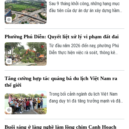
trong năm 2026, công trình có tổng mức
Sau 9 tháng khởi công, những hạng mục
đầu tư gần 524 tỷ đồng này liệu có đảm
đầu tiên của dự án dự án xây dựng hầm
bảo đúng tiến độ như chỉ đạo hay sẽ tiếp
chui nút giao Cổ Linh - đường dẫn cầu
tục tồn tại cảnh rào tôn, “đắp chiếu”?
Vĩnh Tuy (phường Long Biên, Hà Nội) đã
dần dần thành hình. Các đơn vị thi công
Phường Phú Diễn: Quyết liệt xử lý vi phạm đất đai
đang “cuốn chiếu” triển khai kết cấu hầm,
đường dẫn cùng hệ thống hạ tầng kỹ
Từ đầu năm 2026 đến nay, phường Phú
thuật theo đúng kế hoạch.
Diễn thực hiện việc rà soát, thông kê
cũng như ra quân xử lý vi phạm đất đai.
Với tinh thần "nói thật, làm thật", chính
quyền địa phương đang mở đợt cao điểm
Tăng cường hợp tác quảng bá du lịch Việt Nam ra
cưỡng chế, giải tỏa các trường hợp vi
thế giới
phạm đất đai, lấn chiếm đất nông nghiệp,
đất công tồn tại nhiều năm qua.
Trong bối cảnh ngành du lịch Việt Nam
đang duy trì đà tăng trưởng mạnh và đặt
mục tiêu đón khoảng 25 triệu lượt khách
quốc tế trong năm 2026, việc mở rộng
hợp tác với các đối tác có mạng lưới toàn
Buổi sáng ở làng nghề làm lồng chim Canh Hoạch
cầu được xem là giải pháp quan trọng để