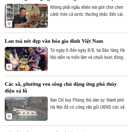
nâng cao hiệu quả xúc tiến, quảng bá
Không phải ngẫu nhiên mà giới chơi chim
điểm đến.
cảnh trên cả nước thường nhắc đến cái
tên làng Vác, hay Canh Hoạch, mỗi khi tìm
một chiếc lồng đẹp. Từ lâu, nơi đây được
xem là một trong những cái nôi của nghề
Lan toả nét đẹp văn hóa gia đình Việt Nam
làm lồng chim ở Việt Nam. Mỗi sản phẩm
không chỉ đáp ứng nhu cầu nuôi chim mà
Từ ngày 6 đến ngày 8/8, tại Bảo tàng Hà
còn thể hiện trình độ chế tác, sự am hiểu
Nội diễn ra triển lãm và chuỗi hoạt động
tập tính của từng loài chim và óc thẩm mỹ
trải nghiệm văn hóa "Hương truyền tâm
của người thợ.
nối – Hành trình trở về với ký ức gia đình".
Chương trình do bảo tàng phối hợp cùng
Các xã, phường ven sông chủ động ứng phó thủy
nhóm sinh viên ngành Quản trị truyền
điện xả lũ
thông đa phương tiện, Trường Đại học
FPT Hà Nội thực hiện.
Ban Chỉ huy Phòng thủ dân sự thành phố
Hà Nội đã có công văn gửi UBND các xã,
phường ven ba tuyến sông: Đà, Hồng,
Đuống, đề nghị tập trung triển khai các
biện pháp đảm bảo an toàn hạ du khi vận