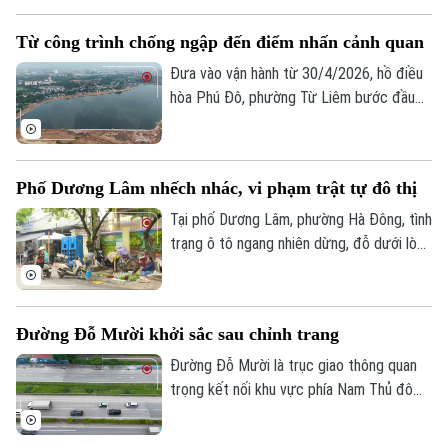
ban đầu. Chính vì vậy, nhiều địa phương
Từ công trình chống ngập đến điểm nhấn cảnh quan
trên địa bàn Hà Nội đang đổi mới cách
tuyên truyền phòng cháy, chữa cháy, từ
Đưa vào vận hành từ 30/4/2026, hồ điều
nghe phổ biến sang trực tiếp trải nghiệm,
hòa Phú Đô, phường Từ Liêm bước đầu
thực hành.
đã phát huy hiệu quả trong việc điều tiết
nước, góp phần giảm tình trạng ngập úng
tại khu vực phía Tây Thủ đô.
Phố Dương Lâm nhếch nhác, vi phạm trật tự đô thị
Tại phố Dương Lâm, phường Hà Đông, tình
trạng ô tô ngang nhiên dừng, đỗ dưới lòng
đường, chợ cóc tự phát bày bán tràn lan
trên vỉa hè, chiếm hết lối đi của người đi
bộ đang diễn ra ngang nhiên . Người dân
Đường Đỗ Mười khởi sắc sau chỉnh trang
đã nhiều lần phản ánh, lực lượng chức
năng cũng không ít lần ra quân xử lý,
Đường Đỗ Mười là trục giao thông quan
nhưng vi phạm vẫn liên tục tái diễn ngay
trọng kết nối khu vực phía Nam Thủ đô
sau khi các đợt kiểm tra kết thúc.
với trung tâm thành phố và các tuyến
vành đai. Đến nay, tuyến đường đã khoác