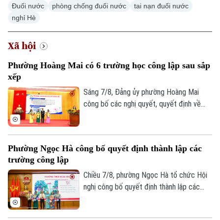
Đuối nước
phòng chống đuối nước
tai nạn đuối nước
nghỉ Hè
Xã hội
Phường Hoàng Mai có 6 trường học công lập sau sắp
xếp
Sáng 7/8, Đảng ủy phường Hoàng Mai
công bố các nghị quyết, quyết định về
sắp xếp, tổ chức lại các cơ sở giáo dục
công lập và thành lập tổ chức cơ sở Đảng
tại các đơn vị này. Với 9 trường thuộc
Phường Ngọc Hà công bố quyết định thành lập các
diện sắp xếp được tổ chức lại thành bốn
trường công lập
trường, phường Hoàng Mai đã đạt tỷ lệ
giảm 55%, vượt yêu cầu Ủy ban nhân dân
Chiều 7/8, phường Ngọc Hà tổ chức Hội
thành phố Hà Nội đề ra.
nghị công bố quyết định thành lập các
trường mầm non, tiểu học, THCS công lập
và công tác sắp xếp cán bộ trên địa bàn