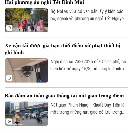
Hai phương án nghỉ Tết Đinh Mùi
bộ tại ga Nội địa T1 và ga Quốc tế T2,
phương án mới được kỳ vọng giải quyết
Bộ Nội vụ vừa có văn bản lấy ý kiến các
tình trạng ùn tắc đã tồn tại trong thời
bộ, ngành về phương án nghỉ Tết Nguyên
gian dài, đồng thời nâng cao hiệu quả khai
đán Đinh Mùi 2027. Theo đó, cơ quan
thác, bảo đảm an ninh, an toàn hàng
soạn thảo đề xuất hai phương án nghỉ Tết,
không.
với thời gian nghỉ liên tục lần lượt là 7
Xe vận tải được gia hạn thời điểm xử phạt thiết bị
ngày hoặc 10 ngày.
ghi hình
Nghị định số 238/2026 của Chính phủ, có
hiệu lực từ ngày 15/8, bổ sung lộ trình xử
phạt đối với các vi phạm liên quan đến
thiết bị ghi nhận hình ảnh trên xe kinh
doanh vận tải. Theo đó, doanh nghiệp và
Bảo đảm an toàn giao thông tại nút giao trọng điểm
chủ phương tiện sẽ có thêm thời gian
chuẩn bị trước khi các quy định xử phạt
Nút giao Phạm Hùng - Khuất Duy Tiến là
chính thức được áp dụng.
một trong những nút giao có lưu lượng
phương tiện lớn nhất khu vực cửa ngõ
phía Tây của Thủ đô. Cơ quan Báo và Phát