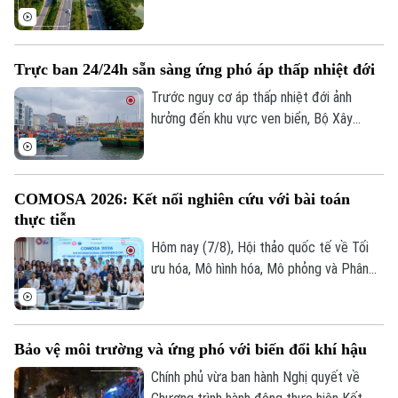
Phương tập trung đẩy nhanh tiến độ.
đã trình Quốc hội xem xét chủ trương đầu
tư Dự án đường Vành đai 5 - Vùng Thủ đô
Hà Nội với tổng mức đầu tư sơ bộ hơn
Trực ban 24/24h sẵn sàng ứng phó áp thấp nhiệt đới
288.000 tỷ đồng. Đây là công trình giao
thông trọng điểm, được kỳ vọng tạo
Trước nguy cơ áp thấp nhiệt đới ảnh
động lực phát triển kinh tế - xã hội và
hưởng đến khu vực ven biển, Bộ Xây
tăng cường kết nối liên vùng.
dựng vừa gửi công điện yêu cầu các địa
phương, đơn vị khẩn trương rà soát hạ
tầng, bảo đảm an toàn giao thông, công
COMOSA 2026: Kết nối nghiên cứu với bài toán
trình xây dựng và duy trì trực ban 24/24h
thực tiễn
để sẵn sàng ứng phó.
Hôm nay (7/8), Hội thảo quốc tế về Tối
ưu hóa, Mô hình hóa, Mô phỏng và Phân
tích dữ liệu - COMOSA 2026 khai mạc tại
Hà Nội. Hội thảo diễn ra trong hai ngày,
quy tụ gần 100 nhà khoa học, nhà nghiên
Bảo vệ môi trường và ứng phó với biến đổi khí hậu
cứu và chuyên gia trong nước, quốc tế
cùng trao đổi các giải pháp đưa kết quả
Chính phủ vừa ban hành Nghị quyết về
nghiên cứu vào giải quyết những bài toán