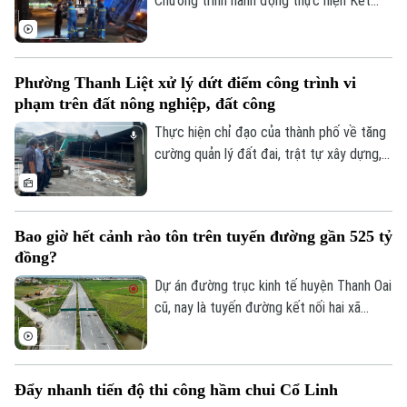
Chương trình hành động thực hiện Kết
của doanh nghiệp và xã hội.
luận số 75 của Ban Chấp hành Trung ương
Đảng khóa XIV về bảo vệ môi trường và
ứng phó với biến đổi khí hậu.
Phường Thanh Liệt xử lý dứt điểm công trình vi
phạm trên đất nông nghiệp, đất công
Thực hiện chỉ đạo của thành phố về tăng
cường quản lý đất đai, trật tự xây dựng,
phường Thanh Liệt đang tập trung triển
khai đồng bộ các giải pháp nhằm xử lý
dứt điểm các công trình vi phạm trên đất
Bao giờ hết cảnh rào tôn trên tuyến đường gần 525 tỷ
nông nghiệp, đất công do Nhà nước quản
đồng?
lý.
Liên hệ đường dây nóng (bấm để gọi)
Dự án đường trục kinh tế huyện Thanh Oai
Tòa soạn
Tòa soạn
cũ, nay là tuyến đường kết nối hai xã
Thanh Oai và Tam Hưng là dự án chậm
0865.116.699 (hotline)
0865.116.699
tiến độ kéo dài với hai lần UBND thành
phố phải gia hạn thời gian hoàn thành. Với
Đẩy nhanh tiến độ thi công hầm chui Cổ Linh
mốc thời điểm phải đưa vào khai thác