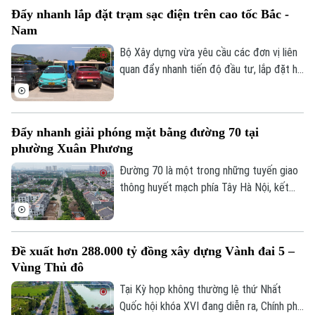
thanh, Truyền hình Hà Nội sẽ cập nhật
Đẩy nhanh lắp đặt trạm sạc điện trên cao tốc Bắc -
thông tin chi tiết về tình hình và công tác
Nam
phân luồng đảm bảo an toàn giao thông
tại đây.
Bộ Xây dựng vừa yêu cầu các đơn vị liên
quan đẩy nhanh tiến độ đầu tư, lắp đặt hệ
thống trạm sạc xe điện tại các trạm dừng
nghỉ trên tuyến cao tốc Bắc - Nam phía
Theo dõi Hà Nội On
Đông, đáp ứng nhu cầu sử dụng phương
Đẩy nhanh giải phóng mặt bằng đường 70 tại
tiện điện đang ngày càng gia tăng.
phường Xuân Phương
Đường 70 là một trong những tuyến giao
thông huyết mạch phía Tây Hà Nội, kết
nối nhiều khu đô thị, khu công nghiệp và
các tuyến vành đai. Tuy nhiên, nhiều năm
qua, tình trạng quá tải, ùn tắc kéo dài đã
Đề xuất hơn 288.000 tỷ đồng xây dựng Vành đai 5 –
ảnh hưởng lớn đến việc đi lại và phát triển
Vùng Thủ đô
kinh tế-xã hội của khu vực. Để sớm triển
khai dự án mở rộng tuyến đường, công
Tại Kỳ họp không thường lệ thứ Nhất
tác GPMB đang được phường Xuân
Quốc hội khóa XVI đang diễn ra, Chính phủ