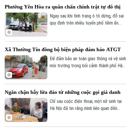
thử nghiệm thiết bị bay không người lái
Phường Yên Hòa ra quân chấn chỉnh trật tự đô thị
nhằm nâng cao hiệu quả giám sát trật tự
giao thông, trật tự đô thị trên địa bàn
Ngay sau khi tình trạng ô tô dừng, đỗ sai
Thành phố.
quy định trên nhiều tuyến phố tiềm ẩn
nguy cơ ùn tắc, mất an toàn giao thông
được phản ánh, UBND phường Yên Hòa
đã chỉ đạo các lực lượng chức năng đồng
Xã Thường Tín đồng bộ biện pháp đảm bảo ATGT
loạt ra quân chấn chỉnh, xử lý nghiêm các
vi phạm về trật tự đô thị.
Để đảm bảo an toàn giao thông và vệ sinh
môi trường trong bối cảnh thành phố Hà
Nội hiện đang triển khai thi công nhiều
công trình trọng điểm, chính quyền xã
Thường Tín đã phối hợp với các cơ quan
Ngăn chặn bẫy lừa đảo từ những cuộc gọi giả danh
chức năng triển khai đồng bộ nhiều giải
pháp nhằm hạn chế tình trạng ô nhiễm môi
Chỉ sau cuộc điện thoại, một nữ sinh tại
trường.
Hà Nội đã tin rằng mình liên quan đến
Bản quyền thuộc về Cơ quan Báo và Phát thanh Truyền hình Hà Nội Giấy
đường dây ma túy và phải chứng minh sự
phép số: Số 63/GP-TTDT, cấp ngày 10/05/2023
trong sạch bằng cách chuyển tiền vào tài
TRANG THÔNG TIN ĐIỆN TỬ
khoản do các đối tượng chỉ định. May