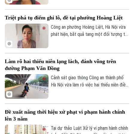
Nguyễn Văn Dũng, sinh năm 1979, bị phát
hiện đang tang trữ 0,441 gam heroin tại
Triệt phá tụ điểm ghi lô, đề tại phường Hoàng Liệt
khu vực ngã ba đường Thượng Hội - Tân
Lập.
Công an phường Hoàng Liệt, Hà Nội vừa
phát hiện, bắt quả tang một đối tượng tổ
chức đánh bạc dưới hình thức ghi số lô,
đề.
Làm rõ hai thiếu niên lạng lách, đánh võng trên
đường Phạm Văn Đồng
Cảnh sát giao thông Công an thành phố
Hà Nội vừa làm rõ việc hai thiếu niên điều
khiển xe máy lạng lách, đánh võng trên
đường Phạm Văn Đồng, gây nguy hiểm
cho người tham gia giao thông.
Đề xuất nâng thời hiệu xử phạt vi phạm hành chính
lên 3 năm
Tại dự thảo Luật Xử lý vi phạm hành chính