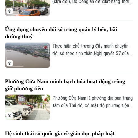
(sửa đổi), Bộ Công an đề xuất nâng thời
hiệu xử phạt vi phạm hành chính lên 3 năm
nhằm ngăn chặn chủ phương tiện vi phạm
giao thông lợi dụng kẽ hở để né “phạt
Ứng dụng chuyển đổi số trong quản lý bến, bãi
nguội” khi đăng kiểm.
đường thuỷ
Thực hiện chủ trương đẩy mạnh chuyển
đổi số theo tinh thần Nghị quyết 57 của
Trung ương, lực lượng Cảnh sát đường
thủy - Công an Thành phố Hà Nội đã hoàn
thành việc số hóa toàn bộ bến thủy nội
Phường Cửa Nam minh bạch hóa hoạt động trông
địa, bến bãi tập kết vật liệu xây dựng trên
giữ phương tiện
tuyến quản lý.
Phường Cửa Nam là phường địa bàn trung
tâm của Thủ đô, có mật độ phương tiện
lớn với nhiều bệnh viện, trường học, cơ
quan, trung tâm dịch vụ khiến nhu cầu gửi
xe tăng cao. Thời gian qua, phường Cửa
Hệ sinh thái số quốc gia về giáo dục pháp luật
Nam đã triển khai đồng bộ nhiều giải pháp