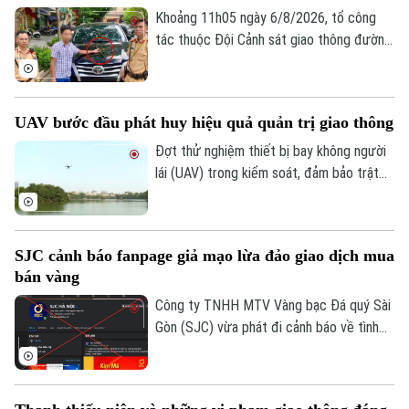
hành vi dán đề can, thay đổi biển số xe sẽ
Khoảng 11h05 ngày 6/8/2026, tổ công
bị phạt 6 triệu đồng.
tác thuộc Đội Cảnh sát giao thông đường
bộ số 1 Phòng Cảnh sát giao thông (Công
an thành phố Hà Nội) làm nhiệm vụ trên
phố Hai Bà Trưng đã phát hiện ô tô nhãn
UAV bước đầu phát huy hiệu quả quản trị giao thông
hiệu Toyota Fortuner, biển kiểm soát 17A-
080.51 đỗ xe tại vị trí có biển cấm đỗ và
Đợt thử nghiệm thiết bị bay không người
tiến hành kiểm tra theo quy định.
lái (UAV) trong kiểm soát, đảm bảo trật
tự ATGT không chỉ là một phép thử công
nghệ mà là bước chuyển dịch chiến lược
của Công an TP Hà Nội trong quản trị
SJC cảnh báo fanpage giả mạo lừa đảo giao dịch mua
không gian tầm thấp, quyết tâm xóa bỏ
bán vàng
các "điểm mù" an toàn giao thông và trật
tự đô thị.
Công ty TNHH MTV Vàng bạc Đá quý Sài
Gòn (SJC) vừa phát đi cảnh báo về tình
trạng các đối tượng lợi dụng thương hiệu
SJC để lập fanpage giả mạo, mời chào
giao dịch vàng và thu thập thông tin cá