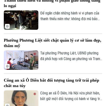
Thanh thiếu niên và những vi phạm giao thông đáng
nhân nhằm lừa đảo khách hàng.
lo ngại
Để ngăn chặn những hành vi vi phạm của
thanh thiếu niên như: không đội mũ bảo
hiểm, vượt đèn đỏ, đến những hành vi
nguy hiểm như lạng lách, đánh võng, bốc
đầu xe..., lực lượng Cảnh sát giao thông
Phường Phương Liệt siết chặt quản lý cơ sở làm đẹp,
Hà Nội đang tăng cường tuần tra, kiểm
thẩm mỹ
soát và xử lý nghiêm các trường hợp vi
phạm.
Tại phường Phương Liệt, UBND phường
đã phối hợp với Công an phường và Trạm
Y tế thành lập đoàn kiểm tra liên ngành,
Theo dõi Hà Nội On
tiến hành kiểm tra đột xuất nhiều cơ sở
spa, chăm sóc da và thẩm mỹ trên địa
Công an xã Ô Diên bắt đối tượng tàng trữ trái phép
bàn nhằm kịp thời phát hiện, chấn chỉnh
chất ma túy
các vi phạm, bảo đảm quyền lợi và an toàn
cho người dân.
Công an xã Ô Diên, Hà Nội vừa phát hiện,
bắt giữ một đối tượng có hành vi tàng trữ
trái phép chất ma túy. Đối tượng là