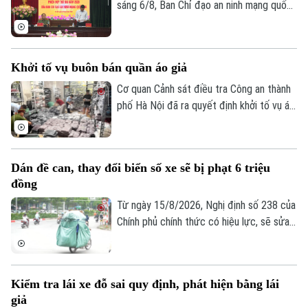
sáng 6/8, Ban Chỉ đạo an ninh mạng quốc
Âm nhạc
gia tổ chức Phiên họp thường kỳ theo
hình thức trực tiếp kết hợp trực tuyến
đến điểm cầu 34 tỉnh, thành phố.
Khởi tố vụ buôn bán quần áo giả
Cơ quan Cảnh sát điều tra Công an thành
phố Hà Nội đã ra quyết định khởi tố vụ án,
khởi tố bị can đối với Đinh Công Thắng
(SN 2004, trú phường Từ Sơn, tỉnh Bắc
Ninh) về tội "Xâm phạm quyền sở hữu
Dán đề can, thay đổi biển số xe sẽ bị phạt 6 triệu
công nghiệp".
đồng
Từ ngày 15/8/2026, Nghị định số 238 của
Chính phủ chính thức có hiệu lực, sẽ sửa
đổi, bổ sung một số điều về quy định xử
phạt vi phạm hành chính về trật tự, an
toàn giao thông trong lĩnh vực giao thông
Kiểm tra lái xe đỗ sai quy định, phát hiện bằng lái
đường bộ như: trừ điểm, phục hồi điểm
giả
giấy phép lái xe. Trong đó, đáng chú ý là