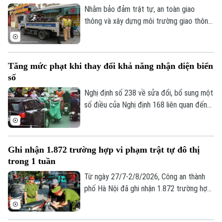
Nhằm bảo đảm trật tự, an toàn giao
thông và xây dựng môi trường giao thông
văn minh, từ ngày 15/7-1/8/2026, Phòng
Cảnh sát giao thông, Công an thành phố
Hà Nội đã tăng cường tuần tra, kiểm soát,
Tăng mức phạt khi thay đổi khả năng nhận diện biển
xử lý nghiêm các hành vi vi phạm liên quan
số
đến xe tự sản xuất, lắp ráp; phương tiện
chở hàng cồng kềnh; kéo theo xe khác
Nghị định số 238 về sửa đổi, bổ sung một
hoặc vật khác khi tham gia giao thông.
số điều của Nghị định 168 liên quan đến
quy định xử phạt vi phạm hành chính về
trật tự, an toàn giao thông trong lĩnh vực
giao thông đường bộ; trừ điểm, phục hồi
Ghi nhận 1.872 trường hợp vi phạm trật tự đô thị
điểm giấy phép lái xe, sẽ chính thức có
trong 1 tuần
hiệu lực từ ngày 15/8.
Từ ngày 27/7-2/8/2026, Công an thành
phố Hà Nội đã ghi nhận 1.872 trường hợp
vi phạm thông qua hình ảnh phục vụ công
tác xử lý “phạt nguội”; đồng thời tiếp tục