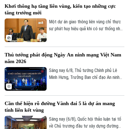
đàm với Bộ trưởng Quốc phòng Malaysia
Khơi thông hạ tầng liên vùng, kiến tạo những cực
Dato' Seri Mohamed Khaled bin Nordin.
tăng trưởng mới
Một dự án giao thông liên vùng chỉ thực
sự phát huy hiệu quả khi có sự thống nhất
trong tổ chức thực hiện và bảo đảm hài
hòa lợi ích giữa Nhà nước, địa phương và
người dân. Đây là vấn đề được nhiều đại
Thủ tướng phát động Ngày An ninh mạng Việt Nam
biểu Quốc hội đặt ra khi thảo luận tại tổ
năm 2026
về Dự án đường Vành đai 5 – Vùng Thủ
đô Hà Nội sáng 6/8.
Sáng nay 6/8, Thủ tướng Chính phủ Lê
Minh Hưng, Trưởng Ban chỉ đạo An ninh
mạng quốc gia, đã dự lễ kỷ niệm Ngày An
ninh mạng Việt Nam (6/8/2024 –
Chuyên mục
6/8/2026). Chương trình nằm trong khuôn
Cần thể hiện rõ đường Vành đai 5 là dự án mang
khổ chuỗi hoạt động do Ban Chỉ đạo An
Thời sự
tính liên kết vùng
ninh mạng quốc gia phối hợp với Bộ Công
an tổ chức với chủ đề “Vì một không gian
Sáng nay (6/8), Quốc hội thảo luận tại tổ
Hà Nội
Hà Nội
mạng nhân văn cho mỗi người”.
về Chủ trương đầu tư xây dựng đường