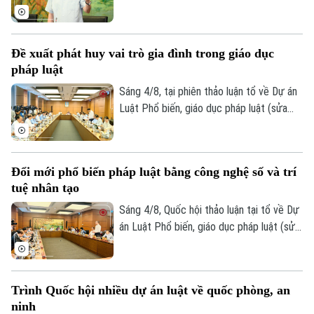
nhất, Quốc hội khóa XVI, Tổng Bí thư, Chủ
tịch nước Tô Lâm (đại biểu Quốc hội Đoàn
Hà Nội) nhấn mạnh, pháp luật phải bám sát
Đề xuất phát huy vai trò gia đình trong giáo dục
thực tiễn, đi trước một bước nhằm kiến
pháp luật
tạo sự phát triển.
Sáng 4/8, tại phiên thảo luận tổ về Dự án
Luật Phổ biến, giáo dục pháp luật (sửa
đổi), nhiều đại biểu Quốc hội đề nghị đổi
mới toàn diện công tác phổ biến pháp
luật, hướng tới xây dựng văn hóa thượng
Đổi mới phổ biến pháp luật bằng công nghệ số và trí
tôn pháp luật trong xã hội.
tuệ nhân tạo
Sáng 4/8, Quốc hội thảo luận tại tổ về Dự
án Luật Phổ biến, giáo dục pháp luật (sửa
đổi). Nhiều ý kiến cho rằng dự thảo luật
cần đổi mới mạnh mẽ phương thức phổ
biến pháp luật theo hướng lấy người dân,
Trình Quốc hội nhiều dự án luật về quốc phòng, an
doanh nghiệp làm trung tâm, ứng dụng
ninh
công nghệ số và trí tuệ nhân tạo để đưa