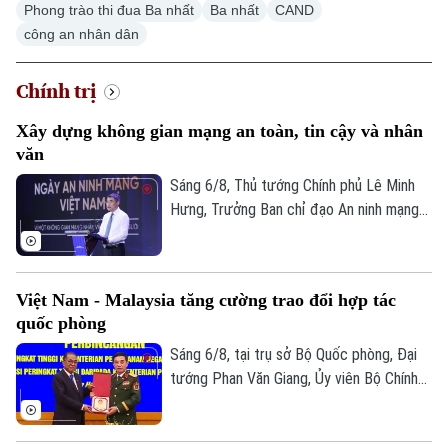
Phong trào thi đua Ba nhất
Ba nhất
CAND
công an nhân dân
Chính trị
Xây dựng không gian mạng an toàn, tin cậy và nhân
văn
Sáng 6/8, Thủ tướng Chính phủ Lê Minh
Hưng, Trưởng Ban chỉ đạo An ninh mạng
quốc gia đã dự lễ kỷ niệm Ngày An ninh
mạng Việt Nam (6/8/2024 – 6/8/2026).
Chương trình nằm trong khuôn khổ chuỗi
Việt Nam - Malaysia tăng cường trao đổi hợp tác
hoạt động do Ban Chỉ đạo An ninh mạng
quốc phòng
quốc gia phối hợp với Bộ Công an tổ chức
với chủ đề “Vì một không gian mạng nhân
Sáng 6/8, tại trụ sở Bộ Quốc phòng, Đại
văn cho mỗi người”.
tướng Phan Văn Giang, Ủy viên Bộ Chính
trị, Phó thủ tướng Chính phủ, Bộ trưởng
Bộ Quốc phòng đã chủ trì Lễ đón và Hội