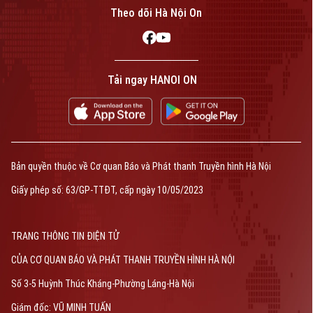
Theo dõi Hà Nội On
Tải ngay HANOI ON
Bản quyền thuộc về Cơ quan Báo và Phát thanh Truyền hình Hà Nội
Giấy phép số: 63/GP-TTĐT, cấp ngày 10/05/2023
TRANG THÔNG TIN ĐIỆN TỬ
CỦA CƠ QUAN BÁO VÀ PHÁT THANH TRUYỀN HÌNH HÀ NỘI
Số 3-5 Huỳnh Thúc Kháng-Phường Láng-Hà Nội
Giám đốc: VŨ MINH TUẤN