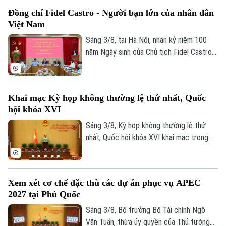
số điều của Luật Hải quan.
Đồng chí Fidel Castro - Người bạn lớn của nhân dân
0865.116.699 (hotline)
0865.116.699
Việt Nam
Sáng 3/8, tại Hà Nội, nhân kỷ niệm 100
năm Ngày sinh của Chủ tịch Fidel Castro
Ruz (13/08/1926 - 13/08/2026), Học
viện Chính trị quốc gia Hồ Chí Minh trang
trọng tổ chức Hội thảo khoa học cấp Bộ
Khai mạc Kỳ họp không thường lệ thứ nhất, Quốc
với chủ đề “Đồng chí Fidel Castro - Lãnh
hội khóa XVI
tụ vĩ đại của cách mạng Cuba, chiến sĩ
quốc tế kiên cường, người bạn lớn của
Sáng 3/8, Kỳ họp không thường lệ thứ
nhân dân Việt Nam”.
nhất, Quốc hội khóa XVI khai mạc trọng
thể tại Hội trường Diên Hồng, Nhà Quốc
hội, Thủ đô Hà Nội dưới sự chủ trì của
Chủ tịch Quốc hội Trần Thanh Mẫn. Kỳ họp
Xem xét cơ chế đặc thù các dự án phục vụ APEC
sẽ diễn ra trong khoảng 17 ngày, từ ngày
2027 tại Phú Quốc
3-24/8/2026 (không kể ngày nghỉ).
Sáng 3/8, Bộ trưởng Bộ Tài chính Ngô
Văn Tuấn, thừa ủy quyền của Thủ tướng