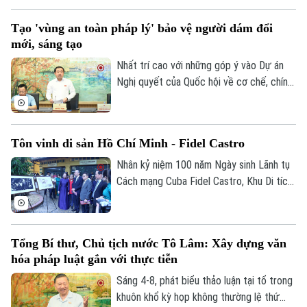
mang tính hình thức, lối mòn mà thật sự
Tạo 'vùng an toàn pháp lý' bảo vệ người dám đổi
trở thành động lực xây dựng văn hóa
mới, sáng tạo
thượng tôn pháp luật.
Nhất trí cao với những góp ý vào Dự án
Nghị quyết của Quốc hội về cơ chế, chính
sách đặc thù để xử lý vi phạm pháp luật
liên quan đến kinh tế nhà nước, kinh tế tư
nhân và ứng dụng KHCN, đổi mới sáng
Tôn vinh di sản Hồ Chí Minh - Fidel Castro
tạo, chuyển đổi số, Bí thư Thành ủy,
Theo dõi Hà Nội On
Trưởng đoàn ĐBQH TP Hà Nội Trần Đức
Nhân kỷ niệm 100 năm Ngày sinh Lãnh tụ
Thắng nhấn mạnh, Nghị quyết khi ban hành
Cách mạng Cuba Fidel Castro, Khu Di tích
phải thực sự tạo ra “vùng an toàn pháp lý”
Chủ tịch Hồ Chí Minh tại Phủ Chủ tịch phối
bảo vệ người dám đổi mới sáng tạo.
hợp với Đại sứ quán Cuba tại Việt Nam tổ
chức chuỗi hoạt động chuyên đề “Chủ
Tổng Bí thư, Chủ tịch nước Tô Lâm: Xây dựng văn
tịch Hồ Chí Minh – Tổng Tư lệnh Fidel
hóa pháp luật gắn với thực tiễn
Castro: Nghĩa tình son sắt đặc biệt”.
Sáng 4-8, phát biểu thảo luận tại tổ trong
khuôn khổ kỳ họp không thường lệ thứ