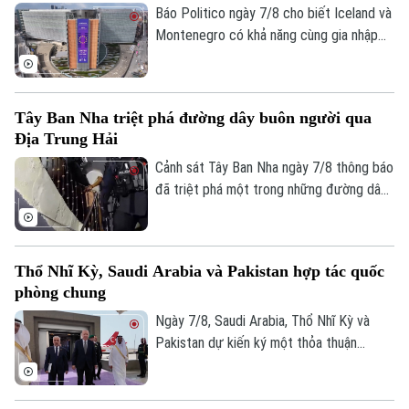
sang Mỹ.
Báo Politico ngày 7/8 cho biết Iceland và
Montenegro có khả năng cùng gia nhập
Liên minh châu Âu (EU) vào năm 2028.
Kịch bản này sẽ phụ thuộc vào kết quả
cuộc trưng cầu dân ý tại Iceland về việc
Tây Ban Nha triệt phá đường dây buôn người qua
nối lại đàm phán gia nhập EU vào cuối
Địa Trung Hải
tháng này.
Cảnh sát Tây Ban Nha ngày 7/8 thông báo
đã triệt phá một trong những đường dây
buôn người lớn nhất hoạt động trên tuyến
Địa Trung Hải, bắt giữ 78 đối tượng và
thu giữ 18 tàu cao tốc.
Thổ Nhĩ Kỳ, Saudi Arabia và Pakistan hợp tác quốc
phòng chung
Ngày 7/8, Saudi Arabia, Thổ Nhĩ Kỳ và
Pakistan dự kiến ký một thỏa thuận
phòng thủ chung tại thành phố Jeddah
của Saudi Arabia, nhằm tăng cường quan
hệ an ninh giữa ba nước.