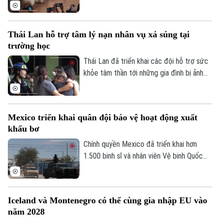
hút đông đảo người hâm mộ tại Hong
Kong (Trung Quốc) với một triển lãm nghệ
thuật quy mô lớn. Sự kiện mang đến
Thái Lan hỗ trợ tâm lý nạn nhân vụ xả súng tại
không gian trải nghiệm đa giác quan, kết
trường học
hợp giữa nghệ thuật, âm nhạc và các mô
hình khổng lồ, góp phần thúc đẩy du lịch
Thái Lan đã triển khai các đội hỗ trợ sức
văn hóa và kinh tế sáng tạo.
khỏe tâm thần tới những gia đình bị ảnh
hưởng sau vụ xả súng tại một trường học
ở tỉnh Nonthaburi, khiến nhiều người thiệt
mạng và bị thương.
Mexico triển khai quân đội bảo vệ hoạt động xuất
khẩu bơ
Chính quyền Mexico đã triển khai hơn
1.500 binh sĩ và nhân viên Vệ binh Quốc
Liên hệ đường dây nóng (bấm để gọi)
gia tới bang Michoacan – khu vực sản
Tòa soạn
Tòa soạn
xuất bơ trọng điểm ở miền Tây nước này,
nhằm ngăn chặn tình trạng tống tiền và
0865.116.699 (hotline)
0865.116.699
Iceland và Montenegro có thể cùng gia nhập EU vào
bạo lực của các băng nhóm tội phạm ảnh
năm 2028
hưởng tới hoạt động xuất khẩu quả bơ