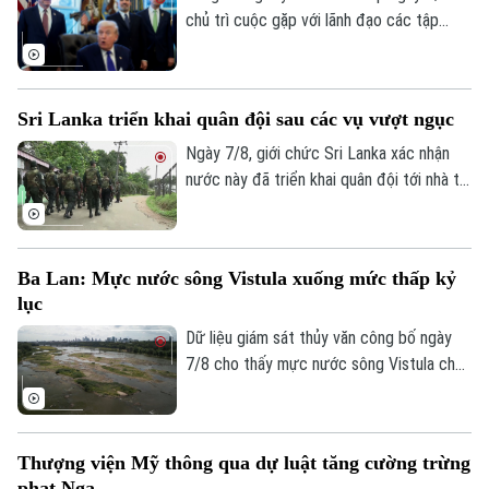
chủ trì cuộc gặp với lãnh đạo các tập
đoàn khai khoáng lớn, trong bối cảnh
Washington đẩy mạnh chiến lược bảo
đảm nguồn cung khoáng sản quan trọng
Sri Lanka triển khai quân đội sau các vụ vượt ngục
phục vụ quốc phòng và giảm phụ thuộc
vào chuỗi cung ứng từ Trung Quốc.
Ngày 7/8, giới chức Sri Lanka xác nhận
nước này đã triển khai quân đội tới nhà tù
chính ở thành phố Colombo và hai nhà tù
khác, sau vụ vượt ngục bất thành khiến ba
phạm nhân thiệt mạng và 23 người bị
Ba Lan: Mực nước sông Vistula xuống mức thấp kỷ
thương.
lục
Dữ liệu giám sát thủy văn công bố ngày
7/8 cho thấy mực nước sông Vistula chảy
qua thủ đô Warsaw của Ba Lan đã giảm
xuống mức thấp nhất kể từ khi công tác
đo đạc được triển khai.
Thượng viện Mỹ thông qua dự luật tăng cường trừng
phạt Nga