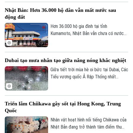
biến trái chiều của giá các loại tài sản
Nhật Bản: Hơn 36.000 hộ dân vẫn mất nước sau
trên thị trường toàn cầu.
động đất
Hơn 36.000 hộ gia đình tại tỉnh
Kumamoto, Nhật Bản vẫn chưa có nước
sinh hoạt trong 10 ngày sau trận động
đất mạnh làm rung chuyển khu vực. Giới
chức địa phương cho biết việc khôi phục
Dubai tạo mưa nhân tạo giữa nắng nóng khắc nghiệt
hoàn toàn nguồn cung cấp nước dự kiến
phải đến cuối tháng 8 mới hoàn tất.
Giữa tiết trời mùa hè oi bức tại Dubai, Các
Tiểu vương quốc Ả Rập Thống nhất
(UAE), du khách đã có cơ hội tận hưởng
không gian mát mẻ dưới những cơn mưa
nhân tạo trên một tuyến phố nghỉ dưỡng
Triển lãm Chiikawa gây sốt tại Hong Kong, Trung
đặc biệt.
Quốc
Nhân vật hoạt hình nổi tiếng Chiikawa của
Nhật Bản đang trở thành tâm điểm thu