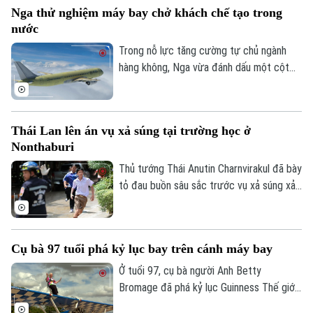
Nga thử nghiệm máy bay chở khách chế tạo trong
nước
Trong nỗ lực tăng cường tự chủ ngành
hàng không, Nga vừa đánh dấu một cột
mốc mới khi chiếc máy bay chở khách
MS-21, được chế tạo hoàn toàn trong
nước, thực hiện thành công chuyến bay
Thái Lan lên án vụ xả súng tại trường học ở
đầu tiên.
Nonthaburi
Thủ tướng Thái Anutin Charnvirakul đã bày
tỏ đau buồn sâu sắc trước vụ xả súng xảy
ra vào sáng 7/8 theo giờ địa phương, tại
trường Thepsirin, tỉnh Nonthaburi, khiến ít
nhất 8 người thiệt mạng bao gồm cả nghi
Cụ bà 97 tuổi phá kỷ lục bay trên cánh máy bay
phạm và 22 người khác bị thương.
Ở tuổi 97, cụ bà người Anh Betty
Bromage đã phá kỷ lục Guinness Thế giới
của chính mình khi trở thành người phụ nữ