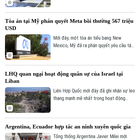
mới đối với các sản phẩm làm từ
polysilicon – loại nguyên liệu thô then
chốt cho ngành bán dẫn và sản xuất tấm
Tòa án tại Mỹ phán quyết Meta bồi thường 567 triệu
pin năng lượng mặt trời.
USD
Mới đây, một tòa án tiểu bang New
Mexico, Mỹ đã ra phán quyết yêu cầu tập
đoàn Meta bồi thường 567 triệu USD và
thay đổi phương thức vận hành các nền
tảng mạng xã hội đối với người dùng trẻ
LHQ quan ngại hoạt động quân sự của Israel tại
tuổi, sau khi xác định công ty này chịu
Liban
trách nhiệm gây tổn hại đến sức khỏe
tâm thần của trẻ em.
Liên Hợp Quốc mới đây đã ghi nhận sự leo
thang mạnh mẽ nhất trong hoạt động
quân sự của Israel tại Liban kể từ cuối
tháng 6, với hàng loạt đạn pháo và các
cuộc không kích dữ dội được ghi nhận tại
Argentina, Ecuador hợp tác an ninh xuyên quốc gia
nhiều khu vực.
Tổng thống Argentina Javier Milei mới