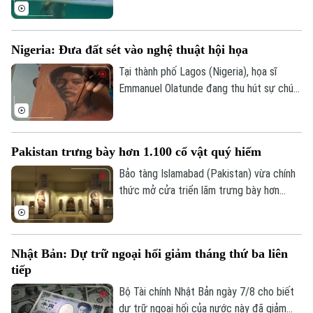
Croatia đã mang đến một trải nghiệm
tránh nóng khá độc đáo. Thay vì cưỡi
ngựa dọc bãi biển, du khách tại đây có
Nigeria: Đưa đất sét vào nghệ thuật hội họa
thể trực tiếp cưỡi ngựa lội dưới làn nước
biển mát lành.
Tại thành phố Lagos (Nigeria), họa sĩ
Emmanuel Olatunde đang thu hút sự chú ý
của giới nghệ thuật quốc tế khi biến đất
sét tự nhiên thành các loại sơn màu độc
đáo. Kỹ thuật sáng tạo này không chỉ mở
Pakistan trưng bày hơn 1.100 cổ vật quý hiếm
ra hướng đi mới cho nghệ thuật chân dung
mà còn lan tỏa thông điệp về sử dụng
Bảo tàng Islamabad (Pakistan) vừa chính
chất liệu bền vững.
thức mở cửa triển lãm trưng bày hơn
Chuyên mục
1.100 cổ vật quý hiếm vừa được thu hồi
thành công từ Italia, Mỹ và nhiều quốc gia
Thời sự
khác. Sự kiện này ghi dấu ấn quan trọng
Nhật Bản: Dự trữ ngoại hối giảm tháng thứ ba liên
trong nỗ lực bảo tồn và thu hồi các tài
tiếp
Hà Nội
Hà Nội
sản văn hóa bị buôn lậu trái phép của
chính phủ Pakistan.
Bộ Tài chính Nhật Bản ngày 7/8 cho biết
Chính trị
dự trữ ngoại hối của nước này đã giảm
Nhịp sống Hà Nội