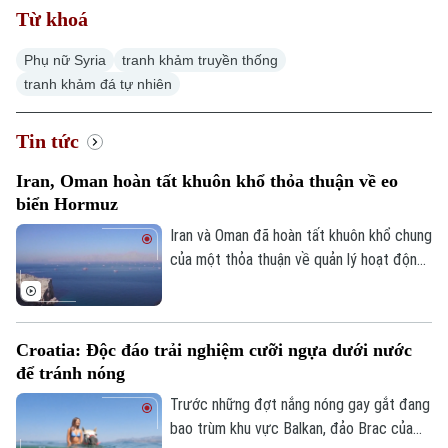
Từ khoá
Phụ nữ Syria
tranh khảm truyền thống
tranh khảm đá tự nhiên
Tin tức
Iran, Oman hoàn tất khuôn khổ thỏa thuận về eo
biển Hormuz
Iran và Oman đã hoàn tất khuôn khổ chung
của một thỏa thuận về quản lý hoạt động
hàng hải qua eo biển Hormuz, mở ra triển
vọng khôi phục hoạt động vận tải thương
mại qua tuyến hàng hải chiến lược này.
Croatia: Độc đáo trải nghiệm cưỡi ngựa dưới nước
để tránh nóng
Trước những đợt nắng nóng gay gắt đang
bao trùm khu vực Balkan, đảo Brac của