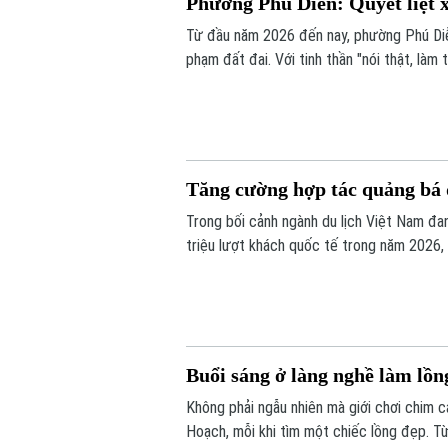
Phường Phú Diễn: Quyết liệt x
Từ đầu năm 2026 đến nay, phường Phú Diễn
phạm đất đai. Với tinh thần "nói thật, là
giải tỏa các trường hợp vi phạm đất đai, 
Tăng cường hợp tác quảng bá d
Trong bối cảnh ngành du lịch Việt Nam đa
triệu lượt khách quốc tế trong năm 2026,
được xem là giải pháp quan trọng để nâng
Buổi sáng ở làng nghề làm lồ
Không phải ngẫu nhiên mà giới chơi chim 
Hoạch, mỗi khi tìm một chiếc lồng đẹp. Từ