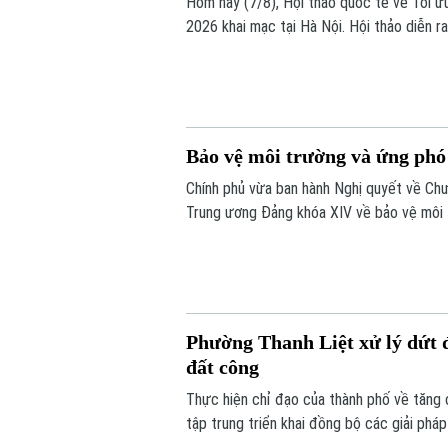
Hôm nay (7/8), Hội thảo quốc tế về Tối ư
2026 khai mạc tại Hà Nội. Hội thảo diễn r
chuyên gia trong nước, quốc tế cùng trao
bài toán của doanh nghiệp và xã hội.
Bảo vệ môi trường và ứng phó 
Chính phủ vừa ban hành Nghị quyết về Chư
Trung ương Đảng khóa XIV về bảo vệ môi t
Phường Thanh Liệt xử lý dứt đ
đất công
Thực hiện chỉ đạo của thành phố về tăng 
tập trung triển khai đồng bộ các giải phá
nghiệp, đất công do Nhà nước quản lý.