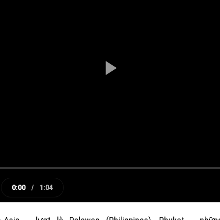
Play
Video
0:00
/
1:04
e
Current
Duration