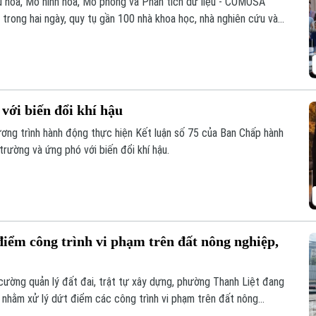
u hóa, Mô hình hóa, Mô phỏng và Phân tích dữ liệu - COMOSA
a trong hai ngày, quy tụ gần 100 nhà khoa học, nhà nghiên cứu và
 đổi các giải pháp đưa kết quả nghiên cứu vào giải quyết những
với biến đổi khí hậu
ơng trình hành động thực hiện Kết luận số 75 của Ban Chấp hành
rường và ứng phó với biến đổi khí hậu.
iểm công trình vi phạm trên đất nông nghiệp,
cường quản lý đất đai, trật tự xây dựng, phường Thanh Liệt đang
p nhằm xử lý dứt điểm các công trình vi phạm trên đất nông