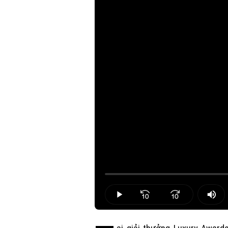
Loaded
:
0.00%
Play
Mut