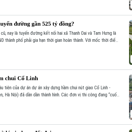
 tuyến đường gần 525 tỷ đồng?
cũ, nay là tuyến đường kết nối hai xã Thanh Oai và Tam Hưng là
ND thành phố phải gia hạn thời gian hoàn thành. Với mốc thời điểm
ông trình có tổng mức đầu tư gần 524 tỷ đồng này liệu có đảm
tục tồn tại cảnh rào tôn, “đắp chiếu”?
ầm chui Cổ Linh
u tiên của dự án dự án xây dựng hầm chui nút giao Cổ Linh -
, Hà Nội) đã dần dần thành hình. Các đơn vị thi công đang “cuốn
 cùng hệ thống hạ tầng kỹ thuật theo đúng kế hoạch.