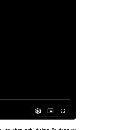
Picture-
Fullscreen
in-
Picture