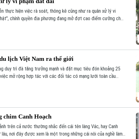
ử lý vi phạm đất đai
 thực hiện việc rà soát, thông kê cũng như ra quân xử lý vi
m thật", chính quyền địa phương đang mở đợt cao điểm cưỡng chế,
lấn chiếm đất nông nghiệp, đất công tồn tại nhiều năm qua.
u lịch Việt Nam ra thế giới
ng duy trì đà tăng trưởng mạnh và đặt mục tiêu đón khoảng 25
 việc mở rộng hợp tác với các đối tác có mạng lưới toàn cầu
 cao hiệu quả xúc tiến, quảng bá điểm đến.
ng chim Canh Hoạch
cảnh trên cả nước thường nhắc đến cái tên làng Vác, hay Canh
 lâu, nơi đây được xem là một trong những cái nôi của nghề làm