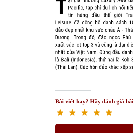
T
ại giải thưởng Luxury Award
lượt là Palawan (Philippines), 
Pacific, tạp chí du lịch nổi tiế
tín hàng đầu thế giới Tra
Leisure đã công bố danh sách 1
đảo đẹp nhất khu vực châu Á - Thá
Dương. Trong đó, đảo ngọc Phú
xuất sắc lot top 3 và cũng là đại di
nhất của Việt Nam. Đứng đầu danh
là Bali (Indonesia), thứ hai là Koh
(Thái Lan). Các hòn đảo khác xếp s
Bài viết hay? Hãy đánh giá bài