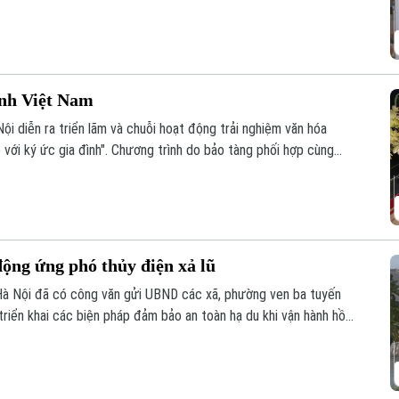
 chỉ đáp ứng nhu cầu nuôi chim mà còn thể hiện trình độ chế
im và óc thẩm mỹ của người thợ.
ình Việt Nam
ội diễn ra triển lãm và chuỗi hoạt động trải nghiệm văn hóa
 với ký ức gia đình". Chương trình do bảo tàng phối hợp cùng
ng đa phương tiện, Trường Đại học FPT Hà Nội thực hiện.
ộng ứng phó thủy điện xả lũ
Hà Nội đã có công văn gửi UBND các xã, phường ven ba tuyến
triển khai các biện pháp đảm bảo an toàn hạ du khi vận hành hồ