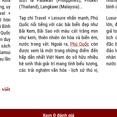
s Asia
Phuket
nhữn
Time
ng, uy
(Thailand), Langkawi (Malaysia)...
bình 
vel +
Tạp chí Travel + Leisure nhấn mạnh, Phú
Luxur
0 hòn
Quốc nổi tiếng với các bãi biển đẹp như
lớn, 
i Bình
Bãi Kem, Bãi Sao với màu cát trắng mịn
giả t
 Quốc
như kem, thiên nhiên ôn hòa và biển êm,
lịch 
ện duy
nước trong vắt. Ngoài ra,
Phú Quốc
còn
đặc b
 sách
được xem là một trong những điểm đến
đảo l
 Samui
hấp dẫn nhất Việt Nam do sở hữu nhiều
nhận 
au lần
hệ sinh thái giải trí mang tính biểu tượng,
nước 
các trải nghiệm văn hóa - lịch sử thú vị,
 viết
Xem 0 đánh giá