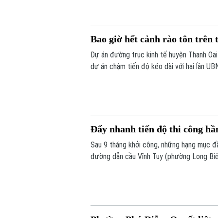
Bao giờ hết cảnh rào tôn trên
Dự án đường trục kinh tế huyện Thanh Oai 
dự án chậm tiến độ kéo dài với hai lần UB
phải đưa vào khai thác trong năm 2026, c
bảo đúng tiến độ như chỉ đạo hay sẽ tiếp 
Đẩy nhanh tiến độ thi công h
Sau 9 tháng khởi công, những hạng mục đầ
đường dẫn cầu Vĩnh Tuy (phường Long Biên
chiếu” triển khai kết cấu hầm, đường dẫn