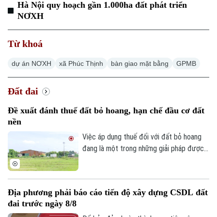
Hà Nội quy hoạch gần 1.000ha đất phát triển
NƠXH
Hà Nội
Hà Nội
Từ khoá
Chính trị
Nhịp sống Hà Nội
Thế giới
dự án NƠXH
xã Phúc Thịnh
bàn giao mặt bằng
GPMB
Xã hội
Người Hà Nội
Tin tức
Kinh tế
Đất đai
An ninh trật tự
Khoảnh khắc Hà Nội
Quân sự
Tin tức
Nhà đất
Đề xuất đánh thuế đất bỏ hoang, hạn chế đầu cơ đất
Công nghệ
Ẩm thực
nền
Hồ sơ
Cafe sáng
Tin tức
Việc áp dụng thuế đối với đất bỏ hoang
Tàu và Xe
Người Việt 4 phương
đang là một trong những giải pháp được
Tài chính Ngân hàng
Đầu tư
đề xuất nhằm nâng cao hiệu quả sử dụng
Ô tô
Giáo dục
đất và hạn chế tình trạng đầu cơ.
Doanh nghiệp
Căn hộ
Tàu
Tin tức
Địa phương phải báo cáo tiến độ xây dựng CSDL đất
Văn hóa
Đất đai
đai trước ngày 8/8
Xe máy
Tuyển sinh