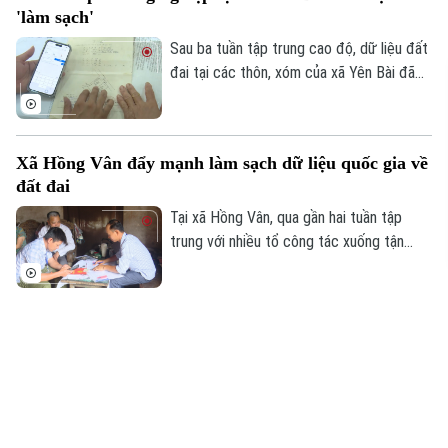
'làm sạch'
Sau ba tuần tập trung cao độ, dữ liệu đất
đai tại các thôn, xóm của xã Yên Bài đã
được số hóa một phần và đang tiếp tục
được cập nhật, đảm bảo tiêu chí “đúng -
đủ - sạch - sống”.
Xã Hồng Vân đẩy mạnh làm sạch dữ liệu quốc gia về
đất đai
Tại xã Hồng Vân, qua gần hai tuần tập
trung với nhiều tổ công tác xuống tận
từng hộ gia đình bất kể ngày, đêm, dữ liệu
đất đai tại các thôn, xóm đã được số hóa
một phần và đang tiếp tục được cập
Lãng phí nguồn lực đất từ những dự án chậm triển
nhật, đảm bảo tiêu chí “đúng - đủ - sạch -
khai
sống”.
Những ô đất nằm ở vị trí đắc địa với tên
gọi dự án đầy hấp dẫn, nhưng đến 10 năm,
thậm chí gần 20 năm vẫn chưa triển khai.