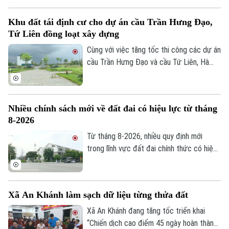
Xuyên và xã Quốc Oai, thành phố Hà Nội.
Khu đất tái định cư cho dự án cầu Trần Hưng Đạo,
Tứ Liên đồng loạt xây dựng
Cùng với việc tăng tốc thi công các dự án
cầu Trần Hưng Đạo và cầu Tứ Liên, Hà
Nội đang khẩn trương hoàn thiện các khu
tái định cư để người dân sớm ổn định nơi
ở sau khi bàn giao mặt bằng thực hiện 2
Nhiều chính sách mới về đất đai có hiệu lực từ tháng
dự án nói trên.
8-2026
Từ tháng 8-2026, nhiều quy định mới
trong lĩnh vực đất đai chính thức có hiệu
lực, với điểm nhấn là tăng phân cấp cho
chính quyền cơ sở và hoàn thiện cơ chế
xử lý vi phạm. Những chính sách này được
Xã An Khánh làm sạch dữ liệu từng thửa đất
kỳ vọng sẽ nâng cao hiệu lực quản lý nhà
nước, đồng thời tạo thuận lợi hơn cho
Xã An Khánh đang tăng tốc triển khai
người dân và doanh nghiệp trong quá trình
“Chiến dịch cao điểm 45 ngày hoàn thành