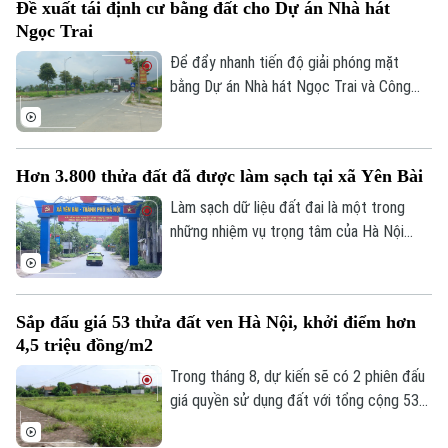
Đề xuất tái định cư bằng đất cho Dự án Nhà hát
cung cấp hơn 10.000 tài khoản và các
Ngọc Trai
phần mềm hỗ trợ cho 126 xã, phường.
Để đẩy nhanh tiến độ giải phóng mặt
bằng Dự án Nhà hát Ngọc Trai và Công
viên văn hóa nghệ thuật chuyên đề, UBND
phường Tây Hồ vừa đề xuất thành phố
xem xét bổ sung các trường hợp được
Hơn 3.800 thửa đất đã được làm sạch tại xã Yên Bài
bố trí tái định cư bằng đất tại khu Thư
Lâm. Đây được kỳ vọng sẽ góp phần tháo
Làm sạch dữ liệu đất đai là một trong
gỡ những vướng mắc trong công tác bồi
những nhiệm vụ trọng tâm của Hà Nội
thường, hỗ trợ và tái định cư.
nhằm thúc đẩy chuyển đổi số và nâng cao
hiệu quả quản lý. Hưởng ứng "Chiến dịch
45 ngày", xã Yên Bài đã huy động cả hệ
Sắp đấu giá 53 thửa đất ven Hà Nội, khởi điểm hơn
thống chính trị vào cuộc, từng bước
Theo dõi Hà Nội On
4,5 triệu đồng/m2
chuẩn hóa dữ liệu đất đai trên địa bàn.
Trong tháng 8, dự kiến sẽ có 2 phiên đấu
giá quyền sử dụng đất với tổng cộng 53
thửa đất được đưa ra đấu giá tại xã Phú