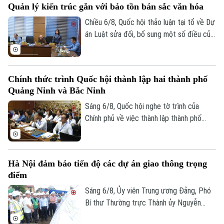
Quản lý kiến trúc gắn với bảo tồn bản sắc văn hóa
Chiều 6/8, Quốc hội thảo luận tại tổ về Dự
án Luật sửa đổi, bổ sung một số điều của
Luật Kiến trúc. Nhiều đại biểu đồng tình,
dự thảo Luật đã tập trung đổi mới công
tác quản lý hành nghề kiến trúc theo
Chính thức trình Quốc hội thành lập hai thành phố
hướng cắt giảm thủ tục hành chính,
Quảng Ninh và Bắc Ninh
chuyển mạnh từ tiền kiểm sang hậu kiểm
và đẩy mạnh chuyển đổi số.
Sáng 6/8, Quốc hội nghe tờ trình của
Chính phủ về việc thành lập thành phố
Quảng Ninh và thành phố Bắc Ninh.
Hà Nội đảm bảo tiến độ các dự án giao thông trọng
điểm
Sáng 6/8, Ủy viên Trung ương Đảng, Phó
Bí thư Thường trực Thành ủy Nguyễn
Trọng Đông, Trưởng Ban Chỉ đạo giải