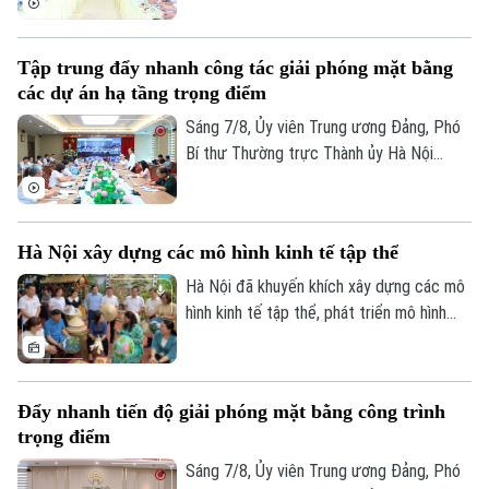
thao trên địa bàn phường Kiến Hưng.
Tập trung đẩy nhanh công tác giải phóng mặt bằng
các dự án hạ tầng trọng điểm
Sáng 7/8, Ủy viên Trung ương Đảng, Phó
Liên hệ đường dây nóng (bấm để gọi)
Bí thư Thường trực Thành ủy Hà Nội
Tòa soạn
Tòa soạn
Nguyễn Trọng Đông, Trưởng ban Chỉ đạo
giải phóng mặt bằng các dự án đầu tư
0865.116.699 (hotline)
0865.116.699
trên địa bàn thành phố Hà Nội chủ trì hội
Hà Nội xây dựng các mô hình kinh tế tập thể
nghị Ban Chỉ đạo nhằm rà soát, đánh giá
tiến độ công tác giải phóng mặt bằng
Hà Nội đã khuyến khích xây dựng các mô
triển khai các dự án, công trình trọng
hình kinh tế tập thể, phát triển mô hình
điểm trên địa bàn thành phố.
HTX theo Luật năm 2023. Việc kiện toàn,
nâng cao hiệu quả hoạt động của các
HTX đóng vai trò quan trọng trong việc
Đẩy nhanh tiến độ giải phóng mặt bằng công trình
hình thành các mô hình kinh tế tập thể,
trọng điểm
tăng cường liên kết với các đơn vị doanh
nghiệp để đầu tư xây dựng nông nghiệp
Sáng 7/8, Ủy viên Trung ương Đảng, Phó