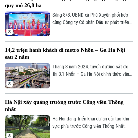
Sao
quy mô 26,8 ha
là yêu cầu của Ủy viên Ban Thường vụ
Thành ủy, Phó Chủ tịch UBND TP Hà Nội
Sáng 8/8, UBND xã Phú Xuyên phối hợp
Điện ảnh
Nguyễn Xuân Lưu.
cùng Công ty Cổ phần Đầu tư phát triển
hạ tầng và đô thị Hoàng Tín tổ chức Lễ
Thời trang
khởi công Dự án đầu tư xây dựng hạ tầng
kỹ thuật Cụm công nghiệp làng nghề Nam
Âm nhạc
14,2 triệu hành khách đi metro Nhổn – Ga Hà Nội
Tiến. Dự và chỉ đạo buổi lễ có Ủy viên Ban
sau 2 năm
Thường vụ Thành ủy, Phó Chủ tịch UBND
thành phố Hà Nội Nguyễn Xuân Lưu.
Tháng 8 năm 2024, tuyến đường sắt đô
thị 3.1 Nhổn – Ga Hà Nội chính thức vận
hành 8,5km đoạn trên cao từ Nhổn tới
Cầu Giấy. Sau 2 năm đưa vào khai thác
thương mại, tuyến metro này đã phục vụ
Hà Nội xây quảng trường trước Công viên Thống
tổng cộng gần 14,2 triệu lượt hành khách.
nhất
Hà Nội đang triển khai dự án cải tạo khu
vực phía trước Công viên Thống Nhất
trên phố Trần Nhân Tông, với điểm nhấn là