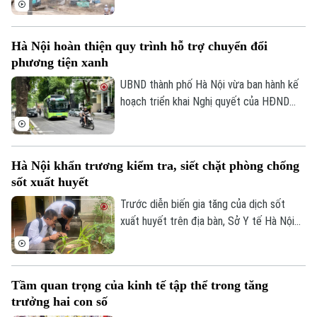
sử. Trước những thiệt hại nặng nề, thành
phố Hà Nội đã thể hiện sự quan tâm đặc
Hà Nội hoàn thiện quy trình hỗ trợ chuyển đổi
biệt bằng việc đầu tư nâng cấp hệ thống
phương tiện xanh
đê điều và thủy lợi, đảm bảo an toàn
phòng chống thiên tai trong mùa mưa lũ
UBND thành phố Hà Nội vừa ban hành kế
2026.
hoạch triển khai Nghị quyết của HĐND
Thành phố về hỗ trợ chuyển đổi phương
tiện giao thông đường bộ từ nhiên liệu
hóa thạch sang năng lượng sạch, đồng
Hà Nội khẩn trương kiểm tra, siết chặt phòng chống
thời khuyến khích người dân sử dụng giao
sốt xuất huyết
thông công cộng.
Trước diễn biến gia tăng của dịch sốt
xuất huyết trên địa bàn, Sở Y tế Hà Nội
vừa ban hành công văn khẩn yêu cầu các
xã, phường tăng cường triển khai các biện
pháp phòng, chống dịch. Ngành y tế cũng
Tầm quan trọng của kinh tế tập thể trong tăng
sẽ thành lập các đoàn kiểm tra, giám sát
trưởng hai con số
công tác phòng chống dịch tại 91 xã