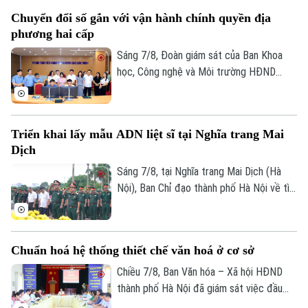
trung đồng loạt nhiều giải pháp. Nhờ đó,
Chuyển đổi số gắn với vận hành chính quyền địa
nhiều người dân và doanh nghiệp đã sớm
phương hai cấp
đồng thuận, bàn giao đất để thực hiện
siêu dự án 162.000 tỷ đồng này.
Sáng 7/8, Đoàn giám sát của Ban Khoa
học, Công nghệ và Môi trường HĐND
thành phố Hà Nội giám sát tình hình thực
hiện công tác chuyển đổi số trên địa bàn
xã Quang Minh giai đoạn 2025-2026.
Triển khai lấy mẫu ADN liệt sĩ tại Nghĩa trang Mai
Dịch
Sáng 7/8, tại Nghĩa trang Mai Dịch (Hà
Nội), Ban Chỉ đạo thành phố Hà Nội về tìm
kiếm, quy tập và xác định danh tính hài
cốt liệt sĩ trang trọng tổ chức Lễ dâng
hương tưởng niệm và chính thức triển
Chuẩn hoá hệ thống thiết chế văn hoá ở cơ sở
khai công tác lấy mẫu hài cốt liệt sĩ chưa
xác định được thông tin để phục vụ giám
Chiều 7/8, Ban Văn hóa – Xã hội HĐND
định ADN.
thành phố Hà Nội đã giám sát việc đầu
tư, khai thác các thiết chế văn hóa, thể