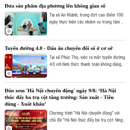
cứu lập đồ án thiết kế đô thị nhằm chỉnh
Đưa sản phẩm địa phương lên không gian số
trang toàn bộ khu vực, hướng tới hình
thành không gian văn hóa, công cộng kết
Tại xã An Khánh, trong đợt cao điểm 100
nối phố cổ với ga Long Biên.
ngày thực hiện các nhiệm vụ trọng tâm về
chuyển đổi số, địa phương đang hỗ trợ
doanh nghiệp đưa sản phẩm lên các nền
tảng trực tuyến, mở rộng khả năng tiếp
Tuyến đường 4.0 - Dấu ấn chuyển đổi số ở cơ sở
cận thị trường.
Tại xã Phúc Thọ, việc ra mắt tuyến đường
4.0 với hình thức thanh toán không dùng
tiền mặt là dấu mốc quan trọng, góp phần
xây dựng môi trường kinh doanh văn minh,
hiện đại, thúc đẩy phát triển kinh tế số
Đón xem 'Hà Nội chuyển động' ngày 9/8: ‘Hà Nội
ngay từ cơ sở.
thúc đẩy ba trụ cột tăng trưởng: Sản xuất - Tiêu
dùng - Xuất khẩu’
Chương trình "Hà Nội chuyển động" với
chủ đề "Hà Nội thúc đẩy ba trụ cột tăng
trưởng: Sản xuất - Tiêu dùng - Xuất khẩu"