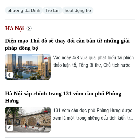
phường Ba Đình
Trẻ Em
hoạt động hè
Hà Nội
Xu hướng
Diện mạo Thủ đô sẽ thay đổi căn bản từ những giải
pháp đồng bộ
Vào ngày 4/8 vừa qua, phát biểu tại phiên
thảo luận tổ, Tổng Bí thư, Chủ tịch nước
Tô Lâm, đại biểu Quốc hội Đoàn Hà Nội,
đánh giá cao những chuyển biến của Thủ
đô và cho rằng, chỉ hai năm nữa, diện mạo
Hà Nội sắp chỉnh trang 131 vòm cầu phố Phùng
Hà Nội sẽ thay đổi rất căn bản khi những
Hưng
định hướng lớn trong Quy hoạch Thủ đô
tầm nhìn 100 năm từng bước được hiện
131 vòm cầu dọc phố Phùng Hưng được
thực hóa.
xem là một trong những dấu tích kiến trúc
độc đáo của Hà Nội hơn một thế kỷ qua.
UBND phường Hoàn Kiếm đang nghiên