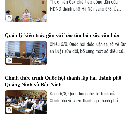
thuộc.
Thực hiện Quy chế tiếp công dân của
HĐND thành phố Hà Nội, sáng 6/8, Ủy
viên Thường trực, Trưởng Ban Đô thị
HĐND thành phố Trần Hợp Dũng đã tiếp
công dân định kỳ.
Quản lý kiến trúc gắn với bảo tồn bản sắc văn hóa
Chiều 6/8, Quốc hội thảo luận tại tổ về Dự
án Luật sửa đổi, bổ sung một số điều của
Luật Kiến trúc. Nhiều đại biểu đồng tình,
dự thảo Luật đã tập trung đổi mới công
tác quản lý hành nghề kiến trúc theo
Chính thức trình Quốc hội thành lập hai thành phố
hướng cắt giảm thủ tục hành chính,
Quảng Ninh và Bắc Ninh
chuyển mạnh từ tiền kiểm sang hậu kiểm
và đẩy mạnh chuyển đổi số.
Sáng 6/8, Quốc hội nghe tờ trình của
Chính phủ về việc thành lập thành phố
Quảng Ninh và thành phố Bắc Ninh.
Hà Nội đảm bảo tiến độ các dự án giao thông trọng