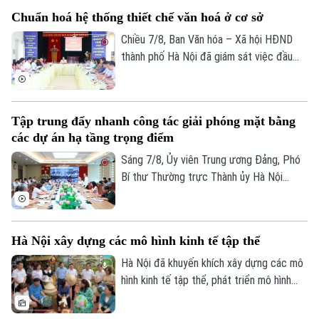
hương tưởng niệm và chính thức triển
Chuẩn hoá hệ thống thiết chế văn hoá ở cơ sở
khai công tác lấy mẫu hài cốt liệt sĩ chưa
xác định được thông tin để phục vụ giám
Chiều 7/8, Ban Văn hóa – Xã hội HĐND
định ADN.
thành phố Hà Nội đã giám sát việc đầu
tư, khai thác các thiết chế văn hóa, thể
thao trên địa bàn phường Kiến Hưng.
Tập trung đẩy nhanh công tác giải phóng mặt bằng
các dự án hạ tầng trọng điểm
Sáng 7/8, Ủy viên Trung ương Đảng, Phó
Bí thư Thường trực Thành ủy Hà Nội
Nguyễn Trọng Đông, Trưởng ban Chỉ đạo
giải phóng mặt bằng các dự án đầu tư
trên địa bàn thành phố Hà Nội chủ trì hội
Hà Nội xây dựng các mô hình kinh tế tập thể
nghị Ban Chỉ đạo nhằm rà soát, đánh giá
tiến độ công tác giải phóng mặt bằng
Hà Nội đã khuyến khích xây dựng các mô
triển khai các dự án, công trình trọng
hình kinh tế tập thể, phát triển mô hình
điểm trên địa bàn thành phố.
HTX theo Luật năm 2023. Việc kiện toàn,
nâng cao hiệu quả hoạt động của các