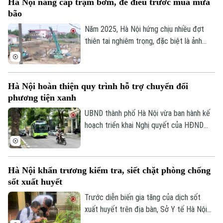
Hà Nội nâng cấp trạm bơm, đê điều trước mùa mưa
nhóm người cao tuổi, người có nhiều bệnh
bão
nền.
Năm 2025, Hà Nội hứng chịu nhiều đợt
thiên tai nghiêm trọng, đặc biệt là ảnh
hưởng của bão số 10, số 11 và mưa lũ lịch
sử. Trước những thiệt hại nặng nề, thành
phố Hà Nội đã thể hiện sự quan tâm đặc
Hà Nội hoàn thiện quy trình hỗ trợ chuyển đổi
biệt bằng việc đầu tư nâng cấp hệ thống
phương tiện xanh
đê điều và thủy lợi, đảm bảo an toàn
phòng chống thiên tai trong mùa mưa lũ
UBND thành phố Hà Nội vừa ban hành kế
2026.
hoạch triển khai Nghị quyết của HĐND
Thành phố về hỗ trợ chuyển đổi phương
tiện giao thông đường bộ từ nhiên liệu
hóa thạch sang năng lượng sạch, đồng
Hà Nội khẩn trương kiểm tra, siết chặt phòng chống
thời khuyến khích người dân sử dụng giao
sốt xuất huyết
thông công cộng.
Trước diễn biến gia tăng của dịch sốt
xuất huyết trên địa bàn, Sở Y tế Hà Nội
vừa ban hành công văn khẩn yêu cầu các