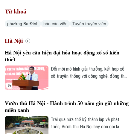
Từ khoá
phường Ba Đình
báo cáo viên
Tuyên truyền viên
Hà Nội
Hà Nội yêu cầu hiện đại hóa hoạt động xổ số kiến
thiết
Đổi mới mô hình giải thưởng, kết hợp xổ
số truyền thống với công nghệ, đồng thời
tái cơ cấu tổ chức bộ máy theo hướng
tinh gọn là những yêu cầu được Ủy viên
Ban Thường vụ Thành ủy, Phó Chủ tịch
Vườn thú Hà Nội - Hành trình 50 năm gìn giữ những
UBND thành phố Hà Nội Nguyễn Xuân Lưu
miền xanh
đặt ra đối với Công ty TNHH Một thành
viên Xổ số kiến thiết Thủ đô tại hội nghị
Trải qua nửa thế kỷ thành lập và phát
triển khai nhiệm vụ 6 tháng cuối năm
triển, Vườn thú Hà Nội hay còn gọi là
2026, diễn ra ngày 8/8.
Công viên Thủ Lệ không chỉ là nơi chăm