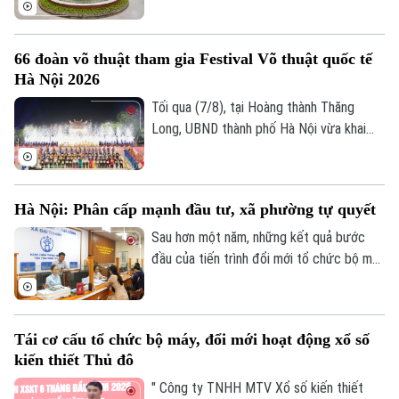
sóc, bảo tồn hàng trăm cá thể động vật
mà còn là không gian xanh, văn hoá gắn bó
66 đoàn võ thuật tham gia Festival Võ thuật quốc tế
với nhiều thế hệ người dân Thủ đô.
Hà Nội 2026
Tối qua (7/8), tại Hoàng thành Thăng
Long, UBND thành phố Hà Nội vừa khai
mạc Festival Võ thuật quốc tế Hà Nội
2026 với chủ đề “Hào khí Thăng Long -
Tinh hoa võ Việt”.
Hà Nội: Phân cấp mạnh đầu tư, xã phường tự quyết
Sau hơn một năm, những kết quả bước
đầu của tiến trình đổi mới tổ chức bộ máy
Chuyên mục
và nâng cao hiệu lực, hiệu quả quản trị đã
cho thấy mô hình chính quyền địa phương
Thời sự
hai cấp không chỉ là sự thay đổi về cơ cấu
Tái cơ cấu tổ chức bộ máy, đổi mới hoạt động xổ số
tổ chức, mà là bước chuyển căn bản tổ
Hà Nội
Hà Nội
kiến thiết Thủ đô
chức lại không gian phát triển và tái cấu
trúc mô hình quản trị của thành phố Hà
" Công ty TNHH MTV Xổ số kiến thiết
Chính trị