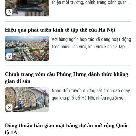
xếp đơn vị hành chính và tổ chức mô hình
thiện môi trường, chỉnh trang cảnh quan
chính quyền địa phương hai cấp trên địa
và nâng cao chất lượng sống cho người
bàn xã năm 2026.
dân, sông Lừ từng được kỳ vọng sẽ trở
thành không gian xanh giữa lòng Thủ đô.
Hiệu quả phát triển kinh tế tập thể của Hà Nội
Tuy nhiên, thực tế hiện nay, nhiều đoạn
sông vẫn bị rác thải phủ kín mặt nước, gây
Với hàng nghìn hợp tác xã đang hoạt động
ô nhiễm và ảnh hưởng đến dòng chảy.
trên nhiều lĩnh vực, khu vực kinh tế tập
thể không chỉ tạo việc làm, nâng cao thu
nhập cho người dân mà còn góp phần xây
dựng chuỗi giá trị. Khi được tháo gỡ
Chỉnh trang vòm cầu Phùng Hưng đánh thức không
những điểm nghẽn đây sẽ là một trong
gian di sản
những động lực quan trọng đóng góp vào
tăng trưởng nhanh và bền vững của Thủ
Nhắc đến tuyến đường sắt trên cao chạy
đô.
qua khu phố cổ Hà Nội, nhiều người sẽ
nhớ ngay đến dãy 131 vòm cầu đá mang
dấu ấn hơn một thế kỷ. Không chỉ là một
công trình hạ tầng, đây còn là một phần
Đồng thuận bàn giao mặt bằng dự án mở rộng Quốc
ký ức đô thị của Thủ đô. Trong thời gian
lộ 1A
tới, khu vực này sẽ được chỉnh trang theo