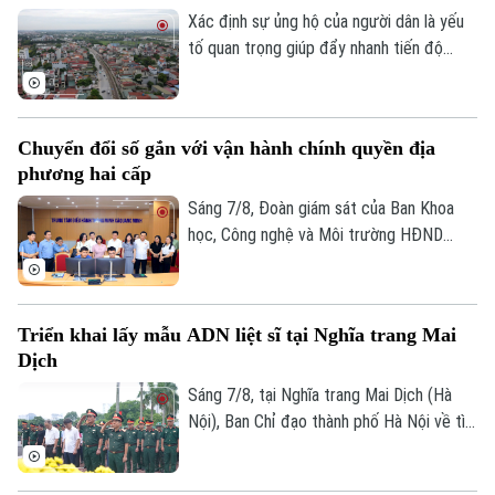
hướng bảo tồn kết hợp phát huy giá trị di
Xác định sự ủng hộ của người dân là yếu
sản, mở ra một không gian văn hóa, nghệ
tố quan trọng giúp đẩy nhanh tiến độ
thuật và du lịch mới.
GPMB dự án Trục không gian Quốc lộ 1A,
thời gian qua, xã Thượng Phúc đã tập
trung đồng loạt nhiều giải pháp. Nhờ đó,
Chuyển đổi số gắn với vận hành chính quyền địa
nhiều người dân và doanh nghiệp đã sớm
phương hai cấp
đồng thuận, bàn giao đất để thực hiện
siêu dự án 162.000 tỷ đồng này.
Sáng 7/8, Đoàn giám sát của Ban Khoa
học, Công nghệ và Môi trường HĐND
thành phố Hà Nội giám sát tình hình thực
hiện công tác chuyển đổi số trên địa bàn
xã Quang Minh giai đoạn 2025-2026.
Triển khai lấy mẫu ADN liệt sĩ tại Nghĩa trang Mai
Dịch
Liên hệ đường dây nóng (bấm để gọi)
Sáng 7/8, tại Nghĩa trang Mai Dịch (Hà
Tòa soạn
Tòa soạn
Nội), Ban Chỉ đạo thành phố Hà Nội về tìm
0865.116.699 (hotline)
0865.116.699
kiếm, quy tập và xác định danh tính hài
cốt liệt sĩ trang trọng tổ chức Lễ dâng