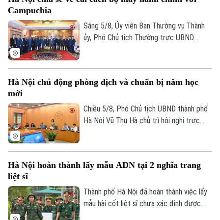
bạch, hiệu quả, xứng đáng là Thủ đô,
Campuchia
gương mẫu đi đầu trong công cuộc đổi
mới đất nước.
Sáng 5/8, Ủy viên Ban Thường vụ Thành
ủy, Phó Chủ tịch Thường trực UBND
thành phố Dương Đức Tuấn tiếp đoàn đại
biểu Bộ Nội vụ Vương quốc Campuchia do
Quốc vụ khanh Santibindit Chan Ean dẫn
Hà Nội chủ động phòng dịch và chuẩn bị năm học
đầu, đến thăm và trao đổi về các nội
mới
dung hợp tác mà hai bên cùng quan tâm.
Chiều 5/8, Phó Chủ tịch UBND thành phố
Hà Nội Vũ Thu Hà chủ trì hội nghị trực
tuyến với các xã, phường về công tác
phòng, chống dịch bệnh truyền nhiễm và
triển khai nhiệm vụ chuẩn bị năm học mới
Hà Nội hoàn thành lấy mẫu ADN tại 2 nghĩa trang
2026-2027.
liệt sĩ
Liên hệ đường dây nóng (bấm để gọi)
Thành phố Hà Nội đã hoàn thành việc lấy
Tòa soạn
Tòa soạn
mẫu hài cốt liệt sĩ chưa xác định được
thông tin tại hai Nghĩa trang liệt sĩ Ngọc
0865.116.699 (hotline)
0865.116.699