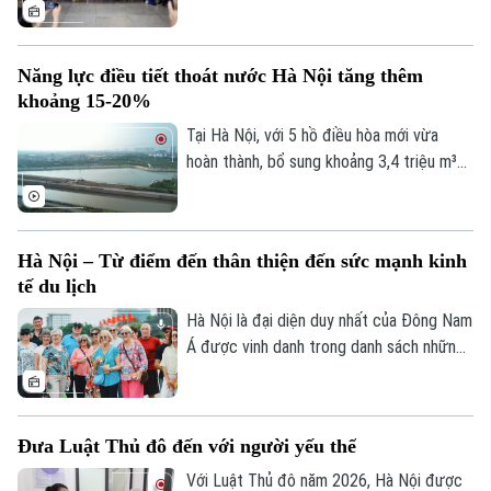
nhưng con người và văn hóa mới là thứ níu
giữ tâm hồn du khách." Và khi nhắc đến
những thành phố có khả năng "gây thương
Năng lực điều tiết thoát nước Hà Nội tăng thêm
nhớ" ấy, chắc chắn không thể bỏ qua Hà
khoảng 15-20%
Nội – trái tim của Việt Nam.
Tại Hà Nội, với 5 hồ điều hòa mới vừa
hoàn thành, bổ sung khoảng 3,4 triệu m³
dung tích chứa nước; cùng với việc hạ
mực nước các hồ hiện có thông qua hệ
thống trạm bơm, tổng dung tích điều hòa
Hà Nội – Từ điểm đến thân thiện đến sức mạnh kinh
của toàn thành phố tăng thêm khoảng 4,8
tế du lịch
triệu m³. Nhờ vậy, góp phần nâng năng lực
điều tiết của hệ thống thêm khoảng 15-
Hà Nội là đại diện duy nhất của Đông Nam
20%.
Á được vinh danh trong danh sách những
thành phố có dịch vụ khách hàng thân
thiện nhất thế giới. Danh hiệu này tiếp tục
khẳng định sức hút của Thủ đô không chỉ
Đưa Luật Thủ đô đến với người yếu thế
từ di sản và văn hóa, mà còn từ sự mến
khách của con người Hà Nội.
Với Luật Thủ đô năm 2026, Hà Nội được