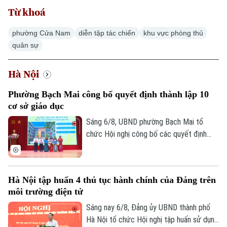
Từ khoá
phường Cửa Nam
diễn tập tác chiến
khu vực phòng thủ
quân sự
Hà Nội
Phường Bạch Mai công bố quyết định thành lập 10
cơ sở giáo dục
Sáng 6/8, UBND phường Bạch Mai tổ
chức Hội nghị công bố các quyết định
thành lập các cơ sở giáo dục và công tác
cán bộ quản lý sau sắp xếp đối với các
trường mầm non, tiểu học và trung học cơ
Hà Nội tập huấn 4 thủ tục hành chính của Đảng trên
sở công lập trên địa bàn.
môi trường điện tử
Sáng nay 6/8, Đảng ủy UBND thành phố
Hà Nội tổ chức Hội nghị tập huấn sử dụng