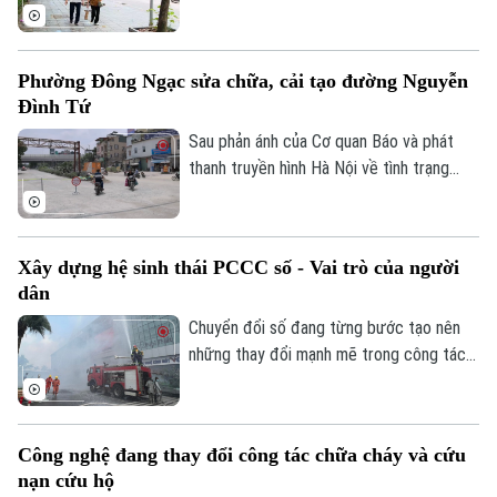
nhiều xã, phường trên địa bàn thành phố
đã đầu tư cải tạo, chỉnh trang vỉa hè, góp
phần đồng bộ cơ sở hạ tầng và bảo đảm
Phường Đông Ngạc sửa chữa, cải tạo đường Nguyễn
an toàn giao thông. Đây là việc làm có ý
Đình Tứ
nghĩa thiết thực, được đông đảo nhân
dân đồng tình ủng hộ.
Sau phản ánh của Cơ quan Báo và phát
thanh truyền hình Hà Nội về tình trạng
xuống cấp, hư hỏng của tuyến đường
Nguyễn Đình Tứ, UBND phường Đông
Theo dõi Hà Nội On
Ngạc đã tiến hành sửa chữa, cải tạo dọc
Xây dựng hệ sinh thái PCCC số - Vai trò của người
tuyến, đảm bảo khớp nối êm thuận để
dân
người dân đi lại an toàn, thuận tiện.
Chuyển đổi số đang từng bước tạo nên
những thay đổi mạnh mẽ trong công tác
PCCC và CNCH. Tuy nhiên, công nghệ
hiện đại chỉ phát huy khi được kết hợp với
ý thức trách nhiệm của mỗi cá nhân, mỗi
Công nghệ đang thay đổi công tác chữa cháy và cứu
gia đình và toàn xã hội. Vì vậy, mỗi người
nạn cứu hộ
dân cần chủ động tìm hiểu kiến thức,