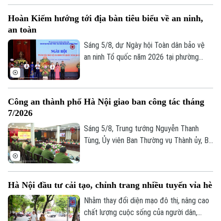
hoạch hành chính đơn thuần, mà là một
Hoàn Kiếm hướng tới địa bàn tiêu biểu về an ninh,
cuộc "tổng động viên" toàn diện nhằm
an toàn
chuẩn hóa, làm sạch và cập nhật cơ sở dữ
liệu quốc gia về đất đai trên địa bàn.
Sáng 5/8, dự Ngày hội Toàn dân bảo vệ
an ninh Tổ quốc năm 2026 tại phường
Hoàn Kiếm, Chủ tịch UBND thành phố Hà
Nội Vũ Đại Thắng yêu cầu địa phương
phát huy vị trí đặc biệt của địa bàn trung
Công an thành phố Hà Nội giao ban công tác tháng
tâm, phấn đấu trở thành hình mẫu của Thủ
7/2026
đô về an ninh, an toàn, kỷ cương, văn minh
và thân thiện.
Sáng 5/8, Trung tướng Nguyễn Thanh
Tùng, Ủy viên Ban Thường vụ Thành ủy, Bí
thư Đảng ủy, Giám đốc Công an thành phố
Hà Nội chủ trì Hội nghị giao ban công tác
tháng 7/2026. Hội nghị được tổ chức
Hà Nội đầu tư cải tạo, chỉnh trang nhiều tuyến vỉa hè
trực tiếp kết hợp trực tuyến đến Công an
các đơn vị, xã, phường và Đồn Công an.
Nhằm thay đổi diện mạo đô thị, nâng cao
chất lượng cuộc sống của người dân,