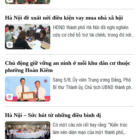
Hồi và Nghĩa trang liệt sĩ Nhổn. Đây là kết
quả bước đầu của "Chiến dịch 500 ngày
Hà Nội đề xuất nới điều kiện vay mua nhà xã hội
đêm đẩy mạnh tìm kiếm, quy tập và xác
định danh tính hài cốt liệt sĩ", góp phần
HĐND thành phố Hà Nội đề nghị nghiên
hiện thực hóa mục tiêu ứng dụng công
cứu cơ chế hỗ trợ tài chính, trong đó nới
nghệ ADN để xác định danh tính các Anh
điều kiện vay vốn để người thu nhập thấp
hùng liệt sĩ.
dễ tiếp cận nhà ở xã hội. Đề xuất được
nêu trong báo cáo giám sát về nhà ở xã
Chủ động giữ vững an ninh ở mỗi khu dân cư thuộc
hội, nhà tái định cư phục vụ giải phóng
phường Hoàn Kiếm
mặt bằng từ ngày 1/8/2024 đến nay.
Sáng 5/8, Ủy viên Trung ương Đảng, Phó
Bí thư Thành ủy, Chủ tịch UBND thành phố
Hà Nội Vũ Đại Thắng đã dự Ngày hội toàn
dân bảo vệ an ninh Tổ quốc năm 2026 tại
phường Hoàn Kiếm. Cùng dự có Phó Chủ
Hà Nội – Sức hút từ những điều bình dị
tịch Thường trực Ủy ban MTTQ Việt Nam
thành phố Hà Nội Trần Thị Phương Hoa và
Có một câu nói rất hay rằng: "Kiến trúc
đại diện các Sở, ngành, đơn vị liên quan.
làm nên diện mạo của một thành phố,