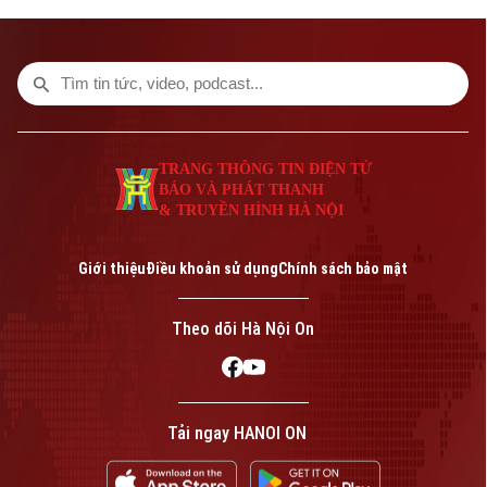
ngành Giáo dục Thủ đô triển khai nhiều
nhiệm vụ trọng tâm như đổi mới chương
trình, chuyển đổi số, giáo dục STEM, ứng
dụng trí tuệ nhân tạo (AI) và từng bước
đưa tiếng Anh trở thành ngôn ngữ thứ hai
trong trường học.
TRANG THÔNG TIN ĐIỆN TỬ
BÁO VÀ PHÁT THANH
& TRUYỀN HÌNH HÀ NỘI
Giới thiệu
Điều khoản sử dụng
Chính sách bảo mật
Theo dõi Hà Nội On
Tải ngay HANOI ON