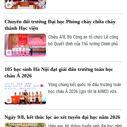
của xã hội đối với kỳ thi.
lý đối với thí sinh tại điểm thi Trường
THPT Chuyên Tuyên Quang trong Kỳ thi
tốt nghiệp THPT năm 2026. Theo đó,
Chuyển đổi trường Đại học Phòng cháy chữa cháy
toàn bộ thí sinh tại điểm thi này sẽ thi lại
thành Học viện
tất cả các môn.
Chiều 4/8, Bộ Công an tổ chức Lễ công
bố Quyết định của Thủ tướng Chính phủ
về việc chuyển đổi Trường Đại học Phòng
cháy chữa cháy thành Học viện Phòng
cháy chữa cháy và Cứu nạn cứu hộ. Tới
105 học sinh Hà Nội đạt giải đấu trường toán học
dự và chỉ đạo buổi lễ Thượng tướng, TS
châu Á 2026
Lê Quốc Hùng, Ủy viên Trung ương Đảng,
Phó Bí thư Đảng ủy Công an Trung ương,
Vòng chung kết quốc tế đấu trường toán
Thứ trưởng Bộ Công an; GS.TS Lê Quân,
học châu Á 2026 (gọi tắt là AIMO) vừa
Thứ trưởng Bộ Giáo dục và Đào tạo.
kết thúc. Hà Nội là đơn vị có số lượng thí
sinh đạt giải nhiều nhất với 105 em. Cuộc
thi là sự kiện thường niên do Báo Tiền
Ngày 9/8, kết thúc lọc ảo xét tuyển đại học năm 2026
phong phối hợp với Đại học Bách Khoa Hà
Nội tổ chức.
Hiện nay, hệ thống tuyển sinh đại học năm