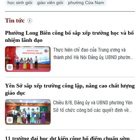
học sinh giỏi
giáo viên giỏi
phường Cửa Nam
Tin tức
Phường Long Biên công bố sắp xếp trường học và bổ
nhiệm lãnh đạo
Thực hiện chỉ đạo của Trung ương và
thành phố Hà Nội Đảng ủy, UBND phường
Long Biên đã tổ chức Hội nghị công bố
các quyết định về việc sắp xếp tổ chức
lại và công tác cán bộ sau sắp xếp các cơ
Yên Sở sắp xếp trường công lập, nâng cao chất lượng
sở giáo dục công lập trên địa bàn.
giáo dục
Chiều 8/8, Đảng ủy và UBND phường Yên
Sở tổ chức công bố các quyết định về
sắp xếp, tổ chức lại các cơ sở giáo dục
công lập và thành lập tổ chức cơ sở Đảng
tại các nhà trường. Sau sắp xếp, phường
11 trường đại học dự kiến công bố điểm chuẩn sớm