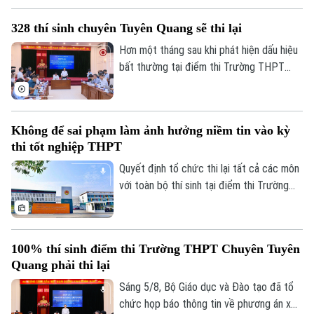
điều kiện, từ đội ngũ giáo viên, cơ sở vật
328 thí sinh chuyên Tuyên Quang sẽ thi lại
chất đến sách giáo khoa, bảo đảm không
học sinh nào bị bỏ lại phía sau.
Hơn một tháng sau khi phát hiện dấu hiệu
bất thường tại điểm thi Trường THPT
Chuyên Tuyên Quang, Bộ Giáo dục và Đào
tạo đã công bố phương án xử lý.
Không để sai phạm làm ảnh hưởng niềm tin vào kỳ
thi tốt nghiệp THPT
Quyết định tổ chức thi lại tất cả các môn
với toàn bộ thí sinh tại điểm thi Trường
THPT chuyên Tuyên Quang được đưa ra
Liên hệ đường dây nóng (bấm để gọi)
trên cơ sở kết quả điều tra ban đầu của
Tòa soạn
Tòa soạn
Bộ Công an, ý kiến của các cơ quan liên
100% thí sinh điểm thi Trường THPT Chuyên Tuyên
quan và quy chế thi hiện hành, nhằm bảo
0865.116.699 (hotline)
0865.116.699
Quang phải thi lại
đảm sự công bằng, minh bạch của kỳ thi
tốt nghiệp THPT, đồng thời bảo vệ quyền
Sáng 5/8, Bộ Giáo dục và Đào tạo đã tổ
lợi của các thí sinh và giữ vững niềm tin
chức họp báo thông tin về phương án xử