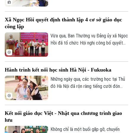
cấp thiết đối với giáo dục Việt Nam.
Tư vấn sức khỏe
Quần vợt
Tin tức
Đã phát sóng
Xã Ngọc Hồi quyết định thành lập 4 cơ sở giáo dục
Golf
công lập
Sao
Vừa qua, Ban Thường vụ Đảng ủy xã Ngọc
Điện ảnh
Hồi đã tổ chức Hội nghị công bố quyết
định thành lập các cơ sở giáo dục công
Thời trang
lập, thành lập các đảng bộ cơ sở và công
tác cán bộ sau khi sắp xếp, tổ chức lại
Hành trình kết nối học sinh Hà Nội - Fukuoka
Âm nhạc
các trường học thuộc thẩm quyền trên
địa bàn xã.
Những ngày qua, các trường học tại Thủ
đô Hà Nội đã rộn ràng tiếng cười đón
tiếp đoàn học sinh đến từ tỉnh Fukuoka,
Nhật Bản. Một hành trình giao lưu đầy ắp
những trải nghiệm văn hóa độc đáo và
Kết nối giáo dục Việt - Nhật qua chương trình giao
tình bạn xuyên biên giới được mở ra đã
lưu
góp phần bồi đắp cho mối quan hệ hữu
nghị Hà Nội - Fukuoka.
Không chỉ là một buổi gặp gỡ, chuyến