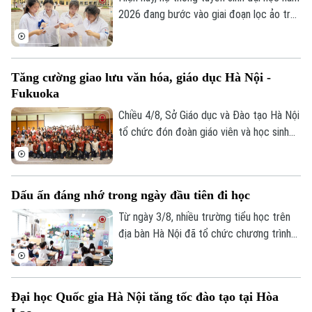
2026 đang bước vào giai đoạn lọc ảo trên
phạm vi toàn quốc. Việc lọc ảo được
thực hiện 6 lần theo quy trình và sẽ kết
thúc vào ngày 9/8.
Tăng cường giao lưu văn hóa, giáo dục Hà Nội -
Fukuoka
Chiều 4/8, Sở Giáo dục và Đào tạo Hà Nội
tổ chức đón đoàn giáo viên và học sinh
tỉnh Fukuoka, Nhật Bản đến học tập, tìm
hiểu văn hóa, cuộc sống của người Việt
Nam.
Dấu ấn đáng nhớ trong ngày đầu tiên đi học
Từ ngày 3/8, nhiều trường tiểu học trên
địa bàn Hà Nội đã tổ chức chương trình
đón học sinh lớp 1 trong không khí rộn
ràng, ấm áp. Đây là cột mốc đánh dấu
bước chuyển quan trọng của các em từ
Đại học Quốc gia Hà Nội tăng tốc đào tạo tại Hòa
bậc mầm non lên tiểu học, mở đầu hành