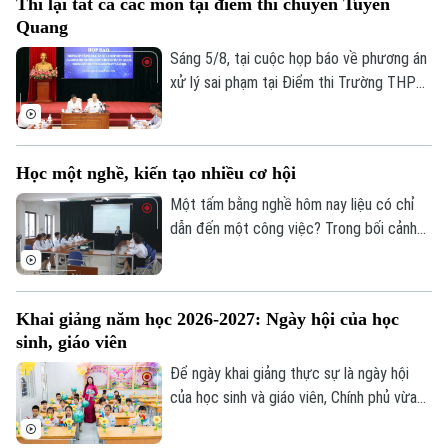
Thi lại tất cả các môn tại điểm thi chuyên Tuyên
Quang
Sáng 5/8, tại cuộc họp báo về phương án
xử lý sai phạm tại Điểm thi Trường THPT
Chuyên Tuyên Quang, Bộ Giáo dục và Đào
tạo quyết định tổ chức thi lại tất cả các
môn đối với toàn bộ thí sinh tại điểm thi
Học một nghề, kiến tạo nhiều cơ hội
này. Thời gian thi lại dự kiến vào ngày 14
và 15/8.
Một tấm bằng nghề hôm nay liệu có chỉ
dẫn đến một công việc? Trong bối cảnh
thị trường lao động liên tục thay đổi, câu
trả lời đang dần khác đi. Điều doanh
nghiệp cần không chỉ là người biết làm
Khai giảng năm học 2026-2027: Ngày hội của học
nghề, mà còn là người có năng lực thích
sinh, giáo viên
ứng, học hỏi và sẵn sàng đảm nhận những
vai trò mới.
Để ngày khai giảng thực sự là ngày hội
của học sinh và giáo viên, Chính phủ vừa
ban hành kế hoạch yêu cầu các bộ, ngành,
địa phương tập trung cao độ chuẩn bị mọi