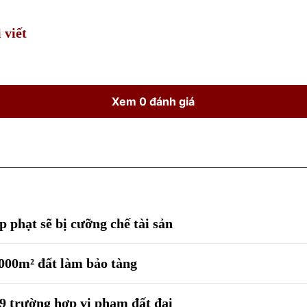
Time
 viết
Xem 0 đánh giá
p phạt sẽ bị cưỡng chế tài sản
000m² đất làm bảo tàng
9 trường hợp vi phạm đất đai