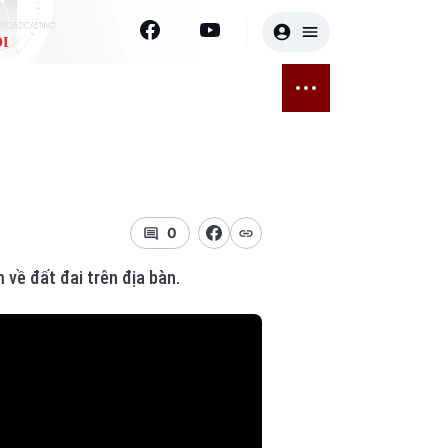
I
E
THỂ THAO
GIẢI TRÍ
ĐÃ PHÁT SÓNG
Bóng đá
Tin tức
ỡng
Quần vợt
Sao
sức khỏe
Golf
Điện ảnh
0
về đất đai trên địa bàn.
Thời trang
Âm nhạc