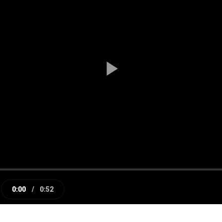
Play
Video
0:00
/
0:52
e
Current
Duration