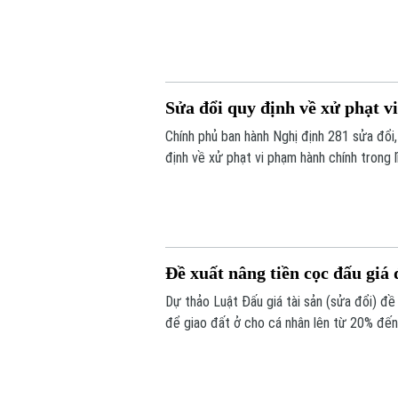
định.
Sửa đổi quy định về xử phạt v
Chính phủ ban hành Nghị định 281 sửa đổi
định về xử phạt vi phạm hành chính trong 
quy định về nguyên tắc xác định hành vi vi
Đề xuất nâng tiền cọc đấu giá
Dự thảo Luật Đấu giá tài sản (sửa đổi) đề
để giao đất ở cho cá nhân lên từ 20% đến
trúng đấu giá nhưng bỏ cọc tham gia các
chặn tình trạng đầu cơ, trục lợi.