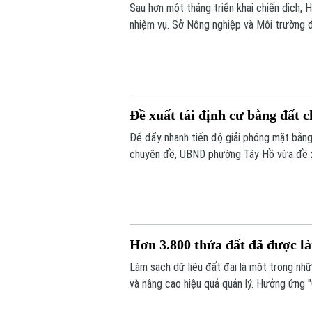
Sau hơn một tháng triển khai chiến dịch, 
nhiệm vụ. Sở Nông nghiệp và Môi trường đ
hơn 10.000 tài khoản và các phần mềm hỗ
Đề xuất tái định cư bằng đất 
Để đẩy nhanh tiến độ giải phóng mặt bằng
chuyên đề, UBND phường Tây Hồ vừa đề xu
định cư bằng đất tại khu Thư Lâm. Đây 
tác bồi thường, hỗ trợ và tái định cư.
Hơn 3.800 thửa đất đã được là
Làm sạch dữ liệu đất đai là một trong nh
và nâng cao hiệu quả quản lý. Hưởng ứng "
vào cuộc, từng bước chuẩn hóa dữ liệu đất