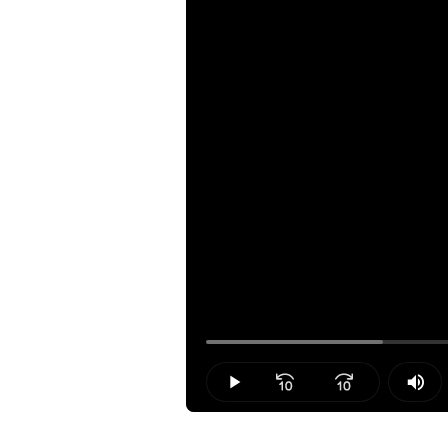
Loaded
:
18.95%
Play
Mut