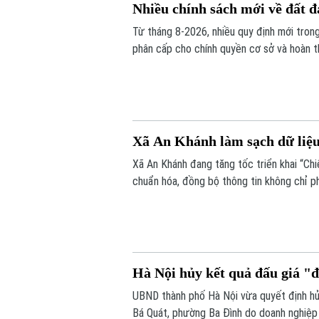
Nhiều chính sách mới về đất đa
Từ tháng 8-2026, nhiều quy định mới trong 
phân cấp cho chính quyền cơ sở và hoàn t
sẽ nâng cao hiệu lực quản lý nhà nước, đồ
quá trình thực hiện các thủ tục về đất đai
Xã An Khánh làm sạch dữ liệu
Xã An Khánh đang tăng tốc triển khai “Chi
chuẩn hóa, đồng bộ thông tin không chỉ p
số, nâng cao chất lượng phục vụ người dâ
Hà Nội hủy kết quả đấu giá "
UBND thành phố Hà Nội vừa quyết định hủy
Bá Quát, phường Ba Đình do doanh nghiệp 