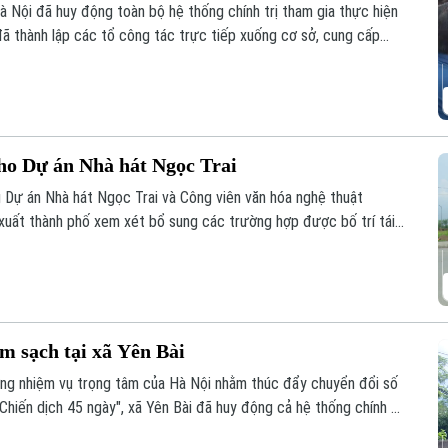
Hà Nội đã huy động toàn bộ hệ thống chính trị tham gia thực hiện
ã thành lập các tổ công tác trực tiếp xuống cơ sở, cung cấp
 trợ cho 126 xã, phường.
cho Dự án Nhà hát Ngọc Trai
 Dự án Nhà hát Ngọc Trai và Công viên văn hóa nghệ thuật
ất thành phố xem xét bổ sung các trường hợp được bố trí tái
được kỳ vọng sẽ góp phần tháo gỡ những vướng mắc trong công
m sạch tại xã Yên Bài
ững nhiệm vụ trọng tâm của Hà Nội nhằm thúc đẩy chuyển đổi số
Chiến dịch 45 ngày", xã Yên Bài đã huy động cả hệ thống chính trị
 đai trên địa bàn.