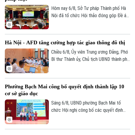
Hôm nay 6/8, Sở Tư pháp Thành phố Hà
Nội đã tổ chức Hội thảo đóng góp Đề án
“Xây dựng văn hoá tuân thủ pháp luật
trong xây dựng xã, phường xã hội chủ
nghĩa trên địa bàn thành phố Hà Nội”.
Hà Nội - AFD tăng cường hợp tác giao thông đô thị
Theo dõi Hà Nội On
Chiều 6/8, Ủy viên Trung ương Đảng, Phó
Bí thư Thành ủy, Chủ tịch UBND thành phố
Hà Nội Vũ Đại Thắng đã tiếp Giám đốc Cơ
quan Phát triển Pháp (AFD) tại Việt Nam,
ông Julien Seillan, trao đổi về các dự án
Phường Bạch Mai công bố quyết định thành lập 10
đang triển khai và định hướng mở rộng
cơ sở giáo dục
hợp tác trong thời gian tới.
Sáng 6/8, UBND phường Bạch Mai tổ
chức Hội nghị công bố các quyết định
thành lập các cơ sở giáo dục và công tác
cán bộ quản lý sau sắp xếp đối với các
trường mầm non, tiểu học và trung học cơ