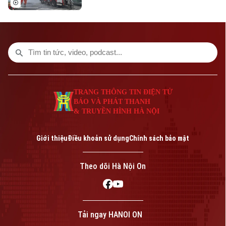
hiện đại chỉ phát huy khi được kết hợp với
ý thức trách nhiệm của mỗi cá nhân, mỗi
gia đình và toàn xã hội. Vì vậy, mỗi người
dân cần chủ động tìm hiểu kiến thức,
chấp hành các quy định về an toàn PCCC,
trang bị kỹ năng xử lý tình huống và tích
cực phối hợp với các cơ quan chức năng.
TRANG THÔNG TIN ĐIỆN TỬ
BÁO VÀ PHÁT THANH
& TRUYỀN HÌNH HÀ NỘI
Giới thiệu
Điều khoản sử dụng
Chính sách bảo mật
Theo dõi Hà Nội On
Tải ngay HANOI ON