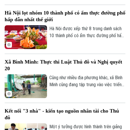
được đón Tết Trung thu vui tươi, an toàn;
100% trẻ em có hoàn cảnh đặc biệt được
Hà Nội lọt nhóm 10 thành phố có ẩm thực đường phố
thăm hỏi, tặng quà đầy đủ, kịp thời.
hấp dẫn nhất thế giới
Hà Nội được xếp thứ 8 trong danh sách
10 thành phố có ẩm thực đường phố hấp
dẫn nhất thế giới theo nghiên cứu của
Radical Storage và cũng là thành phố duy
nhất của châu Á lọt vào danh sách này.
Xã Bình Minh: Thực thi Luật Thủ đô và Nghị quyết
20
Cũng như nhiều địa phương khác, xã Bình
Minh cũng đang tập trung vào việc triển
khai Luật Thủ đô và Nghị quyết 20 của
Liên hệ đường dây nóng (bấm để gọi)
HĐND thành phố Hà Nội, Luật Đất đai
Tòa soạn
Tòa soạn
trong việc xử lý dứt điểm những cá nhân,
Kết nối "3 nhà" - kiến tạo nguồn nhân tài cho Thủ
tổ chức vi phạm về trật tự xây dựng, đất
0865.116.699 (hotline)
0865.116.699
đô
đai.
Một ý tưởng được hình thành trên giảng