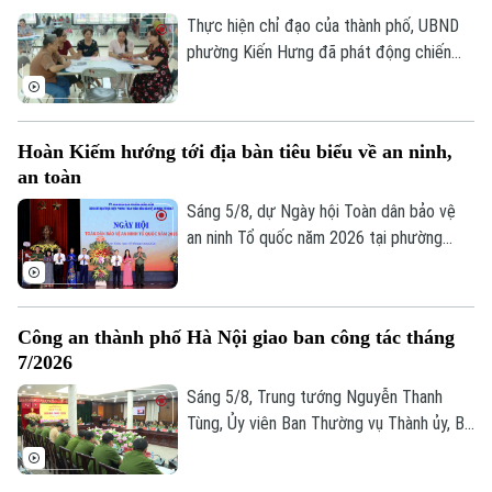
dữ liệu tại 41 tổ dân phố đang đứng
Thực hiện chỉ đạo của thành phố, UBND
trước những thách thức không nhỏ.
phường Kiến Hưng đã phát động chiến
dịch cao điểm "45 ngày đêm" làm sạch dữ
liệu đất đai. Đây không chỉ là một kế
hoạch hành chính đơn thuần, mà là một
Hoàn Kiếm hướng tới địa bàn tiêu biểu về an ninh,
cuộc "tổng động viên" toàn diện nhằm
an toàn
chuẩn hóa, làm sạch và cập nhật cơ sở dữ
liệu quốc gia về đất đai trên địa bàn.
Sáng 5/8, dự Ngày hội Toàn dân bảo vệ
an ninh Tổ quốc năm 2026 tại phường
Hoàn Kiếm, Chủ tịch UBND thành phố Hà
Nội Vũ Đại Thắng yêu cầu địa phương
phát huy vị trí đặc biệt của địa bàn trung
Công an thành phố Hà Nội giao ban công tác tháng
tâm, phấn đấu trở thành hình mẫu của Thủ
7/2026
đô về an ninh, an toàn, kỷ cương, văn minh
và thân thiện.
Sáng 5/8, Trung tướng Nguyễn Thanh
Tùng, Ủy viên Ban Thường vụ Thành ủy, Bí
thư Đảng ủy, Giám đốc Công an thành phố
Hà Nội chủ trì Hội nghị giao ban công tác