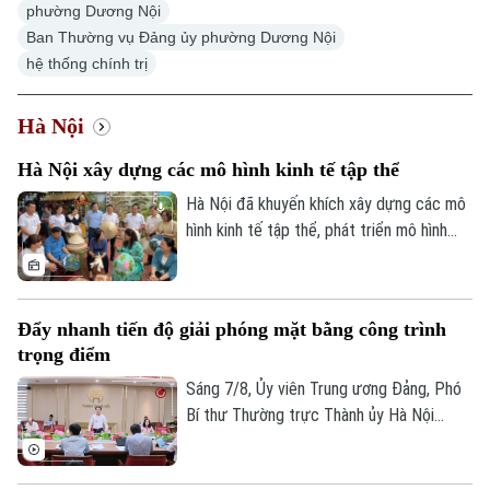
phường Dương Nội
Ban Thường vụ Đảng ủy phường Dương Nội
hệ thống chính trị
Hà Nội
Hà Nội xây dựng các mô hình kinh tế tập thể
Hà Nội đã khuyến khích xây dựng các mô
hình kinh tế tập thể, phát triển mô hình
HTX theo Luật năm 2023. Việc kiện toàn,
nâng cao hiệu quả hoạt động của các
HTX đóng vai trò quan trọng trong việc
Đẩy nhanh tiến độ giải phóng mặt bằng công trình
hình thành các mô hình kinh tế tập thể,
trọng điểm
tăng cường liên kết với các đơn vị doanh
nghiệp để đầu tư xây dựng nông nghiệp
Sáng 7/8, Ủy viên Trung ương Đảng, Phó
công nghệ cao và hình thành các chuỗi
Bí thư Thường trực Thành ủy Hà Nội
liên kết sản xuất, tiêu thụ bền vững.
Nguyễn Trọng Đông - Trưởng ban Chỉ đạo
giải phóng mặt bằng các dự án đầu tư