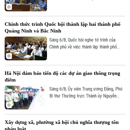
Luật Kiến trúc. Nhiều đại biểu đồng tình,
dự thảo Luật đã tập trung đổi mới công
tác quản lý hành nghề kiến trúc theo
Chính thức trình Quốc hội thành lập hai thành phố
hướng cắt giảm thủ tục hành chính,
Quảng Ninh và Bắc Ninh
chuyển mạnh từ tiền kiểm sang hậu kiểm
và đẩy mạnh chuyển đổi số.
Sáng 6/8, Quốc hội nghe tờ trình của
Chính phủ về việc thành lập thành phố
Quảng Ninh và thành phố Bắc Ninh.
Hà Nội đảm bảo tiến độ các dự án giao thông trọng
điểm
Sáng 6/8, Ủy viên Trung ương Đảng, Phó
Bí thư Thường trực Thành ủy Nguyễn
Trọng Đông, Trưởng Ban Chỉ đạo giải
phóng mặt bằng các dự án đầu tư trên
địa bàn thành phố Hà Nội, kiểm tra thực
Xây dựng xã, phường xã hội chủ nghĩa thượng tôn
địa một số hạng mục quan trọng.
pháp luật