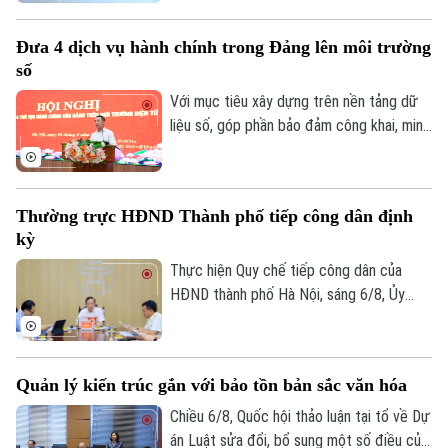
Bóng đá
phố, lãnh đạo phường, lực lượng Công an,
Giải trí
đại diện các cơ quan, đơn vị, doanh
Tư vấn sức khỏe
Đưa 4 dịch vụ hành chính trong Đảng lên môi trường
Quần vợt
nghiệp và đông đảo nhân dân trên địa
Tin tức
Đã phát sóng
số
bàn.
Golf
Với mục tiêu xây dựng trên nền tảng dữ
Sao
liệu số, góp phần bảo đảm công khai, minh
bạch và nâng cao hiệu quả điều hành, sáng
Điện ảnh
6/8, Đảng ủy UBND thành phố Hà Nội tổ
chức hội nghị tập huấn sử dụng 4 thủ tục
Thời trang
Thường trực HĐND Thành phố tiếp công dân định
hành chính của Đảng lên môi trường điện
kỳ
Âm nhạc
tử cho các tổ chức cơ sở Đảng trực
thuộc.
Thực hiện Quy chế tiếp công dân của
HĐND thành phố Hà Nội, sáng 6/8, Ủy
viên Thường trực, Trưởng Ban Đô thị
HĐND thành phố Trần Hợp Dũng đã tiếp
công dân định kỳ.
Quản lý kiến trúc gắn với bảo tồn bản sắc văn hóa
Chiều 6/8, Quốc hội thảo luận tại tổ về Dự
án Luật sửa đổi, bổ sung một số điều của