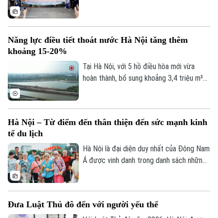
nhưng con người và văn hóa mới là thứ níu
giữ tâm hồn du khách." Và khi nhắc đến
những thành phố có khả năng "gây thương
Năng lực điều tiết thoát nước Hà Nội tăng thêm
nhớ" ấy, chắc chắn không thể bỏ qua Hà
khoảng 15-20%
Nội – trái tim của Việt Nam.
Tại Hà Nội, với 5 hồ điều hòa mới vừa
hoàn thành, bổ sung khoảng 3,4 triệu m³
dung tích chứa nước; cùng với việc hạ
mực nước các hồ hiện có thông qua hệ
thống trạm bơm, tổng dung tích điều hòa
Hà Nội – Từ điểm đến thân thiện đến sức mạnh kinh
của toàn thành phố tăng thêm khoảng 4,8
tế du lịch
triệu m³. Nhờ vậy, góp phần nâng năng lực
điều tiết của hệ thống thêm khoảng 15-
Hà Nội là đại diện duy nhất của Đông Nam
20%.
Á được vinh danh trong danh sách những
thành phố có dịch vụ khách hàng thân
thiện nhất thế giới. Danh hiệu này tiếp tục
khẳng định sức hút của Thủ đô không chỉ
Đưa Luật Thủ đô đến với người yếu thế
từ di sản và văn hóa, mà còn từ sự mến