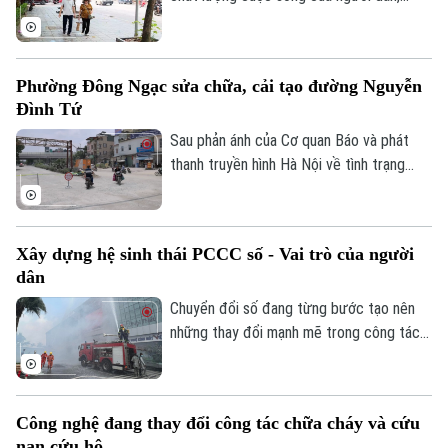
nhiều xã, phường trên địa bàn thành phố
Golf
Sao
đã đầu tư cải tạo, chỉnh trang vỉa hè, góp
phần đồng bộ cơ sở hạ tầng và bảo đảm
Điện ảnh
Phường Đông Ngạc sửa chữa, cải tạo đường Nguyễn
an toàn giao thông. Đây là việc làm có ý
Đình Tứ
nghĩa thiết thực, được đông đảo nhân
Thời trang
dân đồng tình ủng hộ.
Sau phản ánh của Cơ quan Báo và phát
thanh truyền hình Hà Nội về tình trạng
Âm nhạc
xuống cấp, hư hỏng của tuyến đường
Nguyễn Đình Tứ, UBND phường Đông
Ngạc đã tiến hành sửa chữa, cải tạo dọc
Xây dựng hệ sinh thái PCCC số - Vai trò của người
tuyến, đảm bảo khớp nối êm thuận để
dân
người dân đi lại an toàn, thuận tiện.
Chuyển đổi số đang từng bước tạo nên
những thay đổi mạnh mẽ trong công tác
PCCC và CNCH. Tuy nhiên, công nghệ
hiện đại chỉ phát huy khi được kết hợp với
ý thức trách nhiệm của mỗi cá nhân, mỗi
Công nghệ đang thay đổi công tác chữa cháy và cứu
gia đình và toàn xã hội. Vì vậy, mỗi người
nạn cứu hộ