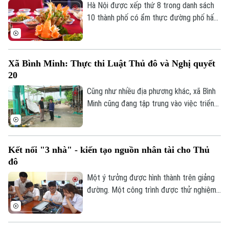
Hà Nội được xếp thứ 8 trong danh sách
10 thành phố có ẩm thực đường phố hấp
dẫn nhất thế giới theo nghiên cứu của
Radical Storage và cũng là thành phố duy
nhất của châu Á lọt vào danh sách này.
Xã Bình Minh: Thực thi Luật Thủ đô và Nghị quyết
20
Cũng như nhiều địa phương khác, xã Bình
Minh cũng đang tập trung vào việc triển
khai Luật Thủ đô và Nghị quyết 20 của
HĐND thành phố Hà Nội, Luật Đất đai
trong việc xử lý dứt điểm những cá nhân,
Kết nối "3 nhà" - kiến tạo nguồn nhân tài cho Thủ
tổ chức vi phạm về trật tự xây dựng, đất
đô
đai.
Một ý tưởng được hình thành trên giảng
đường. Một công trình được thử nghiệm
trong phòng nghiên cứu. Nhưng để những
sáng tạo ấy thực sự giải quyết các bài
toán của đô thị, đi vào sản xuất và tạo ra