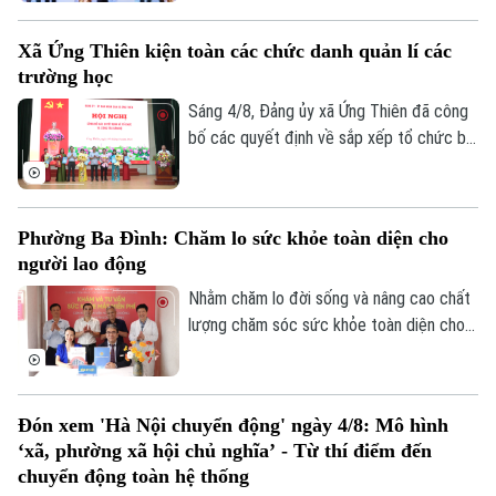
thoát nước diễn ra sáng 4/8.
Nhà văn hóa - Khu thể thao thôn Vạn
Điểm. Tới dự có Phó Chủ tịch UBND thành
Xã Ứng Thiên kiện toàn các chức danh quản lí các
phố Hà Nội Vũ Thu Hà.
trường học
Sáng 4/8, Đảng ủy xã Ứng Thiên đã công
bố các quyết định về sắp xếp tổ chức bộ
máy, công tác cán bộ và cấp ủy chi bộ đối
với các trường mầm non, tiểu học, THCS
trên địa bàn.
Phường Ba Đình: Chăm lo sức khỏe toàn diện cho
người lao động
Nhằm chăm lo đời sống và nâng cao chất
lượng chăm sóc sức khỏe toàn diện cho
cán bộ, đoàn viên, Công đoàn phường Ba
Bản quyền thuộc về Cơ quan Báo và Phát thanh Truyền hình Hà Nội Giấy
Đình đã tổ chức khám chuyên khoa miễn
phép số: Số 63/GP-TTDT, cấp ngày 10/05/2023
phí cho người lao động trên địa bàn, đồng
TRANG THÔNG TIN ĐIỆN TỬ
Đón xem 'Hà Nội chuyển động' ngày 4/8: Mô hình
thời tiến hành ký kết thỏa thuận hợp tác
‘xã, phường xã hội chủ nghĩa’ - Từ thí điểm đến
CỦA CƠ QUAN BÁO VÀ PHÁT THANH TRUYỀN HÌNH HÀ NỘI
chương trình phúc lợi, thiện nguyện và an
chuyển động toàn hệ thống
sinh xã hội thiết thực.
Số 3-5 Huỳnh Thúc Kháng-Phường Láng-Hà Nội