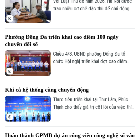
khách của con người Hà Nội.
Với Luật Thủ đô năm 2026, Hà Nội được
trao nhiều cơ chế đặc thù để chủ động
ban hành các chính sách an sinh phù hợp
với điều kiện thực tiễn của Thủ đô. Những
quy định ấy không chỉ hướng tới mục tiêu
Phường Đống Đa triển khai cao điểm 100 ngày
phát triển đô thị hiện đại mà còn dành sự
chuyển đổi số
quan tâm đặc biệt cho người nghèo,
người yếu thế, người khuyết tật và các
Chiều 4/8, UBND phường Đống Đa tổ
nhóm dễ bị tổn thương.
chức Hội nghị triển khai đợt cao điểm
100 ngày thực hiện các nhiệm vụ trọng
tâm về chuyển đổi số trên địa bàn.
Khi cả hệ thống cùng chuyển động
Thực tiễn triển khai tại Thư Lâm, Phúc
Thịnh cho thấy giá trị cốt lõi của việc thí
điểm nằm ở khả năng kiểm chứng cách
làm mới, nhận diện các điểm nghẽn và tạo
động lực thúc đẩy toàn hệ thống cùng
Hoàn thành GPMB dự án công viên công nghệ số vào
chuyển động. Trong đó, bộ tiêu chí chỉ