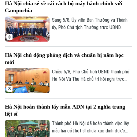
Hà Nội chia sẻ về cải cách bộ máy hành chính với
bạch, hiệu quả, xứng đáng là Thủ đô,
Campuchia
gương mẫu đi đầu trong công cuộc đổi
mới đất nước.
Sáng 5/8, Ủy viên Ban Thường vụ Thành
ủy, Phó Chủ tịch Thường trực UBND
thành phố Dương Đức Tuấn tiếp đoàn đại
biểu Bộ Nội vụ Vương quốc Campuchia do
Quốc vụ khanh Santibindit Chan Ean dẫn
Hà Nội chủ động phòng dịch và chuẩn bị năm học
đầu, đến thăm và trao đổi về các nội
mới
dung hợp tác mà hai bên cùng quan tâm.
Chiều 5/8, Phó Chủ tịch UBND thành phố
Hà Nội Vũ Thu Hà chủ trì hội nghị trực
tuyến với các xã, phường về công tác
phòng, chống dịch bệnh truyền nhiễm và
triển khai nhiệm vụ chuẩn bị năm học mới
Hà Nội hoàn thành lấy mẫu ADN tại 2 nghĩa trang
2026-2027.
liệt sĩ
Thành phố Hà Nội đã hoàn thành việc lấy
mẫu hài cốt liệt sĩ chưa xác định được