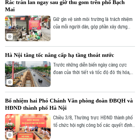
Rác tràn lan ngay sau giờ thu gom trên phố Bạch
đảm đời sống dân sinh.
Mai
Giữ gìn vệ sinh môi trường là trách nhiệm
của mỗi người dân, góp phần xây dựng
Thủ đô xanh, sạch, đẹp. Tuy nhiên, tại
không ít tuyến phố, tình trạng đổ rác
không đúng thời gian quy định vẫn diễn ra
Hà Nội tăng tốc nâng cấp hạ tầng thoát nước
khá phổ biến. Chỉ ít phút sau khi xe thu
gom rác rời đi, rác thải lại tiếp tục xuất
Trước những diễn biến ngày càng cực
hiện trên vỉa hè, gây mất mỹ quan đô thị,
đoan của thời tiết và tốc độ đô thị hóa,
ô nhiễm môi trường và ảnh hưởng đến đời
Hà Nội đang đẩy nhanh tiến độ hoàn thiện
sống người dân.
hệ thống hạ tầng thoát nước. Những công
trình được đưa vào vận hành không chỉ
Bổ nhiệm hai Phó Chánh Văn phòng đoàn ĐBQH và
giải quyết yêu cầu trước mắt mà còn
HĐND thành phố Hà Nội
hướng tới một chiến lược lâu dài, xây
dựng đô thị có khả năng thích ứng tốt
Chiều 3/8, Thường trực HĐND thành phố
hơn với biến đổi khí hậu.
tổ chức hội nghị công bố các quyết định
về công tác cán bộ. Ủy viên Ban Thường