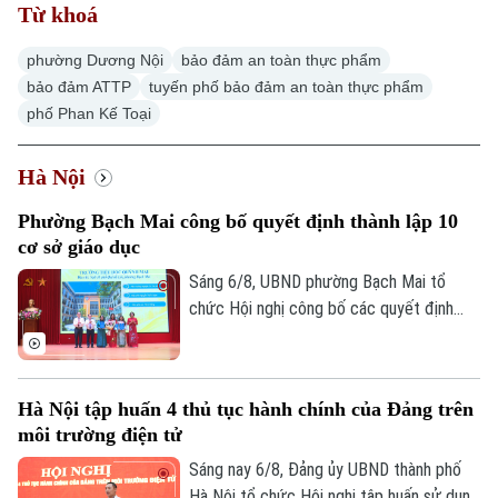
Từ khoá
phường Dương Nội
bảo đảm an toàn thực phẩm
bảo đảm ATTP
tuyến phố bảo đảm an toàn thực phẩm
phố Phan Kế Toại
Xu hướng
Hà Nội
Phường Bạch Mai công bố quyết định thành lập 10
cơ sở giáo dục
Sáng 6/8, UBND phường Bạch Mai tổ
chức Hội nghị công bố các quyết định
thành lập các cơ sở giáo dục và công tác
cán bộ quản lý sau sắp xếp đối với các
trường mầm non, tiểu học và trung học cơ
Hà Nội tập huấn 4 thủ tục hành chính của Đảng trên
sở công lập trên địa bàn.
môi trường điện tử
Sáng nay 6/8, Đảng ủy UBND thành phố
Hà Nội tổ chức Hội nghị tập huấn sử dụng