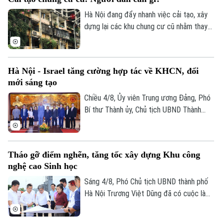
Hà Nội đang đẩy nhanh việc cải tạo, xây
dựng lại các khu chung cư cũ nhằm thay
thế những công trình đã xuống cấp và
từng bước chỉnh trang đô thị. UBND
thành phố vừa giao Sở Xây dựng chủ trì,
Hà Nội - Israel tăng cường hợp tác về KHCN, đổi
phối hợp với các địa phương triển khai
mới sáng tạo
khởi công 8 dự án cải tạo chung cư cũ
trong năm nay.
Chiều 4/8, Ủy viên Trung ương Đảng, Phó
Bí thư Thành ủy, Chủ tịch UBND Thành
phố Hà Nội Vũ Đại Thắng đã tiếp Đại sứ
Israel tại Việt Nam Yaron Mayer đến chào
từ biệt nhân dịp kết thúc nhiệm kỳ, đồng
Tháo gỡ điểm nghẽn, tăng tốc xây dựng Khu công
thời trao đổi về các định hướng hợp tác
nghệ cao Sinh học
giữa hai bên trong thời gian tới.
Sáng 4/8, Phó Chủ tịch UBND thành phố
Hà Nội Trương Việt Dũng đã có cuộc làm
việc, kiểm tra thực tế tại Khu công nghệ
cao Sinh học Hà Nội. Đồng thời, chỉ đạo