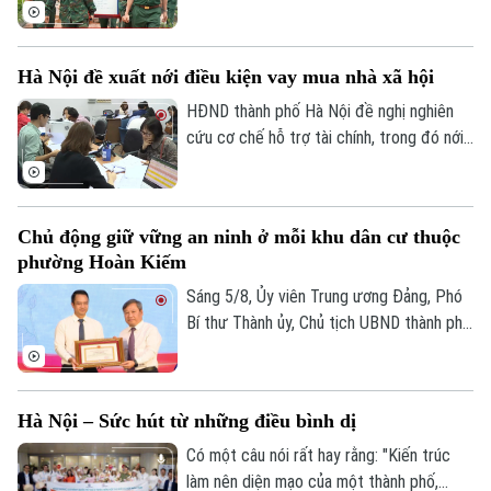
thông tin tại hai Nghĩa trang liệt sĩ Ngọc
Hồi và Nghĩa trang liệt sĩ Nhổn. Đây là kết
quả bước đầu của "Chiến dịch 500 ngày
Theo dõi Hà Nội On
Hà Nội đề xuất nới điều kiện vay mua nhà xã hội
đêm đẩy mạnh tìm kiếm, quy tập và xác
định danh tính hài cốt liệt sĩ", góp phần
HĐND thành phố Hà Nội đề nghị nghiên
hiện thực hóa mục tiêu ứng dụng công
cứu cơ chế hỗ trợ tài chính, trong đó nới
nghệ ADN để xác định danh tính các Anh
điều kiện vay vốn để người thu nhập thấp
hùng liệt sĩ.
dễ tiếp cận nhà ở xã hội. Đề xuất được
nêu trong báo cáo giám sát về nhà ở xã
Chủ động giữ vững an ninh ở mỗi khu dân cư thuộc
hội, nhà tái định cư phục vụ giải phóng
phường Hoàn Kiếm
mặt bằng từ ngày 1/8/2024 đến nay.
Sáng 5/8, Ủy viên Trung ương Đảng, Phó
Bí thư Thành ủy, Chủ tịch UBND thành phố
Hà Nội Vũ Đại Thắng đã dự Ngày hội toàn
dân bảo vệ an ninh Tổ quốc năm 2026 tại
phường Hoàn Kiếm. Cùng dự có Phó Chủ
Hà Nội – Sức hút từ những điều bình dị
tịch Thường trực Ủy ban MTTQ Việt Nam
thành phố Hà Nội Trần Thị Phương Hoa và
Có một câu nói rất hay rằng: "Kiến trúc
đại diện các Sở, ngành, đơn vị liên quan.
làm nên diện mạo của một thành phố,