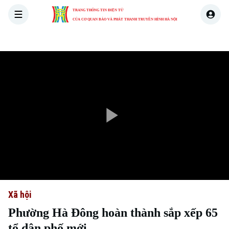
TRANG THÔNG TIN ĐIỆN TỬ
CỦA CƠ QUAN BÁO VÀ PHÁT THANH TRUYỀN HÌNH HÀ NỘI
THỜI SỰ
HÀ NỘI
THẾ GIỚI
KINH TẾ
NHÀ ĐẤT
Play
Video
Xã hội
Phường Hà Đông hoàn thành sắp xếp 65
tổ dân phố mới