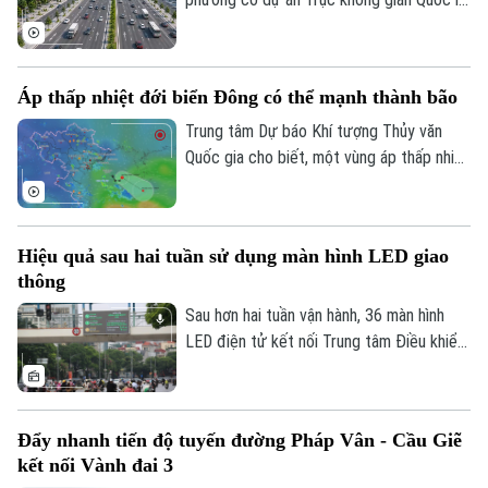
để giữ gìn bình yên từ cơ sở.
1A đi qua đang đồng loạt đẩy nhanh giải
phóng mặt bằng. Hà Nội đặt mục tiêu
hoàn thành trong tháng 9 để tạo điều kiện
Áp thấp nhiệt đới biển Đông có thể mạnh thành bão
Theo dõi Hà Nội On
triển khai đồng bộ dự án gần 162.000 tỷ
đồng.
Trung tâm Dự báo Khí tượng Thủy văn
Quốc gia cho biết, một vùng áp thấp nhiệt
đới vừa hình thành ngay trên khu vực Vịnh
Bắc Bộ. Mặc dù áp thấp nhiệt đới này ít
có khả năng mạnh lên thành bão và không
Hiệu quả sau hai tuần sử dụng màn hình LED giao
đi trực tiếp vào đất liền, nhưng diễn biến
thông
của nó vẫn sẽ gây ra thời tiết xấu cho
vùng biển phía Bắc và khu vực Hà Nội
Sau hơn hai tuần vận hành, 36 màn hình
trong những ngày tới.
LED điện tử kết nối Trung tâm Điều khiển
giao thông Công an Hà Nội đã phát huy rõ
hiệu quả. Việc cập nhật thông tin thời gian
thực giúp người dân chủ động chọn lộ
Đẩy nhanh tiến độ tuyến đường Pháp Vân - Cầu Giẽ
trình, hạn chế tối đa đi vào các điểm ùn
kết nối Vành đai 3
tắc.