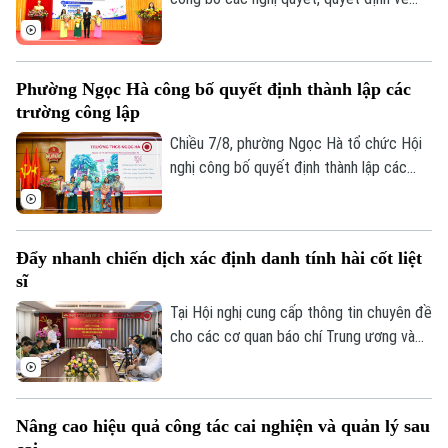
sắp xếp, tổ chức lại các cơ sở giáo dục
công lập và thành lập tổ chức cơ sở Đảng
tại các đơn vị này. Với 9 trường thuộc
Phường Ngọc Hà công bố quyết định thành lập các
diện sắp xếp được tổ chức lại thành bốn
trường công lập
trường, phường Hoàng Mai đã đạt tỷ lệ
giảm 55%, vượt yêu cầu Ủy ban nhân dân
Chiều 7/8, phường Ngọc Hà tổ chức Hội
thành phố Hà Nội đề ra.
nghị công bố quyết định thành lập các
trường mầm non, tiểu học, THCS công lập
và công tác sắp xếp cán bộ trên địa bàn
phường.
Đẩy nhanh chiến dịch xác định danh tính hài cốt liệt
sĩ
Tại Hội nghị cung cấp thông tin chuyên đề
cho các cơ quan báo chí Trung ương và
thành phố do Ban Tuyên giáo và Dân vận
Thành ủy tổ chức sáng 7/8, đại diện Bộ
Tư lệnh Thủ đô Hà Nội và Sở Nội vụ đã
Nâng cao hiệu quả công tác cai nghiện và quản lý sau
thông tin về kết quả triển khai Chiến dịch