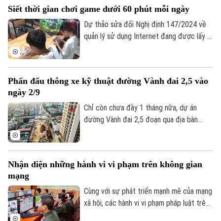
Quần vợt
Tin tức
Đã phát sóng
Siết thời gian chơi game dưới 60 phút mỗi ngày
hợp pháp của người khác. Vậy làm thế nào
Golf
để những nguyên tắc ấy trở thành thói
Dự thảo sửa đổi Nghị định 147/2024 về
Sao
quen trong đời sống số, đặc biệt đối với
quản lý sử dụng Internet đang được lấy ý
thế hệ trẻ - lực lượng sử dụng mạng xã
kiến, trong đó đề xuất rút ngắn thời gian
Điện ảnh
hội nhiều nhất hiện nay?
chơi game của trẻ dưới 16 tuổi từ 180
phút xuống còn 60 phút mỗi ngày và
Thời trang
Phấn đấu thông xe kỹ thuật đường Vành đai 2,5 vào
không phân biệt chơi một game hay nhiều
ngày 2/9
game, tổng thời gian chỉ được phép là 60
Âm nhạc
phút.
Chỉ còn chưa đầy 1 tháng nữa, dự án
đường Vành đai 2,5 đoạn qua địa bàn
phường Cầu Giấy sẽ phải hoàn thành
thông xe kỹ thuật vào đúng dịp Quốc
khánh 2/9. Trên công trường, không khí
Nhận diện những hành vi vi phạm trên không gian
thi công đang diễn ra vô cùng khẩn
mạng
trương, đảm bảo yêu cầu chất lượng công
trình cũng như tiến độ thành phố đã đề
Cùng với sự phát triển mạnh mẽ của mạng
ra.
xã hội, các hành vi vi phạm pháp luật trên
không gian mạng như phát tán thông tin