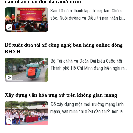
Tin tức
nạn nhân chất độc da cam/dioxin
Kinh tế
xuất, kinh doanh của người dân.
An ninh trật tự
Sau 10 năm thành lập, Trung tâm Chăm
Khoảnh khắc Hà Nội
Quân sự
sóc, Nuôi dưỡng và Điều trị nạn nhân bị
Tin tức
Nhà đất
Công nghệ
nhiễm chất độc da cam/dioxin thành phố
Ẩm thực
Hồ sơ
Cafe sáng
Hà Nội trực thuộc Sở Nội Vụ Hà Nội đã
Tin tức
Tàu và Xe
trở thành điểm tựa cho hàng trăm nạn
Người Việt 4 phương
Đề xuất đưa tài xế công nghệ bán hàng online đóng
Tài chính Ngân hàng
nhân và gia đình nạn nhân nhiễm chất độc
Đầu tư
BHXH
Ô tô
Giáo dục
da cam/dioxin trên địa bàn Thành phố.
Doanh nghiệp
Bộ Tài chính và Đoàn Đại biểu Quốc hội
Căn hộ
Tàu
Thành phố Hồ Chí Minh đang kiến nghị mở
Tin tức
Văn hóa
rộng nhóm đối tượng đóng bảo hiểm xã
Đất đai
Xe máy
hội bắt buộc đối với người lao động có
Tuyển sinh
Tin tức
Sức khỏe
thu nhập từ nền tảng số như tài xế công
Kinh nghiệm
Thị trường
Xây dựng văn hóa ứng xử trên không gian mạng
Hướng nghiệp
nghệ, người giao hàng hay người bán hàng
Làng nghề
Y tế
online trên các sàn thương mại điện tử.
Thể thao
Để xây dựng một môi trường mạng lành
Đánh giá
mạnh, văn minh thì điều cần thiết hơn là
Di tích
Dinh dưỡng
mỗi người phải hình thành văn hóa ứng xử
Bóng đá
Giải trí
số, biết kiểm chứng thông tin trước khi
Tư vấn sức khỏe
chia sẻ, tôn trọng sự thật và quyền, lợi ích