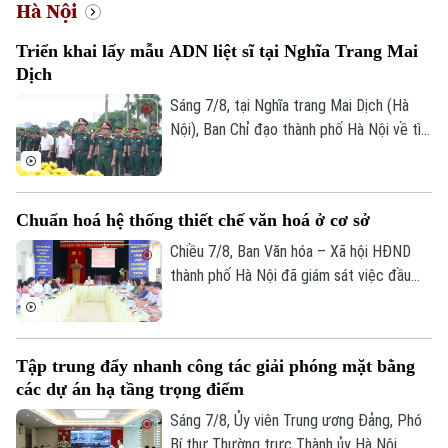
Hà Nội
Chính trị
Nhịp sống Hà Nội
Thế giới
Triển khai lấy mẫu ADN liệt sĩ tại Nghĩa Trang Mai
Xã hội
Dịch
Người Hà Nội
Tin tức
Kinh tế
Sáng 7/8, tại Nghĩa trang Mai Dịch (Hà
An ninh trật tự
Khoảnh khắc Hà Nội
Nội), Ban Chỉ đạo thành phố Hà Nội về tìm
Quân sự
Tin tức
Nhà đất
kiếm, quy tập và xác định danh tính hài
Công nghệ
Ẩm thực
cốt liệt sĩ trang trọng tổ chức Lễ dâng
Hồ sơ
Cafe sáng
hương tưởng niệm và chính thức triển
Tin tức
Tàu và Xe
Chuẩn hoá hệ thống thiết chế văn hoá ở cơ sở
khai công tác lấy mẫu hài cốt liệt sĩ chưa
Người Việt 4 phương
Tài chính Ngân hàng
xác định được thông tin để phục vụ giám
Chiều 7/8, Ban Văn hóa – Xã hội HĐND
Đầu tư
Ô tô
Giáo dục
định ADN.
thành phố Hà Nội đã giám sát việc đầu
Doanh nghiệp
Căn hộ
tư, khai thác các thiết chế văn hóa, thể
Tàu
Tin tức
thao trên địa bàn phường Kiến Hưng.
Văn hóa
Đất đai
Xe máy
Tập trung đẩy nhanh công tác giải phóng mặt bằng
Tuyển sinh
Tin tức
Sức khỏe
các dự án hạ tầng trọng điểm
Kinh nghiệm
Thị trường
Hướng nghiệp
Sáng 7/8, Ủy viên Trung ương Đảng, Phó
Làng nghề
Y tế
Thể thao
Bí thư Thường trực Thành ủy Hà Nội
Đánh giá