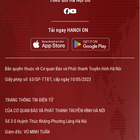
Theo dõi Hà Nội On
Tải ngay HANOI ON
Bản quyền thuộc về Cơ quan Báo và Phát thanh Truyền hình Hà Nội
Giấy phép số: 63/GP-TTĐT, cấp ngày 10/05/2023
TRANG THÔNG TIN ĐIỆN TỬ
CỦA CƠ QUAN BÁO VÀ PHÁT THANH TRUYỀN HÌNH HÀ NỘI
Số 3-5 Huỳnh Thúc Kháng-Phường Láng-Hà Nội
Giám đốc: VŨ MINH TUẤN