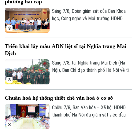
phương hai cấp
đồng thuận, bàn giao đất để thực hiện
siêu dự án 162.000 tỷ đồng này.
Sáng 7/8, Đoàn giám sát của Ban Khoa
học, Công nghệ và Môi trường HĐND
thành phố Hà Nội giám sát tình hình thực
hiện công tác chuyển đổi số trên địa bàn
xã Quang Minh giai đoạn 2025-2026.
Triển khai lấy mẫu ADN liệt sĩ tại Nghĩa trang Mai
Dịch
Sáng 7/8, tại Nghĩa trang Mai Dịch (Hà
Nội), Ban Chỉ đạo thành phố Hà Nội về tìm
kiếm, quy tập và xác định danh tính hài
cốt liệt sĩ trang trọng tổ chức Lễ dâng
hương tưởng niệm và chính thức triển
Chuẩn hoá hệ thống thiết chế văn hoá ở cơ sở
khai công tác lấy mẫu hài cốt liệt sĩ chưa
xác định được thông tin để phục vụ giám
Chiều 7/8, Ban Văn hóa – Xã hội HĐND
định ADN.
thành phố Hà Nội đã giám sát việc đầu
tư, khai thác các thiết chế văn hóa, thể
thao trên địa bàn phường Kiến Hưng.