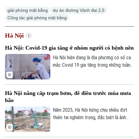
giải phóng mặt bằng
dự án đường Vành đai 2,5
Công tác giải phóng mặt bằng
Hà Nội
Hà Nội: Covid-19 gia tăng ở nhóm người có bệnh nền
Hà Nội hiện đang là địa phương có số ca
mắc Covid 19 gia tăng trong những tuần
gần đây, chỉ tính riêng tuần cuối tháng 7
thành phố đã ghi nhận tới gần 270 ca mắc.
Hầu hết các ca bệnh đều tập trung ở
Hà Nội nâng cấp trạm bơm, đê điều trước mùa mưa
nhóm người cao tuổi, người có nhiều bệnh
bão
nền.
Năm 2025, Hà Nội hứng chịu nhiều đợt
thiên tai nghiêm trọng, đặc biệt là ảnh
hưởng của bão số 10, số 11 và mưa lũ lịch
sử. Trước những thiệt hại nặng nề, thành