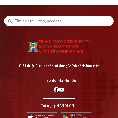
trường mầm non, tiểu học và trung học cơ
sở công lập trên địa bàn.
TRANG THÔNG TIN ĐIỆN TỬ
BÁO VÀ PHÁT THANH
& TRUYỀN HÌNH HÀ NỘI
Giới thiệu
Điều khoản sử dụng
Chính sách bảo mật
Theo dõi Hà Nội On
Tải ngay HANOI ON