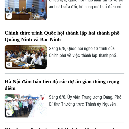
án Luật sửa đổi, bổ sung một số điều của
Luật Kiến trúc. Nhiều đại biểu đồng tình,
dự thảo Luật đã tập trung đổi mới công
tác quản lý hành nghề kiến trúc theo
Chính thức trình Quốc hội thành lập hai thành phố
hướng cắt giảm thủ tục hành chính,
Quảng Ninh và Bắc Ninh
chuyển mạnh từ tiền kiểm sang hậu kiểm
và đẩy mạnh chuyển đổi số.
Sáng 6/8, Quốc hội nghe tờ trình của
Chính phủ về việc thành lập thành phố
Quảng Ninh và thành phố Bắc Ninh.
Hà Nội đảm bảo tiến độ các dự án giao thông trọng
điểm
Sáng 6/8, Ủy viên Trung ương Đảng, Phó
Bí thư Thường trực Thành ủy Nguyễn
Trọng Đông, Trưởng Ban Chỉ đạo giải
phóng mặt bằng các dự án đầu tư trên
địa bàn thành phố Hà Nội, kiểm tra thực