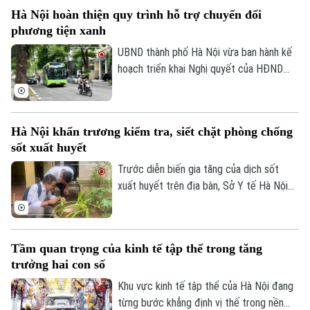
phố Hà Nội đã thể hiện sự quan tâm đặc
Hà Nội hoàn thiện quy trình hỗ trợ chuyển đổi
biệt bằng việc đầu tư nâng cấp hệ thống
phương tiện xanh
đê điều và thủy lợi, đảm bảo an toàn
phòng chống thiên tai trong mùa mưa lũ
UBND thành phố Hà Nội vừa ban hành kế
2026.
hoạch triển khai Nghị quyết của HĐND
Thành phố về hỗ trợ chuyển đổi phương
tiện giao thông đường bộ từ nhiên liệu
hóa thạch sang năng lượng sạch, đồng
Hà Nội khẩn trương kiểm tra, siết chặt phòng chống
thời khuyến khích người dân sử dụng giao
sốt xuất huyết
thông công cộng.
Trước diễn biến gia tăng của dịch sốt
xuất huyết trên địa bàn, Sở Y tế Hà Nội
Chuyên mục
vừa ban hành công văn khẩn yêu cầu các
xã, phường tăng cường triển khai các biện
Thời sự
pháp phòng, chống dịch. Ngành y tế cũng
Tầm quan trọng của kinh tế tập thể trong tăng
sẽ thành lập các đoàn kiểm tra, giám sát
Hà Nội
trưởng hai con số
Hà Nội
công tác phòng chống dịch tại 91 xã
phường.
Khu vực kinh tế tập thể của Hà Nội đang
Chính trị
Nhịp sống Hà Nội
từng bước khẳng định vị thế trong nền
Thế giới