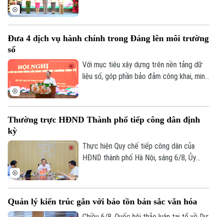
2026 với sự tham dự của lãnh đạo thành
phố, lãnh đạo phường, lực lượng Công an,
đại diện các cơ quan, đơn vị, doanh
Đưa 4 dịch vụ hành chính trong Đảng lên môi trường
nghiệp và đông đảo nhân dân trên địa
số
bàn.
Với mục tiêu xây dựng trên nền tảng dữ
liệu số, góp phần bảo đảm công khai, minh
bạch và nâng cao hiệu quả điều hành, sáng
6/8, Đảng ủy UBND thành phố Hà Nội tổ
chức hội nghị tập huấn sử dụng 4 thủ tục
Thường trực HĐND Thành phố tiếp công dân định
hành chính của Đảng lên môi trường điện
kỳ
tử cho các tổ chức cơ sở Đảng trực
thuộc.
Thực hiện Quy chế tiếp công dân của
HĐND thành phố Hà Nội, sáng 6/8, Ủy
viên Thường trực, Trưởng Ban Đô thị
HĐND thành phố Trần Hợp Dũng đã tiếp
công dân định kỳ.
Quản lý kiến trúc gắn với bảo tồn bản sắc văn hóa
Chiều 6/8, Quốc hội thảo luận tại tổ về Dự