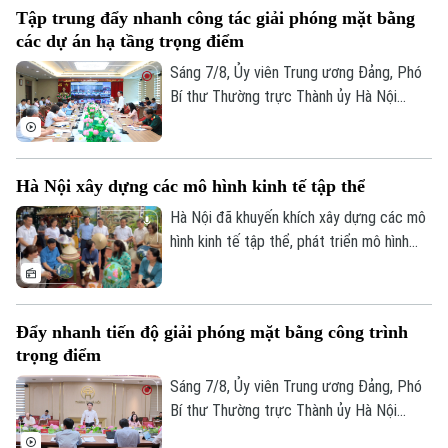
Tập trung đẩy nhanh công tác giải phóng mặt bằng
các dự án hạ tầng trọng điểm
Sáng 7/8, Ủy viên Trung ương Đảng, Phó
Bí thư Thường trực Thành ủy Hà Nội
Nguyễn Trọng Đông, Trưởng ban Chỉ đạo
giải phóng mặt bằng các dự án đầu tư
Theo dõi Hà Nội On
trên địa bàn thành phố Hà Nội chủ trì hội
Hà Nội xây dựng các mô hình kinh tế tập thể
nghị Ban Chỉ đạo nhằm rà soát, đánh giá
tiến độ công tác giải phóng mặt bằng
Hà Nội đã khuyến khích xây dựng các mô
triển khai các dự án, công trình trọng
hình kinh tế tập thể, phát triển mô hình
điểm trên địa bàn thành phố.
HTX theo Luật năm 2023. Việc kiện toàn,
nâng cao hiệu quả hoạt động của các
HTX đóng vai trò quan trọng trong việc
Đẩy nhanh tiến độ giải phóng mặt bằng công trình
hình thành các mô hình kinh tế tập thể,
trọng điểm
tăng cường liên kết với các đơn vị doanh
nghiệp để đầu tư xây dựng nông nghiệp
Sáng 7/8, Ủy viên Trung ương Đảng, Phó
công nghệ cao và hình thành các chuỗi
Bí thư Thường trực Thành ủy Hà Nội
liên kết sản xuất, tiêu thụ bền vững.
Nguyễn Trọng Đông - Trưởng ban Chỉ đạo