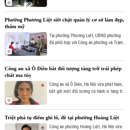
hiểm, vượt đèn đỏ, đến những hành vi
nguy hiểm như lạng lách, đánh võng, bốc
đầu xe..., lực lượng Cảnh sát giao thông
Phường Phương Liệt siết chặt quản lý cơ sở làm đẹp,
Hà Nội đang tăng cường tuần tra, kiểm
thẩm mỹ
soát và xử lý nghiêm các trường hợp vi
phạm.
Tại phường Phương Liệt, UBND phường
đã phối hợp với Công an phường và Trạm
Y tế thành lập đoàn kiểm tra liên ngành,
tiến hành kiểm tra đột xuất nhiều cơ sở
Theo dõi Hà Nội On
spa, chăm sóc da và thẩm mỹ trên địa
Công an xã Ô Diên bắt đối tượng tàng trữ trái phép
bàn nhằm kịp thời phát hiện, chấn chỉnh
chất ma túy
các vi phạm, bảo đảm quyền lợi và an toàn
cho người dân.
Công an xã Ô Diên, Hà Nội vừa phát hiện,
bắt giữ một đối tượng có hành vi tàng trữ
trái phép chất ma túy. Đối tượng là
Nguyễn Văn Dũng, sinh năm 1979, bị phát
hiện đang tang trữ 0,441 gam heroin tại
Triệt phá tụ điểm ghi lô, đề tại phường Hoàng Liệt
khu vực ngã ba đường Thượng Hội - Tân
Lập.
Công an phường Hoàng Liệt, Hà Nội vừa