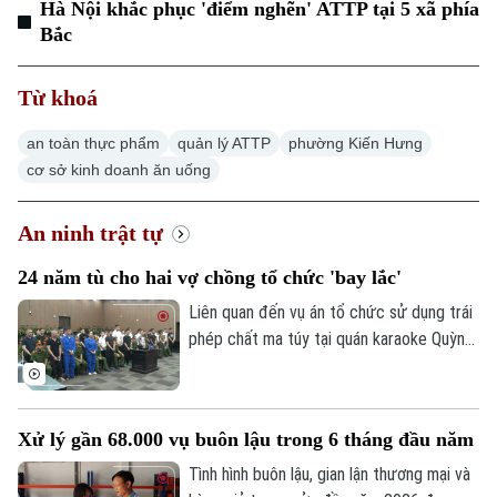
Hà Nội khắc phục 'điểm nghẽn' ATTP tại 5 xã phía
Bắc
Từ khoá
an toàn thực phẩm
quản lý ATTP
phường Kiến Hưng
cơ sở kinh doanh ăn uống
An ninh trật tự
24 năm tù cho hai vợ chồng tổ chức 'bay lắc'
Liên quan đến vụ án tổ chức sử dụng trái
phép chất ma túy tại quán karaoke Quỳnh
Trang (xã Ô Diên), Tòa án nhân dân thành
phố Hà Nội đã tuyên án 50 bị cáo liên
quan. Hội đồng xét xử xác định đây là vụ
Xử lý gần 68.000 vụ buôn lậu trong 6 tháng đầu năm
án đặc biệt nghiêm trọng, có tổ chức,
diễn ra trong thời gian dài dưới vỏ bọc
Tình hình buôn lậu, gian lận thương mại và