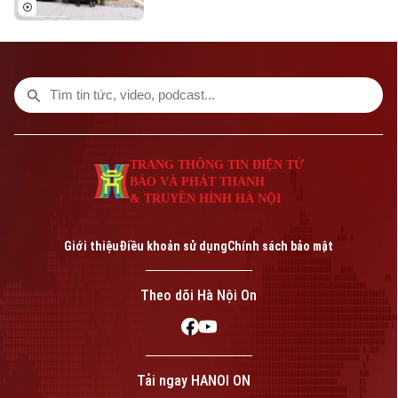
nguy cơ ùn tắc, mất an toàn giao thông
được phản ánh, UBND phường Yên Hòa
đã chỉ đạo các lực lượng chức năng đồng
loạt ra quân chấn chỉnh, xử lý nghiêm các
vi phạm về trật tự đô thị.
TRANG THÔNG TIN ĐIỆN TỬ
BÁO VÀ PHÁT THANH
& TRUYỀN HÌNH HÀ NỘI
Giới thiệu
Điều khoản sử dụng
Chính sách bảo mật
Theo dõi Hà Nội On
Tải ngay HANOI ON