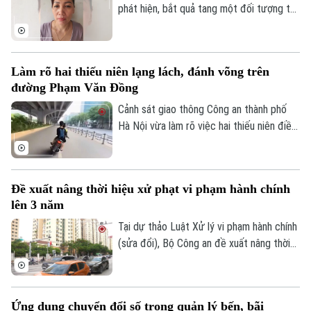
phát hiện, bắt quả tang một đối tượng tổ
chức đánh bạc dưới hình thức ghi số lô,
đề.
Làm rõ hai thiếu niên lạng lách, đánh võng trên
đường Phạm Văn Đồng
Cảnh sát giao thông Công an thành phố
Hà Nội vừa làm rõ việc hai thiếu niên điều
khiển xe máy lạng lách, đánh võng trên
đường Phạm Văn Đồng, gây nguy hiểm
cho người tham gia giao thông.
Đề xuất nâng thời hiệu xử phạt vi phạm hành chính
lên 3 năm
Tại dự thảo Luật Xử lý vi phạm hành chính
(sửa đổi), Bộ Công an đề xuất nâng thời
hiệu xử phạt vi phạm hành chính lên 3 năm
nhằm ngăn chặn chủ phương tiện vi phạm
giao thông lợi dụng kẽ hở để né “phạt
Ứng dụng chuyển đổi số trong quản lý bến, bãi
nguội” khi đăng kiểm.