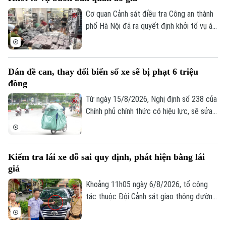
Di tích
Dinh dưỡng
Bóng đá
Cơ quan Cảnh sát điều tra Công an thành
Giải trí
phố Hà Nội đã ra quyết định khởi tố vụ án,
Tư vấn sức khỏe
Quần vợt
khởi tố bị can đối với Đinh Công Thắng
Tin tức
Đã phát sóng
(SN 2004, trú phường Từ Sơn, tỉnh Bắc
Golf
Ninh) về tội "Xâm phạm quyền sở hữu
Sao
Dán đề can, thay đổi biển số xe sẽ bị phạt 6 triệu
công nghiệp".
đồng
Điện ảnh
Từ ngày 15/8/2026, Nghị định số 238 của
Chính phủ chính thức có hiệu lực, sẽ sửa
Thời trang
đổi, bổ sung một số điều về quy định xử
Âm nhạc
phạt vi phạm hành chính về trật tự, an
toàn giao thông trong lĩnh vực giao thông
Kiểm tra lái xe đỗ sai quy định, phát hiện bằng lái
đường bộ như: trừ điểm, phục hồi điểm
giả
giấy phép lái xe. Trong đó, đáng chú ý là
hành vi dán đề can, thay đổi biển số xe sẽ
Khoảng 11h05 ngày 6/8/2026, tổ công
bị phạt 6 triệu đồng.
tác thuộc Đội Cảnh sát giao thông đường
bộ số 1 Phòng Cảnh sát giao thông (Công
an thành phố Hà Nội) làm nhiệm vụ trên