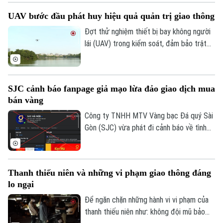
phố Hai Bà Trưng đã phát hiện ô tô nhãn
UAV bước đầu phát huy hiệu quả quản trị giao thông
hiệu Toyota Fortuner, biển kiểm soát 17A-
080.51 đỗ xe tại vị trí có biển cấm đỗ và
Đợt thử nghiệm thiết bị bay không người
tiến hành kiểm tra theo quy định.
lái (UAV) trong kiểm soát, đảm bảo trật
tự ATGT không chỉ là một phép thử công
nghệ mà là bước chuyển dịch chiến lược
của Công an TP Hà Nội trong quản trị
SJC cảnh báo fanpage giả mạo lừa đảo giao dịch mua
không gian tầm thấp, quyết tâm xóa bỏ
bán vàng
các "điểm mù" an toàn giao thông và trật
tự đô thị.
Công ty TNHH MTV Vàng bạc Đá quý Sài
Gòn (SJC) vừa phát đi cảnh báo về tình
trạng các đối tượng lợi dụng thương hiệu
SJC để lập fanpage giả mạo, mời chào
giao dịch vàng và thu thập thông tin cá
Thanh thiếu niên và những vi phạm giao thông đáng
nhân nhằm lừa đảo khách hàng.
lo ngại
Để ngăn chặn những hành vi vi phạm của
thanh thiếu niên như: không đội mũ bảo