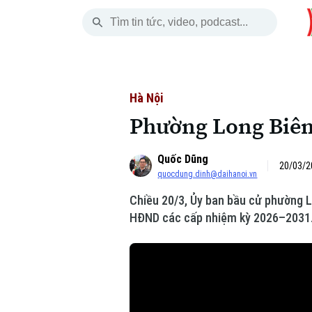
Thứ Bảy
THỜI SỰ
HÀ NỘI
THẾ GIỚI
08 Tháng 08, 2026
Hà Nội
Nhịp sống Hà Nộ
Tin tức
Hà Nội
Phường Long Biên
Chính trị
Người Hà Nội
Quân s
Quốc Dũng
Xã hội
Khoảnh khắc Hà 
Hồ sơ
20/03/2
quocdung.dinh@daihanoi.vn
An ninh trật tự
Ẩm thực
Người V
Chiều 20/3, Ủy ban bầu cử phường L
HĐND các cấp nhiệm kỳ 2026–2031
Công nghệ
Skip Ad