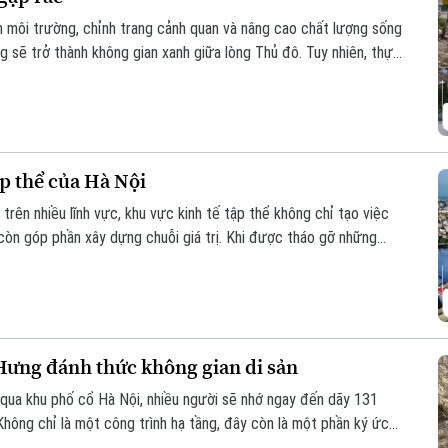
ện môi trường, chỉnh trang cảnh quan và nâng cao chất lượng sống
 sẽ trở thành không gian xanh giữa lòng Thủ đô. Tuy nhiên, thực
hải phủ kín mặt nước, gây ô nhiễm và ảnh hưởng đến dòng chảy.
ập thể của Hà Nội
trên nhiều lĩnh vực, khu vực kinh tế tập thể không chỉ tạo việc
còn góp phần xây dựng chuỗi giá trị. Khi được tháo gỡ những
ng lực quan trọng đóng góp vào tăng trưởng nhanh và bền vững
ưng đánh thức không gian di sản
qua khu phố cổ Hà Nội, nhiều người sẽ nhớ ngay đến dãy 131
hông chỉ là một công trình hạ tầng, đây còn là một phần ký ức
hu vực này sẽ được chỉnh trang theo hướng bảo tồn kết hợp phát