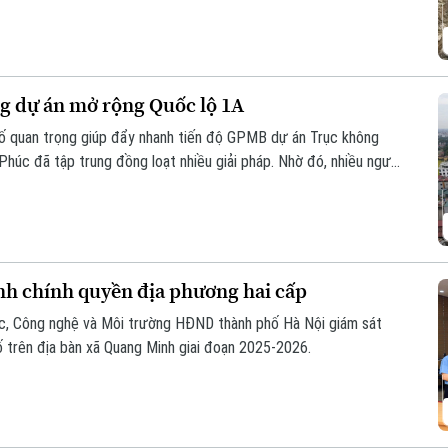
n hóa, nghệ thuật và du lịch mới.
g dự án mở rộng Quốc lộ 1A
 tố quan trọng giúp đẩy nhanh tiến độ GPMB dự án Trục không
 Phúc đã tập trung đồng loạt nhiều giải pháp. Nhờ đó, nhiều người
àn giao đất để thực hiện siêu dự án 162.000 tỷ đồng này.
nh chính quyền địa phương hai cấp
ọc, Công nghệ và Môi trường HĐND thành phố Hà Nội giám sát
ố trên địa bàn xã Quang Minh giai đoạn 2025-2026.