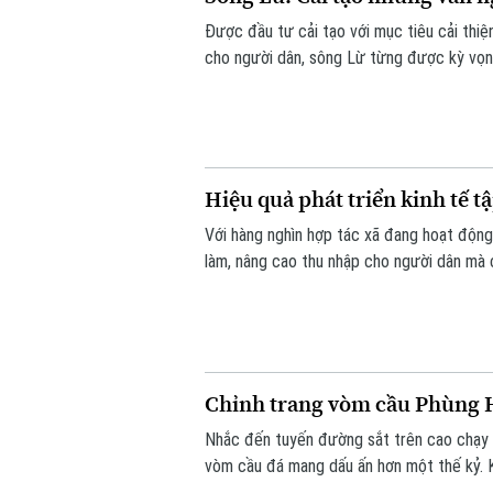
Được đầu tư cải tạo với mục tiêu cải thi
cho người dân, sông Lừ từng được kỳ vọng
tế hiện nay, nhiều đoạn sông vẫn bị rác t
Hiệu quả phát triển kinh tế t
Với hàng nghìn hợp tác xã đang hoạt động 
làm, nâng cao thu nhập cho người dân mà 
điểm nghẽn đây sẽ là một trong những độ
của Thủ đô.
Chỉnh trang vòm cầu Phùng H
Nhắc đến tuyến đường sắt trên cao chạy 
vòm cầu đá mang dấu ấn hơn một thế kỷ. K
đô thị của Thủ đô. Trong thời gian tới, k