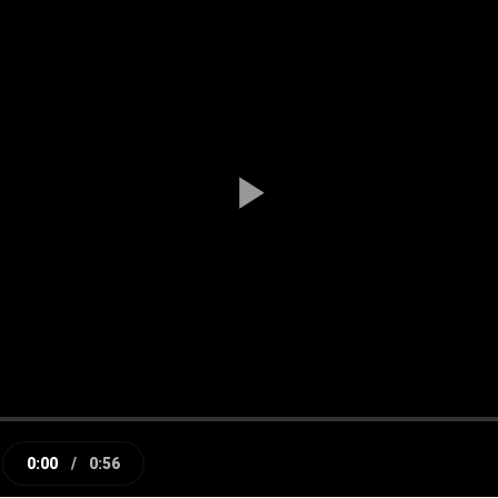
Play
Video
0:00
/
0:56
e
Current
Duration