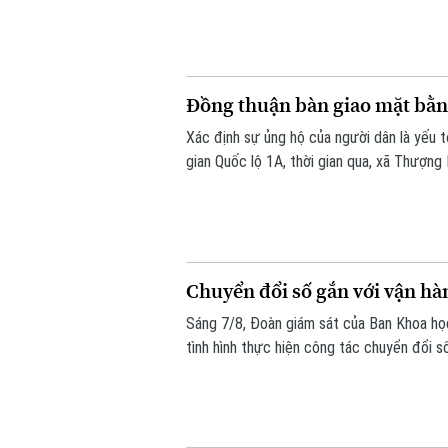
huy giá trị di sản, mở ra một không gian vă
Đồng thuận bàn giao mặt bằn
Xác định sự ủng hộ của người dân là yếu
gian Quốc lộ 1A, thời gian qua, xã Thượng
dân và doanh nghiệp đã sớm đồng thuận, b
Chuyển đổi số gắn với vận hà
Sáng 7/8, Đoàn giám sát của Ban Khoa h
tình hình thực hiện công tác chuyển đổi s