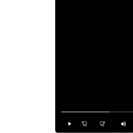
Loaded
:
17.46%
Play
Mut