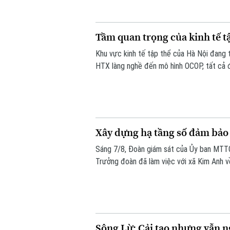
Tầm quan trọng của kinh tế tậ
Khu vực kinh tế tập thể của Hà Nội đang 
HTX làng nghề đến mô hình OCOP, tất cả đ
thúc đẩy tiêu dùng. Đặc biệt, để Hà Nội 
chính là một trong những khu vực còn nh
Xây dựng hạ tầng số đảm bảo 
Sáng 7/8, Đoàn giám sát của Ủy ban MTT
Trưởng đoàn đã làm việc với xã Kim Anh v
trong giải quyết thủ tục hành chính, cung 
chức mô hình chính quyền địa phương hai 
Sông Lừ: Cải tạo nhưng vẫn n