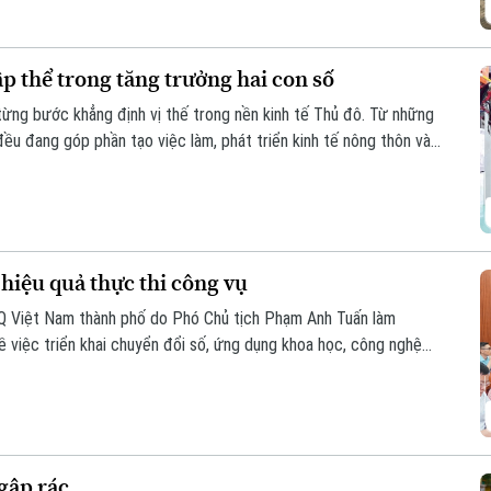
p thể trong tăng trưởng hai con số
từng bước khẳng định vị thế trong nền kinh tế Thủ đô. Từ những
ều đang góp phần tạo việc làm, phát triển kinh tế nông thôn và
đạt mục tiêu tăng trưởng GRDP ở mức hai con số, kinh tế tập thể
iều tiềm năng cần được đánh thức.
hiệu quả thực thi công vụ
Q Việt Nam thành phố do Phó Chủ tịch Phạm Anh Tuấn làm
ề việc triển khai chuyển đổi số, ứng dụng khoa học, công nghệ
cấp dịch vụ công khi thực hiện sắp xếp đơn vị hành chính và tổ
cấp trên địa bàn xã năm 2026.
gập rác