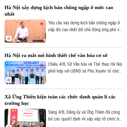
metro này được kỳ vọng sẽ góp phần
Hà Nội xây dựng kịch bản chống ngập ở mức cao
giảm áp lực giao thông trên các trục
nhất
đường phía Tây Thủ đô, tăng cường kết
nối giữa khu vực nội đô với các đô thị vệ
Yêu cầu xây dựng kịch bản chống ngập ở
tinh và thúc đẩy phát triển hệ thống giao
cấp độ cao nhất để chủ động ứng phó với
thông công cộng bền vững.
mọi tình huống thời tiết cực đoan, đây là
chỉ đạo của Ủy viên T.Ư Đảng, Phó Bí thư
Thành ủy, Chủ tịch UBND TP Hà Nội Vũ
Hà Nội ra mắt mô hình thiết chế văn hóa cơ sở
Đại Thắng tại cuộc họp nghe báo cáo về
công tác bảo đảm thoát nước chống úng
Chiều 4/8, Sở Văn hóa và Thể thao Hà Nội
ngập trên địa bàn TP, tiến độ hoàn thành
phối hợp với UBND xã Phú Xuyên tổ chức
các dự án đầu tư công khẩn cấp lĩnh vực
Lễ ra mắt mô hình tổ chức hoạt động tại
thoát nước diễn ra sáng 4/8.
Nhà văn hóa - Khu thể thao thôn Vạn
Điểm. Tới dự có Phó Chủ tịch UBND thành
Xã Ứng Thiên kiện toàn các chức danh quản lí các
phố Hà Nội Vũ Thu Hà.
trường học
Sáng 4/8, Đảng ủy xã Ứng Thiên đã công
bố các quyết định về sắp xếp tổ chức bộ
máy, công tác cán bộ và cấp ủy chi bộ đối