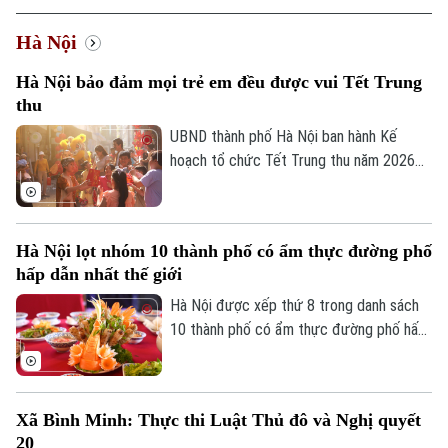
Hà Nội
Hà Nội bảo đảm mọi trẻ em đều được vui Tết Trung
thu
Xu hướng
UBND thành phố Hà Nội ban hành Kế
hoạch tổ chức Tết Trung thu năm 2026
với mục tiêu mọi trẻ em trên địa bàn đều
được đón Tết Trung thu vui tươi, an toàn;
100% trẻ em có hoàn cảnh đặc biệt được
Hà Nội lọt nhóm 10 thành phố có ẩm thực đường phố
thăm hỏi, tặng quà đầy đủ, kịp thời.
hấp dẫn nhất thế giới
Hà Nội được xếp thứ 8 trong danh sách
10 thành phố có ẩm thực đường phố hấp
dẫn nhất thế giới theo nghiên cứu của
Radical Storage và cũng là thành phố duy
nhất của châu Á lọt vào danh sách này.
Xã Bình Minh: Thực thi Luật Thủ đô và Nghị quyết
20