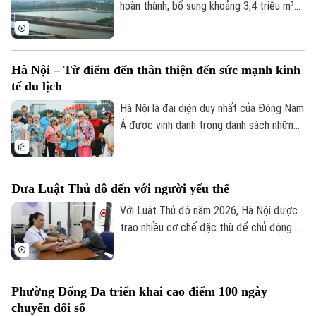
hoàn thành, bổ sung khoảng 3,4 triệu m³
dung tích chứa nước; cùng với việc hạ
mực nước các hồ hiện có thông qua hệ
thống trạm bơm, tổng dung tích điều hòa
Hà Nội – Từ điểm đến thân thiện đến sức mạnh kinh
của toàn thành phố tăng thêm khoảng 4,8
tế du lịch
triệu m³. Nhờ vậy, góp phần nâng năng lực
điều tiết của hệ thống thêm khoảng 15-
Hà Nội là đại diện duy nhất của Đông Nam
20%.
Á được vinh danh trong danh sách những
thành phố có dịch vụ khách hàng thân
thiện nhất thế giới. Danh hiệu này tiếp tục
khẳng định sức hút của Thủ đô không chỉ
Đưa Luật Thủ đô đến với người yếu thế
từ di sản và văn hóa, mà còn từ sự mến
khách của con người Hà Nội.
Với Luật Thủ đô năm 2026, Hà Nội được
trao nhiều cơ chế đặc thù để chủ động
ban hành các chính sách an sinh phù hợp
với điều kiện thực tiễn của Thủ đô. Những
quy định ấy không chỉ hướng tới mục tiêu
Phường Đống Đa triển khai cao điểm 100 ngày
phát triển đô thị hiện đại mà còn dành sự
chuyển đổi số
quan tâm đặc biệt cho người nghèo,