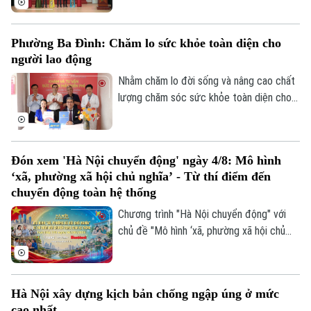
với các trường mầm non, tiểu học, THCS
trên địa bàn.
Phường Ba Đình: Chăm lo sức khỏe toàn diện cho
người lao động
Nhằm chăm lo đời sống và nâng cao chất
lượng chăm sóc sức khỏe toàn diện cho
cán bộ, đoàn viên, Công đoàn phường Ba
Đình đã tổ chức khám chuyên khoa miễn
phí cho người lao động trên địa bàn, đồng
Đón xem 'Hà Nội chuyển động' ngày 4/8: Mô hình
thời tiến hành ký kết thỏa thuận hợp tác
‘xã, phường xã hội chủ nghĩa’ - Từ thí điểm đến
chương trình phúc lợi, thiện nguyện và an
chuyển động toàn hệ thống
sinh xã hội thiết thực.
Chương trình "Hà Nội chuyển động" với
chủ đề "Mô hình ‘xã, phường xã hội chủ
nghĩa’ - Từ thí điểm đến chuyển động
toàn hệ thống" sẽ phát sóng trực tiếp
trên các nền tảng của Cơ quan Báo và
Hà Nội xây dựng kịch bản chống ngập úng ở mức
phát thanh, truyền hình Hà Nội vào 19h
cao nhất