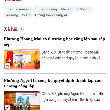
chăm lo mái ấm
người có công
Mái ấm tình thương
phường Tây Hồ
Tương thân tương ái
Xã hội
Xu hướng
Phường Hoàng Mai có 6 trường học công lập sau sắp
xếp
Sáng 7/8, Đảng ủy phường Hoàng Mai
công bố các nghị quyết, quyết định về
sắp xếp, tổ chức lại các cơ sở giáo dục
công lập và thành lập tổ chức cơ sở Đảng
tại các đơn vị này. Với 9 trường thuộc
Phường Ngọc Hà công bố quyết định thành lập các
diện sắp xếp được tổ chức lại thành bốn
trường công lập
trường, phường Hoàng Mai đã đạt tỷ lệ
giảm 55%, vượt yêu cầu Ủy ban nhân dân
Chiều 7/8, phường Ngọc Hà tổ chức Hội
thành phố Hà Nội đề ra.
nghị công bố quyết định thành lập các
trường mầm non, tiểu học, THCS công lập