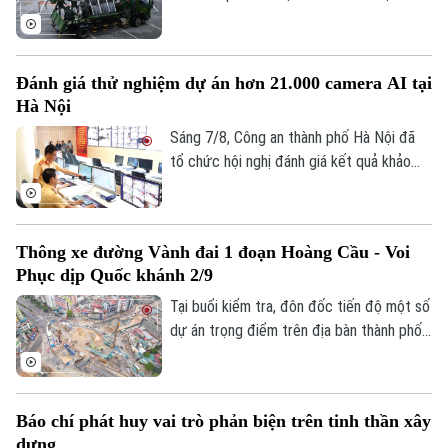
xe giỏi thực hành kỹ chiến thuật trên
phương tiện đặc chủng. Đây là sân chơi
để những tay lái thép thể hiện bản lĩnh, kỹ
Đánh giá thử nghiệm dự án hơn 21.000 camera AI tại
năng xử lý tình huống phức tạp, khẳng
Hà Nội
định sức mạnh cơ động, sẵn sàng chiến
đấu.
Sáng 7/8, Công an thành phố Hà Nội đã
tổ chức hội nghị đánh giá kết quả khảo
sát và thử nghiệm hệ thống hơn 21.000
camera AI. Đây là dự án hạ tầng kỹ thuật
cốt lõi được thực hiện theo Lệnh xây
Thông xe đường Vành đai 1 đoạn Hoàng Cầu - Voi
dựng công trình khẩn cấp của UBND
Phục dịp Quốc khánh 2/9
thành phố. Trung tướng Nguyễn Thanh
Tùng, Giám đốc Công an thành phố yêu
Tại buổi kiểm tra, đôn đốc tiến độ một số
cầu dự án phải bảo đảm chất lượng cao
dự án trọng điểm trên địa bàn thành phố,
nhất, tính ổn định và khả năng mở rộng
Phó Bí thư Thường trực Thành uỷ Hà Nội
trong tương lai.
Nguyễn Trọng Đông yêu cầu các đơn vị
đẩy nhanh tiến độ, đảm bảo thông tuyến
Báo chí phát huy vai trò phản biện trên tinh thần xây
Vành đai 1 đoạn Hoàng Cầu - Voi Phục
dựng