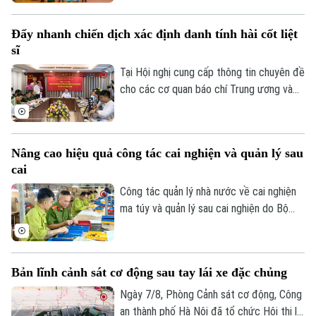
và công tác sắp xếp cán bộ trên địa bàn
phường.
Đẩy nhanh chiến dịch xác định danh tính hài cốt liệt
sĩ
Tại Hội nghị cung cấp thông tin chuyên đề
cho các cơ quan báo chí Trung ương và
thành phố do Ban Tuyên giáo và Dân vận
Thành ủy tổ chức sáng 7/8, đại diện Bộ
Tư lệnh Thủ đô Hà Nội và Sở Nội vụ đã
Nâng cao hiệu quả công tác cai nghiện và quản lý sau
thông tin về kết quả triển khai Chiến dịch
cai
"500 ngày đêm đẩy mạnh tìm kiếm, quy
tập và xác định danh tính hài cốt liệt sĩ"
Công tác quản lý nhà nước về cai nghiện
trên địa bàn Thủ đô.
ma túy và quản lý sau cai nghiện do Bộ
Công an tiếp nhận thực hiện trong hơn
một năm qua đã từng bước đi vào nền
nếp và đạt được nhiều kết quả tích cực.
Bản lĩnh cảnh sát cơ động sau tay lái xe đặc chủng
Ngày 7/8, Phòng Cảnh sát cơ động, Công
an thành phố Hà Nội đã tổ chức Hội thi lái