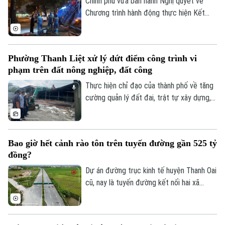
Chính phủ vừa ban hành Nghị quyết về
nghiên cứu vào giải quyết những bài toán
Chương trình hành động thực hiện Kết
của doanh nghiệp và xã hội.
luận số 75 của Ban Chấp hành Trung ương
Đảng khóa XIV về bảo vệ môi trường và
ứng phó với biến đổi khí hậu.
Phường Thanh Liệt xử lý dứt điểm công trình vi
phạm trên đất nông nghiệp, đất công
Thực hiện chỉ đạo của thành phố về tăng
cường quản lý đất đai, trật tự xây dựng,
phường Thanh Liệt đang tập trung triển
khai đồng bộ các giải pháp nhằm xử lý
dứt điểm các công trình vi phạm trên đất
Bao giờ hết cảnh rào tôn trên tuyến đường gần 525 tỷ
nông nghiệp, đất công do Nhà nước quản
đồng?
lý.
Dự án đường trục kinh tế huyện Thanh Oai
cũ, nay là tuyến đường kết nối hai xã
Thanh Oai và Tam Hưng là dự án chậm
tiến độ kéo dài với hai lần UBND thành
phố phải gia hạn thời gian hoàn thành. Với