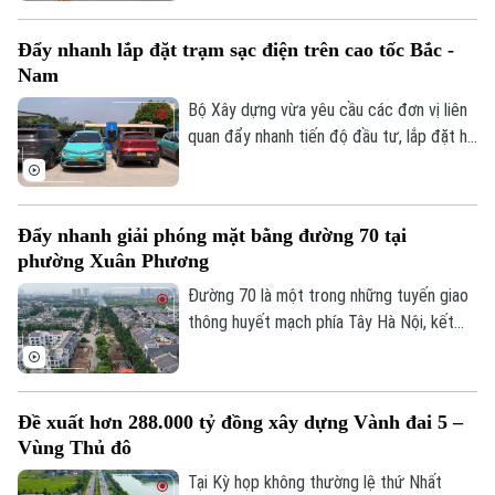
phía Tây của Thủ đô. Cơ quan Báo và Phát
Golf
Sao
thanh, Truyền hình Hà Nội sẽ cập nhật
Đẩy nhanh lắp đặt trạm sạc điện trên cao tốc Bắc -
thông tin chi tiết về tình hình và công tác
Điện ảnh
Nam
phân luồng đảm bảo an toàn giao thông
tại đây.
Bộ Xây dựng vừa yêu cầu các đơn vị liên
Thời trang
quan đẩy nhanh tiến độ đầu tư, lắp đặt hệ
thống trạm sạc xe điện tại các trạm dừng
Âm nhạc
nghỉ trên tuyến cao tốc Bắc - Nam phía
Đông, đáp ứng nhu cầu sử dụng phương
Đẩy nhanh giải phóng mặt bằng đường 70 tại
tiện điện đang ngày càng gia tăng.
phường Xuân Phương
Đường 70 là một trong những tuyến giao
thông huyết mạch phía Tây Hà Nội, kết
nối nhiều khu đô thị, khu công nghiệp và
các tuyến vành đai. Tuy nhiên, nhiều năm
qua, tình trạng quá tải, ùn tắc kéo dài đã
Đề xuất hơn 288.000 tỷ đồng xây dựng Vành đai 5 –
ảnh hưởng lớn đến việc đi lại và phát triển
Vùng Thủ đô
kinh tế-xã hội của khu vực. Để sớm triển
khai dự án mở rộng tuyến đường, công
Tại Kỳ họp không thường lệ thứ Nhất