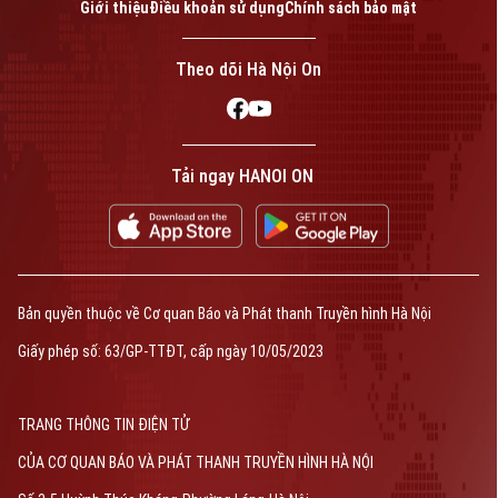
Giới thiệu
Điều khoản sử dụng
Chính sách bảo mật
Theo dõi Hà Nội On
Tải ngay HANOI ON
Bản quyền thuộc về Cơ quan Báo và Phát thanh Truyền hình Hà Nội
Giấy phép số: 63/GP-TTĐT, cấp ngày 10/05/2023
TRANG THÔNG TIN ĐIỆN TỬ
CỦA CƠ QUAN BÁO VÀ PHÁT THANH TRUYỀN HÌNH HÀ NỘI