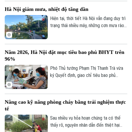
biện pháp đảm bảo an toàn hạ du khi vận
Hà Nội giảm mưa, nhiệt độ tăng dần
hành hồ chứa thủy điện Hòa Bình.
Hiện tại, thời tiết Hà Nội vẫn đang duy trì
trạng thái nhiều mây, những cơn mưa rào
rải rác từ đêm 6/8 còn xuất hiện ở một
vài khu vực trong thành phố, nhiệt độ dao
động từ 26-28 độ, độ ẩm không khí giữ ở
Năm 2026, Hà Nội đặt mục tiêu bao phủ BHYT trên
mức cao trên 90% khiến cảm giác hơi ẩm
96%
ướt.
Phó Thủ tướng Phạm Thị Thanh Trà vừa
ký Quyết định, giao chỉ tiêu bao phủ
BHYT cho UBND các tỉnh, thành phố giai
đoạn 2026-2030. Theo quyết định, tỷ lệ
bao phủ BHYT toàn quốc được giao tăng
Nâng cao kỹ năng phòng cháy bằng trải nghiệm thực
dần qua từng năm. Năm 2026, nhiều địa
tế
phương được giao chỉ tiêu ở mức cao
như Hà Nội đạt 96,25%, TP Hồ Chí Minh
Sau nhiều vụ hỏa hoạn chúng ta có thể
đạt 96%. Đến năm 2030, tất cả các tỉnh,
thấy rõ, nguyên nhân dẫn đến thiệt hại
thành phố đều phải hoàn thành mục tiêu