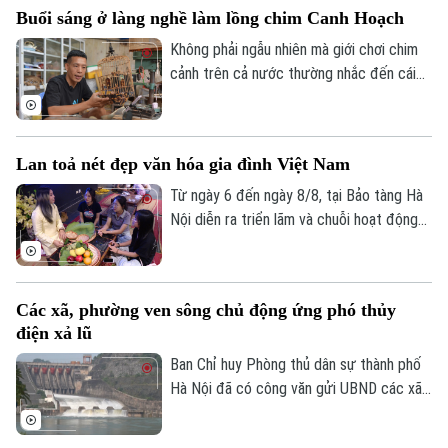
Buổi sáng ở làng nghề làm lồng chim Canh Hoạch
cầu được xem là giải pháp quan trọng để
nâng cao hiệu quả xúc tiến, quảng bá
Không phải ngẫu nhiên mà giới chơi chim
điểm đến.
cảnh trên cả nước thường nhắc đến cái
tên làng Vác, hay Canh Hoạch, mỗi khi tìm
một chiếc lồng đẹp. Từ lâu, nơi đây được
xem là một trong những cái nôi của nghề
Lan toả nét đẹp văn hóa gia đình Việt Nam
làm lồng chim ở Việt Nam. Mỗi sản phẩm
không chỉ đáp ứng nhu cầu nuôi chim mà
Từ ngày 6 đến ngày 8/8, tại Bảo tàng Hà
còn thể hiện trình độ chế tác, sự am hiểu
Nội diễn ra triển lãm và chuỗi hoạt động
tập tính của từng loài chim và óc thẩm mỹ
trải nghiệm văn hóa "Hương truyền tâm
của người thợ.
nối – Hành trình trở về với ký ức gia đình".
Chương trình do bảo tàng phối hợp cùng
Các xã, phường ven sông chủ động ứng phó thủy
nhóm sinh viên ngành Quản trị truyền
điện xả lũ
thông đa phương tiện, Trường Đại học
FPT Hà Nội thực hiện.
Ban Chỉ huy Phòng thủ dân sự thành phố
Hà Nội đã có công văn gửi UBND các xã,
phường ven ba tuyến sông: Đà, Hồng,
Đuống, đề nghị tập trung triển khai các