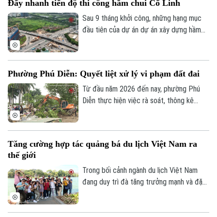
Đẩy nhanh tiến độ thi công hầm chui Cổ Linh
mốc thời điểm phải đưa vào khai thác
Theo dõi Hà Nội On
trong năm 2026, công trình có tổng mức
Sau 9 tháng khởi công, những hạng mục
đầu tư gần 524 tỷ đồng này liệu có đảm
đầu tiên của dự án dự án xây dựng hầm
bảo đúng tiến độ như chỉ đạo hay sẽ tiếp
chui nút giao Cổ Linh - đường dẫn cầu
tục tồn tại cảnh rào tôn, “đắp chiếu”?
Vĩnh Tuy (phường Long Biên, Hà Nội) đã
dần dần thành hình. Các đơn vị thi công
Phường Phú Diễn: Quyết liệt xử lý vi phạm đất đai
đang “cuốn chiếu” triển khai kết cấu hầm,
đường dẫn cùng hệ thống hạ tầng kỹ
Từ đầu năm 2026 đến nay, phường Phú
thuật theo đúng kế hoạch.
Diễn thực hiện việc rà soát, thông kê
cũng như ra quân xử lý vi phạm đất đai.
Với tinh thần "nói thật, làm thật", chính
quyền địa phương đang mở đợt cao điểm
Tăng cường hợp tác quảng bá du lịch Việt Nam ra
cưỡng chế, giải tỏa các trường hợp vi
thế giới
phạm đất đai, lấn chiếm đất nông nghiệp,
đất công tồn tại nhiều năm qua.
Trong bối cảnh ngành du lịch Việt Nam
đang duy trì đà tăng trưởng mạnh và đặt
mục tiêu đón khoảng 25 triệu lượt khách
quốc tế trong năm 2026, việc mở rộng
hợp tác với các đối tác có mạng lưới toàn