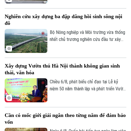
vành đai. Đến nay, tuyến đường đã khoác
lên diện mạo mới khi hệ thống vỉa hè
Nghiên cứu xây dựng ba đập dâng hồi sinh sông nội
được lát đá đồng bộ, kết hợp cây xanh,
đô
chiếu sáng và hạ tầng kỹ thuật hiện đại,
tạo không gian khang trang, thông thoáng.
Bộ Nông nghiệp và Môi trường vừa thống
nhất chủ trương nghiên cứu đầu tư xây
dựng ba đập dâng trên sông Hồng, sông
Đuống và sông Đà theo đề xuất của
UBND thành phố Hà Nội. Việc triển khai
Xây dựng Vườn thú Hà Nội thành không gian sinh
các công trình được kỳ vọng sẽ góp phần
thái, văn hóa
bổ cập nguồn nước, cải thiện chất lượng,
môi trường các sông nội đô như Tô Lịch,
Chiều 6/8, phát biểu chỉ đạo tại Lễ kỷ
Nhuệ và Đáy, đồng thời nâng cao khả năng
niệm 50 năm thành lập và phát triển Vườn
thích ứng với biến đổi khí hậu.
thú Hà Nội, Phó chủ tịch UBND thành phố
Hà Nội Trương Việt Dũng nhấn mạnh: Đây
không chỉ là dấu mốc để nhìn lại hành trình
Cần có mốc giới giải ngân theo từng năm để đảm bảo
xây dựng, mà còn mở ra chặng đường mới
vốn
với định hướng nơi đây sẽ trở thành một
không gian sinh thái, giáo dục và văn hóa