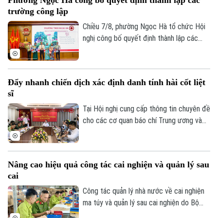
Phường Ngọc Hà công bố quyết định thành lập các
diện sắp xếp được tổ chức lại thành bốn
Golf
trường công lập
Sao
trường, phường Hoàng Mai đã đạt tỷ lệ
giảm 55%, vượt yêu cầu Ủy ban nhân dân
Chiều 7/8, phường Ngọc Hà tổ chức Hội
Điện ảnh
thành phố Hà Nội đề ra.
nghị công bố quyết định thành lập các
trường mầm non, tiểu học, THCS công lập
Thời trang
và công tác sắp xếp cán bộ trên địa bàn
phường.
Âm nhạc
Đẩy nhanh chiến dịch xác định danh tính hài cốt liệt
sĩ
Tại Hội nghị cung cấp thông tin chuyên đề
cho các cơ quan báo chí Trung ương và
thành phố do Ban Tuyên giáo và Dân vận
Thành ủy tổ chức sáng 7/8, đại diện Bộ
Tư lệnh Thủ đô Hà Nội và Sở Nội vụ đã
Nâng cao hiệu quả công tác cai nghiện và quản lý sau
thông tin về kết quả triển khai Chiến dịch
cai
"500 ngày đêm đẩy mạnh tìm kiếm, quy
tập và xác định danh tính hài cốt liệt sĩ"
Công tác quản lý nhà nước về cai nghiện
trên địa bàn Thủ đô.
ma túy và quản lý sau cai nghiện do Bộ
Công an tiếp nhận thực hiện trong hơn