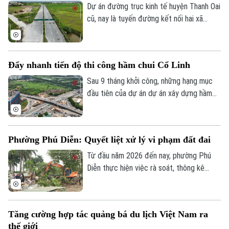
Dự án đường trục kinh tế huyện Thanh Oai
cũ, nay là tuyến đường kết nối hai xã
Thanh Oai và Tam Hưng là dự án chậm
tiến độ kéo dài với hai lần UBND thành
phố phải gia hạn thời gian hoàn thành. Với
Đẩy nhanh tiến độ thi công hầm chui Cổ Linh
mốc thời điểm phải đưa vào khai thác
trong năm 2026, công trình có tổng mức
Sau 9 tháng khởi công, những hạng mục
Liên hệ đường dây nóng (bấm để gọi)
đầu tư gần 524 tỷ đồng này liệu có đảm
đầu tiên của dự án dự án xây dựng hầm
Tòa soạn
Tòa soạn
bảo đúng tiến độ như chỉ đạo hay sẽ tiếp
chui nút giao Cổ Linh - đường dẫn cầu
0865.116.699 (hotline)
0865.116.699
tục tồn tại cảnh rào tôn, “đắp chiếu”?
Vĩnh Tuy (phường Long Biên, Hà Nội) đã
dần dần thành hình. Các đơn vị thi công
Phường Phú Diễn: Quyết liệt xử lý vi phạm đất đai
đang “cuốn chiếu” triển khai kết cấu hầm,
đường dẫn cùng hệ thống hạ tầng kỹ
Từ đầu năm 2026 đến nay, phường Phú
thuật theo đúng kế hoạch.
Diễn thực hiện việc rà soát, thông kê
cũng như ra quân xử lý vi phạm đất đai.
Với tinh thần "nói thật, làm thật", chính
quyền địa phương đang mở đợt cao điểm
Tăng cường hợp tác quảng bá du lịch Việt Nam ra
cưỡng chế, giải tỏa các trường hợp vi
thế giới