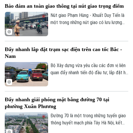
doanh vận tải. Theo đó, doanh nghiệp và
Bảo đảm an toàn giao thông tại nút giao trọng điểm
chủ phương tiện sẽ có thêm thời gian
chuẩn bị trước khi các quy định xử phạt
Nút giao Phạm Hùng - Khuất Duy Tiến là
chính thức được áp dụng.
một trong những nút giao có lưu lượng
phương tiện lớn nhất khu vực cửa ngõ
phía Tây của Thủ đô. Cơ quan Báo và Phát
thanh, Truyền hình Hà Nội sẽ cập nhật
Đẩy nhanh lắp đặt trạm sạc điện trên cao tốc Bắc -
thông tin chi tiết về tình hình và công tác
Nam
phân luồng đảm bảo an toàn giao thông
tại đây.
Bộ Xây dựng vừa yêu cầu các đơn vị liên
quan đẩy nhanh tiến độ đầu tư, lắp đặt hệ
thống trạm sạc xe điện tại các trạm dừng
nghỉ trên tuyến cao tốc Bắc - Nam phía
Đông, đáp ứng nhu cầu sử dụng phương
Đẩy nhanh giải phóng mặt bằng đường 70 tại
tiện điện đang ngày càng gia tăng.
phường Xuân Phương
Đường 70 là một trong những tuyến giao
thông huyết mạch phía Tây Hà Nội, kết
nối nhiều khu đô thị, khu công nghiệp và