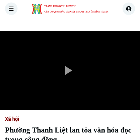
TRANG THÔNG TIN ĐIỆN TỬ
CỦA CƠ QUAN BÁO VÀ PHÁT THANH TRUYỀN HÌNH HÀ NỘI
THỜI SỰ
HÀ NỘI
THẾ GIỚI
KINH TẾ
NHÀ ĐẤT
Play
Video
Xã hội
Phường Thanh Liệt lan tỏa văn hóa đọc
trong cộng đồng