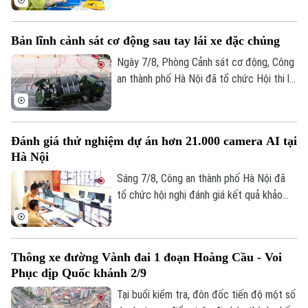
một năm qua đã từng bước đi vào nền
nếp và đạt được nhiều kết quả tích cực.
Bản lĩnh cảnh sát cơ động sau tay lái xe đặc chủng
Ngày 7/8, Phòng Cảnh sát cơ động, Công
an thành phố Hà Nội đã tổ chức Hội thi lái
xe giỏi thực hành kỹ chiến thuật trên
phương tiện đặc chủng. Đây là sân chơi
để những tay lái thép thể hiện bản lĩnh, kỹ
Đánh giá thử nghiệm dự án hơn 21.000 camera AI tại
năng xử lý tình huống phức tạp, khẳng
Hà Nội
định sức mạnh cơ động, sẵn sàng chiến
đấu.
Sáng 7/8, Công an thành phố Hà Nội đã
tổ chức hội nghị đánh giá kết quả khảo
sát và thử nghiệm hệ thống hơn 21.000
camera AI. Đây là dự án hạ tầng kỹ thuật
cốt lõi được thực hiện theo Lệnh xây
Thông xe đường Vành đai 1 đoạn Hoàng Cầu - Voi
dựng công trình khẩn cấp của UBND
Phục dịp Quốc khánh 2/9
thành phố. Trung tướng Nguyễn Thanh
Tùng, Giám đốc Công an thành phố yêu
Tại buổi kiểm tra, đôn đốc tiến độ một số