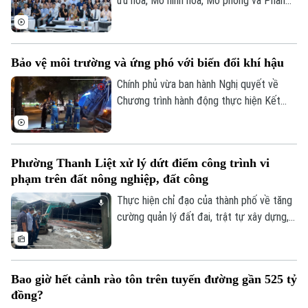
ưu hóa, Mô hình hóa, Mô phỏng và Phân
tích dữ liệu - COMOSA 2026 khai mạc tại
Hà Nội. Hội thảo diễn ra trong hai ngày,
quy tụ gần 100 nhà khoa học, nhà nghiên
Bảo vệ môi trường và ứng phó với biến đổi khí hậu
cứu và chuyên gia trong nước, quốc tế
cùng trao đổi các giải pháp đưa kết quả
Chính phủ vừa ban hành Nghị quyết về
nghiên cứu vào giải quyết những bài toán
Chương trình hành động thực hiện Kết
của doanh nghiệp và xã hội.
luận số 75 của Ban Chấp hành Trung ương
Đảng khóa XIV về bảo vệ môi trường và
ứng phó với biến đổi khí hậu.
Phường Thanh Liệt xử lý dứt điểm công trình vi
phạm trên đất nông nghiệp, đất công
Thực hiện chỉ đạo của thành phố về tăng
cường quản lý đất đai, trật tự xây dựng,
phường Thanh Liệt đang tập trung triển
khai đồng bộ các giải pháp nhằm xử lý
dứt điểm các công trình vi phạm trên đất
Bao giờ hết cảnh rào tôn trên tuyến đường gần 525 tỷ
nông nghiệp, đất công do Nhà nước quản
đồng?
lý.