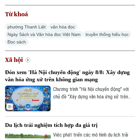
Từ khoá
phường Thanh Liệt
văn hóa đọc
Ngày Sách và Văn hóa đọc Việt Nam
truyền thống hiếu học
Đọc sách
Xã hội
Đón xem 'Hà Nội chuyển động' ngày 8/8: Xây dựng
văn hóa ứng xử trên không gian mạng
Chương trình "Hà Nội chuyển động" với
chủ đề "Xây dựng văn hóa ứng xử trên
không gian mạng" sẽ phát sóng trực tiếp
trên các nền tảng của Cơ quan Báo và
phát thanh, truyền hình Hà Nội vào 19h
Du lịch trải nghiệm tích hợp đa giá trị
hôm nay, ngày 8/8.
Việc phát triển các mô hình du lịch trải