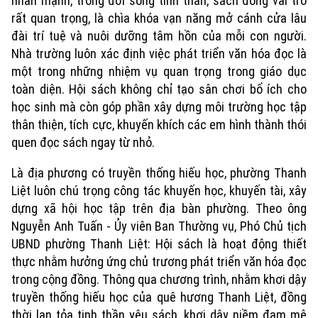
nhấn mạnh, trong đời sống tinh thần, sách đóng vai trò
rất quan trọng, là chìa khóa vạn năng mở cánh cửa lâu
đài trí tuệ và nuôi dưỡng tâm hồn của mỗi con người.
Nhà trường luôn xác định việc phát triển văn hóa đọc là
một trong những nhiệm vụ quan trọng trong giáo dục
toàn diện. Hội sách không chỉ tạo sân chơi bổ ích cho
học sinh mà còn góp phần xây dựng môi trường học tập
thân thiện, tích cực, khuyến khích các em hình thành thói
quen đọc sách ngay từ nhỏ.
Là địa phương có truyền thống hiếu học, phường Thanh
Liệt luôn chú trọng công tác khuyến học, khuyến tài, xây
dựng xã hội học tập trên địa bàn phường. Theo ông
Nguyễn Anh Tuấn - Ủy viên Ban Thường vụ, Phó Chủ tịch
UBND phường Thanh Liệt: Hội sách là hoạt động thiết
Xu hướng
thực nhằm hưởng ứng chủ trương phát triển văn hóa đọc
trong cộng đồng. Thông qua chương trình, nhằm khơi dậy
truyền thống hiếu học của quê hương Thanh Liệt, đồng
thời lan tỏa tinh thần yêu sách, khơi dậy niềm đam mê