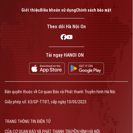
Giới thiệu
Điều khoản sử dụng
Chính sách bảo mật
Theo dõi Hà Nội On
Tải ngay HANOI ON
Bản quyền thuộc về Cơ quan Báo và Phát thanh Truyền hình Hà Nội
Giấy phép số: 63/GP-TTĐT, cấp ngày 10/05/2023
TRANG THÔNG TIN ĐIỆN TỬ
CỦA CƠ QUAN BÁO VÀ PHÁT THANH TRUYỀN HÌNH HÀ NỘI