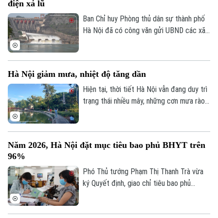
điện xả lũ
thông đa phương tiện, Trường Đại học
FPT Hà Nội thực hiện.
Ban Chỉ huy Phòng thủ dân sự thành phố
Hà Nội đã có công văn gửi UBND các xã,
phường ven ba tuyến sông: Đà, Hồng,
Đuống, đề nghị tập trung triển khai các
biện pháp đảm bảo an toàn hạ du khi vận
Hà Nội giảm mưa, nhiệt độ tăng dần
hành hồ chứa thủy điện Hòa Bình.
Hiện tại, thời tiết Hà Nội vẫn đang duy trì
trạng thái nhiều mây, những cơn mưa rào
rải rác từ đêm 6/8 còn xuất hiện ở một
vài khu vực trong thành phố, nhiệt độ dao
động từ 26-28 độ, độ ẩm không khí giữ ở
Năm 2026, Hà Nội đặt mục tiêu bao phủ BHYT trên
mức cao trên 90% khiến cảm giác hơi ẩm
96%
ướt.
Phó Thủ tướng Phạm Thị Thanh Trà vừa
ký Quyết định, giao chỉ tiêu bao phủ
BHYT cho UBND các tỉnh, thành phố giai
đoạn 2026-2030. Theo quyết định, tỷ lệ