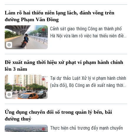
đề.
Làm rõ hai thiếu niên lạng lách, đánh võng trên
đường Phạm Văn Đồng
Cảnh sát giao thông Công an thành phố
Hà Nội vừa làm rõ việc hai thiếu niên điều
Theo dõi Hà Nội On
khiển xe máy lạng lách, đánh võng trên
đường Phạm Văn Đồng, gây nguy hiểm
cho người tham gia giao thông.
Đề xuất nâng thời hiệu xử phạt vi phạm hành chính
lên 3 năm
Tại dự thảo Luật Xử lý vi phạm hành chính
(sửa đổi), Bộ Công an đề xuất nâng thời
hiệu xử phạt vi phạm hành chính lên 3 năm
nhằm ngăn chặn chủ phương tiện vi phạm
giao thông lợi dụng kẽ hở để né “phạt
Ứng dụng chuyển đổi số trong quản lý bến, bãi
nguội” khi đăng kiểm.
đường thuỷ
Thực hiện chủ trương đẩy mạnh chuyển