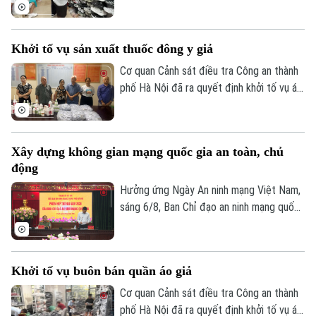
điểm đến văn hóa, du lịch hấp dẫn. Thế
nhưng, đằng sau sự sầm uất ấy lại là một
thực trạng đáng ngại: hàng giả, hàng nhái
Khởi tố vụ sản xuất thuốc đông y giả
được bày bán công khai với giá siêu rẻ.
Đáng nói hơn, dù lực lượng chức năng đã
Cơ quan Cảnh sát điều tra Công an thành
kiểm tra nhưng đều khó xử lý bởi những
phố Hà Nội đã ra quyết định khởi tố vụ án,
chiêu trò đối phó tinh vi.
khởi tố bị can đối với Hà Quang Phước
(SN 1952, trú phường Dương Nội, Hà Nội)
và Bùi Thị Tiết (SN 1988, trú xã Dũng
Xây dựng không gian mạng quốc gia an toàn, chủ
Tiến, tỉnh Phú Thọ) về hành vi "Sản xuất,
động
buôn bán hàng giả là thuốc chữa bệnh"
Chuyên mục
theo khoản 1, Điều 194 Bộ luật Hình sự.
Hưởng ứng Ngày An ninh mạng Việt Nam,
sáng 6/8, Ban Chỉ đạo an ninh mạng quốc
Thời sự
gia tổ chức Phiên họp thường kỳ theo
hình thức trực tiếp kết hợp trực tuyến
Hà Nội
đến điểm cầu 34 tỉnh, thành phố.
Hà Nội
Khởi tố vụ buôn bán quần áo giả
Chính trị
Cơ quan Cảnh sát điều tra Công an thành
Nhịp sống Hà Nội
Thế giới
phố Hà Nội đã ra quyết định khởi tố vụ án,