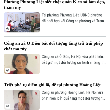
Phường Phương Liệt siết chặt quản lý cơ sở làm đẹp,
Hà Nội đang tăng cường tuần tra, kiểm
thẩm mỹ
soát và xử lý nghiêm các trường hợp vi
phạm.
Tại phường Phương Liệt, UBND phường
đã phối hợp với Công an phường và Trạm
Y tế thành lập đoàn kiểm tra liên ngành,
tiến hành kiểm tra đột xuất nhiều cơ sở
spa, chăm sóc da và thẩm mỹ trên địa
Công an xã Ô Diên bắt đối tượng tàng trữ trái phép
bàn nhằm kịp thời phát hiện, chấn chỉnh
chất ma túy
các vi phạm, bảo đảm quyền lợi và an toàn
cho người dân.
Công an xã Ô Diên, Hà Nội vừa phát hiện,
bắt giữ một đối tượng có hành vi tàng trữ
trái phép chất ma túy. Đối tượng là
Nguyễn Văn Dũng, sinh năm 1979, bị phát
hiện đang tang trữ 0,441 gam heroin tại
Triệt phá tụ điểm ghi lô, đề tại phường Hoàng Liệt
khu vực ngã ba đường Thượng Hội - Tân
Lập.
Công an phường Hoàng Liệt, Hà Nội vừa
phát hiện, bắt quả tang một đối tượng tổ
chức đánh bạc dưới hình thức ghi số lô,