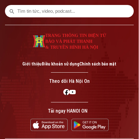
đường dây lừa đảo của Phó Đức Nam
(Mr. Pips).
TRANG THÔNG TIN ĐIỆN TỬ
BÁO VÀ PHÁT THANH
& TRUYỀN HÌNH HÀ NỘI
Giới thiệu
Điều khoản sử dụng
Chính sách bảo mật
Theo dõi Hà Nội On
Tải ngay HANOI ON