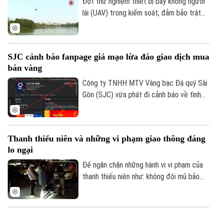
080.51 đỗ xe tại vị trí có biển cấm đỗ và
Đợt thử nghiệm thiết bị bay không người
Tư vấn sức khỏe
tiến hành kiểm tra theo quy định.
lái (UAV) trong kiểm soát, đảm bảo trật
Quần vợt
Tin tức
Đã phát sóng
tự ATGT không chỉ là một phép thử công
Golf
nghệ mà là bước chuyển dịch chiến lược
Sao
của Công an TP Hà Nội trong quản trị
SJC cảnh báo fanpage giả mạo lừa đảo giao dịch mua
không gian tầm thấp, quyết tâm xóa bỏ
Điện ảnh
bán vàng
các "điểm mù" an toàn giao thông và trật
tự đô thị.
Công ty TNHH MTV Vàng bạc Đá quý Sài
Thời trang
Gòn (SJC) vừa phát đi cảnh báo về tình
trạng các đối tượng lợi dụng thương hiệu
Âm nhạc
SJC để lập fanpage giả mạo, mời chào
giao dịch vàng và thu thập thông tin cá
Thanh thiếu niên và những vi phạm giao thông đáng
nhân nhằm lừa đảo khách hàng.
lo ngại
Để ngăn chặn những hành vi vi phạm của
thanh thiếu niên như: không đội mũ bảo
hiểm, vượt đèn đỏ, đến những hành vi
nguy hiểm như lạng lách, đánh võng, bốc
đầu xe..., lực lượng Cảnh sát giao thông