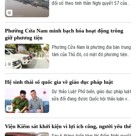
đổi số theo tinh thần Nghị quyết 57 của
Trung ương, lực lượng Cảnh sát đường
thủy - Công an Thành phố Hà Nội đã hoàn
thành việc số hóa toàn bộ bến thủy nội
Phường Cửa Nam minh bạch hóa hoạt động trông
địa, bến bãi tập kết vật liệu xây dựng trên
giữ phương tiện
tuyến quản lý.
Phường Cửa Nam là phường địa bàn trung
tâm của Thủ đô, có mật độ phương tiện
lớn với nhiều bệnh viện, trường học, cơ
quan, trung tâm dịch vụ khiến nhu cầu gửi
xe tăng cao. Thời gian qua, phường Cửa
Hệ sinh thái số quốc gia về giáo dục pháp luật
Nam đã triển khai đồng bộ nhiều giải pháp
nhằm quản lý chặt chẽ các điểm trông giữ
Dự thảo Luật Phổ biến, giáo dục pháp luật
phương tiện, góp phần lập lại trật tự đô
sửa đổi đang được Quốc hội thảo luận với
thị và tạo thuận lợi cho người dân.
định hướng chuyển tư duy từ quản lý sang
phục vụ, lấy người dân làm trung tâm.
Điểm nhấn quan trọng nhất là yêu cầu xây
Viện Kiểm sát khởi kiện vì lợi ích công, người yếu thế
dựng hệ sinh thái số quốc gia, tích hợp trí
tuệ nhân tạo để hỗ trợ cộng đồng tra cứu
Sau 6 tháng triển khai thí điểm Nghị quyết