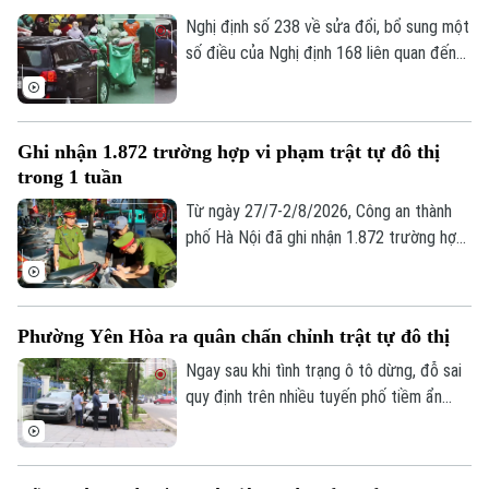
chở hàng cồng kềnh; kéo theo xe khác
Nghị định số 238 về sửa đổi, bổ sung một
hoặc vật khác khi tham gia giao thông.
số điều của Nghị định 168 liên quan đến
quy định xử phạt vi phạm hành chính về
trật tự, an toàn giao thông trong lĩnh vực
giao thông đường bộ; trừ điểm, phục hồi
Ghi nhận 1.872 trường hợp vi phạm trật tự đô thị
điểm giấy phép lái xe, sẽ chính thức có
trong 1 tuần
hiệu lực từ ngày 15/8.
Từ ngày 27/7-2/8/2026, Công an thành
phố Hà Nội đã ghi nhận 1.872 trường hợp
vi phạm thông qua hình ảnh phục vụ công
tác xử lý “phạt nguội”; đồng thời tiếp tục
thử nghiệm thiết bị bay không người lái
Phường Yên Hòa ra quân chấn chỉnh trật tự đô thị
nhằm nâng cao hiệu quả giám sát trật tự
giao thông, trật tự đô thị trên địa bàn
Ngay sau khi tình trạng ô tô dừng, đỗ sai
Thành phố.
quy định trên nhiều tuyến phố tiềm ẩn
nguy cơ ùn tắc, mất an toàn giao thông
được phản ánh, UBND phường Yên Hòa
Bản quyền thuộc về Cơ quan Báo và Phát thanh Truyền hình Hà Nội Giấy
đã chỉ đạo các lực lượng chức năng đồng