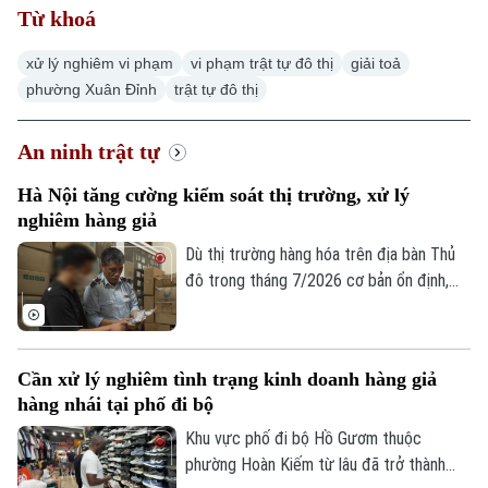
Từ khoá
xử lý nghiêm vi phạm
vi phạm trật tự đô thị
giải toả
phường Xuân Đỉnh
trật tự đô thị
An ninh trật tự
Hà Nội tăng cường kiểm soát thị trường, xử lý
nghiêm hàng giả
Dù thị trường hàng hóa trên địa bàn Thủ
đô trong tháng 7/2026 cơ bản ổn định,
tuy nhiên tình trạng kinh doanh hàng giả,
hàng lậu và gian lận thương mại vẫn tiềm
ẩn nhiều diễn biến phức tạp. Lực lượng
Cần xử lý nghiêm tình trạng kinh doanh hàng giả
Quản lý thị trường Hà Nội đang tiếp tục
hàng nhái tại phố đi bộ
siết chặt kiểm soát, đặc biệt là trên môi
trường thương mại điện tử.
Khu vực phố đi bộ Hồ Gươm thuộc
phường Hoàn Kiếm từ lâu đã trở thành