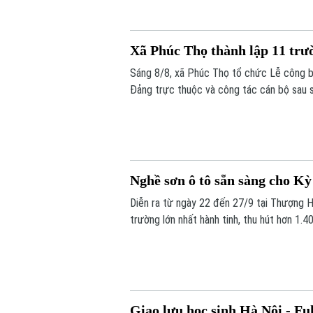
Xã Phúc Thọ thành lập 11 trư
Sáng 8/8, xã Phúc Thọ tổ chức Lễ công bố
Đảng trực thuộc và công tác cán bộ sau 
Nghề sơn ô tô sẵn sàng cho Kỳ
Diễn ra từ ngày 22 đến 27/9 tại Thượng Hả
trường lớn nhất hành tinh, thu hút hơn 1.4
thông công chính Hà Nội - đơn vị được Bộ
luyện của thầy và trò đang rất khẩn trương
Giao lưu học sinh Hà Nội - Fu