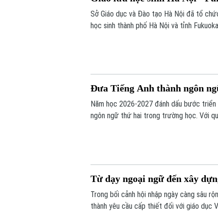
Sở Giáo dục và Đào tạo Hà Nội đã tổ chức 
học sinh thành phố Hà Nội và tỉnh Fukuo
giữa các trường học của hai địa phương, tạ
trong quản lý, giảng dạy và học tập.
Đưa Tiếng Anh thành ngôn ngữ
Năm học 2026-2027 đánh dấu bước triển kh
ngôn ngữ thứ hai trong trường học. Với q
đội ngũ giáo viên, cơ sở vật chất và học li
Từ dạy ngoại ngữ đến xây dựn
Trong bối cảnh hội nhập ngày càng sâu rộn
thành yêu cầu cấp thiết đối với giáo dục 