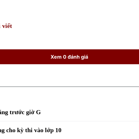
Time
 viết
Xem 0 đánh giá
ăng trước giờ G
 cho kỳ thi vào lớp 10