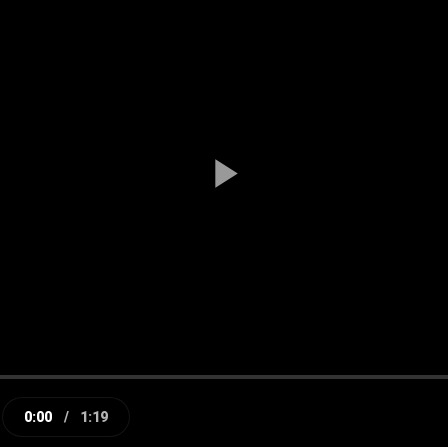
Play
Video
0:00
/
1:19
e
Current
Duration