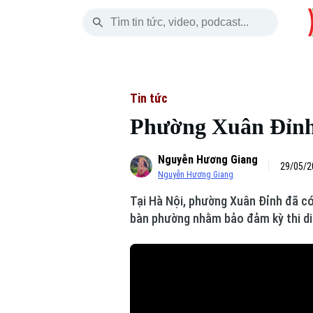
Thứ Bảy
THỜI SỰ
HÀ NỘI
THẾ GIỚI
08 Tháng 08, 2026
Hà Nội
Nhịp sống Hà Nộ
Tin tức
Tin tức
Phường Xuân Đỉnh t
Chính trị
Người Hà Nội
Quân s
Nguyễn Hương Giang
Xã hội
Khoảnh khắc Hà 
Hồ sơ
29/05/2
Nguyễn Hương Giang
An ninh trật tự
Ẩm thực
Người V
Tại Hà Nội, phường Xuân Đỉnh đã có 
bàn phường nhằm bảo đảm kỳ thi diễn
Công nghệ
Skip Ad