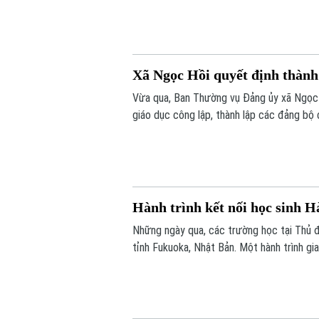
Xã Ngọc Hồi quyết định thành 
Vừa qua, Ban Thường vụ Đảng ủy xã Ngọc 
giáo dục công lập, thành lập các đảng bộ 
học thuộc thẩm quyền trên địa bàn xã.
Hành trình kết nối học sinh H
Những ngày qua, các trường học tại Thủ đ
tỉnh Fukuoka, Nhật Bản. Một hành trình gi
xuyên biên giới được mở ra đã góp phần b