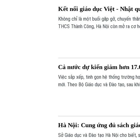
Kết nối giáo dục Việt - Nhật q
Không chỉ là một buổi gặp gỡ, chuyến thăm
THCS Thành Công, Hà Nội còn mở ra cơ hội
đắp tình hữu nghị từ những trải nghiệm t
Cả nước dự kiến giảm hơn 17.0
Việc sắp xếp, tinh gọn hệ thống trường 
mới. Theo Bộ Giáo dục và Đào tạo, sau kh
17.000 đầu mối cơ sở giáo dục công lập, 
khó khăn.
Hà Nội: Cung ứng đủ sách giá
Sở Giáo dục và Đào tạo Hà Nội cho biết, 