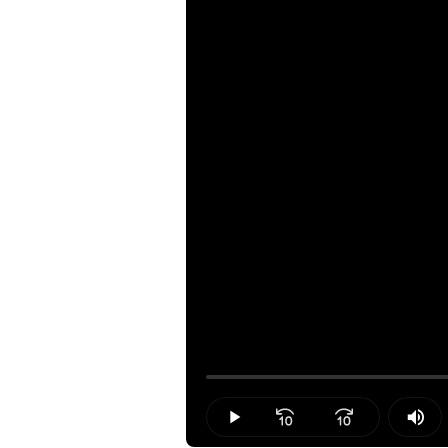
Loaded
:
0.00%
Play
Mut