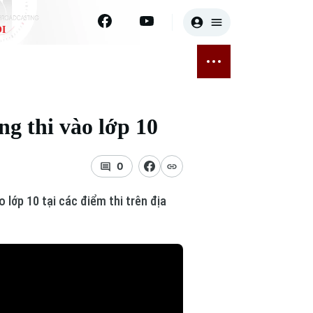
I
E
THỂ THAO
GIẢI TRÍ
ĐÃ PHÁT SÓNG
Bóng đá
Tin tức
g thi vào lớp 10
ỡng
Quần vợt
Sao
sức khỏe
Golf
Điện ảnh
0
Thời trang
 lớp 10 tại các điểm thi trên địa
Âm nhạc