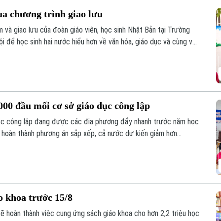
ua chương trình giao lưu
 và giao lưu của đoàn giáo viên, học sinh Nhật Bản tại Trường
 để học sinh hai nước hiểu hơn về văn hóa, giáo dục và cùng vun
hực tế ngay trong môi trường học đường.
00 đầu mối cơ sở giáo dục công lập
học công lập đang được các địa phương đẩy nhanh trước năm học
i hoàn thành phương án sắp xếp, cả nước dự kiến giảm hơn
song vẫn bảo đảm quyền học tập của học sinh, đặc biệt ở vùng
o khoa trước 15/8
sẽ hoàn thành việc cung ứng sách giáo khoa cho hơn 2,2 triệu học