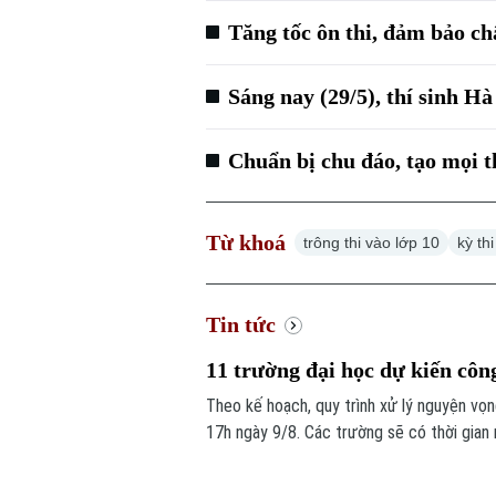
Tăng tốc ôn thi, đảm bảo ch
Sáng nay (29/5), thí sinh Hà
Chuẩn bị chu đáo, tạo mọi th
Từ khoá
trông thi vào lớp 10
kỳ th
Tin tức
11 trường đại học dự kiến cô
Theo kế hoạch, quy trình xử lý nguyện vọ
17h ngày 9/8. Các trường sẽ có thời gian
thời điểm hiện tại, đã có 13 trường đại 