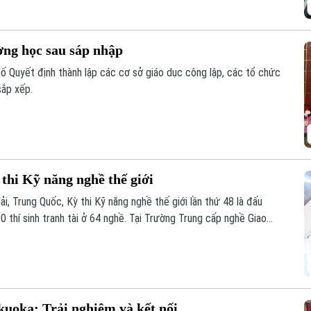
ờng học sau sáp nhập
 Quyết định thành lập các cơ sở giáo dục công lập, các tổ chức
sắp xếp.
 thi Kỹ năng nghề thế giới
i, Trung Quốc, Kỳ thi Kỹ năng nghề thế giới lần thứ 48 là đấu
00 thí sinh tranh tài ở 64 nghề. Tại Trường Trung cấp nghề Giao
 GD&ĐT giao chủ trì huấn luyện nghề sơn ô tô, không khí tập
, sẵn sàng cho kỳ thi sắp tới.
kuoka: Trải nghiệm và kết nối